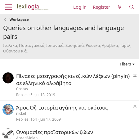
Log in
Register
Workspace
Queries on other languages and language
pairs
Ιταλικά, Πορτογαλικά, Ισπανικά, Σουηδικά, Ρωσικά, Αραβικά, Τάμιλ,
Ούρντου κ.ά.
Filters
S
Πίνακες μεταγραφής κινεζικών λέξεων (pinyin)
t
σε ελληνικό αλφάβητο
i
Costas
c
Replies
5
Jul 13, 2019
k
S
Άμος Οζ, Ιστορία αγάπης και σκότους
y
t
nickel
Replies
164
Jun 17, 2009
i
c
Ονομασίες προϊστορικών ζώων
k
AoratiMelani