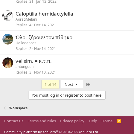
Replies
31
Jan 13, 2022
Caloptilia hemidactylella
AoratiMelani
Replies
4
Dec 14, 2021
Όλοι ξέρουν τον πίθηκο
Hellegennes
Replies
2
Nov 14, 2021
vel sim. = κ.τ.π.
antongoun
Replies
3
Nov 10, 2021
Last
1 of 14
Next
You must log in or register to post here.
Workspace
Contact us
Terms and rules
Privacy policy
Help
Home
R
S
S
®
Community platform by XenForo
© 2010-2025 XenForo Ltd.