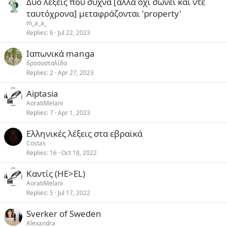
Δύο λέξεις που συχνά [αλλά όχι σώνει και ντε
ταυτόχρονα] μεταφράζονται 'property'
m_a_a_
Replies
6
Jul 22, 2023
Ιαπωνικά manga
δροσοσταλίδα
Replies
2
Apr 27, 2023
Aiptasia
AoratiMelani
Replies
7
Apr 1, 2023
Ελληνικές λέξεις στα εβραϊκά
Costas
Replies
16
Oct 18, 2022
Καντίς (HE>EL)
AoratiMelani
Replies
5
Jul 17, 2022
Sverker of Sweden
Alexandra