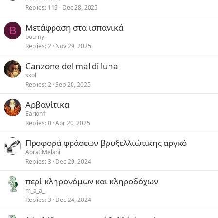
y
Replies
119
Dec 28, 2025
Μετάφραση στα ισπανικά
B
bourny
Replies
2
Nov 29, 2025
Canzone del mal di luna
skol
Replies
2
Sep 20, 2025
Αρβανίτικα
Earion†
Replies
0
Apr 20, 2025
Προφορά φράσεων βρυξελλιώτικης αργκό
AoratiMelani
Replies
3
Dec 29, 2024
περί κληρονόμων και κληροδόχων
m_a_a_
Replies
3
Dec 24, 2024