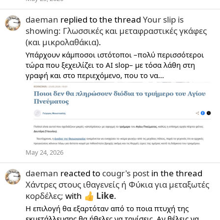
daeman
replied to the thread
Your slip is
showing: Γλωσσικές και μεταφραστικές γκάφες
(και μικρολαθάκια)
.
Υπάρχουν κάμποσοι ιστότοποι –πολύ περισσότεροι
τώρα που ξεχειλίζει το AI slop– με τόσα λάθη στη
γραφή και στο περιεχόμενο, που το να...
May 24, 2026
daeman
reacted to
cougr's post
in the thread
Χάντρες στους ιθαγενείς ή Φύκια για μεταξωτές
κορδέλες;
with
Like
.
Η επιλογή θα εξαρτόταν από το ποια πτυχή της
εκμετάλλευσης θα ήθελες να τονίσεις. Αν θέλεις να