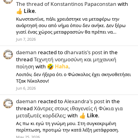
The thread of Konstantinos Papaconstan
with
Like
.
Κωνσταντίνε, πάλι χρειάστηκε να μεταφέρω την
ανάρτησή σου από νήμα όπου δεν ανήκε. Δεν ξέρω
γιατί ένας χώρος μεταφραστών θα πρέπει να...
Jun 7, 2026
daeman
reacted to
dharvatis's post
in the
thread
Τεχνητή νοημοσύνη και μηχανική
ποίηση
with
Haha
.
Λοιπόν, δεν ήξερα ότι ο Φώσκολος έχει σκηνοθετήσει
Τζακ Νίκολσον!
Jun 6, 2026
daeman
reacted to
Alexandra's post
in the
thread
Χάντρες στους ιθαγενείς ή Φύκια για
μεταξωτές κορδέλες;
with
Like
.
Ας πω κι εγώ τη γνώμη μου. Στη συγκεκριμένη
περίπτωση, προτιμώ την κατά λέξη μετάφραση.
May 25, 2026