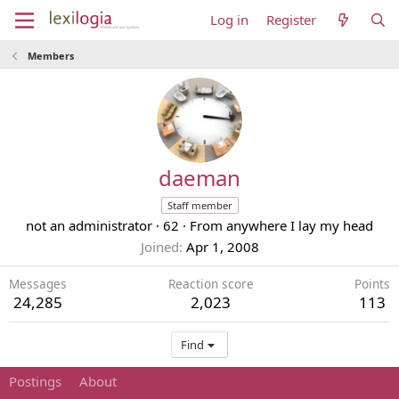
Log in
Register
Members
daeman
Staff member
not an administrator
·
62
·
From
anywhere I lay my head
Joined
Apr 1, 2008
Messages
Reaction score
Points
24,285
2,023
113
Find
Postings
About