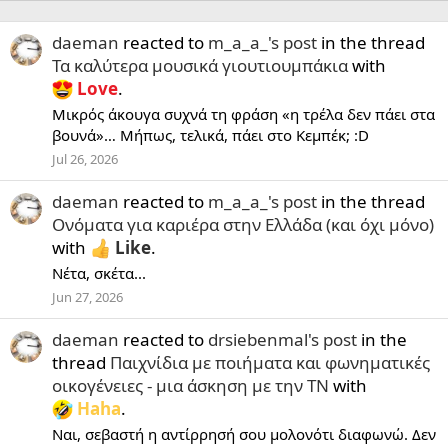
daeman
reacted to
m_a_a_'s post
in the thread
Τα καλύτερα μουσικά γιουτιουμπάκια
with
Love
.
Μικρός άκουγα συχνά τη φράση «η τρέλα δεν πάει στα
βουνά»… Μήπως, τελικά, πάει στο Κεμπέκ; :D
Jul 26, 2026
daeman
reacted to
m_a_a_'s post
in the thread
Ονόματα για καριέρα στην Ελλάδα (και όχι μόνο)
with
Like
.
Νέτα, σκέτα...
Jun 27, 2026
daeman
reacted to
drsiebenmal's post
in the
thread
Παιχνίδια με ποιήματα και φωνηματικές
οικογένειες - μια άσκηση με την ΤΝ
with
Haha
.
Ναι, σεβαστή η αντίρρησή σου μολονότι διαφωνώ. Δεν