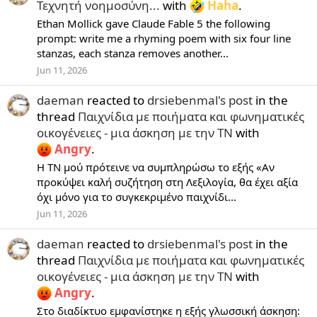
Τεχνητή νοημοσύνη...
with
Haha
.
Ethan Mollick gave Claude Fable 5 the following
prompt: write me a rhyming poem with six four line
stanzas, each stanza removes another...
Jun 11, 2026
daeman
reacted to
drsiebenmal's post
in the
thread
Παιχνίδια με ποιήματα και φωνηματικές
οικογένειες - μια άσκηση με την ΤΝ
with
Angry
.
Η ΤΝ μού πρότεινε να συμπληρώσω το εξής «Αν
προκύψει καλή συζήτηση στη Λεξιλογία, θα έχει αξία
όχι μόνο για το συγκεκριμένο παιχνίδι...
Jun 11, 2026
daeman
reacted to
drsiebenmal's post
in the
thread
Παιχνίδια με ποιήματα και φωνηματικές
οικογένειες - μια άσκηση με την ΤΝ
with
Angry
.
Στο διαδίκτυο εμφανίστηκε η εξής γλωσσική άσκηση: