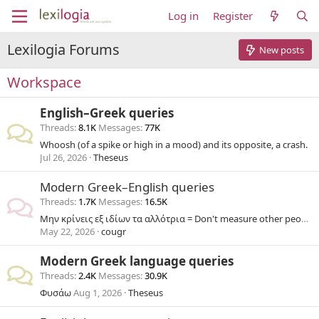
Log in
Register
Lexilogia Forums
New posts
Workspace
English–Greek queries
Threads
8.1K
Messages
77K
Whoosh (of a spike or high in a mood) and its opposite, a crash.
Jul 26, 2026
Theseus
Modern Greek–English queries
Threads
1.7K
Messages
16.5K
Μην κρίνεις εξ ιδίων τα αλλότρια = Don't measure other people's corn by your own bushel. Don't judge others by your own standards.
May 22, 2026
cougr
Modern Greek language queries
Threads
2.4K
Messages
30.9K
Φυσάω
Aug 1, 2026
Theseus