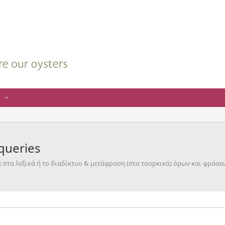
queries
τα λεξικά ή το διαδίκτυο & μετάφραση (στα τουρκικά) όρων και φράσε