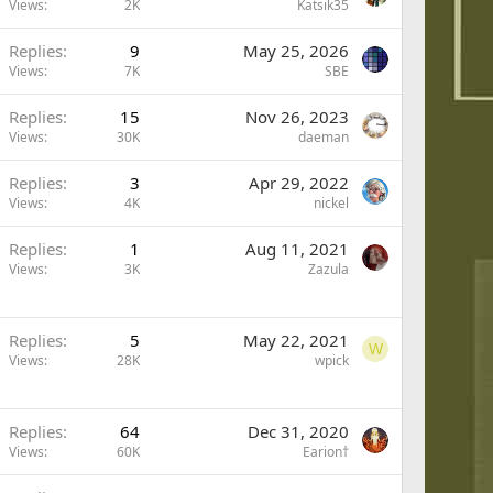
Views
2K
Katsik35
Replies
9
May 25, 2026
Views
7K
SBE
Replies
15
Nov 26, 2023
Views
30K
daeman
Replies
3
Apr 29, 2022
Views
4K
nickel
Replies
1
Aug 11, 2021
Views
3K
Zazula
Replies
5
May 22, 2021
W
Views
28K
wpick
Replies
64
Dec 31, 2020
Views
60K
Earion†