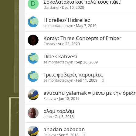
Σοκολατάκια και πολύ τους πάει!
D
Dardanel
Dec 10, 2020
Hıdrellez/ Hıdırellez
seimontadtecwyn
May 7, 2010
Koray: Three Concepts of Ember
Costas
Aug 23, 2020
Dibek kahvesi
seimontadtecwyn
Sep 26, 2009
Τρεις φοβερές παροιμίες
seimontadtecwyn
Feb 11, 2009
2
avucunu yalamak = μένω με την όρεξη
Palavra
Jun 18, 2019
αλάμ ταρλάμ
altan
Oct 5, 2018
anadan babadan
Palavra
Sep 5, 2018
2