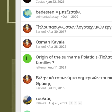
Costas
Jan 22, 2026
bedesten = μπεζεστένι
seimontadtecwyn
Oct 1, 2009
Τίτλοι πασίγνωστων λογοτεχνικών έργ
Earion†
Apr 30, 2017
Osman Kavala
Earion†
Apr 28, 2022
Origin of the surname Polatidis (Πο
L
families ?
lefteria
Aug 11, 2021
Ελληνικά τοπωνύμια σημερινών τουρκι
Θράκης
Earion†
Jul 31, 2016
τσολιάς
Palavra
Aug 26, 2013
2
3
4