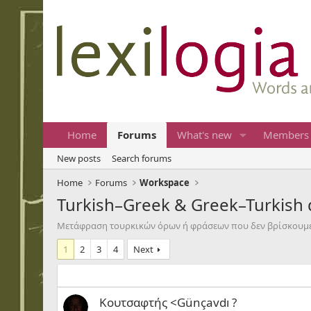
Home
Forums
What's new
Members
New posts
Search forums
Home
Forums
Workspace
Turkish–Greek & Greek–Turkish 
Μετάφραση τουρκικών όρων ή φράσεων που δεν βρίσκουμε σ
1
2
3
4
Next
Κουτσαφτής <Günçavdı ?