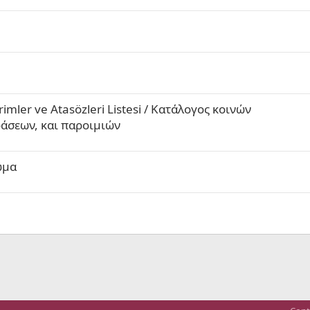
imler ve Atasözleri Listesi / Κατάλογος κοινών
ράσεων, και παροιμιών
ωμα