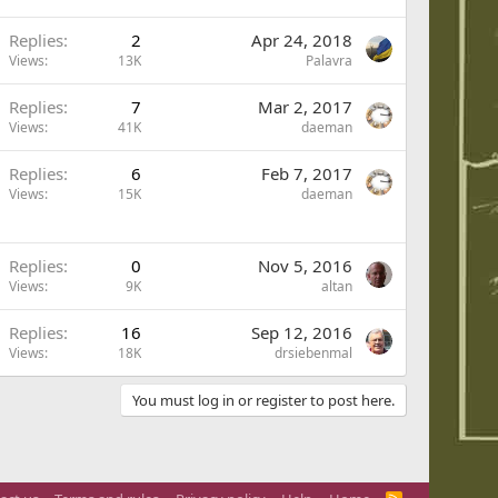
Replies
2
Apr 24, 2018
Views
13K
Palavra
Replies
7
Mar 2, 2017
Views
41K
daeman
Replies
6
Feb 7, 2017
Views
15K
daeman
Replies
0
Nov 5, 2016
Views
9K
altan
Replies
16
Sep 12, 2016
Views
18K
drsiebenmal
You must log in or register to post here.