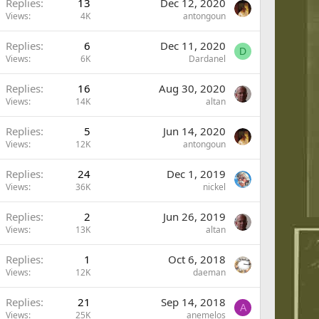
Replies
13
Dec 12, 2020
Views
4K
antongoun
Replies
6
Dec 11, 2020
D
Views
6K
Dardanel
Replies
16
Aug 30, 2020
Views
14K
altan
Replies
5
Jun 14, 2020
Views
12K
antongoun
Replies
24
Dec 1, 2019
Views
36K
nickel
Replies
2
Jun 26, 2019
Views
13K
altan
Replies
1
Oct 6, 2018
Views
12K
daeman
Replies
21
Sep 14, 2018
A
Views
25K
anemelos