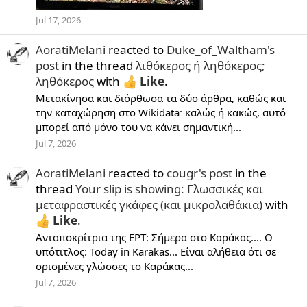
Jul 17, 2026
AoratiMelani
reacted to
Duke_of_Waltham's
post
in the thread
λιθόκερος ή ληθόκερος;
ληθόκερος
with
Like
.
Μετακίνησα και διόρθωσα τα δύο άρθρα, καθώς και
την καταχώρηση στο Wikidata· καλώς ή κακώς, αυτό
μπορεί από μόνο του να κάνει σημαντική...
Jul 7, 2026
AoratiMelani
reacted to
cougr's post
in the
thread
Your slip is showing: Γλωσσικές και
μεταφραστικές γκάφες (και μικρολαθάκια)
with
Like
.
Ανταποκρίτρια της ΕΡΤ: Σήμερα στο Καράκας.... Ο
υπότιτλος: Today in Karakas... Είναι αλήθεια ότι σε
ορισμένες γλώσσες το Καράκας...
Jul 7, 2026