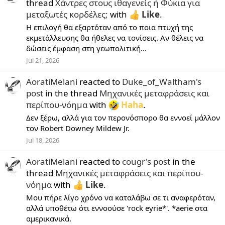
thread
Χάντρες στους ιθαγενείς ή Φύκια για
μεταξωτές κορδέλες;
with
Like
.
Η επιλογή θα εξαρτόταν από το ποια πτυχή της
εκμετάλλευσης θα ήθελες να τονίσεις. Αν θέλεις να
δώσεις έμφαση στη γεωπολιτική...
Jul 21, 2026
AoratiMelani
reacted to
Duke_of_Waltham's
post
in the thread
Μηχανικές μεταφράσεις και
περίπου-νόημα
with
Haha
.
Δεν ξέρω, αλλά για τον περονόσπορο θα εννοεί μάλλον
τον Robert Downey Mildew Jr.
Jul 18, 2026
AoratiMelani
reacted to
cougr's post
in the
thread
Μηχανικές μεταφράσεις και περίπου-
νόημα
with
Like
.
Μου πήρε λίγο χρόνο να καταλάβω σε τι αναφερόταν,
αλλά υποθέτω ότι εννοούσε 'rock eyrie*'. *aerie στα
αμερικανικά.