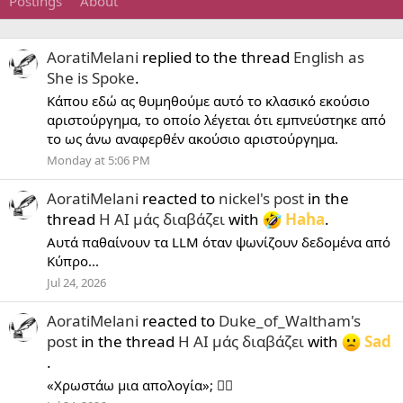
Postings
About
AoratiMelani
replied to the thread
English as
She is Spoke
.
Κάπου εδώ ας θυμηθούμε αυτό το κλασικό εκούσιο
αριστούργημα, το οποίο λέγεται ότι εμπνεύστηκε από
το ως άνω αναφερθέν ακούσιο αριστούργημα.
Monday at 5:06 PM
AoratiMelani
reacted to
nickel's post
in the
thread
Η ΑΙ μάς διαβάζει
with
Haha
.
Αυτά παθαίνουν τα LLM όταν ψωνίζουν δεδομένα από
Κύπρο...
Jul 24, 2026
AoratiMelani
reacted to
Duke_of_Waltham's
post
in the thread
Η ΑΙ μάς διαβάζει
with
Sad
.
«Χρωστάω μια απολογία»; 😵‍💫