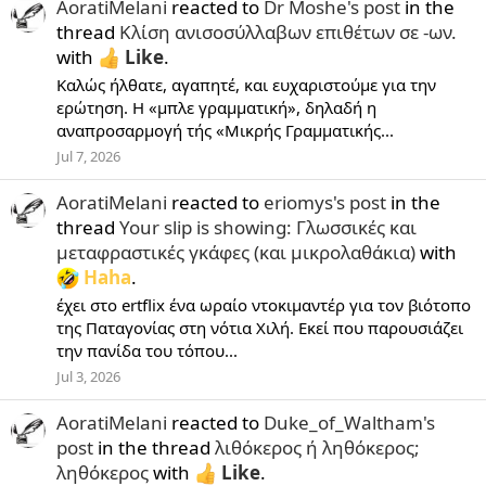
AoratiMelani
reacted to
Dr Moshe's post
in the
thread
Κλίση ανισοσύλλαβων επιθέτων σε -ων.
with
Like
.
Καλώς ήλθατε, αγαπητέ, και ευχαριστούμε για την
ερώτηση. Η «μπλε γραμματική», δηλαδή η
αναπροσαρμογή τής «Μικρής Γραμματικής...
Jul 7, 2026
AoratiMelani
reacted to
eriomys's post
in the
thread
Your slip is showing: Γλωσσικές και
μεταφραστικές γκάφες (και μικρολαθάκια)
with
Haha
.
έχει στο ertflix ένα ωραίο ντοκιμαντέρ για τον βιότοπο
της Παταγονίας στη νότια Χιλή. Εκεί που παρουσιάζει
την πανίδα του τόπου...
Jul 3, 2026
AoratiMelani
reacted to
Duke_of_Waltham's
post
in the thread
λιθόκερος ή ληθόκερος;
ληθόκερος
with
Like
.