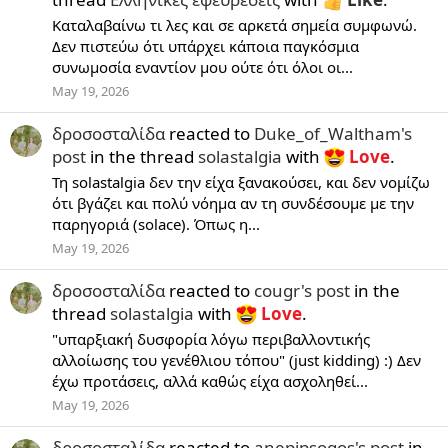
Καταλαβαίνω τι λες και σε αρκετά σημεία συμφωνώ.
Δεν πιστεύω ότι υπάρχει κάποια παγκόσμια
συνωμοσία εναντίον μου ούτε ότι όλοι οι...
May 19, 2026
δροσοσταλίδα
reacted to
Duke_of_Waltham's
post
in the thread
solastalgia
with
Love
.
Τη solastalgia δεν την είχα ξανακούσει, και δεν νομίζω
ότι βγάζει και πολύ νόημα αν τη συνδέσουμε με την
παρηγοριά (solace). Όπως η...
May 19, 2026
δροσοσταλίδα
reacted to
cougr's post
in the
thread
solastalgia
with
Love
.
"υπαρξιακή δυσφορία λόγω περιβαλλοντικής
αλλοίωσης του γενέθλιου τόπου" (just kidding) :) Δεν
έχω προτάσεις, αλλά καθώς είχα ασχοληθεί...
May 19, 2026
δροσοσταλίδα
reacted to
anepipsogos's post
in