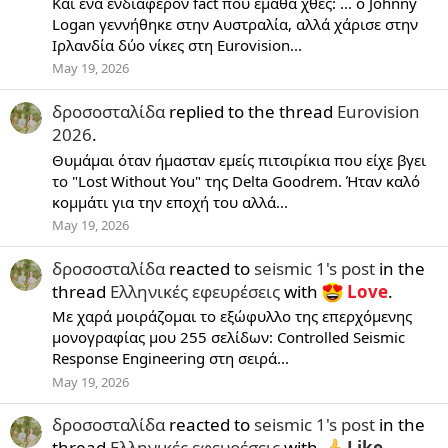
Και ένα ενδιαφέρον fact που έμαθα χθες: ... ο Johnny
Logan γεννήθηκε στην Αυστραλία, αλλά χάρισε στην
Ιρλανδία δύο νίκες στη Eurovision...
May 19, 2026
δροσοσταλίδα
replied to the thread
Eurovision
2026
.
Θυμάμαι όταν ήμασταν εμείς πιτσιρίκια που είχε βγει
το "Lost Without You" της Delta Goodrem. Ήταν καλό
κομμάτι για την εποχή του αλλά...
May 19, 2026
δροσοσταλίδα
reacted to
seismic 1's post
in the
thread
Ελληνικές εφευρέσεις
with
Love
.
Με χαρά μοιράζομαι το εξώφυλλο της επερχόμενης
μονογραφίας μου 255 σελίδων: Controlled Seismic
Response Engineering στη σειρά...
May 19, 2026
δροσοσταλίδα
reacted to
seismic 1's post
in the
thread
Ελληνικές εφευρέσεις
with
Like
.