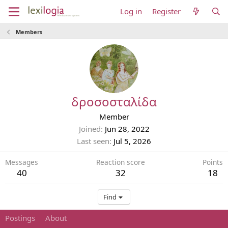
Log in
Register
Members
δροσοσταλίδα
Member
Joined
Jun 28, 2022
Last seen
Jul 5, 2026
Messages
Reaction score
Points
40
32
18
Find
Postings
About