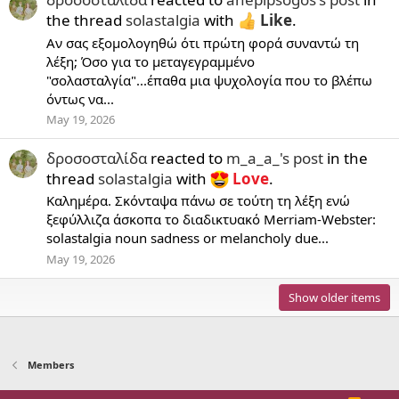
the thread
solastalgia
with
Like
.
Αν σας εξομολογηθώ ότι πρώτη φορά συναντώ τη
λέξη; Όσο για το μεταγεγραμμένο
"σολασταλγία"...έπαθα μια ψυχολογία που το βλέπω
όντως να...
May 19, 2026
δροσοσταλίδα
reacted to
m_a_a_'s post
in the
thread
solastalgia
with
Love
.
Καλημέρα. Σκόνταψα πάνω σε τούτη τη λέξη ενώ
ξεφύλλιζα άσκοπα το διαδικτυακό Merriam-Webster:
solastalgia noun sadness or melancholy due...
May 19, 2026
Show older items
Members