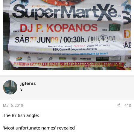
jglenis
¥
Mar 6, 2010
#18
The British angle:
'Most unfortunate names' revealed