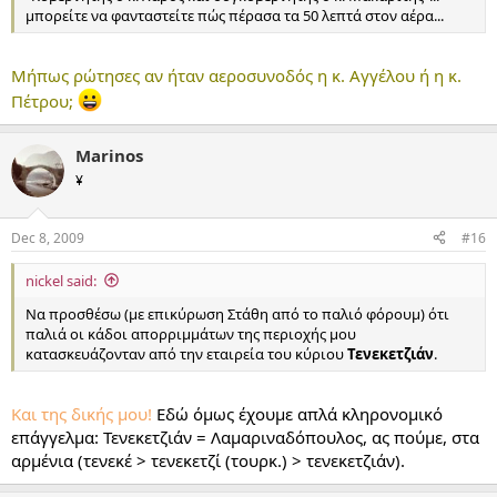
μπορείτε να φανταστείτε πώς πέρασα τα 50 λεπτά στον αέρα...
Μήπως ρώτησες αν ήταν αεροσυνοδός η κ. Αγγέλου ή η κ.
Πέτρου;
Marinos
¥
Dec 8, 2009
#16
nickel said:
Να προσθέσω (με επικύρωση Στάθη από το παλιό φόρουμ) ότι
παλιά οι κάδοι απορριμμάτων της περιοχής μου
κατασκευάζονταν από την εταιρεία του κύριου
Τενεκετζιάν
.
Και της δικής μου!
Εδώ όμως έχουμε απλά κληρονομικό
επάγγελμα: Τενεκετζιάν = Λαμαριναδόπουλος, ας πούμε, στα
αρμένια (τενεκέ > τενεκετζί (τουρκ.) > τενεκετζιάν).