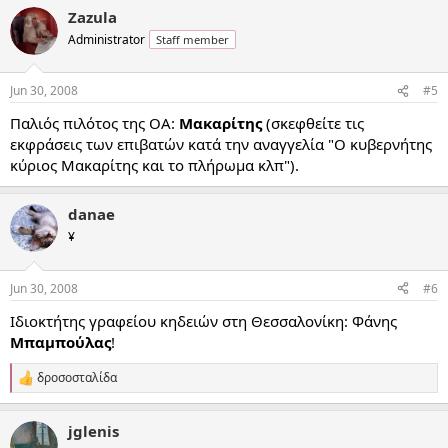
Zazula
Administrator
Staff member
Jun 30, 2008
#5
Παλιός πιλότος της ΟΑ:
Μακαρίτης
(σκεφθείτε τις
εκφράσεις των επιβατών κατά την αναγγελία "Ο κυβερνήτης
κύριος Μακαρίτης και το πλήρωμα κλπ").
danae
¥
Jun 30, 2008
#6
Ιδιοκτήτης γραφείου κηδειών στη Θεσσαλονίκη: Φάνης
Μπαμπούλας
!
δροσοσταλίδα
R
e
a
jglenis
c
t