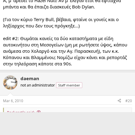
Α, μ' αρέσει το Hazel Nutt! Αν μ' έλεγαν έτσι θα έφτιαχνα
μπάντα και θα έπαιζα διασκευές Bob Dylan.
(Για τον κύριο Terry Bull, βέβαια, φταίνε οι γονείς και ο
ληξίαρχος που δεν τους πρόγκηξε...)
edit #2: Θυμάται κανείς τα δύο καταστήματα με είδη
αυτοκινήτου στη Μεσογείων (μη με ρωτήσετε ύψος, κάπου
ανάμεσα στο Χολαργό και την Αγ. Παρασκευή), των κ.κ.
Κόπανου και Βλαμμένου; Νομίζω είχαν κάνει και ρεπορτάζ
στην τηλεόραση κάποτε στα 90s.
daeman
not an administrator
Staff member
Mar 6, 2010
#20
Porkcastle said:
[...]
edit #2: Θυμάται κανείς τα δύο καταστήματα με είδη αυτοκινήτου
στη Μεσογείων (μη με ρωτήσετε ύψος, κάπου ανάμεσα στο