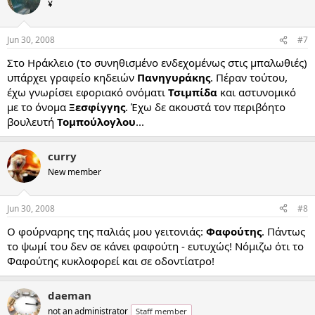
¥
i
o
n
Jun 30, 2008
#7
s
:
Στο Ηράκλειο (το συνηθισμένο ενδεχομένως στις μπαλωθιές)
υπάρχει γραφείο κηδειών
Πανηγυράκης
. Πέραν τούτου,
έχω γνωρίσει εφοριακό ονόματι
Τσιμπίδα
και αστυνομικό
με το όνομα
Ξεσφίγγης
. Έχω δε ακουστά τον περιβόητο
βουλευτή
Τομπούλογλου
...
curry
New member
Jun 30, 2008
#8
Ο φούρναρης της παλιάς μου γειτονιάς:
Φαφούτης
. Πάντως
το ψωμί του δεν σε κάνει φαφούτη - ευτυχώς! Νόμιζω ότι το
Φαφούτης κυκλοφορεί και σε οδοντίατρο!
daeman
not an administrator
Staff member