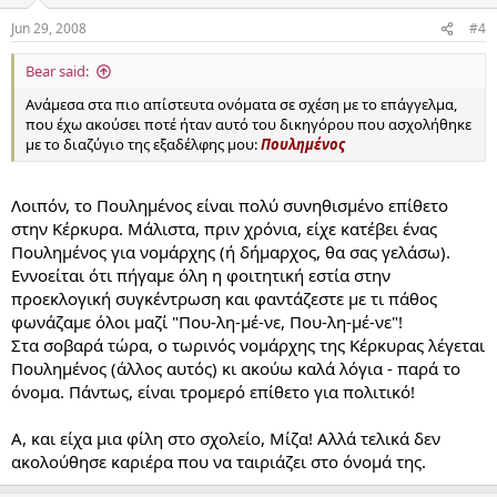
Jun 29, 2008
#4
Bear said:
Ανάμεσα στα πιο απίστευτα ονόματα σε σχέση με το επάγγελμα,
που έχω ακούσει ποτέ ήταν αυτό του δικηγόρου που ασχολήθηκε
με το διαζύγιο της εξαδέλφης μου:
Πουλημένος
Λοιπόν, το Πουλημένος είναι πολύ συνηθισμένο επίθετο
στην Κέρκυρα. Μάλιστα, πριν χρόνια, είχε κατέβει ένας
Πουλημένος για νομάρχης (ή δήμαρχος, θα σας γελάσω).
Εννοείται ότι πήγαμε όλη η φοιτητική εστία στην
προεκλογική συγκέντρωση και φαντάζεστε με τι πάθος
φωνάζαμε όλοι μαζί "Που-λη-μέ-νε, Που-λη-μέ-νε"!
Στα σοβαρά τώρα, ο τωρινός νομάρχης της Κέρκυρας λέγεται
Πουλημένος (άλλος αυτός) κι ακούω καλά λόγια - παρά το
όνομα. Πάντως, είναι τρομερό επίθετο για πολιτικό!
Α, και είχα μια φίλη στο σχολείο, Μίζα! Αλλά τελικά δεν
ακολούθησε καριέρα που να ταιριάζει στο όνομά της.