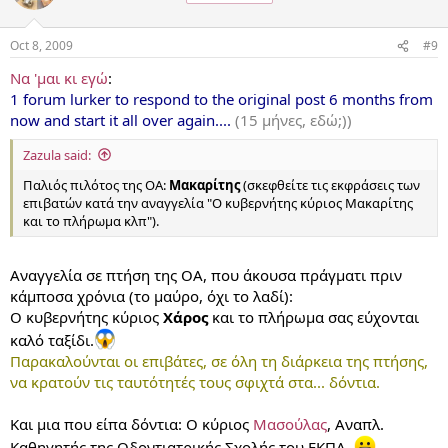
Oct 8, 2009
#9
Να 'μαι κι εγώ
:
1 forum lurker to respond to the original post 6 months from
now and start it all over again....
(15 μήνες, εδώ;))
Zazula said:
Παλιός πιλότος της ΟΑ:
Μακαρίτης
(σκεφθείτε τις εκφράσεις των
επιβατών κατά την αναγγελία "Ο κυβερνήτης κύριος Μακαρίτης
και το πλήρωμα κλπ").
Αναγγελία σε πτήση της ΟΑ, που άκουσα πράγματι πριν
κάμποσα χρόνια (το μαύρο, όχι το λαδί):
Ο κυβερνήτης κύριος
Χάρος
και το πλήρωμα σας εύχονται
καλό ταξίδι.
Παρακαλούνται οι επιβάτες, σε όλη τη διάρκεια της πτήσης,
να κρατούν τις ταυτότητές τους σφιχτά στα... δόντια.
Και μια που είπα δόντια: Ο κύριος
Μασούλας
, Αναπλ.
Καθηγητής της Οδοντιατρικής Σχολής του ΕΚΠΑ.