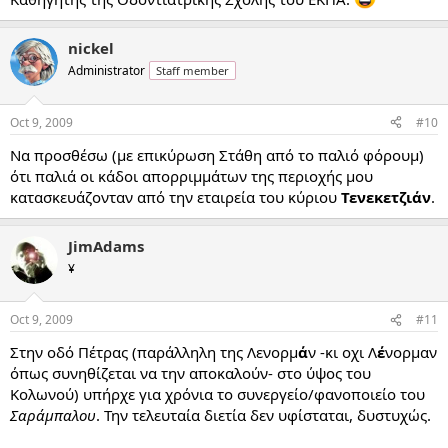
nickel
Administrator
Staff member
Oct 9, 2009
#10
Να προσθέσω (με επικύρωση Στάθη από το παλιό φόρουμ)
ότι παλιά οι κάδοι απορριμμάτων της περιοχής μου
κατασκευάζονταν από την εταιρεία του κύριου
Τενεκετζιάν
.
JimAdams
¥
Oct 9, 2009
#11
Στην οδό Πέτρας (παράλληλη της Λενορμ
ά
ν -κι οχι Λ
έ
νορμαν
όπως συνηθίζεται να την αποκαλούν- στο ύψος του
Κολωνού) υπήρχε για χρόνια το συνεργείο/φανοποιείο του
Σαράμπαλου
. Την τελευταία διετία δεν υφίσταται, δυστυχώς.