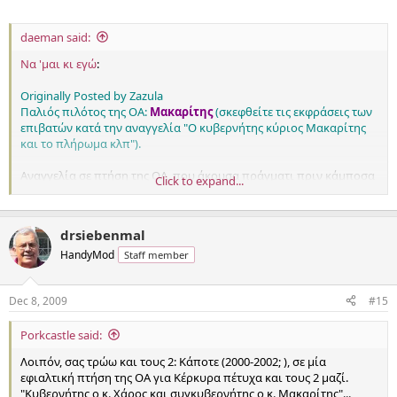
daeman said:
Να 'μαι κι εγώ
:
Originally Posted by Zazula
Παλιός πιλότος της ΟΑ:
Μακαρίτης
(σκεφθείτε τις εκφράσεις των
επιβατών κατά την αναγγελία "Ο κυβερνήτης κύριος Μακαρίτης
και το πλήρωμα κλπ").
Αναγγελία σε πτήση της ΟΑ, που άκουσα πράγματι πριν κάμποσα
Click to expand...
χρόνια (το μαύρο, όχι το λαδί):
Ο κυβερνήτης κύριος
Χάρος
και το πλήρωμα σας εύχονται καλό
ταξίδι.
drsiebenmal
Παρακαλούνται οι επιβάτες, σε όλη τη διάρκεια της πτήσης, να
HandyMod
κρατούν τις ταυτότητές τους σφιχτά στα... δόντια.
Staff member
Dec 8, 2009
#15
Porkcastle said:
Λοιπόν, σας τρώω και τους 2: Κάποτε (2000-2002; ), σε μία
εφιαλτική πτήση της ΟΑ για Κέρκυρα πέτυχα και τους 2 μαζί.
"Κυβερνήτης ο κ. Χάρος και συγκυβερνήτης ο κ. Μακαρίτης"...