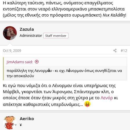
Η καλύτερη ταύτιση, πάντως, ονόματος-επαγγέλματος
εντοπίζεται στον νεαρό ελληνοαμερικάνο μπασκετμπολίστα
(μέλος της εθνικής στο πρόσφατο ευρωμπάσκετ)
Νικ Καλάθη
!
Zazula
Administrator
Staff member
Oct 9, 2009
#12
JimAdams said:
παράλληλη της Λενορμ
ά
ν - κι οχι Λ
έ
νορμαν όπως συνηθίζεται να
την αποκαλούν
Κι εγώ που νόμιζα ότι ο Λένορμαν είναι υπερήρωας της
Μάρβελ, γκαρντάσι των Άιρονμαν, Σπάιντερμαν κλπ, ο
οποίος έπεσε όταν ήταν μικρός στη χύτρα με το
Λενόρ
κι
απέκτησε καθαριστικές υπερδυνάμεις...
Aeriko
¥