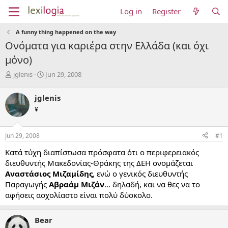
Log in
Register
A funny thing happened on the way
Ονόματα για καριέρα στην Ελλάδα (και όχι
μόνο)
T
S
jglenis
Jun 29, 2008
h
t
r
a
jglenis
e
r
¥
a
t
d
d
s
a
Jun 29, 2008
#1
t
t
a
e
Κατά τύχη διαπίστωσα πρόσφατα ότι ο περιφερειακός
r
διευθυντής Μακεδονίας-Θράκης της ΔΕΗ ονομάζεται
t
Αναστάσιος Μιζαμίδης
, ενώ ο γενικός διευθυντής
e
Παραγωγής
Αβραάμ Μιζάν
... δηλαδή, και να θες να το
r
αφήσεις ασχολίαστο είναι πολύ δύσκολο.
Bear