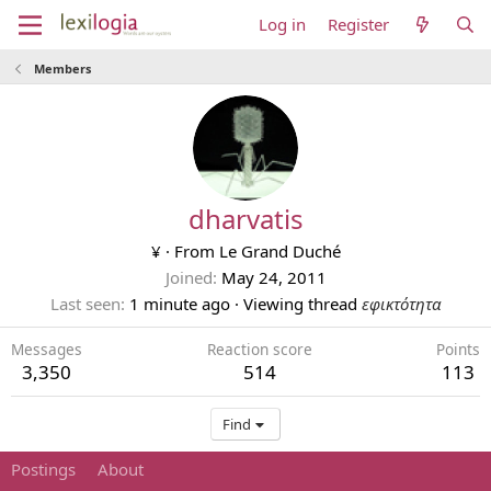
Log in
Register
Members
dharvatis
¥
·
From
Le Grand Duché
Joined
May 24, 2011
Last seen
1 minute ago
·
Viewing thread
εφικτότητα
Messages
Reaction score
Points
3,350
514
113
Find
Postings
About