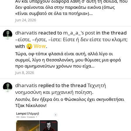
Αν και υπάρχουν διάφορα λάθη σ' αυτή τη σελίδα, που
δεν φαίνονται όλα στην παρακάτω εικόνα (όπως
«Είναι συμβατό σε όλα τα ποτήρια»)...
Jun 24, 2026
dharvatis
reacted to
m_a_a_'s post
in the thread
–είστε, –ήστε, –ίστε: Είστε ή δεν είστε του κλαμπ;
with
Wow
.
Τώρα, οφ-τόπικ φλασιά είναι αυτή, αλλά λίγο οι
συρμοί, λίγο η Θεσσαλονίκη, μου θύμισες μια φορά
προ αμνημονεύτων χρόνων που είχα...
Jun 8, 2026
dharvatis
replied to the thread
Τεχνητή
νοημοσύνη και μηχανική ποίηση
.
Λοιπόν, δεν ήξερα ότι ο Φώσκολος έχει σκηνοθετήσει
Τζακ Νίκολσον!