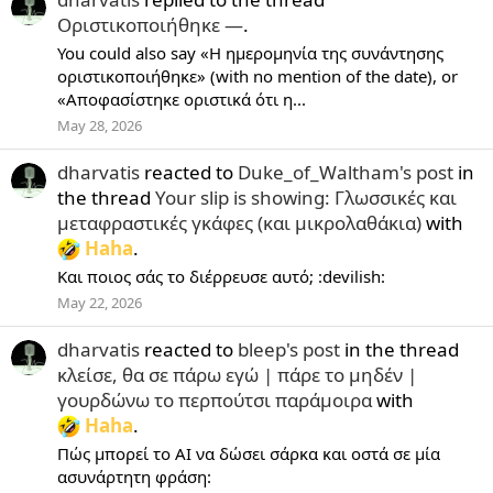
Οριστικοποιήθηκε —
.
You could also say «Η ημερομηνία της συνάντησης
οριστικοποιήθηκε» (with no mention of the date), or
«Αποφασίστηκε οριστικά ότι η...
May 28, 2026
dharvatis
reacted to
Duke_of_Waltham's post
in
the thread
Your slip is showing: Γλωσσικές και
μεταφραστικές γκάφες (και μικρολαθάκια)
with
Haha
.
Και ποιος σάς το διέρρευσε αυτό; :devilish:
May 22, 2026
dharvatis
reacted to
bleep's post
in the thread
κλείσε, θα σε πάρω εγώ | πάρε το μηδέν |
γουρδώνω το περπούτσι παράμοιρα
with
Haha
.
Πώς μπορεί το AI να δώσει σάρκα και οστά σε μία
ασυνάρτητη φράση: