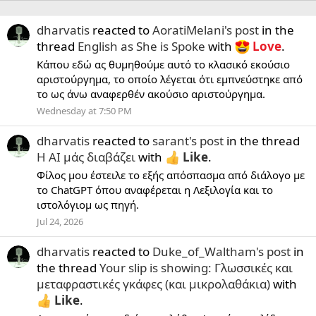
dharvatis
reacted to
AoratiMelani's post
in the
thread
English as She is Spoke
with
Love
.
Κάπου εδώ ας θυμηθούμε αυτό το κλασικό εκούσιο
αριστούργημα, το οποίο λέγεται ότι εμπνεύστηκε από
το ως άνω αναφερθέν ακούσιο αριστούργημα.
Wednesday at 7:50 PM
dharvatis
reacted to
sarant's post
in the thread
Η ΑΙ μάς διαβάζει
with
Like
.
Φίλος μου έστειλε το εξής απόσπασμα από διάλογο με
το ChatGPT όπου αναφέρεται η Λεξιλογία και το
ιστολόγιομ ως πηγή.
Jul 24, 2026
dharvatis
reacted to
Duke_of_Waltham's post
in
the thread
Your slip is showing: Γλωσσικές και
μεταφραστικές γκάφες (και μικρολαθάκια)
with
Like
.