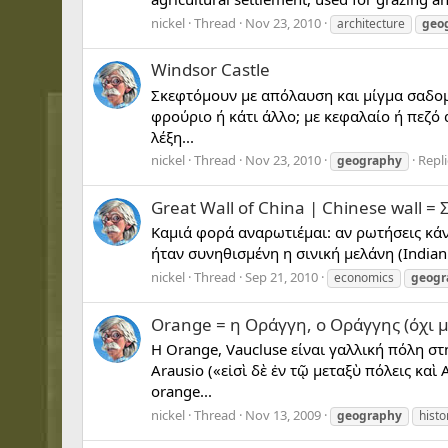
nickel
Thread
Nov 23, 2010
architecture
geo
Windsor Castle
Σκεφτόμουν με απόλαυση και μίγμα σαδομ
φρούριο ή κάτι άλλο; με κεφαλαίο ή πεζό α
λέξη...
nickel
Thread
Nov 23, 2010
Repli
geography
Great Wall of China | Chinese wall = Σ
Καμιά φορά αναρωτιέμαι: αν ρωτήσεις κάνα 
ήταν συνηθισμένη η σινική μελάνη (Indian 
nickel
Thread
Sep 21, 2010
economics
geogr
Orange = η Οράγγη, ο Οράγγης (όχι μ
H Orange, Vaucluse είναι γαλλική πόλη σ
Arausio («εἰσὶ δὲ ἐν τῷ μεταξὺ πόλεις κα
orange...
nickel
Thread
Nov 13, 2009
geography
histo