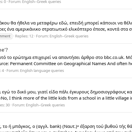
s: 0
Forum:
English–Greek queries
κου θα ήθελα να μεταφέρω εδώ, επειδή μπορεί κάποιοι να θέλου
 μέρες ένα αμερικάνικο στρατιωτικό ελικόπτερο έπεσε, κοντά στα
Replies: 12
Forum:
English–Greek queries
rnment
e'?
τό το ερώτημα επιχειρεί να απαντήσει άρθρο στο bbc.co.uk. Μάλλ
rce: Permanent Committee on Geographical Names And often hear
: 4
Forum:
English language queries
 εγώ το δικό μου, γιατί είδα πάλι έγκυρους δημοσιογράφους κ
 I think more of the little kids from a school in a little village
es: 30
Forum:
English–Greek queries
 το ή μπάγκος, ο (αγγλ. bank) (Ναυτ.)• έξαρση τού βυθού τής 