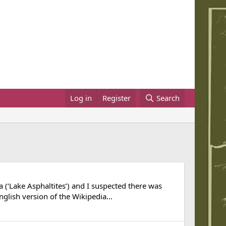
Log in
Register
Search
 (‘Lake Asphaltites’) and I suspected there was
glish version of the Wikipedia...