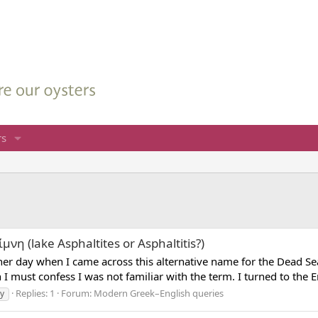
s
η (lake Asphaltites or Asphaltitis?)
her day when I came across this alternative name for the Dead Sea
 must confess I was not familiar with the term. I turned to the En
Replies: 1
Forum:
Modern Greek–English queries
ry