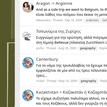
Aragon -> Argonne
And as a side trip we went to Belgium, to 
είναι λάθος του ατόμου που έκανε τη μετ
Alexandra
Thread
Sep 18, 2009
ardennes
be
Τοπωνύμια της Ζυρίχης
Συγγνώμη για την ερώτηση, αλλά πνίγομαι
στη λίμνη) Bellevue (πλατεία) Zurichhorn 
psifio
Thread
Aug 28, 2009
Repli
geography
Canterbury
Για το νόμο της τρισυλλαβίας τα έχουμε π
εμφανίζεται σε μία από τις τρεις τελευτ
τρεις...
nickel
Thread
May 16, 2009
Repli
geography
Kazakhstan = Καζακστάν ή Καζαχστά
Το είχαμε συζητήσει παλιότερα αλλού, το
και τους Κοζάκους, αλλά δεν γνώριζα τη 