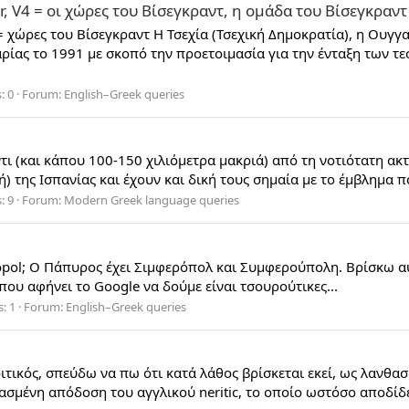
r, V4 = οι χώρες του Βίσεγκραντ, η ομάδα του Βίσεγκραντ
4 = χώρες του Βίσεγκραντ Η Τσεχία (Τσεχική Δημοκρατία), η Ουγ
ρίας το 1991 με σκοπό την προετοιμασία για την ένταξη των τ
: 0
Forum:
English–Greek queries
τι (και κάπου 100-150 χιλιόμετρα μακριά) από τη νοτιότατη ακ
 της Ισπανίας και έχουν και δική τους σημαία με το έμβλημα που
: 9
Forum:
Modern Greek language queries
ol; Ο Πάπυρος έχει Σιμφερόπολ και Συμφερούπολη. Βρίσκω αυτ
ου αφήνει το Google να δούμε είναι τσουρούτικες...
s: 1
Forum:
English–Greek queries
ιτικός, σπεύδω να πω ότι κατά λάθος βρίσκεται εκεί, ως λανθα
θασμένη απόδοση του αγγλικού neritic, το οποίο ωστόσο αποδίδετα