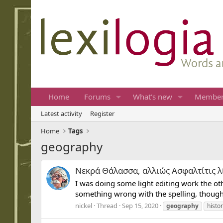
Home
Forums
What's new
Member
Latest activity
Register
Home
Tags
geography
Νεκρά Θάλασσα, αλλιώς Ασφαλτίτις λίμν
I was doing some light editing work the ot
something wrong with the spelling, though I
nickel
Thread
Sep 15, 2020
geography
histo