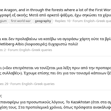
the Aragon, and in through the forests where a lot of the First 
αγραφή εξ ακοής; Μετά από αρκετό ψάξιμο, έχω σηκώσει τα χέρι
Replies: 10
Forum:
English–Greek que
lgium
first world war
geography
 και δεν προλαβαίνω να κατέβω να αγοράσω χάρτη ούτε τα βρίσκ
Uetliberg-Albis (λοφοσειρές) Ευχαριστώ πολύ!
es: 2
Forum:
English–Greek queries
ει («δεν επιτρέπεται να τονίζεται μια λέξη πριν από την προπα
αίες συλλαβές»). Έχουμε επίσης πει ότι για τον τονισμό κάπο
es: 29
Forum:
English–Greek queries
ν;
 επαναφέρω για προσωπικούς λόγους. Το Kazakhstan (έτσι στα α
σχέση τους. Στα προπολεμικά χρόνια, όπως πρόσφατα ανακάλυψ