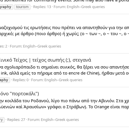
Replies: 13
Forum:
English–Greek queries
graphy
tourism
αζοχισμού τις ερωτήσεις που πρέπει να απαντηθούν για την α
ρχικό; με άρθρο (ποιο άρθρο) ή χωρίς; (ο ~ των ~, ο ~ του ~, ο 
es: 2
Forum:
English–Greek queries
ινικό Τείχος | τείχος σιωπής (;), στεγανά
σχολιαρόπαιδο τι σημαίνει σινικός, θα ξέρει να σου απαντήσει ή
ink, αλλά εμείς το πήραμε από το encre de Chine), ήρθαν μετά ο
Replies: 0
Forum:
English–Greek queries
aphy
όνο "πορτοκάλι")
την κοιλάδα του Ροδανού, λίγο πιο πάνω από την Αβινιόν. Στα 
ὶ Αὐενιὼν καὶ Ἀραυσίων» γράφει ο Στράβων). Το Orange είναι π
Replies: 27
Forum:
English–Greek queries
ry