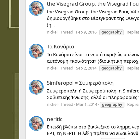
the Visegrad Group, the Visegrad Fou
the Visegrad Group, the Visegrad Four, V
δημιουργήθηκε στο Βίσεγκραντ της Ουγγα
(η...
nickel
Thread
Feb 9, 2016
Replies
geography
Τα Κανάρια
Τα Κανάρια είναι τα νησιά ακριβώς απέναν
αυτόνομη «κοινότητα» (διοικητική περιοχή)
nickel
Thread
Sep 2, 2014
Replies
geography
Simferopol = Συμφερόπολη
Συμφερόπολη ή Συμφερούπολη, η Simferop
Σοβιετικής Ένωσης, αλλά οι πληροφορίες π
nickel
Thread
Mar 1, 2014
Replie
geography
neritic
Επειδή βλέπω στο βικιλεξικό το λήμμα νερ
ΕΡΤ, τη ΝΕΡΙΤ. Η λέξη πρέπει να είναι λαν