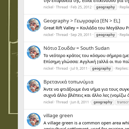
την επιφάνειά της. Είναι επικίνδυνο για 
nickel
Thread
Feb 25, 2012
Replie
geography
Geography > Γεωγραφία [EN > EL]
Great Rift Valley = Κοιλάδα του Μεγάλου 
nickel
Thread
Sep 29, 2011
Replie
geography
Νότιο Σουδάν = South Sudan
Το νεότερο κράτος του κόσμου σήμερα (μ
Επίσημη γλώσσα: Αγγλική (αλλά οι πιο πολ
nickel
Thread
Jul 9, 2011
Replies:
geography
Βρετανικά τοπωνύμια
Άντε να φτιάξουμε ένα νήμα για τους συγ
συχνά άλλο βλέπεις και άλλο λες (νομίζω ότ
nickel
Thread
Jun 8, 2011
geography
transcr
village green
A village green is a common open area which
agricultural settlement, used for grazing 