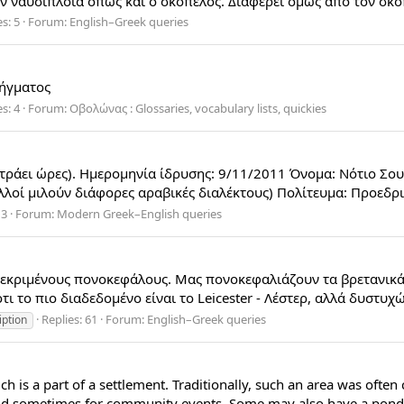
την ναυσιπλοΐα όπως και ο σκόπελος. Διαφέρει όμως από τον σκόπ
s: 5
Forum:
English–Greek queries
Ρήγματος
s: 4
Forum:
Οβολώνας : Glossaries, vocabulary lists, quickies
ετράει ώρες). Ημερομηνία ίδρυσης: 9/11/2011 Όνομα: Νότιο Σο
λοί μιλούν διάφορες αραβικές διαλέκτους) Πολίτευμα: Προεδρική
 3
Forum:
Modern Greek–English queries
κεκριμένους πονοκεφάλους. Μας πονοκεφαλιάζουν τα βρετανικά 
ι το πιο διαδεδομένο είναι το Leicester - Λέστερ, αλλά δυστυχώς
Replies: 61
Forum:
English–Greek queries
iption
 is a part of a settlement. Traditionally, such an area was often
and sometimes for community events. Some may also have a pond, o