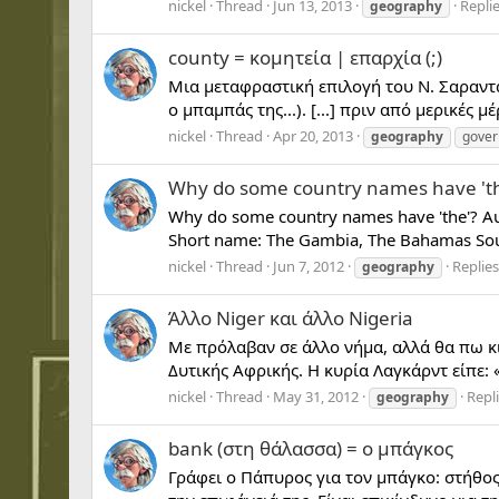
nickel
Thread
Jun 13, 2013
Replie
geography
county = κομητεία | επαρχία (;)
Μια μεταφραστική επιλογή του Ν. Σαραντά
ο μπαμπάς της...). [...] πριν από μερικές
nickel
Thread
Apr 20, 2013
geography
gove
Why do some country names have 'th
Why do some country names have 'the'? Αυ
Short name: The Gambia, The Bahamas Sou
nickel
Thread
Jun 7, 2012
Replies
geography
Άλλο Niger και άλλο Nigeria
Με πρόλαβαν σε άλλο νήμα, αλλά θα πω κι
Δυτικής Αφρικής. Η κυρία Λαγκάρντ είπε: «No,
nickel
Thread
May 31, 2012
Repli
geography
bank (στη θάλασσα) = ο μπάγκος
Γράφει ο Πάπυρος για τον μπάγκο: στήθος,