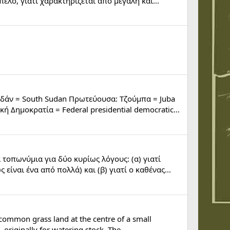
ελο, γιατί χαρακτηρίζεται από μεγάλη και...
υδάν = South Sudan Πρωτεύουσα: Τζούμπα = Juba
 Δημοκρατία = Federal presidential democratic...
τοπωνύμια για δύο κυρίως λόγους: (α) γιατί
 είναι ένα από πολλά) και (β) γιατί ο καθένας...
 common grass land at the centre of a small
riginally for watering stock. The...