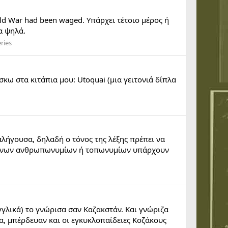
World War had been waged. Υπάρχει τέτοιο μέρος ή
α ψηλά.
ries
ω στα κιτάπια μου: Utoquai (μια γειτονιά δίπλα
ραλήγουσα, δηλαδή ο τόνος της λέξης πρέπει να
ιων ξένων ανθρωπωνυμίων ή τοπωνυμίων υπάρχουν
γγλικά) το γνώρισα σαν Καζακστάν. Και γνώριζα
α, μπέρδευαν και οι εγκυκλοπαίδειες Κοζάκους