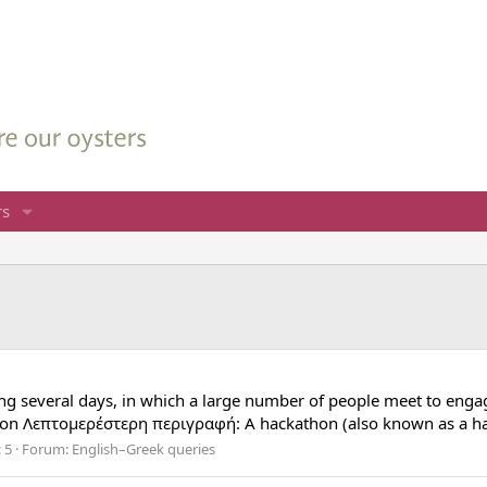
s
ting several days, in which a large number of people meet to en
on Λεπτομερέστερη περιγραφή: A hackathon (also known as a hack 
 5
Forum:
English–Greek queries