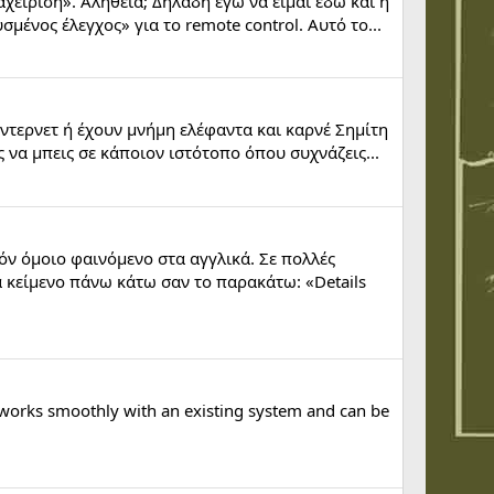
είριση». Αλήθεια; Δηλαδή εγώ να είμαι εδώ και η
μένος έλεγχος» για το remote control. Αυτό το...
 ίντερνετ ή έχουν μνήμη ελέφαντα και καρνέ Σημίτη
 να μπεις σε κάποιον ιστότοπο όπου συχνάζεις...
όν όμοιο φαινόμενο στα αγγλικά. Σε πολλές
να κείμενο πάνω κάτω σαν το παρακάτω: «Details
 works smoothly with an existing system and can be