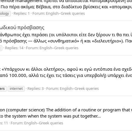
 remote management πρέπει να αποδίδεται «απομακρυσμένη διαχ
Πιο πέρα ακόμα; Βέβαια, στο διαδίκτυο βρίσκεις και «απομακρυσ
Replies: 1
Forum:
English–Greek queries
ology
κωδικού πρόσβασης
άνθρωπος έχει περάσει (οι υπόλοιποι είτε δεν ξέρουν τι θα πει
κό πρόσβασης — άλλως «συνθηματικό» ή και «διελευτήριο»). Πας
Replies: 14
Forum:
English–Greek queries
t
 «Υπάρχουν κι άλλοι ολετήρες», αφού κι εγώ εντόπισα ένα σχεδ
 από 100.000, αλλά τις έχει τις τάσεις για υπερβολή) υπάρχει έ
Replies: 3
Forum:
English–Greek queries
ers
internet
on (computer science) The addition of a routine or program that
into the system when the system was put together...
s: 11
Forum:
English–Greek queries