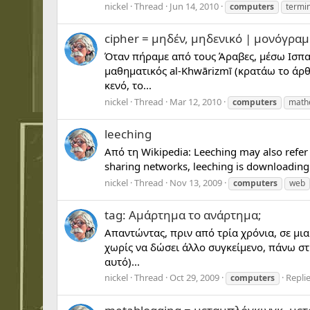
nickel
Thread
Jun 14, 2010
computers
termi
cipher = μηδέν, μηδενικό | μονόγρ
Όταν πήραμε από τους Άραβες, μέσω Ισπαν
μαθηματικός al-Khwārizmī (κρατάω το άρθρ
κενό, το...
nickel
Thread
Mar 12, 2010
computers
math
leeching
Από τη Wikipedia: Leeching may also refer t
sharing networks, leeching is downloading w
nickel
Thread
Nov 13, 2009
computers
web
tag: Αμάρτημα το ανάρτημα;
Απαντώντας, πριν από τρία χρόνια, σε μι
χωρίς να δώσει άλλο συγκείμενο, πάνω στη
αυτό)...
nickel
Thread
Oct 29, 2009
Replie
computers