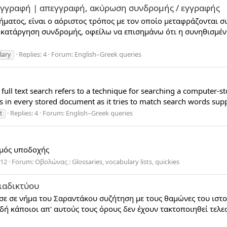
εγγραφή | απεγγραφή, ακύρωση συνδρομής / εγγραφής
ήματος, είναι ο αόριστος τρόπος με τον οποίο μεταφράζονται 
ια κατάργηση συνδρομής, οφείλω να επισημάνω ότι η συνηθισμ
Replies: 4
Forum:
English–Greek queries
lary
 full text search refers to a technique for searching a computer-st
 in every stored document as it tries to match search words suppl
Replies: 4
Forum:
English–Greek queries
t
θμός υποδοχής
 12
Forum:
Οβολώνας : Glossaries, vocabulary lists, quickies
ιαδικτύου
 σε νήμα του Σαραντάκου συζήτηση με τους θαμώνες του ιστολ
δή κάποιοι απ' αυτούς τους όρους δεν έχουν τακτοποιηθεί τελεσί