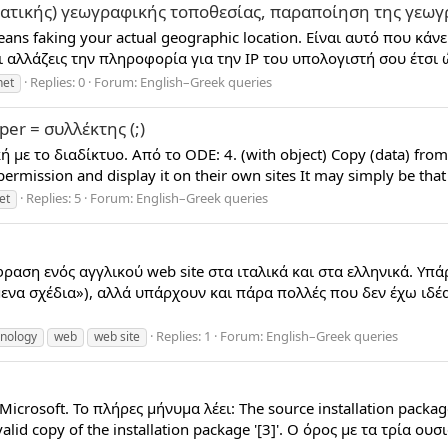
ματικής) γεωγραφικής τοποθεσίας, παραποίηση της γεωγ
ns faking your actual geographic location. Είναι αυτό που κάνε
ι αλλάζεις την πληροφορία για την IP του υπολογιστή σου έτσι ώ
Replies: 0
Forum:
English–Greek queries
net
per = συλλέκτης (;)
με το διαδίκτυο. Από το ODE: 4. (with object) Copy (data) from
ermission and display it on their own sites It may simply be that
Replies: 5
Forum:
English–Greek queries
et
αση ενός αγγλικού web site στα ιταλικά και στα ελληνικά. Υπά
ύμενα σχέδια»), αλλά υπάρχουν και πάρα πολλές που δεν έχω ι
Replies: 1
Forum:
English–Greek queries
inology
web
web site
osoft. Το πλήρες μήνυμα λέει: The source installation package fo
valid copy of the installation package '[3]'. Ο όρος με τα τρία ουσ