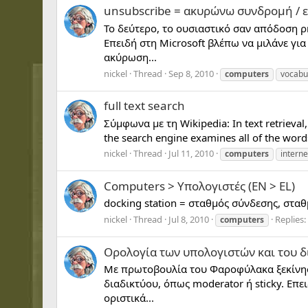
unsubscribe = ακυρώνω συνδρομή / 
Το δεύτερο, το ουσιαστικό σαν απόδοση ρ
Επειδή στη Microsoft βλέπω να μιλάνε γ
ακύρωση...
nickel
Thread
Sep 8, 2010
computers
vocabu
full text search
Σύμφωνα με τη Wikipedia: In text retrieval,
the search engine examines all of the words
nickel
Thread
Jul 11, 2010
computers
interne
Computers > Υπολογιστές (EN > EL)
docking station = σταθμός σύνδεσης, στα
nickel
Thread
Jul 8, 2010
Replies:
computers
Ορολογία των υπολογιστών και του δ
Με πρωτοβουλία του Φαροφύλακα ξεκίνησε
διαδικτύου, όπως moderator ή sticky. Επει
οριστικά...