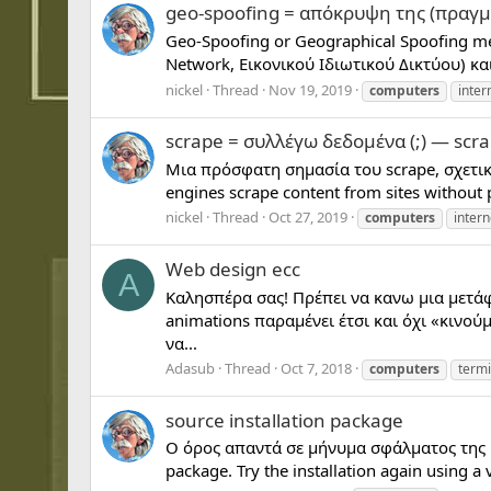
geo-spoofing = απόκρυψη της (πραγ
Geo-Spoofing or Geographical Spoofing mea
Network, Εικονικού Ιδιωτικού Δικτύου) κα
nickel
Thread
Nov 19, 2019
computers
inter
scrape = συλλέγω δεδομένα (;) — scra
Μια πρόσφατη σημασία του scrape, σχετική 
engines scrape content from sites without p
nickel
Thread
Oct 27, 2019
computers
intern
Web design ecc
A
Καλησπέρα σας! Πρέπει να κανω μια μετάφρ
animations παραμένει έτσι και όχι «κινο
να...
Adasub
Thread
Oct 7, 2018
computers
term
source installation package
Ο όρος απαντά σε μήνυμα σφάλματος της Micr
package. Try the installation again using a 