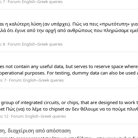
: 7
Forum:
English–Greek queries
ι η καλύτερη λύση (αν υπάρχει). Πώς να πεις «πρωτότυπη» για το
αλλά ότι έγινε από την αρχή από ανθρώπους που πληρώσαμε εμεί
: 8
Forum:
English–Greek queries
s not contain any useful data, but serves to reserve space where
 operational purposes. For testing, dummy data can also be used a
s: 7
Forum:
English–Greek queries
 a group of integrated circuits, or chips, that are designed to work
pset Πώς (να) το λέμε το chipset αν δεν θέλουμε να το πούμε πλιν
s: 12
Forum:
English–Greek queries
η, διαχείριση από απόσταση