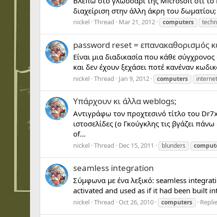
Βλέπω στο γλωσσάρι της Microsoft ότι το
διαχείριση στην άλλη άκρη του δωματίου; 
nickel
Thread
Mar 21, 2012
computers
techn
password reset = επανακαθορισμός 
Είναι μια διαδικασία που κάθε σύγχρονος 
και δεν έχουν ξεχάσει ποτέ κανέναν κωδι
nickel
Thread
Jan 9, 2012
computers
interne
Υπάρχουν κι άλλα weblogs;
Αντιγράφω τον προχτεσινό τίτλο του Dr7x
ιστοσελίδες (ο Γκούγκλης τις βγάζει πάνω
of...
nickel
Thread
Dec 15, 2011
blunders
comput
seamless integration
Σύμφωνα με ένα λεξικό: seamless integrati
activated and used as if it had been built 
nickel
Thread
Oct 26, 2010
Replie
computers