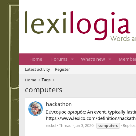
Home
Forums
What's new
Member
Latest activity
Register
Home
Tags
computers
hackathon
Σύντομος ορισμός: An event, typically las
https://www.lexico.com/definition/hackath
nickel
Thread
Jan 3, 2020
Replies:
computers