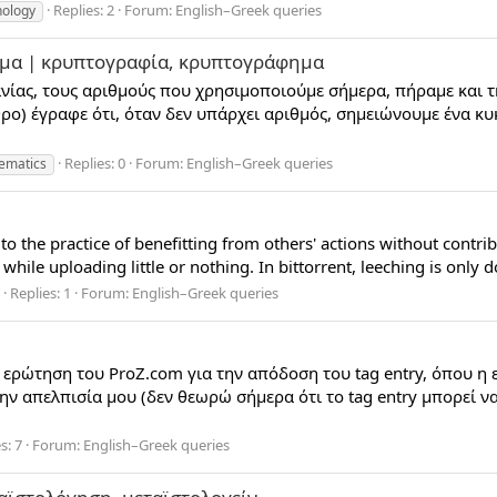
Replies: 2
Forum:
English–Greek queries
nology
αμμα | κρυπτογραφία, κρυπτογράφημα
ίας, τους αριθμούς που χρησιμοποιούμε σήμερα, πήραμε και τη
ο) έγραφε ότι, όταν δεν υπάρχει αριθμός, σημειώνουμε ένα κυκλ
Replies: 0
Forum:
English–Greek queries
ematics
o the practice of benefitting from others' actions without contribu
hile uploading little or nothing. In bittorrent, leeching is only 
Replies: 1
Forum:
English–Greek queries
α ερώτηση του ProZ.com για την απόδοση του tag entry, όπου η 
ν απελπισία μου (δεν θεωρώ σήμερα ότι το tag entry μπορεί να
s: 7
Forum:
English–Greek queries