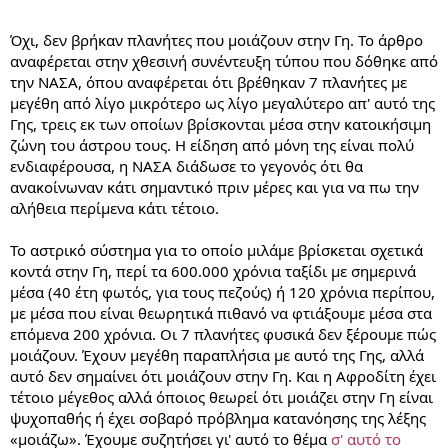
Όχι, δεν βρήκαν πλανήτες που μοιάζουν στην Γη. Το άρθρο
αναφέρεται στην χθεσινή συνέντευξη τύπου που δόθηκε από
την ΝΑΣΑ, όπου αναφέρεται ότι βρέθηκαν 7 πλανήτες με
μεγέθη από λίγο μικρότερο ως λίγο μεγαλύτερο απ' αυτό της
Γης, τρεις εκ των οποίων βρίσκονται μέσα στην κατοικήσιμη
ζώνη του άστρου τους. Η είδηση από μόνη της είναι πολύ
ενδιαφέρουσα, η ΝΑΣΑ διάδωσε το γεγονός ότι θα
ανακοίνωναν κάτι σημαντικό πριν μέρες και για να πω την
αλήθεια περίμενα κάτι τέτοιο.
Το αστρικό σύστημα για το οποίο μιλάμε βρίσκεται σχετικά
κοντά στην Γη, περί τα 600.000 χρόνια ταξίδι με σημερινά
μέσα (40 έτη φωτός, για τους πεζούς) ή 120 χρόνια περίπου,
με μέσα που είναι θεωρητικά πιθανό να φτιάξουμε μέσα στα
επόμενα 200 χρόνια. Οι 7 πλανήτες φυσικά δεν ξέρουμε πώς
μοιάζουν. Έχουν μεγέθη παραπλήσια με αυτό της Γης, αλλά
αυτό δεν σημαίνει ότι μοιάζουν στην Γη. Και η Αφροδίτη έχει
τέτοιο μέγεθος αλλά όποιος θεωρεί ότι μοιάζει στην Γη είναι
ψυχοπαθής ή έχει σοβαρό πρόβλημα κατανόησης της λέξης
«μοιάζω». Έχουμε συζητήσει γι' αυτό το θέμα
σ' αυτό το