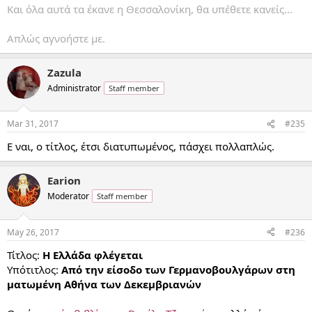
Και όλα αυτά τα έκανε η Θεσσαλονίκη, θα υπέθετε κανείς...
Απλώς αγνοήστε με.
Zazula
Administrator
Staff member
Mar 31, 2017
#235
E ναι, ο τίτλος, έτσι διατυπωμένος, πάσχει πολλαπλώς.
Earion
Moderator
Staff member
May 26, 2017
#236
Τίτλος:
Η Ελλάδα φλέγεται
Υπότιτλος:
Από την είσοδο των Γερμανοβουλγάρων στη
ματωμένη Αθήνα των Δεκεμβριανών