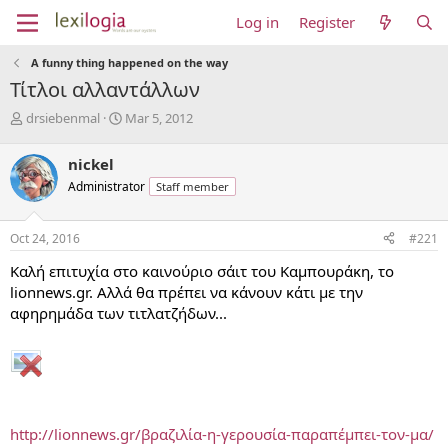
Log in
Register
A funny thing happened on the way
Τίτλοι αλλαντάλλων
T
S
drsiebenmal
Mar 5, 2012
h
t
r
a
nickel
e
r
Administrator
Staff member
a
t
d
d
s
a
Oct 24, 2016
#221
t
t
a
e
Καλή επιτυχία στο καινούριο σάιτ του Καμπουράκη, το
r
lionnews.gr. Αλλά θα πρέπει να κάνουν κάτι με την
t
αφηρημάδα των τιτλατζήδων...
e
r
http://lionnews.gr/βραζιλία-η-γερουσία-παραπέμπει-τον-μα/