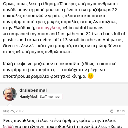
Όμως, όπως λέει η είδηση, «Τέσσερις υπέροχοι άνθρωποι
συνόδευσαν τη μαμά μου και εμένα στο να μαζέψουμε 22
σακούλες σκουπιδιών γεμάτες πλαστικά και αστικά
συντρίμμια από τρεις μικρές παραλίες στους Αντιπαξούς,
στην Ελλάδα» ή,
στα αγγλικά
, «4 beautiful humans
accompanied my mom and I in gathering 22 trash bags full of
plastics and urban debris off of 3 small beaches in Antípaxos,
Greece». Δεν λέει κάτι για μπαμπά, εκτός αν περιλαμβάνεται
στους «4 υπέροχους ανθρώπους».
Καλή σκέψη να μαζεύουν τα σκουπίδια (ιδίως τα «αστικά
συντρίμμια») οι τουρίστες — τουλάχιστον μέχρι να
αποκτήσουμε ρωμαλέο φοιτητικό κίνημα.
drsiebenmal
HandyMod
Staff member
Aug 25, 2017
#239
Ένας πανάθλιος τίτλος κι ένα άρθρο γεμάτο φτηνά κλισέ
(
εδώ
) για μια έξυπνη πρωτοβουλία (η πινακίδα λέει: «Χωρίς