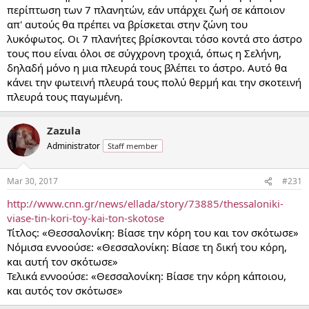
περίπτωση των 7 πλανητών, εάν υπάρχει ζωή σε κάποιον
απ' αυτούς θα πρέπει να βρίσκεται στην ζώνη του
λυκόφωτος. Οι 7 πλανήτες βρίσκονται τόσο κοντά στο άστρο
τους που είναι όλοι σε σύγχρονη τροχιά, όπως η Σελήνη,
δηλαδή μόνο η μια πλευρά τους βλέπει το άστρο. Αυτό θα
κάνει την φωτεινή πλευρά τους πολύ θερμή και την σκοτεινή
πλευρά τους παγωμένη.
Zazula
Administrator
Staff member
Mar 30, 2017
#231
http://www.cnn.gr/news/ellada/story/73885/thessaloniki-
viase-tin-kori-toy-kai-ton-skotose
Τίτλος: «Θεσσαλονίκη: Βίασε την κόρη του και τον σκότωσε»
Νόμισα εννοούσε: «Θεσσαλονίκη: Βίασε τη δική του κόρη,
και αυτή τον σκότωσε»
Τελικά εννοούσε: «Θεσσαλονίκη: Βίασε την κόρη κάποιου,
και αυτός τον σκότωσε»