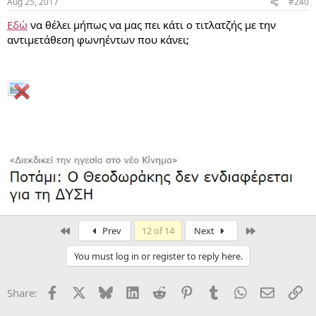
Aug 25, 2017
#240
Εδώ
να θέλει μήπως να μας πει κάτι ο τιτλατζής με την
αντιμετάθεση φωνηέντων που κάνει;
First
Last
Prev
12 of 14
Next
You must log in or register to reply here.
Facebook
X
Bluesky
LinkedIn
Reddit
Pinterest
Tumblr
WhatsApp
Email
Li
Share: