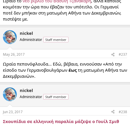
Ωραίο το
νέο βιβλίο του Βασίλη Τζανακάρη
, αλλά κάποιος
κοιμόταν την ώρα που έβαζαν τον υπότιτλο. Οι Γερμανοί
ποτέ δεν μπήκαν στη ματωμένη Αθήνα των Δεκεμβριανών,
πιστέψτε με.
nickel
Administrator
Staff member
May 26, 2017
#237
Ωραία πεπονόφλουδα... Εδώ, βέβαια, εννοούσαν «Από την
είσοδο των Γερμανοβουλγάρων
έως
τη ματωμένη Αθήνα των
Δεκεμβριανών».
nickel
Administrator
Staff member
Jun 23, 2017
#238
Σκουπίδια σε ελληνική παραλία μάζεψε ο Γουίλ Σμιθ