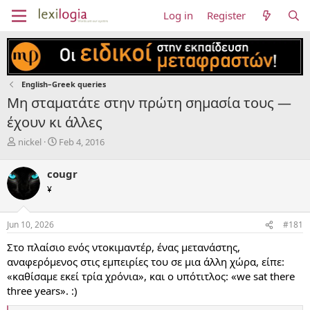
Log in
Register
English–Greek queries
Μη σταματάτε στην πρώτη σημασία τους —
έχουν κι άλλες
T
S
nickel
Feb 4, 2016
h
t
r
a
cougr
e
r
¥
a
t
d
d
s
a
Jun 10, 2026
#181
t
t
a
e
Στο πλαίσιο ενός ντοκιμαντέρ, ένας μετανάστης,
r
αναφερόμενος στις εμπειρίες του σε μια άλλη χώρα, είπε:
t
«καθίσαμε εκεί τρία χρόνια», και ο υπότιτλος: «we sat there
e
three years». :)
r