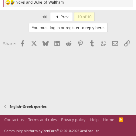
nickel
and
Duke_of_Waltham
R
e
a
First
Prev
10 of 10
c
t
You must log in or register to reply here.
i
o
n
Facebook
X
Bluesky
LinkedIn
Reddit
Pinterest
Tumblr
WhatsApp
Email
Li
Share:
s
:
English–Greek queries
Contact us
Terms and rules
Privacy policy
Help
Home
R
S
S
®
Community platform by XenForo
© 2010-2025 XenForo Ltd.