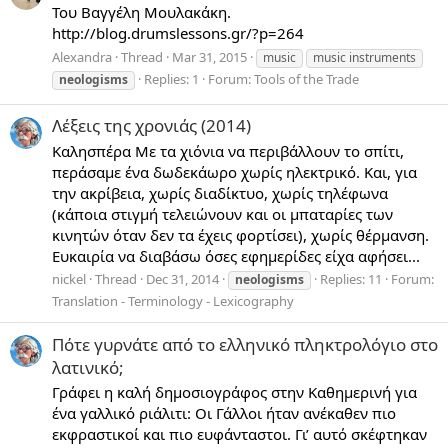
Του Βαγγέλη Μουλακάκη.
http://blog.drumslessons.gr/?p=264
Alexandra
Thread
Mar 31, 2015
music
music instruments
Replies: 1
Forum:
Tools of the Trade
neologisms
Λέξεις της χρονιάς (2014)
Καλησπέρα Με τα χιόνια να περιβάλλουν το σπίτι,
περάσαμε ένα δωδεκάωρο χωρίς ηλεκτρικό. Και, για
την ακρίβεια, χωρίς διαδίκτυο, χωρίς τηλέφωνα
(κάποια στιγμή τελειώνουν και οι μπαταρίες των
κινητών όταν δεν τα έχεις φορτίσει), χωρίς θέρμανση.
Ευκαιρία να διαβάσω όσες εφημερίδες είχα αφήσει...
nickel
Thread
Dec 31, 2014
Replies: 11
Forum:
neologisms
Translation - Terminology - Lexicography
Πότε γυρνάτε από το ελληνικό πληκτρολόγιο στο
λατινικό;
Γράφει η καλή δημοσιογράφος στην Καθημερινή για
ένα γαλλικό ριάλιτι: Οι Γάλλοι ήταν ανέκαθεν πιο
εκφραστικοί και πιο ευφάνταστοι. Γι’ αυτό σκέφτηκαν