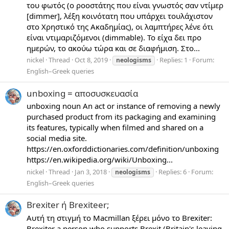
του φωτός (ο ροοστάτης που είναι γνωστός σαν ντίμερ
[dimmer], λέξη κοινότατη που υπάρχει τουλάχιστον
στο Χρηστικό της Ακαδημίας), οι λαμπτήρες λένε ότι
είναι ντιμαριζόμενοι (dimmable). Το είχα δει προ
ημερών, το ακούω τώρα και σε διαφήμιση. Στο...
nickel
Thread
Oct 8, 2019
Replies: 1
Forum:
neologisms
English–Greek queries
unboxing = αποσυσκευασία
unboxing noun An act or instance of removing a newly
purchased product from its packaging and examining
its features, typically when filmed and shared on a
social media site.
https://en.oxforddictionaries.com/definition/unboxing
https://en.wikipedia.org/wiki/Unboxing...
nickel
Thread
Jan 3, 2018
Replies: 6
Forum:
neologisms
English–Greek queries
Brexiter ή Brexiteer;
Αυτή τη στιγμή το Macmillan ξέρει μόνο το Brexiter:
Brexiter a person who supports Brexit (Britain's leaving