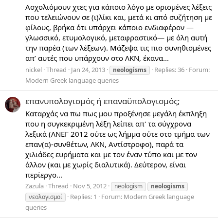
Ασχολιόμουν χτες για κάποιο λόγο με ορισμένες λέξεις
που τελειώνουν σε (ι)λίκι και, μετά κι από συζήτηση με
φίλους, βρήκα ότι υπάρχει κάποιο ενδιαφέρον —
γλωσσικό, ετυμολογικό, μεταφραστικό— με όλη αυτή
την παρέα (των λέξεων). Μάζεψα τις πιο συνηθισμένες
απ’ αυτές που υπάρχουν στο ΛΚΝ, έκανα...
nickel
Thread
Jan 24, 2013
Replies: 36
Forum:
neologisms
Modern Greek language queries
επανυπολογισμός ή επαναϋπολογισμός;
Καταρχάς να πω πως μου προξένησε μεγάλη έκπληξη
που η συγκεκριμένη λέξη λείπει απ' τα σύγχρονα
λεξικά (ΛΝΕΓ 2012 ούτε ως λήμμα ούτε στο τμήμα των
επαν(α)-συνθέτων, ΛΚΝ, Αντίστροφο), παρά τα
χιλιάδες ευρήματα και με τον έναν τύπο και με τον
άλλον (και με χωρίς διαλυτικά). Δεύτερον, είναι
περίεργο...
Zazula
Thread
Nov 5, 2012
neologism
neologisms
Replies: 1
Forum:
Modern Greek language
νεολογισμοί
queries