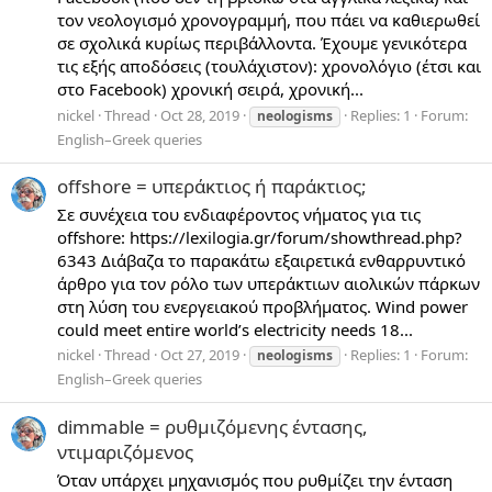
τον νεολογισμό χρονογραμμή, που πάει να καθιερωθεί
σε σχολικά κυρίως περιβάλλοντα. Έχουμε γενικότερα
τις εξής αποδόσεις (τουλάχιστον): χρονολόγιο (έτσι και
στο Facebook) χρονική σειρά, χρονική...
nickel
Thread
Oct 28, 2019
Replies: 1
Forum:
neologisms
English–Greek queries
offshore = υπεράκτιος ή παράκτιος;
Σε συνέχεια του ενδιαφέροντος νήματος για τις
offshore: https://lexilogia.gr/forum/showthread.php?
6343 Διάβαζα το παρακάτω εξαιρετικά ενθαρρυντικό
άρθρο για τον ρόλο των υπεράκτιων αιολικών πάρκων
στη λύση του ενεργειακού προβλήματος. Wind power
could meet entire world’s electricity needs 18...
nickel
Thread
Oct 27, 2019
Replies: 1
Forum:
neologisms
English–Greek queries
dimmable = ρυθμιζόμενης έντασης,
ντιμαριζόμενος
Όταν υπάρχει μηχανισμός που ρυθμίζει την ένταση