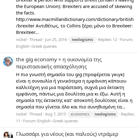
the European Union): Brexiters are accused of skewing
the facts.
http://www.macmillandictionary.com/dictionary/british
/brexiter Αντιθέτως, το Collins ξέρει μόνο το Brexiteer:
Brexiteer...
nickel
Thread
Jun 25, 2016
Replies: 12
Forum:
neologisms
English–Greek queries
the gig economy = η οικονομία της
περιστασιακής απασχόλησης
Η πιο γνωστή σημασία του gig (προφέρεται γκιγκ)
είναι η συναυλία ή γενικότερα η εμφάνιση κάποιου
καλλιτέχνη για μια παράσταση, συχνά μια έκτακτη
εμφάνιση, πάντως μια δουλίτσα μια κι έξω. Αυτή η
σημασία της έκτακτης κατ’ αποκοπή δουλίτσας είναι η
σημασία που γίνεται όλο και πιο συνηθισμένη τα...
nickel
Thread
Aug 7, 2015
Replies:
economics
neologisms
11
Forum:
English–Greek queries
Γλωσσάρι για νέους (και παλιούς) ντράμερ