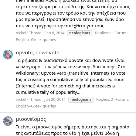
their inanities Αφού η βλακεία είναι αήττητη, θα
έπρεπε να ζούμε με το φόβο της. Και να υπάρχει όρος
που να περιγράφει τον τρόμο και την απέχθεια που
μας προκαλεί. Προσπάθησα να επινοήσω έναν όρο
που να περιγράφει την απέχθεια για τους...
nickel
Thread
Feb 8, 2014
Replies: 1
Forum:
neologisms
English–Greek queries
upvote, downvote
Τα ρήματα & ουσιαστικά upvote και downvote είναι
νεολογισμοί των μέσων κοινωνικής δικτύωσης. Στο
Wiktionary: upvote verb (transitive, Internet) To vote
for, increasing a cumulative tally of popularity. noun
(Internet) A vote for something that increases a
cumulative tally of popularity...
nickel
Thread
Jan 20, 2014
Replies: 2
Forum:
neologisms
English–Greek queries
μισονεϊσμός
Τι είναι ο μισονεϊσμός σήμερα; Διατηρείται η σημασία
της αντιπάθειας προς το νέο ή έχει μείνει μόνο η