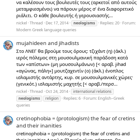
να καλέσουν τους βουλευτές τους (αρκετοί από αυτούς
μεταμφιεσμένοι) να πάρουν μέρος σ’ ένα διαφορετικό
ριάλιτι. Ο κάθε βουλευτής ή γερουσιαστής...
nickel
Thread
Dec 17, 2014
Replies: 20
Forum:
neologisms
Modern Greek language queries
mujahideen and jihadists
Στο ΛΝΕΓ θα βρούμε τους όρους: τζιχάντ (η) (άκλ.)
ιερός πόλεμος στη μουσουλμανική παράδοση κατά
των «απίστων» (μη μουσουλμάνων) [< αραβ. jihad
«αγώνας, πάλη»] μουτζαχεντίν (ο) (άκλ.) ένοπλος
ισλαμιστής αντάρτης, κυρ. σε μουσουλμανικές χώρες·
(γενικότ.) ισλαμιστής μαχητής [< αραβ./περσ...
nickel
Thread
Oct 24, 2014
international relations
Replies: 6
Forum:
English–Greek
neologisms
religion
queries
cretinophobia = (protologism) the fear of cretins
and their inanities
cretinophobia = (protologism) the fear of cretins and