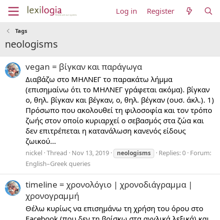
Log in
Register
Tags
neologisms
vegan = βίγκαν και παράγωγα
Διαβάζω στο ΜΗΛΝΕΓ το παρακάτω λήμμα
(επισημαίνω ότι το ΜΗΛΝΕΓ γράφεται ακόμα). βίγκαν
ο, θηλ. βίγκαν και βέγκαν, ο, θηλ. βέγκαν (ουσ. άκλ.). 1)
Πρόσωπο που ακολουθεί τη φιλοσοφία και τον τρόπο
ζωής στον οποίο κυριαρχεί ο σεβασμός στα ζώα και
δεν επιτρέπεται η κατανάλωση κανενός είδους
ζωικού...
nickel
Thread
Nov 13, 2019
Replies: 0
Forum:
neologisms
English–Greek queries
timeline = χρονολόγιο | χρονοδιάγραμμα |
χρονογραμμή
Θέλω κυρίως να επισημάνω τη χρήση του όρου στο
Facebook (που δεν τη βρίσκω στα αγγλικά λεξικά) και