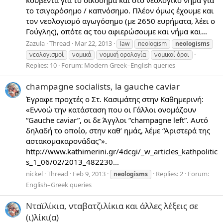
κουβέντα για το οικόσημα και στο νεολογικό νήμα για
το τσιγαρόσημο / καπνόσημο. Πλέον όμως έχουμε και
τον νεολογισμό αγωγόσημο (με 2650 ευρήματα, λέει ο
Γούγλης), οπότε ας του αφιερώσουμε και νήμα και...
Zazula
Thread
Mar 22, 2013
law
neologism
neologisms
νεολογισμοί
νομικά
νομική ορολογία
νομικοί όροι
Replies: 10
Forum:
Modern Greek–English queries
champagne socialists, la gauche caviar
Έγραφε προχτές ο Στ. Κασιμάτης στην Καθημερινή:
«Εννοώ την κατάσταση που οι Γάλλοι ονομάζουν
“Gauche caviar”, οι δε Άγγλοι “champagne left”. Αυτό
δηλαδή το οποίο, στην καθ’ ημάς, λέμε “Αριστερά της
αστακομακαρονάδας”».
http://www.kathimerini.gr/4dcgi/_w_articles_kathpolitic
s_1_06/02/2013_482230...
nickel
Thread
Feb 9, 2013
Replies: 2
Forum:
neologisms
English–Greek queries
Νταϊλίκια, νταβατζιλίκια και άλλες λέξεις σε
(ι)λίκι(α)