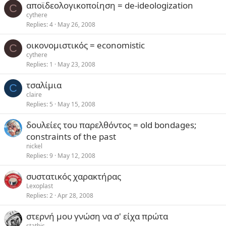
αποϊδεολογικοποίηση = de-ideologization
C
cythere
Replies
4
May 26, 2008
οικονομιστικός = economistic
C
cythere
Replies
1
May 23, 2008
τσαλίμια
C
claire
Replies
5
May 15, 2008
δουλείες του παρελθόντος = old bondages;
constraints of the past
nickel
Replies
9
May 12, 2008
συστατικός χαρακτήρας
Lexoplast
Replies
2
Apr 28, 2008
στερνή μου γνώση να σ' είχα πρώτα
stathis