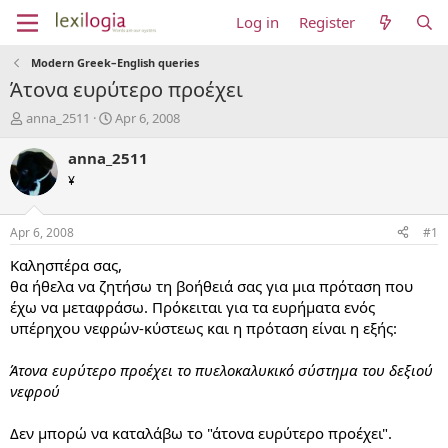
Log in
Register
Modern Greek–English queries
Άτονα ευρύτερο προέχει
T
S
anna_2511
Apr 6, 2008
h
t
r
a
anna_2511
e
r
¥
a
t
d
d
s
a
Apr 6, 2008
#1
t
t
a
e
Καλησπέρα σας,
r
θα ήθελα να ζητήσω τη βοήθειά σας για μια πρόταση που
t
έχω να μεταφράσω. Πρόκειται για τα ευρήματα ενός
e
υπέρηχου νεφρών-κύστεως και η πρόταση είναι η εξής:
r
Άτονα ευρύτερο προέχει το πυελοκαλυκικό σύστημα του δεξιού
νεφρού
Δεν μπορώ να καταλάβω το "άτονα ευρύτερο προέχει".