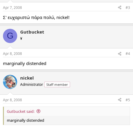
Apr 7, 2008
#3
Σ' ευχαριστώ πάρα πολύ, nickel!
Gutbucket
G
¥
Apr 8, 2008
#4
marginally distended
nickel
Administrator
Staff member
Apr 8, 2008
#5
Gutbucket said:
marginally distended