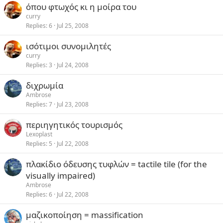
όπου φτωχός κι η μοίρα του
curry
Replies
6
Jul 25, 2008
ισότιμοι συνομιλητές
curry
Replies
3
Jul 24, 2008
διχρωμία
Ambrose
Replies
7
Jul 23, 2008
περιηγητικός τουρισμός
Lexoplast
Replies
5
Jul 22, 2008
πλακίδιο όδευσης τυφλών = tactile tile (for the
visually impaired)
Ambrose
Replies
6
Jul 22, 2008
μαζικοποίηση = massification