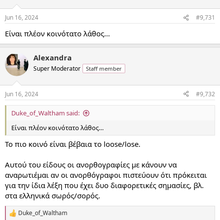
o
n
Jun 16, 2024
#9,731
s
:
Είναι πλέον κοινότατο λάθος…
Alexandra
Super Moderator
Staff member
Jun 16, 2024
#9,732
Duke_of_Waltham said:
Είναι πλέον κοινότατο λάθος…
To πιο κοινό είναι βέβαια το loose/lose.
Αυτού του είδους οι ανορθογραφίες με κάνουν να
αναρωτιέμαι αν οι ανορθόγραφοι πιστεύουν ότι πρόκειται
για την ίδια λέξη που έχει δυο διαφορετικές σημασίες, βλ.
στα ελληνικά σωρός/σορός.
Duke_of_Waltham
R