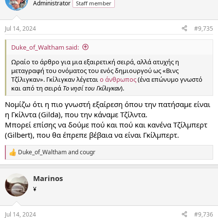
t
Administrator
Staff member
i
o
n
Jul 14, 2024
#9,735
s
:
Duke_of_Waltham said:
Ωραίο το άρθρο για μια εξαιρετική σειρά, αλλά ατυχής η
μεταγραφή του ονόματος του ενός δημιουργού ως «Βινς
Τζίλιγκαν». Γκίλιγκαν λέγεται
ο άνθρωπος
(ένα επώνυμο γνωστό
και από τη σειρά
Το νησί του Γκίλιγκαν
).
Νομίζω ότι η πιο γνωστή εξαίρεση όπου την πατήσαμε είναι
η Γκίλντα (Gilda), που την κάναμε Τζίλντα.
Μπορεί επίσης να δούμε πού και πού και κανένα Τζίλμπερτ
(Gilbert), που θα έπρεπε βέβαια να είναι Γκίλμπερτ.
Duke_of_Waltham
and
cougr
R
e
a
Marinos
c
t
¥
i
o
n
Jul 14, 2024
#9,736
s