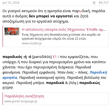
Jun 10, 2024
#9,727
Οι γιατροί εκτιμούν ότι η αμνησία είναι παρ
ω
δική, παρόλα
αυτά ο άνδρας
δεν μπορεί να εργαστεί
και ζητά
αποζημίωση για το εργατικό ατύχημα.
Η απίστευτη ιστορία ενός 56χρονου: Έπαθε αμνησία από χτύπημα και νόμιζε ότι είναι 22 ετών
Ένας 56χρονος στη Θεσσαλονίκη χτύπησε στο κεφάλι σε
εργατικό ατύχημα και νόμιζε ότι είναι 22 ετών.
www.reader.gr
παροδικός -ή -ό
[paroδikós]
Ε1
:
που εμφανίζεται, που
υπάρχει ή που διαρκεί για περιορισμένο χρόνο και κατόπιν
χάνεται· που έχει περιορισμένη διάρκεια:
Παροδικά
φαινόμενα. Παροδική εμφάνιση. Ήταν ένας
~
πόνος.
Παροδική
αμνησία.
Παροδική οικονομική κρίση. Παροδική βελτίωση του
καιρού. Παροδική μπόρα
.
παροδικά
& (λόγ.)
παροδικώς
ΕΠIΡΡ.
Παράλληλη αναζήτηση
www.greek-language.gr