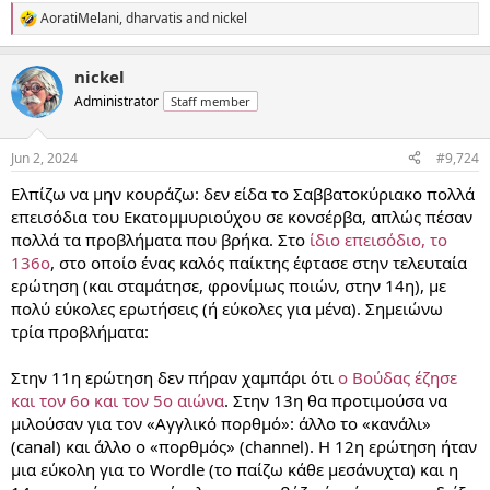
AoratiMelani
,
dharvatis
and
nickel
R
e
a
nickel
c
t
Administrator
Staff member
i
o
n
Jun 2, 2024
#9,724
s
:
Ελπίζω να μην κουράζω: δεν είδα το Σαββατοκύριακο πολλά
επεισόδια του Εκατομμυριούχου σε κονσέρβα, απλώς πέσαν
πολλά τα προβλήματα που βρήκα. Στο
ίδιο επεισόδιο, το
136ο
, στο οποίο ένας καλός παίκτης έφτασε στην τελευταία
ερώτηση (και σταμάτησε, φρονίμως ποιών, στην 14η), με
πολύ εύκολες ερωτήσεις (ή εύκολες για μένα). Σημειώνω
τρία προβλήματα:
Στην 11η ερώτηση δεν πήραν χαμπάρι ότι
ο Βούδας έζησε
και τον 6ο και τον 5ο αιώνα
. Στην 13η θα προτιμούσα να
μιλούσαν για τον «Αγγλικό πορθμό»: άλλο το «κανάλι»
(canal) και άλλο ο «πορθμός» (channel). Η 12η ερώτηση ήταν
μια εύκολη για το Wordle (το παίζω κάθε μεσάνυχτα) και η