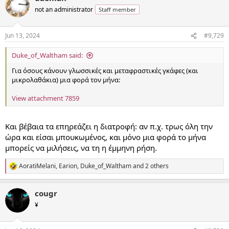
t
not an administrator
Staff member
i
o
n
Jun 13, 2024
#9,729
s
:
Duke_of_Waltham said:
Για όσους κάνουν γλωσσικές και μεταφραστικές γκάφες (και
μικρολαθάκια) μια φορά τον μήνα:
View attachment 7859
Και βέβαια τα επηρεάζει η διατροφή: αν π.χ. τρως όλη την
ώρα και είσαι μπουκωμένος, και μόνο μια φορά το μήνα
μπορείς να μιλήσεις, να τη η έμμηνη ρήση.
AoratiMelani
,
Earion
,
Duke_of_Waltham
and 2 others
R
e
a
cougr
c
t
¥
i
o
n