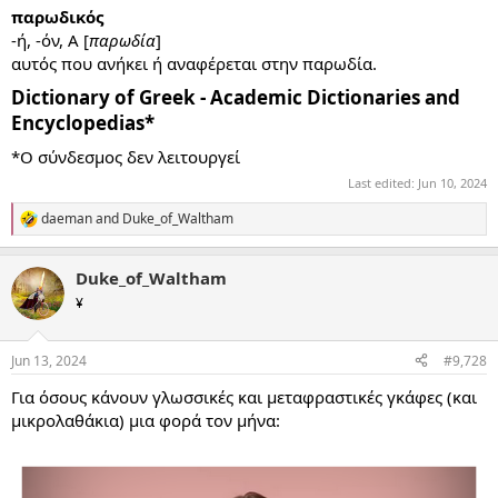
παρωδικός
-ή, -όν, Α [
παρωδία
]
αυτός που ανήκει ή αναφέρεται στην παρωδία.
Dictionary of Greek - Academic Dictionaries and
Encyclopedias*​
*Ο σύνδεσμος δεν λειτουργεί
Last edited:
Jun 10, 2024
daeman
and
Duke_of_Waltham
R
e
a
Duke_of_Waltham
c
t
¥
i
o
n
Jun 13, 2024
#9,728
s
:
Για όσους κάνουν γλωσσικές και μεταφραστικές γκάφες (και
μικρολαθάκια) μια φορά τον μήνα: