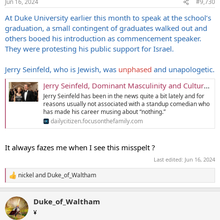
Jun 16, 2024
#9,730
s
:
At Duke University earlier this month to speak at the school’s
graduation, a small contingent of graduates walked out and
others booed his introduction as commencement speaker.
They were protesting his public support for Israel.
Jerry Seinfeld, who is Jewish, was
unphased
and unapologetic.
Jerry Seinfeld, Dominant Masculinity and Culture’s Hunger for Real Men
Jerry Seinfeld has been in the news quite a bit lately and for
reasons usually not associated with a standup comedian who
has made his career musing about “nothing.”
dailycitizen.focusonthefamily.com
It always fazes me when I see this misspelt ?
Last edited:
Jun 16, 2024
nickel
and
Duke_of_Waltham
R
e
a
Duke_of_Waltham
c
t
¥
i