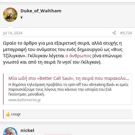
e
a
Duke_of_Waltham
c
t
¥
i
o
n
Jul 14, 2024
#9,734
s
:
Ωραίο το άρθρο για μια εξαιρετική σειρά, αλλά ατυχής η
μεταγραφή του ονόματος του ενός δημιουργού ως «Βινς
Τζίλιγκαν». Γκίλιγκαν λέγεται
ο άνθρωπος
(ένα επώνυμο
γνωστό και από τη σειρά
Το νησί του Γκίλιγκαν
).
Μία ωδή στο «Better Call Saul», τη σειρά που παρακολουθούμε ξανά και ξανά
Η δημόσια τηλεόραση προβάλει το spin-off του «Breaking Bad» κι εμείς
παρουσιάζουμε τους λόγους που κάνουν την ιστορία του Σολ
Γκούντμαν, μοναδική.
www.kathimerini.gr
cougr
R
e
a
nickel
c