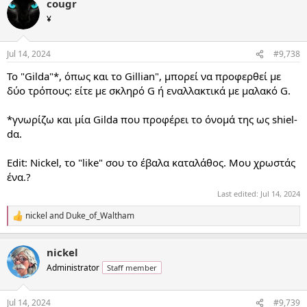
cougr
¥
Jul 14, 2024
#9,738
Το "Gilda"*, όπως και το Gillian", μπορεί να προφερθεί με
δύο τρόπους: είτε με σκληρό G ή εναλλακτικά με μαλακό G.
*γνωρίζω και μία Gilda που προφέρει το όνομά της ως shiel-
dα.
Edit: Nickel, το "like" σου το έβαλα καταλάθος. Μου χρωστάς
ένα.?
Last edited:
Jul 14, 2024
nickel
and
Duke_of_Waltham
R
e
a
nickel
c
t
Administrator
Staff member
i
o
n
Jul 14, 2024
#9,739