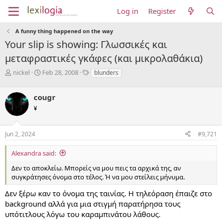
Log in
Register
A funny thing happened on the way
Your slip is showing: Γλωσσικές και
μεταφραστικές γκάφες (και μικρολαθάκια)
T
S
T
nickel
Feb 28, 2008
blunders
h
t
a
r
a
g
cougr
e
r
s
a
t
¥
d
d
s
a
Jun 2, 2024
#9,721
t
t
a
e
r
Alexandra said:
t
Δεν το αποκλείω. Μπορείς να μου πεις τα αρχικά της, αν
e
συγκράτησες όνομα στο τέλος. Ή να μου στείλεις μήνυμα.
r
Δεν ξέρω καν το όνομα της ταινίας. Η τηλεόραση έπαιζε στο
background αλλά για μια στιγμή παρατήρησα τους
υπότιτλους λόγω του καραμπινάτου λάθους.