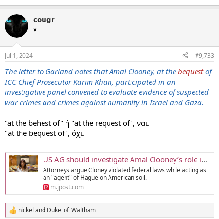
e
a
cougr
c
t
¥
i
o
n
Jul 1, 2024
#9,733
s
:
The letter to Garland notes that Amal Clooney, at the
bequest
of
ICC Chief Prosecutor Karim Khan, participated in an
investigative panel convened to evaluate evidence of suspected
war crimes and crimes against humanity in Israel and Gaza.
"at the behest of" ή "at the request of", ναι.
"at the bequest of", όχι.
US AG should investigate Amal Clooney’s role in ICC case against Israel | The Jerusalem Post
Attorneys argue Cloney violated federal laws while acting as
an "agent" of Hague on American soil.
m.jpost.com
nickel
and
Duke_of_Waltham
R