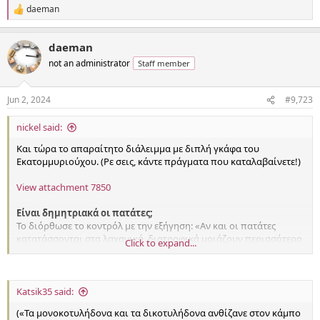
daeman
R
e
a
daeman
c
t
not an administrator
Staff member
i
o
n
Jun 2, 2024
#9,723
s
:
nickel said:
Και τώρα το απαραίτητο διάλειμμα με διπλή γκάφα του
Εκατομμυριούχου. (Ρε σεις, κάντε πράγματα που καταλαβαίνετε!)
View attachment 7850
Είναι δημητριακά οι πατάτες;
Το διόρθωσε το κοντρόλ με την εξήγηση: «Αν και οι πατάτες
κατατάσσονται στα λαχανικά, διατροφικά μοιάζουν περισσότερο
Click to expand...
με τα δημητριακά, κυρίως τα επεξεργασμένα». (Δεν θέλετε να
σχολιάσω!)
Επίσης, ο Γρηγόρης έδωσε και μια περιγραφή παρμένη από τη
Katsik35 said:
Βικιπαίδεια (στο 14:13 της
εκπομπής
133):
(«Τα μονοκοτυλήδονα και τα δικοτυλήδονα ανθίζανε στον κάμπο