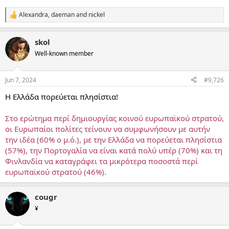
Alexandra
,
daeman
and
nickel
R
e
a
skol
c
t
Well-known member
i
o
n
Jun 7, 2024
#9,726
s
:
Η Ελλάδα πορεύεται πλησίστια!
Στο ερώτημα περί δημιουργίας κοινού ευρωπαϊκού στρατού,
οι Ευρωπαίοι πολίτες τείνουν να συμφωνήσουν με αυτήν
την ιδέα (60% ο μ.ό.), με την Ελλάδα να πορεύεται πλησίστια
(57%), την Πορτογαλία να είναι κατά πολύ υπέρ (70%) και τη
Φινλανδία να καταγράφει τα μικρότερα ποσοστά περί
ευρωπαϊκού στρατού (46%).
cougr
¥