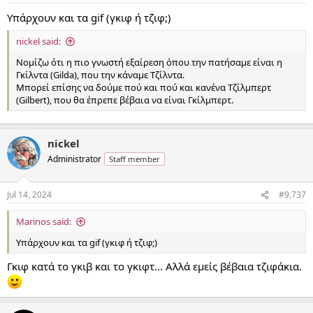
:
Υπάρχουν και τα gif (γκιφ ή τζιφ;)
nickel said:
Νομίζω ότι η πιο γνωστή εξαίρεση όπου την πατήσαμε είναι η
Γκίλντα (Gilda), που την κάναμε Τζίλντα.
Μπορεί επίσης να δούμε πού και πού και κανένα Τζίλμπερτ
(Gilbert), που θα έπρεπε βέβαια να είναι Γκίλμπερτ.
nickel
Administrator
Staff member
Jul 14, 2024
#9,737
Marinos said:
Υπάρχουν και τα gif (γκιφ ή τζιφ;)
Γκιφ κατά το γκιβ και το γκιφτ... Αλλά εμείς βέβαια τζιφάκια.