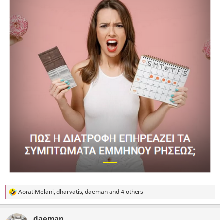
AoratiMelani
,
dharvatis
,
daeman
and 4 others
R
e
a
daeman
c