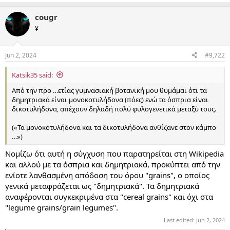
cougr
¥
Jun 2, 2024
#9,722
Katsik35 said:
Από την προ …ετίας γυμνασιακή βοτανική μου θυμάμαι ότι τα
δημητριακά είναι μονοκοτυλήδονα (πόες) ενώ τα όσπρια είναι
δικοτυλήδονα, απέχουν δηλαδή πολύ φυλογενετικά μεταξύ τους.
(«Τα μονοκοτυλήδονα και τα δικοτυλήδονα ανθίζανε στον κάμπο
…»)
Νομίζω ότι αυτή η σύγχυση που παρατηρείται στη Wikipedia
και αλλού με τα όσπρια και δημητριακά, προκύπτει από την
ενίοτε λανθασμένη απόδοση του όρου "grains", ο οποίος
γενικά μεταφράζεται ως "δημητριακά". Τα δημητριακά
αναφέρονται συγκεκριμένα στα "cereal grains" και όχι στα
"legume grains/grain legumes".
Last edited:
Jun 2, 2024