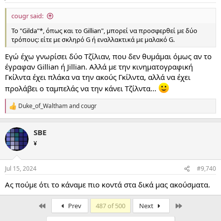
s
:
cougr said:
Το "Gilda"*, όπως και το Gillian", μπορεί να προσφερθεί με δύο
τρόπους: είτε με σκληρό G ή εναλλακτικά με μαλακό G.
Εγώ έχω γνωρίσει δύο Τζίλιαν, που δεν θυμάμαι όμως αν το
έγραφαν Gillian ή Jillian. Αλλά με την κινηματογραφική
Γκίλντα έχει πλάκα να την ακούς Γκίλντα, αλλά να έχει
προλάβει ο ταμπελάς να την κάνει Τζίλντα...
Duke_of_Waltham
and
cougr
R
e
a
SBE
c
t
¥
i
o
n
Jul 15, 2024
#9,740
s
:
Ας πούμε ότι το κάναμε πιο κοντά στα δικά μας ακούσματα.
First
Last
Prev
487 of 500
Next