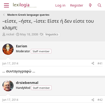
Log in
Register
Modern Greek language queries
–είστε, –ήστε, –ίστε: Είστε ή δεν είστε του
κλαμπ;
T
S
T
nickel
May 18, 2008
linguistics
h
t
a
r
a
g
Earion
e
r
s
a
t
Moderator
Staff member
d
d
s
a
Jun 17, 2014
#41
t
t
a
e
... συνταγογραφώ ...
r
t
e
drsiebenmal
r
HandyMod
Staff member
Jun 17, 2014
#42