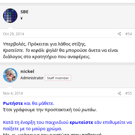
SBE
¥
Oct 29, 2014
#54
Υπερβολές. Πρόκειται για λάθος στίξης.
Κρατείστε. Το κεφάλι ψηλά!
θα μπορούσε άνετα να είναι
διάλογος στο κρατητήριο που αναφέρεις.
nickel
Administrator
Staff member
Nov 4, 2014
#55
Ρωτήστε
και θα μάθετε.
Έτσι γράφουμε την προστακτική τού
ρωτάω
.
Κατά τη έναρξη του παιχνιδιού
ερωτείστε
εάν επιθυμείτε να
παίξετε με το μαύρο χρώμα.
Με -ει- γράφουμε τον ενεστώτα στην παθητική.