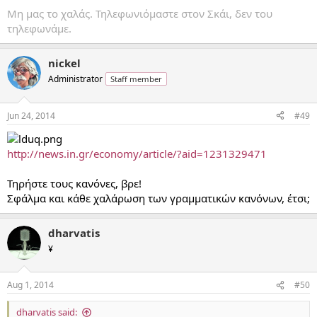
Μη μας το χαλάς. Τηλεφωνιόμαστε στον Σκάι, δεν του
τηλεφωνάμε.
nickel
Administrator
Staff member
Jun 24, 2014
#49
http://news.in.gr/economy/article/?aid=1231329471
Τηρήστε τους κανόνες, βρε!
Σφάλμα και κάθε χαλάρωση των γραμματικών κανόνων, έτσι;
dharvatis
¥
Aug 1, 2014
#50
dharvatis said: