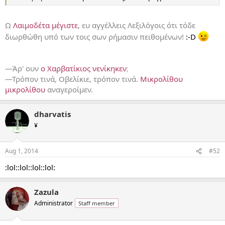
Ω
Λαιμοδέτα μέγιστε
, ευ αγγέλλεις Λεξιλόγοις ότι τόδε
διωρθώθη υπό των τοις σων ρήμασιν πειθομένων!
:-D
—Άρ' ουν
ο Χαρβατίκιος νενίκηκεν
;
—Τρόπον τινά, Οβελίκιε, τρόπον τινά.
Μικρολίθου
μικρολίθου
αναγεροίμεν.
dharvatis
¥
Aug 1, 2014
#52
:lol::lol::lol::lol:
Zazula
Administrator
Staff member