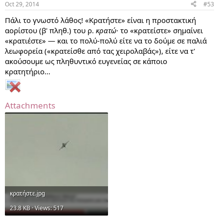
Oct 29, 2014
#53
Πάλι το γνωστό λάθος! «Κρατήστε» είναι η προστακτική
αορίστου (β' πληθ.) του ρ.
κρατώ
· το «κρατείστε» σημαίνει
«κρατιέστε» — και το πολύ-πολύ είτε να το δούμε σε παλιά
λεωφορεία («κρατείσθε από τας χειρολαβάς»), είτε να τ'
ακούσουμε ως πληθυντικό ευγενείας σε κάποιο
κρατητήριο...
Attachments
κρατήστε.jpg
23.8 KB · Views: 517