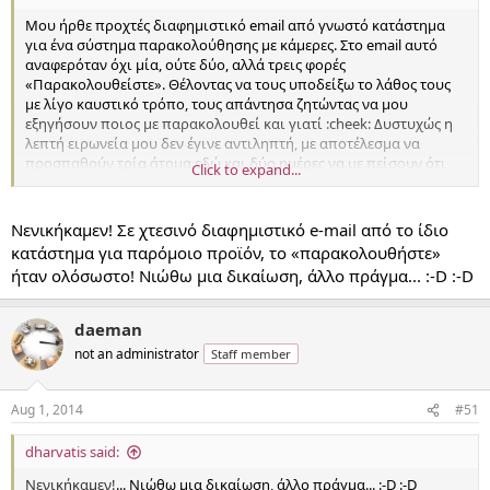
Μου ήρθε προχτές διαφημιστικό email από γνωστό κατάστημα
για ένα σύστημα παρακολούθησης με κάμερες. Στο email αυτό
αναφερόταν όχι μία, ούτε δύο, αλλά τρεις φορές
«Παρακολουθείστε». Θέλοντας να τους υποδείξω το λάθος τους
με λίγο καυστικό τρόπο, τους απάντησα ζητώντας να μου
εξηγήσουν ποιος με παρακολουθεί και γιατί :cheek: Δυστυχώς η
λεπτή ειρωνεία μου δεν έγινε αντιληπτή, με αποτέλεσμα να
προσπαθούν τρία άτομα εδώ και δύο ημέρες να με πείσουν ότι
Click to expand...
δεν με παρακολουθεί κανείς :laugh::laugh: Το αποκορύφωμα όμως
ήταν το σημερινό email, που γράφει: «Σε καμία περίπτωση δεν
«παρακολουθήστε» [sic] εσείς από κάποιον...».
Νενικήκαμεν!
Σε χτεσινό διαφημιστικό e-mail από το ίδιο
Μετά από αυτό δεν ξέρω αν πρέπει να εγκαταλείψω την
κατάστημα για παρόμοιο προϊόν, το «παρακολουθήστε»
προσπάθεια ή να το τραβήξω λίγο ακόμα... :devil::devil:
ήταν ολόσωστο! Νιώθω μια δικαίωση, άλλο πράγμα... :-D :-D
ΥΓ. Στο ίδιο email υπάρχει και ένα ωραιότατο και
ισοπεδωτικότατο
*απεστάλλει
...
daeman
not an administrator
Staff member
Aug 1, 2014
#51
dharvatis said:
Νενικήκαμεν!
... Νιώθω μια δικαίωση, άλλο πράγμα... :-D :-D