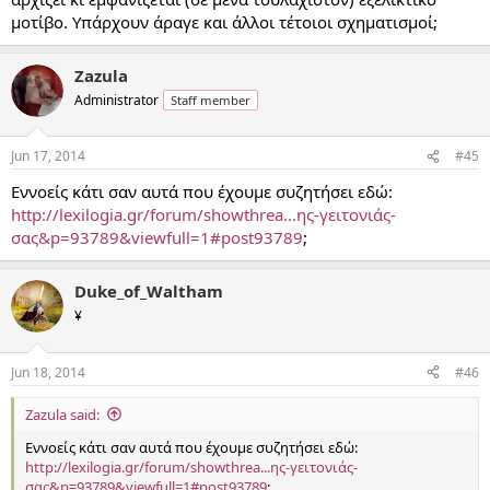
μοτίβο. Υπάρχουν άραγε και άλλοι τέτοιοι σχηματισμοί;
Zazula
Administrator
Staff member
Jun 17, 2014
#45
Εννοείς κάτι σαν αυτά που έχουμε συζητήσει εδώ:
http://lexilogia.gr/forum/showthrea...ης-γειτονιάς-
σας&p=93789&viewfull=1#post93789
;
Duke_of_Waltham
¥
Jun 18, 2014
#46
Zazula said:
Εννοείς κάτι σαν αυτά που έχουμε συζητήσει εδώ:
http://lexilogia.gr/forum/showthrea...ης-γειτονιάς-
σας&p=93789&viewfull=1#post93789
;