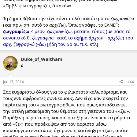
«Πρβλ. φωτογραφίζω, ὃ κακόν».
Τη ζημιά βέβαια την είχε κάνει πολύ παλιότερα το
ζωγραφίζω
(και πριν απ' αυτό το
αρχίζω
). Όπως γράφει το ΕΛΝΕΓ:
ζωγραφίζω
< μεσν.
ζωγραφ-ίζω
, μεταπλ. τύπος (με βάση το
συνοπτικό θ.
ζωγραφησ-
κατά το σχήμα
άρχισα - αρχίζω
) του
αρχ.
ζωγραφ-ώ
(-
έω
) [ήδη τον 5ο αι. π.Χ.
κτλ]
Duke_of_Waltham
¥
Jun 17, 2014
#44
Σας ευχαριστώ όλους για το φιλικότατο καλωσόρισμα και
τους ενδιαφέροντες συνδέσμους. Δεν είχα καν σκεφτεί την
περίπτωση του «φωτογραφηθώ», που όμως καταδεικνύει
την ατελή μετακόμιση του θέματος στη γειτονιά του «-ίζω».
Παράξενη περίπτωση, και απ' ό,τι ξέρω είναι και τα ρήματα
από «ξε-» που προέκυψαν απ' τον αόριστο μέσω
καινούργιου ενεστώτα, όχι μόνο η κατάληξη «-ίζω», οπότε
αρχίζει κι εμφανίζεται (σε μένα τουλάχιστον) εξελικτικό