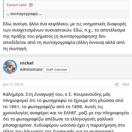
Earion said:
... συνταγογραφώ ...
Εδώ ανοίγει άλλο ένα κεφάλαιο, με τις νοηματικές διαφορές
των συσχετισμένων ουσιαστικών. Εδώ, π.χ., το αποτέλεσμα
της πράξης του ρήματος (η συνταγογράφηση) δεν
αποδίδεται από τη συνταγογραφία (άλλη έννοια) αλλά από
τη συνταγή.
nickel
Administrator
Staff member
Jun 17, 2014
#43
Καλημέρα. Στη
Συναγωγή
του, ο Σ. Κουμανούδης μάς
πληροφορεί ότι το
φωτογραφώ
το έχουμε στη γλώσσα από
το 1861, το
φωτογραφίζω
από το 1896. Αυτές τις
χρονολογίες αναφέρει και το ΕΛΝΕΓ, μαζί με την πληροφορία
ότι το
φωτογραφίζω
απέδωσε το ελληνογενές γαλλικό
photographier
. Ενδιαφέρον ωστόσο έχει η παρατήρηση στο
τέλος του λήμματος της
Συναγωγής
για το
φωτογραφώ
: