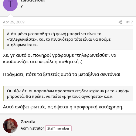
T
¥
Apr 29, 2009
#17
Διότι μόνο μεσοπαθητική φωνή μπορεί να είναι το
«τηλεφωνείστε». Και το πιθανότερο τότε είναι να πούμε
«τηλεφωνιέστε».
Χε, γι' αυτό οι πονηροί γрάφουμε "τηλεφωνείσθε", να
κουδουνίζει στο κεφάλι η παθητική :)
Πράγματι, πότε τα ξεπετάς αυτά τα μεταξένια σεντόνια!
Θυμίζω ότι οι παραπάνω προστακτικές δεν ισχύουν με το «μη(ν)»
μπροστά. Θα πρέπει να πείτε «μην τους αγνοήσετε» κ.ο.κ.
Αυτό ανάβει φωτιές, ας όψεται η προφορική κατάχρηση.
Zazula
Administrator
Staff member