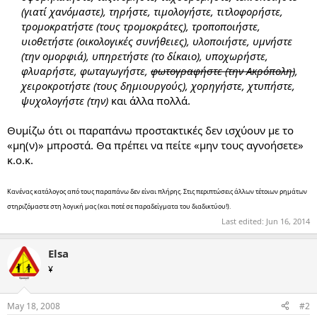
(γιατί χανόμαστε), τηρήστε, τιμολογήστε, τιτλοφορήστε,
τρομοκρατήστε (τους τρομοκράτες), τροποποιήστε,
υιοθετήστε (οικολογικές συνήθειες), υλοποιήστε, υμνήστε
(την ομορφιά), υπηρετήστε (το δίκαιο), υποχωρήστε,
φλυαρήστε, φωταγωγήστε,
φωτογραφήστε (την Ακρόπολη)
,
χειροκροτήστε (τους δημιουργούς), χορηγήστε, χτυπήστε,
ψυχολογήστε (την)
και άλλα πολλά.​
Θυμίζω ότι οι παραπάνω προστακτικές δεν ισχύουν με το
«μη(ν)» μπροστά. Θα πρέπει να πείτε «μην τους αγνοήσετε»
κ.ο.κ.
Κανένας κατάλογος από τους παραπάνω δεν είναι πλήρης. Στις περιπτώσεις άλλων τέτοιων ρημάτων
στηριζόμαστε στη λογική μας (και ποτέ σε παραδείγματα του διαδικτύου!).
Last edited:
Jun 16, 2014
Elsa
¥
May 18, 2008
#2