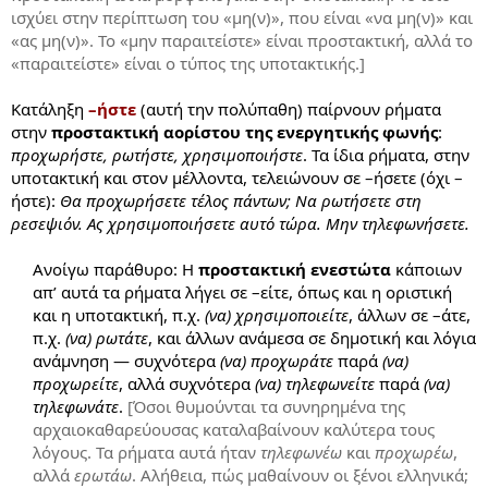
ισχύει στην περίπτωση του «μη(ν)», που είναι «να μη(ν)» και
«ας μη(ν)». Το «μην παραιτείστε» είναι προστακτική, αλλά το
«παραιτείστε» είναι ο τύπος της υποτακτικής.]
Κατάληξη
–ήστε
(αυτή την πολύπαθη) παίρνουν ρήματα
στην
προστακτική αορίστου της ενεργητικής φωνής
:
προχωρήστε, ρωτήστε, χρησιμοποιήστε
. Τα ίδια ρήματα, στην
υποτακτική και στον μέλλοντα, τελειώνουν σε –ήσετε (όχι –
ήστε):
Θα προχωρήσετε τέλος πάντων; Να ρωτήσετε στη
ρεσεψιόν. Ας χρησιμοποιήσετε αυτό τώρα. Μην τηλεφωνήσετε.
Ανοίγω παράθυρο: Η
προστακτική ενεστώτα
κάποιων
απ’ αυτά τα ρήματα λήγει σε –είτε, όπως και η οριστική
και η υποτακτική, π.χ.
(να) χρησιμοποιείτε
, άλλων σε –άτε,
π.χ.
(να) ρωτάτε
, και άλλων ανάμεσα σε δημοτική και λόγια
ανάμνηση — συχνότερα
(να) προχωράτε
παρά
(να)
προχωρείτε
, αλλά συχνότερα
(να) τηλεφωνείτε
παρά
(να)
τηλεφωνάτε
.
[Όσοι θυμούνται τα συνηρημένα της
αρχαιοκαθαρεύουσας καταλαβαίνουν καλύτερα τους
λόγους. Τα ρήματα αυτά ήταν
τηλεφωνέω
και
προχωρέω
,
αλλά
ερωτάω
. Αλήθεια, πώς μαθαίνουν οι ξένοι ελληνικά;