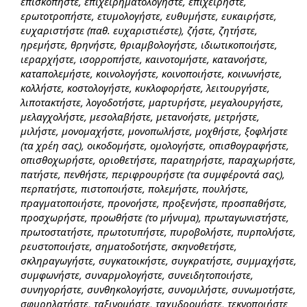
επισκοπήστε, επιχειρηματολογήστε, επιχειρήστε,
ερωτοτροπήστε, ετυμολογήστε, ευθυμήστε, ευκαιρήστε,
ευχαριστήστε (παθ. ευχαριστιέστε), ζήστε, ζητήστε,
ηρεμήστε, θρηνήστε, θριαμβολογήστε, ιδιωτικοποιήστε,
ιεραρχήστε, ισορροπήστε, καινοτομήστε, κατανοήστε,
καταπολεμήστε, κοινολογήστε, κοινοποιήστε, κοινωνήστε,
κολλήστε, κοστολογήστε, κυκλοφορήστε, λειτουργήστε,
λιποτακτήστε, λογοδοτήστε, μαρτυρήστε, μεγαλουργήστε,
μελαγχολήστε, μεσολαβήστε, μετανοήστε, μετρήστε,
μιλήστε, μονομαχήστε, μονοπωλήστε, μοχθήστε, ξοφλήστε
(τα χρέη σας), οικοδομήστε, ομολογήστε, οπισθογραφήστε,
οπισθοχωρήστε, οριοθετήστε, παρατηρήστε, παραχωρήστε,
πατήστε, πενθήστε, περιφρουρήστε (τα συμφέροντά σας),
περπατήστε, πιστοποιήστε, πολεμήστε, πουλήστε,
πραγματοποιήστε, προνοήστε, προξενήστε, προσπαθήστε,
προσχωρήστε, προωθήστε (το μήνυμα), πρωταγωνιστήστε,
πρωτοστατήστε, πρωτοτυπήστε, πυροβολήστε, πυρπολήστε,
ρευστοποιήστε, σηματοδοτήστε, σκηνοθετήστε,
σκληραγωγήστε, συγκατοικήστε, συγκρατήστε, συμμαχήστε,
συμφωνήστε, συναρμολογήστε, συνειδητοποιήστε,
συνηγορήστε, συνθηκολογήστε, συνομιλήστε, συνωμοτήστε,
σφυρηλατήστε, ταξινομήστε, ταχυδρομήστε, τεκνοποιήστε