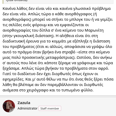
Κανένα λάθος δεν είναι νέο και κανένα γλωσσικό πρόβλημα
δεν είναι νέο. Απλώς τώρα ο κάθε ανορθόγραφος (ή
ανορθογράφος) μπορεί να στήνει το μπλογκ του ή να γεμίζει
τις σελίδες ενός φόρουμ και να εμφανίζονται οι
ανορθογραφίες του δίπλα σ' ένα κείμενο του Μαρωνίτη
(στην γκουγκλική διάσταση). Η αλήθεια είναι ότι στη
διαδικτυακή έρευνα για το κομμάτι με εξέπληξε η διάσταση
του προβλήματος (έτσι κι αλλιώς, αποφάσισα να γράψω όλο
αυτό το πράγμα όταν βρήκα ένα στραβό –είστε στο κείμενο
μιας πολύ προσεκτικής μεταφράστριας). Ωστόσο, δεν ανήκω
σ' αυτούς που λένε ότι κάποτε ξέραμε να γράφουμε και τώρα
ξεχάσαμε. Απλώς τώρα βγήκαν τα προβλήματα στον αφρό.
Γιατί το διαδίκτυο δεν έχει διορθωτές όπως έχουν οι
εφημερίδες. Και μ' αυτό θέλω να πω ότι ένας θεός ξέρει πόσα
λάθη θα βλέπαμε αν δεν παρεμβάλλονταν οι διορθωτές
ανάμεσα στο χειρόγραφο και το τυπωμένο φύλλο.
Zazula
Administrator
Staff member