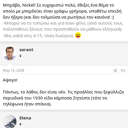
Μπράβο, Nickel! Σε ευχαριστώ πολύ, έθιξες ένα θέμα το
οποίο με μπερδεύει όταν γράφω γρήγορα, υποθέτω επειδή
δεν ήξερα (και δεν τολμούσα να ρωτήσω) τον κανόνα! :)
-Μπορώ να το τυπώσω και για έναν φίλο; (από αυτούς τους
πολύπαθους ξένους που προσπαθούν να μάθουν ελληνικά)
-Μα, καλά στις 4:15, τόση διαύγεια;
sarant
¥
May 18, 2008
#3
Αψογο!
Πάντως, το λάθος δεν είναι νέο. Τις προάλλες που ξεφύλλιζα
περιοδικά του 1930 είδα κάμποσα Ζητείστε (τότε τα
τηλέφωνα ήταν σπάνια).
Elena
¥