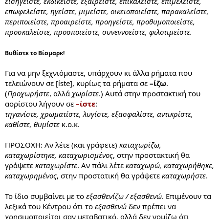
εισηγείστε, εκδικείστε, εξαιρείστε, επικαλείστε, επιμελείστε,
επωφελείστε, ηγείστε, μιμείστε, οικειοποιείστε, παρακαλείστε,
περιποιείστε, προαιρείστε, προηγείστε, προθυμοποιείστε,
προσκαλείστε, προσποιείστε, συνεννοείστε, φιλοτιμείστε.
Βυθίστε το Βίσμαρκ!
Για να μην ξεχνιόμαστε, υπάρχουν κι άλλα ρήματα που
τελειώνουν σε [íste], κυρίως τα ρήματα σε
–ίζω
.
(
Προχωρήστε
, αλλά
χωρίστε
.) Αυτά στην προστακτική του
αορίστου λήγουν σε
–ίστε
:
τηγανίστε, χρωματίστε, λυγίστε, εξασφαλίστε, αντικρίστε,
καθίστε, θυμίστε
κ.ο.κ.
ΠΡΟΣΟΧΗ: Αν λέτε (και γράφετε)
καταχωρίζω,
καταχωρίστηκε, καταχωρισμένος
, στην προστακτική θα
γράψετε
καταχωρίστε
. Αν πάλι λέτε
καταχωρώ, καταχωρήθηκε,
καταχωρημένος
, στην προστατική θα γράψετε
καταχωρήστε
.
Το ίδιο συμβαίνει με το
εξασθενίζω / εξασθενώ
. Επιμένουν τα
λεξικά του Κέντρου ότι το
εξασθενώ
δεν πρέπει να
χρησιμοποιείται σαν μεταβατικό, αλλά δεν νομίζω ότι