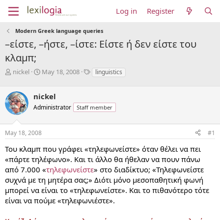
Log in
Register
Modern Greek language queries
–είστε, –ήστε, –ίστε: Είστε ή δεν είστε του
κλαμπ;
T
S
T
nickel
May 18, 2008
linguistics
h
t
a
r
a
g
nickel
e
r
s
a
t
Administrator
Staff member
d
d
s
a
May 18, 2008
#1
t
t
a
e
Του κλαμπ που γράφει «τηλεφωνείστε» όταν θέλει να πει
r
«πάρτε τηλέφωνο». Και τι άλλο θα ήθελαν να πουν πάνω
t
e
από 7.000 «
τηλεφωνείστε
» στο διαδίκτυο; «Τηλεφωνείστε
r
συχνά με τη μητέρα σας;» Διότι μόνο μεσοπαθητική φωνή
μπορεί να είναι το «τηλεφωνείστε». Και το πιθανότερο τότε
είναι να πούμε «τηλεφωνιέστε».