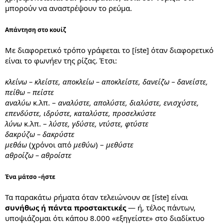
μπορούν να αναστρέψουν το ρεύμα.
Απάντηση στο κουίζ
Με διαφορετικό τρόπο γράφεται το [íste] όταν διαφορετικό
είναι το φωνήεν της ρίζας. Έτσι:
κλείνω – κλείστε, αποκλείω – αποκλείστε, δανείζω – δανείστε,
πείθω – πείστε
αναλύω
κ.λπ. –
αναλύστε, απολύστε, διαλύστε, ενισχύστε,
επενδύστε, ιδρύστε, καταλύστε, προσελκύστε
λύνω
κ.λπ. –
λύστε, γδύστε, ντύστε, φτύστε
δακρύζω – δακρύστε
μεθάω
(χρόνοι από
μεθύω
) –
μεθύστε
αθροίζω – αθροίστε
Ένα μάτσο –ήστε
Τα παρακάτω ρήματα όταν τελειώνουν σε [íste] είναι
συνήθως ή πάντα προστακτικές
— ή, τέλος πάντων,
υποψιάζομαι ότι κάπου 8.000 «εξηγείστε» στο διαδίκτυο