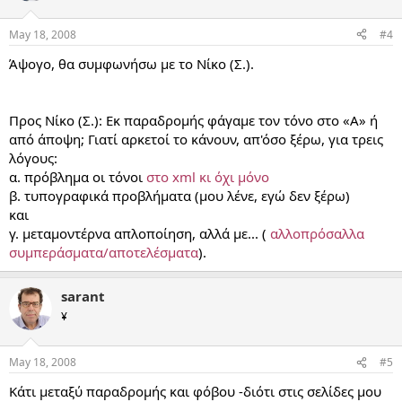
May 18, 2008
#4
Άψογο, θα συμφωνήσω με το Νίκο (Σ.).
Προς Νίκο (Σ.): Εκ παραδρομής φάγαμε τον τόνο στο «Α» ή
από άποψη; Γιατί αρκετοί το κάνουν, απ'όσο ξέρω, για τρεις
λόγους:
α. πρόβλημα οι τόνοι
στο xml κι όχι μόνο
β. τυπογραφικά προβλήματα (μου λένε, εγώ δεν ξέρω)
και
γ. μεταμοντέρνα απλοποίηση, αλλά με... (
αλλοπρόσαλλα
συμπεράσματα/αποτελέσματα
).
sarant
¥
May 18, 2008
#5
Κάτι μεταξύ παραδρομής και φόβου -διότι στις σελίδες μου