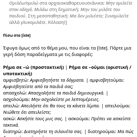
Ομιλέω/ομιλώ
στα αρχαιοκαθαρευουσιάνικα:
Μην ομιλείτε
στον οδηγό
.
Μιλάω
στη δημοτική:
Μην του μιλάτε του
παιδιού
. Στη μεσοπαθητική:
Μα δεν μιλιέστε;
Συνομιλείτε
αλλά
γλυκομιλάτε
. Κόλαση!]
Πίσω στα [íste]
Έφυγα όμως από το θέμα μου, που είναι τα [íste]. Πάρτε μια
γερή δόση παραδείγματα με τις διαφορές:
Ρήμα σε –ώ (προστακτική)
|
Ρήμα σε –ούμαι (οριστική /
υποτακτική)
αμφισβητώ:
Αμφισβητήστε τα δόγματα.
| αμφισβητούμαι:
Αμφισβητείστε από τα παιδιά σας;
απασχολώ:
Απασχολήστε τα παιδιά δημιουργικά.
|
ασχολούμαι:
Μην ασχολείστε με λεπτομέρειες.
απειλώ:
Απειλήστε ότι θα τους τα κάνετε λίμπα.
| απειλούμαι:
Νιώθετε ότι απειλείστε;
ασκώ:
Ασκήστε τους μυς σας.
| ασκούμαι:
Πρέπει να ασκείστε
τακτικά.
διατηρώ:
Διατηρήστε τη σιλουέτα σας.
| διατηρούμαι:
Μα πώς