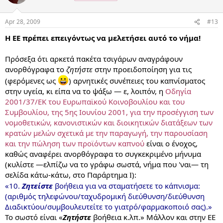
Apr 28, 2009
#13
Η ΕΕ πρέπει επειγόντως να μελετήσει αυτό το νήμα!
Πρόσεξα ότι αρκετά πακέτα τσιγάρων αναγράφουν
ανορθόγραφα το
ζητήστε
στην προειδοποίηση για τις
(φερόμενες ως
) αρνητικές συνέπειες του καπνίσματος
στην υγεία, κι είπα να το ψάξω — ε, λοιπόν, η
Οδηγία
2001/37/ΕΚ του Ευρωπαϊκού Κοινοβουλίου και του
Συμβουλίου, της 5ης Ιουνίου 2001, για την προσέγγιση των
νομοθετικών, κανονιστικών και διοικητικών διατάξεων των
κρατών μελών σχετικά με την παραγωγή, την παρουσίαση
και την πώληση των προϊόντων καπνού
είναι ο ένοχος,
καθώς αναφέρει ανορθόγραφα το συγκεκριμένο μήνυμα
(κυλίστε —ελπίζω να το γράφω σωστά, νήμα που 'ναι— τη
σελίδα κάτω-κάτω, στο Παράρτημα
):
Ι
«10.
Ζητείστε
βοήθεια για να σταματήσετε το κάπνισμα:
(αριθμός τηλεφώνου/ταχυδρομική διεύθυνση/διεύθυνση
Διαδικτύου/συμβουλευτείτε το γιατρό/φαρμακοποιό σας).»
Το σωστό είναι «
Ζητήστε
βοήθεια κ.λπ.» Μάλλον και στην ΕΕ