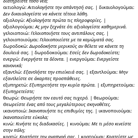
διατηρείστε τόσο νέα;
αιτιολογώ:
Αιτιολογήστε την απάντησή σας.
| δικαιολογούμαι:
Δεν δικαιολογείστε να κάνετε τέτοια λάθη.
αξιολογώ:
Αξιολογήστε πρώτα τις πληροφορίες.
|
αξιολογούμαι:
Ας μην ξεχνάτε ότι αξιολογείστε καθημερινά.
γελοιοποιώ:
Γελοιοποιήστε τους αντιπάλους σας.
|
γελοιοποιούμαι:
Γελοιοποιείστε με τα καμώματά σας.
δωροδοκώ:
Δωροδοκήστε μερικούς αν θέλετε να κάνετε τη
δουλειά σας.
| δωροδοκούμαι:
Εσείς δεν δωροδοκείστε;
ενεργώ:
Ενεργήστε τα δέοντα.
| ενεργούμαι:
Ενεργείστε
κανονικά;
εξαντλώ:
Εξαντλήστε την επιείκειά σας.
| εξαντλούμαι:
Μην
εξαντλείστε σε άκαρπες προσπάθειες.
εξυπηρετώ:
Εξυπηρετήστε την κυρία πρώτα.
| εξυπηρετούμαι:
Εξυπηρετείστε;
θεωρώ:
Θεωρήστε τον εαυτό σας τυχερό.
| θεωρούμαι:
Θεωρείστε ένας από τους μεγαλύτερους σκηνοθέτες.
ικανοποιώ:
Ικανοποιήστε τις επιθυμίες της.
| ικανοποιούμαι:
Ικανοποιείστε εύκολα;
κινώ:
Κινήστε τις διαδικασίες.
| κινούμαι:
Με τι μέσο κινείστε
στην πόλη;
κρατώ:
Κρατήστε την αναπνοή σας.
| κρατούμαι:
Κρατείστε ως