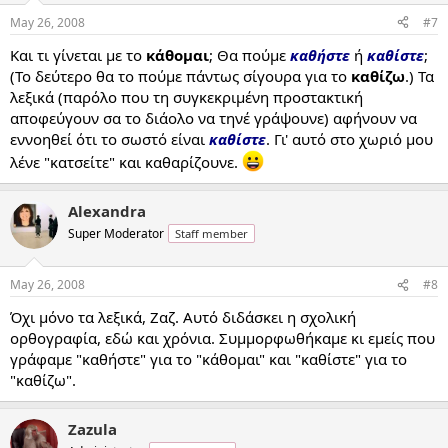
May 26, 2008
#7
Και τι γίνεται με το
κάθομαι
; Θα πούμε
καθήστε
ή
καθίστε
;
(Το δεύτερο θα το πούμε πάντως σίγουρα για το
καθίζω
.) Τα
λεξικά (παρόλο που τη συγκεκριμένη προστακτική
αποφεύγουν σα το διάολο να τηνέ γράψουνε) αφήνουν να
εννοηθεί ότι το σωστό είναι
καθίστε
. Γι' αυτό στο χωριό μου
λένε "κατσείτε" και καθαρίζουνε.
Alexandra
Super Moderator
Staff member
May 26, 2008
#8
Όχι μόνο τα λεξικά, Ζαζ. Αυτό διδάσκει η σχολική
ορθογραφία, εδώ και χρόνια. Συμμορφωθήκαμε κι εμείς που
γράφαμε "καθήστε" για το "κάθομαι" και "καθίστε" για το
"καθίζω".
Zazula