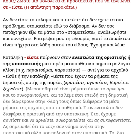
Κουίζ: Δώστε μια μονολεκτική προστακτική που να τελειώνει
σε –είστε. (Η απάντηση παρακάτω.)
Αν δεν είστε του κλαμπ και πιστεύετε ότι δεν έχετε τέτοιο
πρόβλημα, σταματείστε εδώ το διάβασμα. Αν δεν σας
πετάχτηκαν έξω τα μάτια στο «σταματείστε», αναθεωρήστε
και συνεχίστε. Επιτρέψτε μου τη φλυαρία, γιατί το διαδίκτυο
είναι πήχτρα στα λάθη αυτού του είδους. Έχουμε και λέμε:
Κατάληξη
–είστε
παίρνουν στον
ενεστώτα της οριστικής ή
της υποτακτικής
μια παρέα μεσοπαθητικά ρημάτα με λόγια
κλίση (π.χ.
παραιτούμαι, παραιτείστε
) — αντί για το αρχαϊκό
–είσθε ή την κατάληξη –ιέστε που έχουν τα ρήματα της
δημοτικής αυτής της παρέας (
κρατιέστε, αγαπιέστε, βαριέστε,
ξεχνιέστε
).
[Μεσοπαθητικά είναι ρήματα όπως το
αρνούμαι
και το
συκοφαντούμαι
, και τα λέμε έτσι επειδή στη δημοτική
δεν διαφέρουν στην κλίση τους όπως διέφεραν τα μέσα
ρήματα της αρχαίας από τα παθητικά. Στον ενεστώτα δεν
διαφέρει η οριστική από την υποτακτική. Έτσι έχουμε
αρνείστε
και
να αρνείστε
,
συκοφαντείστε
και
ας συκοφαντείστε
.
Ας σημειωθεί ότι το «ας» σαν νόημα ανήκει στην
προστακτική αλλά μορφολογικά στην υποτακτική. Το ίδιο