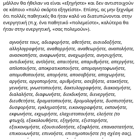
μάλλον θα ήθελαν να είναι «εξηγήστε» και δεν αντιστοιχούν
σε κάποιο «πολύ σκάρτα εξηγείστε». Επίσης, ας μην ξεχνάμε
ότι πολλές παθητικές θα ήταν καλό να διατυπώνονται στην
ενεργητική (π.χ. ένα παθητικό «πολεμείστε», καλύτερα θα
ήταν στην ενεργητική, «σας πολεμούν»).
αγνοήστε τους, αδιαφορήστε, αθετήστε, αισιοδοξήστε,
αλληλογραφήστε, αναθαρρήστε, αναθεωρήστε, αναπολήστε,
ανασκοπήστε, αναφωνήστε, αναχωρήστε, ανησυχήστε,
αντιδικήστε, αντλήστε, απαιτήστε, απαριθμήστε, απεργήστε,
απλοποιήστε, αποκρατικοποιήστε, απομαγνητοφωνήστε,
απομυθοποιήστε, απορήστε, αποσοβήστε, αποχωρήστε,
αργήστε, αργοπορήστε, αριθμήστε, ασεβήστε, ατακτήστε,
γεννήστε, γνωστοποιήστε, δακτυλογραφήστε, διακοσμήστε,
διαλαλήστε, διαφωνήστε, διεκδικήστε, διενεργήστε,
διευθετήστε, δραματοποιήστε, δρομολογήστε, δυσπιστήστε,
δυσφορήστε, εγκληματήστε, εικονογραφήστε, εκπονήστε,
εκφωνήστε, εκχωρήστε, ελαχιστοποιήστε, ελεήστε (το
φτωχό), εξακολουθήστε, εξηγήστε, εξιστορήστε,
εξοικονομήστε, εξουσιοδοτήστε, εξοφλήστε, επαναστατήστε,
επικοινωνήστε, επινοήστε, επισημοποιήστε (τη σχέση σας),