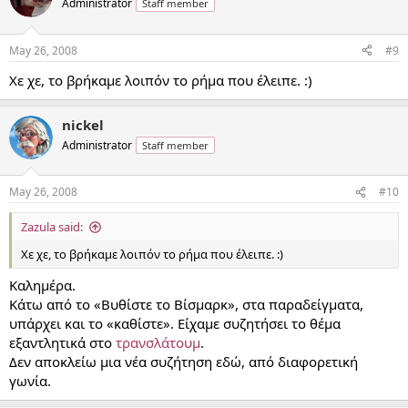
Administrator
Staff member
May 26, 2008
#9
Χε χε, το βρήκαμε λοιπόν το ρήμα που έλειπε. :)
nickel
Administrator
Staff member
May 26, 2008
#10
Zazula said:
Χε χε, το βρήκαμε λοιπόν το ρήμα που έλειπε. :)
Καλημέρα.
Κάτω από το «Βυθίστε το Βίσμαρκ», στα παραδείγματα,
υπάρχει και το «καθίστε». Είχαμε συζητήσει το θέμα
εξαντλητικά στο
τρανσλάτουμ
.
Δεν αποκλείω μια νέα συζήτηση εδώ, από διαφορετική
γωνία.