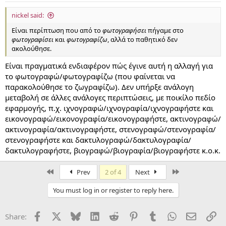
nickel said:
Είναι περίπτωση που από το
φωτογραφήσει
πήγαμε στο
φωτογραφίσει
και
φωτογραφίζω
, αλλά το παθητικό δεν
ακολούθησε.
Είναι πραγματικά ενδιαφέρον πώς έγινε αυτή η αλλαγή για
το φωτογραφώ/φωτογραφίζω (που φαίνεται να
παρακολούθησε το ζωγραφίζω). Δεν υπήρξε ανάλογη
μεταβολή σε άλλες ανάλογες περιπτώσεις, με ποικίλο πεδίο
εφαρμογής, π.χ. ιχνογραφώ/ιχνογραφία/ιχνογραφήστε και
εικονογραφώ/εικονογραφία/εικονογραφήστε, ακτινογραφώ/
ακτινογραφία/ακτινογραφήστε, στενογραφώ/στενογραφία/
στενογραφήστε και δακτυλογραφώ/δακτυλογραφία/
δακτυλογραφήστε, βιογραφώ/βιογραφία/βιογραφήστε κ.ο.κ.
First
Last
Prev
2 of 4
Next
You must log in or register to reply here.
Facebook
X
Bluesky
LinkedIn
Reddit
Pinterest
Tumblr
WhatsApp
Email
Li
Share: