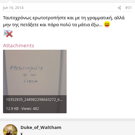
Jun 16, 2014
#31
Ταυτοχρόνως ερωτοτροπήστε και με τη γραμματική, αλλά
μην της πετάξετε και πάρα πολύ τα μάτια έξω...
Attachments
10352835_248982298643272_6134054407103452510_n.jpg
12.9 KB · Views: 482
Duke_of_Waltham
¥