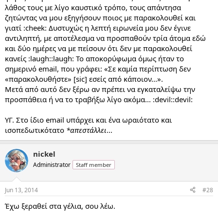
λάθος τους με λίγο καυστικό τρόπο, τους απάντησα
ζητώντας να μου εξηγήσουν ποιος με παρακολουθεί και
γιατί :cheek: Δυστυχώς η λεπτή ειρωνεία μου δεν έγινε
αντιληπτή, με αποτέλεσμα να προσπαθούν τρία άτομα εδώ
και δύο ημέρες να με πείσουν ότι δεν με παρακολουθεί
κανείς :laugh::laugh: Το αποκορύφωμα όμως ήταν το
σημερινό email, που γράφει: «Σε καμία περίπτωση δεν
«παρακολουθήστε» [sic] εσείς από κάποιον...».
Μετά από αυτό δεν ξέρω αν πρέπει να εγκαταλείψω την
προσπάθεια ή να το τραβήξω λίγο ακόμα... :devil::devil:
ΥΓ. Στο ίδιο email υπάρχει και ένα ωραιότατο και
ισοπεδωτικότατο
*απεστάλλει
...
nickel
Administrator
Staff member
Jun 13, 2014
#28
Έχω ξεραθεί στα γέλια, σου λέω.