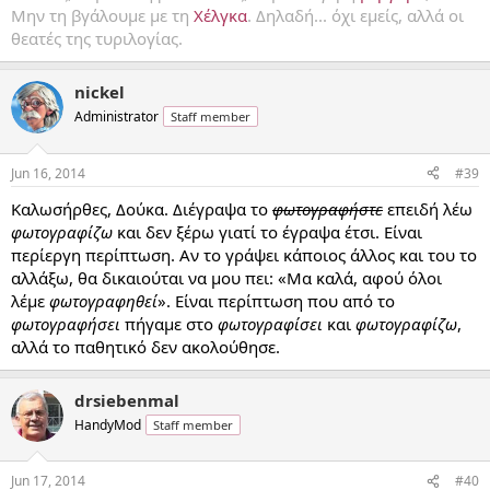
Μην τη βγάλουμε με τη
Χέλγκα
. Δηλαδή... όχι εμείς, αλλά οι
θεατές της τυριλογίας.
nickel
Administrator
Staff member
Jun 16, 2014
#39
Καλωσήρθες, Δούκα. Διέγραψα το
φωτογραφήστε
επειδή λέω
φωτογραφίζω
και δεν ξέρω γιατί το έγραψα έτσι. Είναι
περίεργη περίπτωση. Αν το γράψει κάποιος άλλος και του το
αλλάξω, θα δικαιούται να μου πει: «Μα καλά, αφού όλοι
λέμε
φωτογραφηθεί
». Είναι περίπτωση που από το
φωτογραφήσει
πήγαμε στο
φωτογραφίσει
και
φωτογραφίζω
,
αλλά το παθητικό δεν ακολούθησε.
drsiebenmal
HandyMod
Staff member
Jun 17, 2014
#40