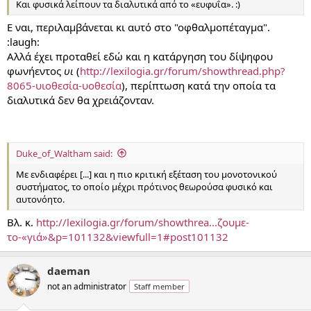
Και φυσικά λείπουν τα διαλυτικά από το «ευφυΐα». :)
Ε ναι, περιλαμβάνεται κι αυτό στο "οφθαλμοπέταγμα".
:laugh:
Αλλά έχει προταθεί εδώ και η κατάργηση του δίψηφου
φωνήεντος
υι
(
http://lexilogia.gr/forum/showthread.php?
8065-υιοθεσία-υοθεσία
), περίπτωση κατά την οποία τα
διαλυτικά δεν θα χρειάζονταν.
.
.
Duke_of_Waltham said:
Με ενδιαφέρει [...] και η πιο κριτική εξέταση του μονοτονικού
συστήματος, το οποίο μέχρι πρότινος θεωρούσα φυσικό και
αυτονόητο.
Βλ. κ.
http://lexilogia.gr/forum/showthrea...ζουμε-
το-«γιά»&p=101132&viewfull=1#post101132
daeman
not an administrator
Staff member