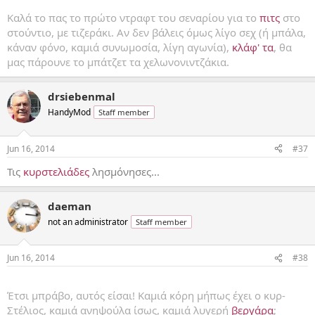
Καλά το πας το πρώτο ντραφτ του σεναρίου για το
πιτς
στο
στούντιο, με τιζεράκι. Αν δεν βάλεις όμως λίγο σεχ (ή μπάλα,
κάναν φόνο, καμιά συνωμοσία, λίγη αγωνία),
κλάφ' τα
, θα
μας πάρουνε το μπάτζετ τα χελωνονιντζάκια.
drsiebenmal
HandyMod
Staff member
Jun 16, 2014
#37
Τις
κυρστελιάδες
λησμόνησες...
daeman
not an administrator
Staff member
Jun 16, 2014
#38
...
Έτσι μπράβο, αυτός είσαι! Καμιά κόρη μήπως έχει ο κυρ-
Στέλιος, καμιά ανηψούλα ίσως, καμιά λυγερή
βεργάρα
;