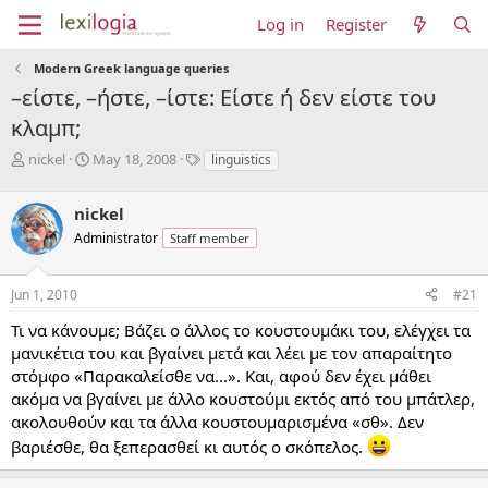
Log in
Register
Modern Greek language queries
–είστε, –ήστε, –ίστε: Είστε ή δεν είστε του
κλαμπ;
T
S
T
nickel
May 18, 2008
linguistics
h
t
a
r
a
g
nickel
e
r
s
a
t
Administrator
Staff member
d
d
s
a
Jun 1, 2010
#21
t
t
a
e
Τι να κάνουμε; Βάζει ο άλλος το κουστουμάκι του, ελέγχει τα
r
μανικέτια του και βγαίνει μετά και λέει με τον απαραίτητο
t
e
στόμφο «Παρακαλείσθε να...». Και, αφού δεν έχει μάθει
r
ακόμα να βγαίνει με άλλο κουστούμι εκτός από του μπάτλερ,
ακολουθούν και τα άλλα κουστουμαρισμένα «σθ». Δεν
βαριέσθε, θα ξεπερασθεί κι αυτός ο σκόπελος.