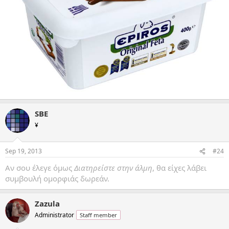
SBE
¥
Sep 19, 2013
#24
Αν σου έλεγε όμως
Διατηρείστε στην άλμη
, θα είχες λάβει
συμβουλή ομορφιάς δωρεάν.
Zazula
Administrator
Staff member