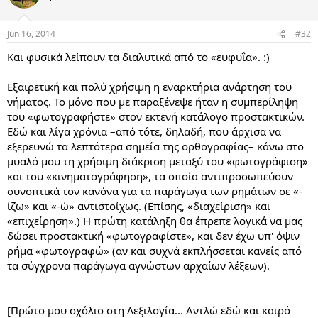
Jun 16, 2014
#32
Και φυσικά λείπουν τα διαλυτικά από το «ευφυΐα». :)
Εξαιρετική και πολύ χρήσιμη η εναρκτήρια ανάρτηση του
νήματος. Το μόνο που με παραξένεψε ήταν η συμπερίληψη
του «φωτογραφήστε» στον εκτενή κατάλογο προστακτικών.
Εδώ και λίγα χρόνια –από τότε, δηλαδή, που άρχισα να
εξερευνώ τα λεπτότερα σημεία της ορθογραφίας– κάνω στο
μυαλό μου τη χρήσιμη διάκριση μεταξύ του «φωτογράφιση»
και του «κινηματογράφηση», τα οποία αντιπροσωπεύουν
συνοπτικά τον κανόνα για τα παράγωγα των ρημάτων σε «-
ίζω» και «-ώ» αντιστοίχως. (Επίσης, «διαχείριση» και
«επιχείρηση».) Η πρώτη κατάληξη θα έπρεπε λογικά να μας
δώσει προστακτική «φωτογραφίστε», και δεν έχω υπ' όψιν
ρήμα «φωτογραφώ» (αν και συχνά εκπλήσσεται κανείς από
τα σύγχρονα παράγωγα αγνώστων αρχαίων λέξεων).
[Πρώτο μου σχόλιο στη Λεξιλογία... Αντλώ εδώ και καιρό