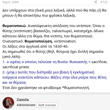
Sep 6, 2009
#125
Δεν υπάρχουν στα (δικά μου) λεξικά, αλλά πού θα πάει (ή θα
μπουν ή θα αποκτήσω πιο φρέσκα λεξικά).
θυματοποιώ
. Αναπόφευκτη απόδοση του
victimize
. Όταν ο
θύτης (victimizer) βασανίζει, ταλαιπωρεί, κατατρέχει άδικα
κάποιον άλλο (το θύμα, the victim), τον θυματοποιεί.
Ουσιαστικό:
θυματοποίηση
, victimization.
Οι λέξεις στα αγγλικά από το 1830-40.
Ας σημειωθεί ότι ο θύτης (θηλ. θύτρια) έχει διπλή σημασία
(από ΛΚΝ):
1. ο ιερέας ο οποίος τελούσε τη θυσία· θυσιαστής
= sacrificer,
sacrificial priest.
2. (μτφ.) αυτός που διέπραξε μια βίαιη ή εγκληματική
ενέργεια εναντίον κάποιου:
Βάζεις στην ίδια μοίρα τους θύτες
και τα θύματα;
Έτσι δεν χρειάστηκε να φτιάξουμε *θυματοποιητή.
Zazula
Administrator
Staff member