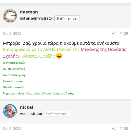
daeman
not an administrator
Staff member
Oct 2, 2009
#129
Μπράβο, Ζαζ, χρόνια τώρα τ' ακούμε αυτά τα ανήκουστα!
Και σύμφωνα με το ΛΜΠΣ (Λεξικό της
Μεγάλης της Πανάθας
Σχολής
), κλίνεται ως εξής
:
Ο επιθετικογενούς
Του επιθετικογενή
Τον επιθετικογενής
Τω επιθετικογενά
Ω! επιθετικογενέ!
Ρε μπας και είναι ο Αριστοτέλης Ων συντάκτης στο Derby;
nickel
Administrator
Staff member
Oct 2, 2009
#130