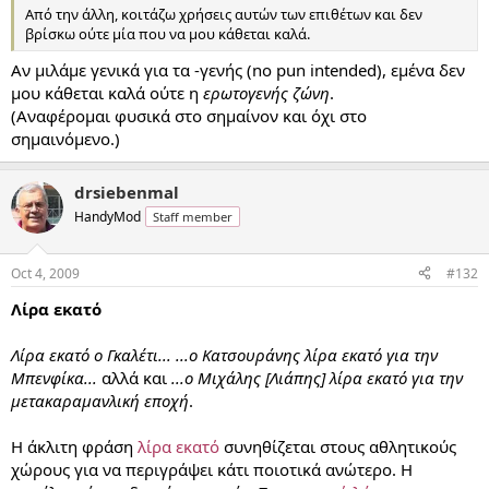
Από την άλλη, κοιτάζω χρήσεις αυτών των επιθέτων και δεν
βρίσκω ούτε μία που να μου κάθεται καλά.
Αν μιλάμε γενικά για τα -γενής (no pun intended), εμένα δεν
μου κάθεται καλά ούτε η
ερωτογενής ζώνη
.
(Αναφέρομαι φυσικά στο σημαίνον και όχι στο
σημαινόμενο.)
drsiebenmal
HandyMod
Staff member
Oct 4, 2009
#132
Λίρα εκατό
Λίρα εκατό ο Γκαλέτι...
...ο Κατσουράνης λίρα εκατό για την
Μπενφίκα...
αλλά και
...ο Μιχάλης [Λιάπης] λίρα εκατό για την
μετακαραμανλική εποχή
.
Η άκλιτη φράση
λίρα εκατό
συνηθίζεται στους αθλητικούς
χώρους για να περιγράψει κάτι ποιοτικά ανώτερο. Η