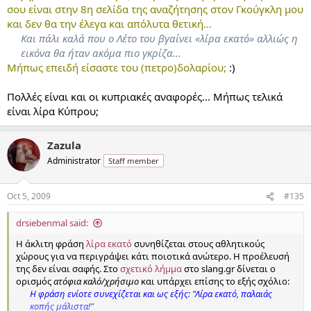
σου είναι στην 8η σελίδα της αναζήτησης στον Γκούγκλη μου
και δεν θα την έλεγα και απόλυτα θετική...
Και πάλι καλά που ο Λέτο του βγαίνει «λίρα εκατό» αλλιώς η
εικόνα θα ήταν ακόμα πιο γκρίζα...
Μήπως επειδή είσαστε του (πετρο)δολαρίου;
:)
Πολλές είναι και οι κυπριακές αναφορές... Μήπως τελικά
είναι λίρα Κύπρου;
Zazula
Administrator
Staff member
Oct 5, 2009
#135
drsiebenmal said:
Η άκλιτη φράση
λίρα εκατό
συνηθίζεται στους αθλητικούς
χώρους για να περιγράψει κάτι ποιοτικά ανώτερο. Η προέλευσή
της δεν είναι σαφής. Στο
σχετικό λήμμα
στο slang.gr δίνεται ο
ορισμός
ατόφια καλό/χρήσιμο
και υπάρχει επίσης το εξής σχόλιο:
Η φράση ενίοτε συνεχίζεται και ως εξής: "Λίρα εκατό, παλαιάς
κοπής μάλιστα!"