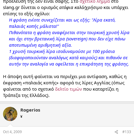
προέλευσή της δεν είναι σαφής. Στο
σχετικό λήμμα
στο
slang.gr δίνεται ο ορισμός
ατόφια καλό/χρήσιμο
και υπάρχει
επίσης το εξής σχόλιο:
Η φράση ενίοτε συνεχίζεται και ως εξής: "Λίρα εκατό,
παλαιάς κοπής μάλιστα!"
Πιθανότατα η φράση αναφέρεται στην τουρκική χρυσή λίρα
και όχι στην βρετανική λίρα (sovereign) που δεν είχε πάνω
αποτυπωμένη αριθμητική αξία.
1 χρυσή τουρκική λίρα ισοδυναμούσε με 100 γρόσια
(διαφοροποιούνταν αναλόγως κατά καιρούς) και πιθανόν σε
αυτήν την αναλογία να οφείλεται η επικράτηση της φράσης.
Η άποψη αυτή φαίνεται να περιέχει μια αντίφαση, καθώς η
έκφραση «παλαιάς κοπής» αφορά τις λίρες Αγγλίας (όπως
φαίνεται από το σχετικό
δελτίο τιμών
που καταρτίζει η
Τράπεζα της Ελλάδος).
Rogerios
¥
Oct 4, 2009
#133