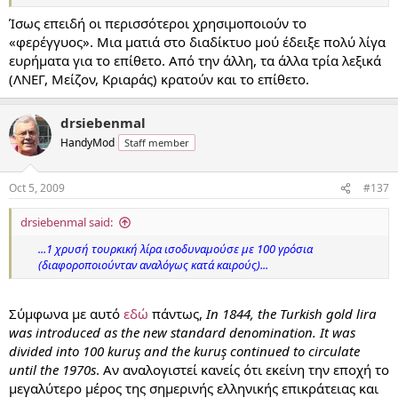
Ίσως επειδή οι περισσότεροι χρησιμοποιούν το
«φερέγγυος». Μια ματιά στο διαδίκτυο μού έδειξε πολύ λίγα
ευρήματα για το επίθετο. Από την άλλη, τα άλλα τρία λεξικά
(ΛΝΕΓ, Μείζον, Κριαράς) κρατούν και το επίθετο.
drsiebenmal
HandyMod
Staff member
Oct 5, 2009
#137
drsiebenmal said:
...1 χρυσή τουρκική λίρα ισοδυναμούσε με 100 γρόσια
(διαφοροποιούνταν αναλόγως κατά καιρούς)...
Σύμφωνα με αυτό
εδώ
πάντως,
In 1844, the Turkish gold lira
was introduced as the new standard denomination. It was
divided into 100 kuruş and the kuruş continued to circulate
until the 1970s
. Αν αναλογιστεί κανείς ότι εκείνη την εποχή το
μεγαλύτερο μέρος της σημερινής ελληνικής επικράτειας και