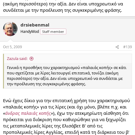
(ακόμη περισσότερο) την αξία. Δεν είναι υποχρεωτικό να
συνδέεται με την προέλευση της συγκεκριμένης φράσης.
drsiebenmal
HandyMod
Staff member
Oct 5, 2009
#139
Zazula said:
Γενικά η προσθήκη του χαρακτηρισμού «παλαιάς κοπής» σε κάτι
που σχετίζεται με λίρες λειτουργεί επιτατικά, τονίζει (ακόμη
περισσότερο) την αξία. Δεν είναι υποχρεωτικό να συνδέεται με
την προέλευση της συγκεκριμένης φράσης.
Ενώ έχεις δίκιο για την επιτατική χρήση του χαρακτηρισμού
«παλαιάς κοπής» για τις λίρες (και όχι μόνο, βλέπε π.χ. και
«
άνδρας παλαιάς κοπής
»
), έχω την ατεκμηρίωτη αίσθηση ότι
πρόκειται για διάκριση που καθιερώθηκε για να ξεχωρίζει
τις μεταπολεμικές λίρες της Ελισάβετ Β' από τις
προπολεμικές λίρες Αγγλίας, επειδή κατά τη διάρκεια του β'