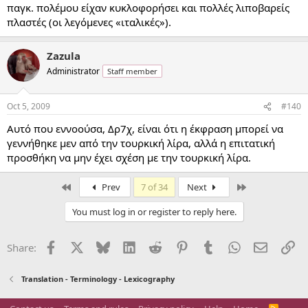
παγκ. πολέμου είχαν κυκλοφορήσει και πολλές λιποβαρείς
πλαστές (οι λεγόμενες «ιταλικές»).
Zazula
Administrator
Staff member
Oct 5, 2009
#140
Αυτό που εννοούσα, Δρ7χ, είναι ότι η έκφραση μπορεί να
γεννήθηκε μεν από την τουρκική λίρα, αλλά η επιτατική
προσθήκη να μην έχει σχέση με την τουρκική λίρα.
First
Last
Prev
7 of 34
Next
You must log in or register to reply here.
Facebook
X
Bluesky
LinkedIn
Reddit
Pinterest
Tumblr
WhatsApp
Email
Li
Share:
Translation - Terminology - Lexicography