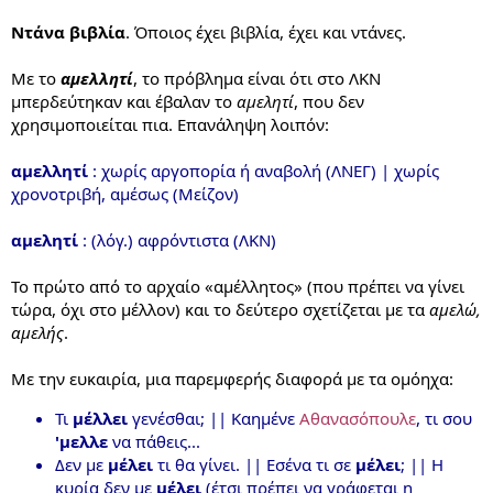
Ντάνα βιβλία
. Όποιος έχει βιβλία, έχει και ντάνες.
Με το
αμελλητί
, το πρόβλημα είναι ότι στο ΛΚΝ
μπερδεύτηκαν και έβαλαν το
αμελητί
, που δεν
χρησιμοποιείται πια. Επανάληψη λοιπόν:
αμελλητί
: χωρίς αργοπορία ή αναβολή (ΛΝΕΓ) | χωρίς
χρονοτριβή, αμέσως (Μείζον)
αμελητί
: (λόγ.) αφρόντιστα (ΛΚΝ)
Το πρώτο από το αρχαίο «αμέλλητος» (που πρέπει να γίνει
τώρα, όχι στο μέλλον) και το δεύτερο σχετίζεται με τα
αμελώ,
αμελής
.
Με την ευκαιρία, μια παρεμφερής διαφορά με τα ομόηχα:
Τι
μέλλει
γενέσθαι; || Καημένε
Αθανασόπουλε
, τι σου
'μελλε
να πάθεις...
Δεν με
μέλει
τι θα γίνει. || Εσένα τι σε
μέλει
; || Η
κυρία δεν με
μέλει
(έτσι πρέπει να γράφεται η