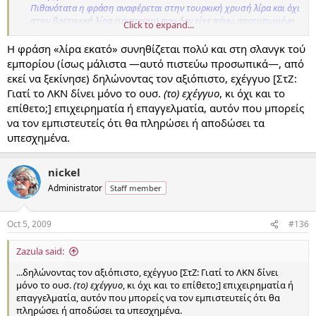
Πιθανότατα η φράση αναφέρεται στην τουρκική χρυσή λίρα και όχι
στην βρετανική λίρα (sovereign) που δεν είχε πάνω αποτυπωμένη
Click to expand...
αριθμητική αξία.
1 χρυσή τουρκική λίρα ισοδυναμούσε με 100 γρόσια
H φράση «λίρα εκατό» συνηθίζεται πολύ και στη σλανγκ τού
(διαφοροποιούνταν αναλόγως κατά καιρούς) και πιθανόν σε αυτήν
εμπορίου (ίσως μάλιστα —αυτό πιστεύω προσωπικά—, από
την αναλογία να οφείλεται η επικράτηση της φράσης.
εκεί να ξεκίνησε) δηλώνοντας τον αξιόπιστο, εχέγγυο [ΣτΖ:
Γιατί το ΛΚΝ δίνει μόνο το ουσ.
(το) εχέγγυο
, κι όχι και το
Η άποψη αυτή φαίνεται να περιέχει μια αντίφαση, καθώς η
επίθετο;] επιχειρηματία ή επαγγελματία, αυτόν που μπορείς
έκφραση «παλαιάς κοπής» αφορά τις λίρες Αγγλίας (όπως
να τον εμπιστευτείς ότι θα πληρώσει ή αποδώσει τα
φαίνεται από το σχετικό
δελτίο τιμών
που καταρτίζει η Τράπεζα
της Ελλάδος).
υπεσχημένα.
nickel
Administrator
Staff member
Oct 5, 2009
#136
Zazula said:
...δηλώνοντας τον αξιόπιστο, εχέγγυο [ΣτΖ: Γιατί το ΛΚΝ δίνει
μόνο το ουσ.
(το) εχέγγυο
, κι όχι και το επίθετο;] επιχειρηματία ή
επαγγελματία, αυτόν που μπορείς να τον εμπιστευτείς ότι θα
πληρώσει ή αποδώσει τα υπεσχημένα.