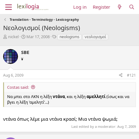
Log in
Register
Translation - Terminology - Lexicography
Νεολογισμοί (Neologisms)
T
S
T
nickel
Mar 17, 2008
neologisms
νεολογισμοί
h
t
a
r
a
g
SBE
e
r
s
a
t
¥
d
d
s
a
Aug 6, 2009
#121
t
t
a
e
r
Costas said:
t
Να μπει στο ΛΚΝ η λέξη
ντάνα
, και η λέξη
αμελλητί
(ίσως και να
e
βγει η λέξη 'αμελητί'...)
r
ντάνα όπως λέμε μια ντάνα κρασί; Μια ντάνα ψωμιά;
Last edited by a moderator:
Aug 7, 2009