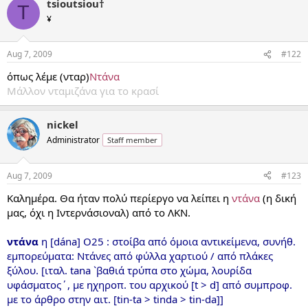
tsioutsiou†
T
¥
Aug 7, 2009
#122
όπως λέμε (νταρ)
Ντάνα
Μάλλον νταμιζάνα για το κρασί
nickel
Administrator
Staff member
Aug 7, 2009
#123
Καλημέρα. Θα ήταν πολύ περίεργο να λείπει η
ντάνα
(η δική
μας, όχι η Ιντερνάσιοναλ) από το ΛΚΝ.
ντάνα
η [dána] O25 : στοίβα από όμοια αντικείμενα, συνήθ.
εμπορεύματα: Ντάνες από φύλλα χαρτιού / από πλάκες
ξύλου. [ιταλ. tana `βαθιά τρύπα στο χώμα, λουρίδα
υφάσματος΄, με ηχηροπ. του αρχικού [t > d] από συμπροφ.
με το άρθρο στην αιτ. [tin-ta > tinda > tin-da]]