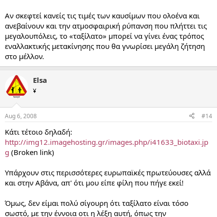
Αν σκεφτεί κανείς τις τιμές των καυσίμων που ολοένα και
ανεβαίνουν και την ατμοσφαιρική ρύπανση που πλήττει τις
μεγαλουπόλεις, το «ταξίλατο» μπορεί να γίνει ένας τρόπος
εναλλακτικής μετακίνησης που θα γνωρίσει μεγάλη ζήτηση
στο μέλλον.
Elsa
¥
Aug 6, 2008
#14
Κάτι τέτοιο δηλαδή:
http://img12.imagehosting.gr/images.php/i41633_biotaxi.jp
g
(Broken link)
Υπάρχουν στις περισσότερες ευρωπαϊκές πρωτεύουσες αλλά
και στην Αβάνα, απ' ότι μου είπε φίλη που πήγε εκεί!
Όμως, δεν είμαι πολύ σίγουρη ότι ταξίλατο είναι τόσο
σωστό, με την έννοια οτι η λέξη αυτή, όπως την