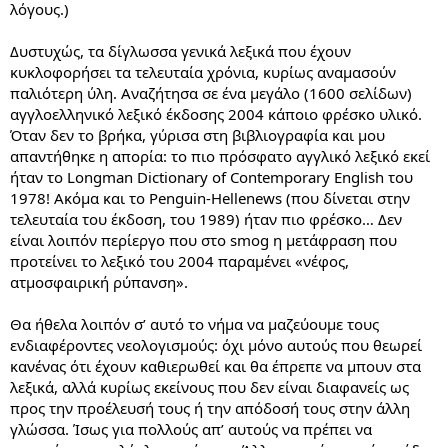
λόγους.)
Δυστυχώς, τα δίγλωσσα γενικά λεξικά που έχουν
κυκλοφορήσει τα τελευταία χρόνια, κυρίως αναμασούν
παλιότερη ύλη. Αναζήτησα σε ένα μεγάλο (1600 σελίδων)
αγγλοελληνικό λεξικό έκδοσης 2004 κάποιο φρέσκο υλικό.
Όταν δεν το βρήκα, γύρισα στη βιβλιογραφία και μου
απαντήθηκε η απορία: το πιο πρόσφατο αγγλικό λεξικό εκεί
ήταν το Longman Dictionary of Contemporary English του
1978! Ακόμα και το Penguin-Hellenews (που δίνεται στην
τελευταία του έκδοση, του 1989) ήταν πιο φρέσκο… Δεν
είναι λοιπόν περίεργο που στο smog η μετάφραση που
προτείνει το λεξικό του 2004 παραμένει «νέφος,
ατμοσφαιρική ρύπανση».
Θα ήθελα λοιπόν σ’ αυτό το νήμα να μαζεύουμε τους
ενδιαφέροντες νεολογισμούς: όχι μόνο αυτούς που θεωρεί
κανένας ότι έχουν καθιερωθεί και θα έπρεπε να μπουν στα
λεξικά, αλλά κυρίως εκείνους που δεν είναι διαφανείς ως
προς την προέλευσή τους ή την απόδοσή τους στην άλλη
γλώσσα. Ίσως για πολλούς απ’ αυτούς να πρέπει να