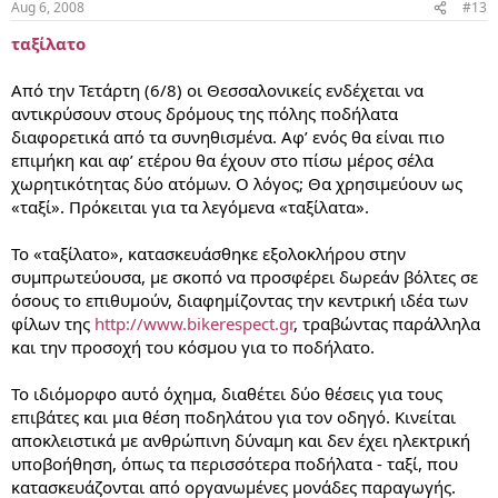
Aug 6, 2008
#13
ταξίλατο
Από την Τετάρτη (6/8) οι Θεσσαλονικείς ενδέχεται να
αντικρύσουν στους δρόμους της πόλης ποδήλατα
διαφορετικά από τα συνηθισμένα. Αφ’ ενός θα είναι πιο
επιμήκη και αφ’ ετέρου θα έχουν στο πίσω μέρος σέλα
χωρητικότητας δύο ατόμων. Ο λόγος; Θα χρησιμεύουν ως
«ταξί». Πρόκειται για τα λεγόμενα «ταξίλατα».
Το «ταξίλατο», κατασκευάσθηκε εξολοκλήρου στην
συμπρωτεύουσα, με σκοπό να προσφέρει δωρεάν βόλτες σε
όσους το επιθυμούν, διαφημίζοντας την κεντρική ιδέα των
φίλων της
http://www.bikerespect.gr
, τραβώντας παράλληλα
και την προσοχή του κόσμου για το ποδήλατο.
To ιδιόμορφο αυτό όχημα, διαθέτει δύο θέσεις για τους
επιβάτες και μια θέση ποδηλάτου για τον οδηγό. Κινείται
αποκλειστικά με ανθρώπινη δύναμη και δεν έχει ηλεκτρική
υποβοήθηση, όπως τα περισσότερα ποδήλατα - ταξί, που
κατασκευάζονται από οργανωμένες μονάδες παραγωγής.