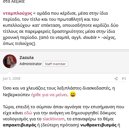
στα λεξικά:
νταμπλούχος
= ομάδα που κέρδισε, μέσα στην ίδια
περίοδο, τον τίτλο και του πρωταθλητή και του
κυπελλούχου· κατ' επέκταση, οποιοσδήποτε κερδίζει δύο
τίτλους σε παρεμφερείς δραστηριότητες μέσα στην ίδια
χρονική περίοδο. [από το
νταμπλ
, αγγλ.
double
+
–ούχος
,
όπως
τιτλούχος
].
Zazula
Administrator
Staff member
Jun 5, 2008
#3
Όσο και να χλευάζεις τους λεξιπλάστες-διασκεδαστές, η
Νεβερκούπεν
ήρθε για να μείνει
.
Τώρα, επειδή το σύμπαν άπαν αγνόησε την επισήμανση που
είχα κάνει
εδώ
για την ανάγκη να δημιουργηθεί δόκιμος
νεολογισμός για το
slacktivism
, το επαναφέρω το θέμα:
απρακτιβισμός
ή (δεύτερη πρόταση)
νωθρακτιβισμός
ή