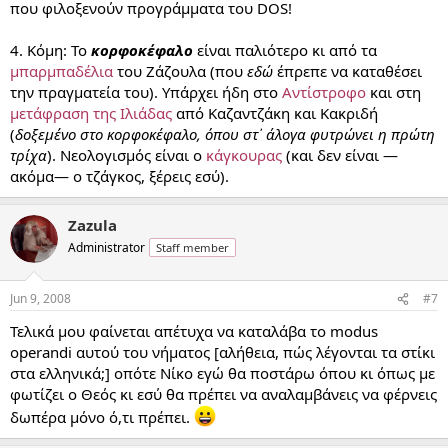
που φιλοξενούν προγράμματα του DOS!
4. Κόμη: Το
κορφοκέφαλο
είναι παλιότερο κι από τα
μπαρμπαδέλια
του Ζάζουλα (που
εδώ
έπρεπε να καταθέσει
την πραγματεία του). Υπάρχει ήδη στο
Αντίστροφο
και στη
μετάφραση της Ιλιάδας
από Καζαντζάκη και Κακριδή
(
δοξεμένο στο κορφοκέφαλο, όπου στ᾿ άλογα φυτρώνει η πρώτη
τρίχα
). Νεολογισμός είναι ο
κάγκουρας
(και δεν είναι —
ακόμα— ο τζάγκος, ξέρεις εσύ).
Zazula
Administrator
Staff member
Jun 9, 2008
#7
Τελικά μου φαίνεται απέτυχα να καταλάβα το modus
operandi αυτού του νήματος [αλήθεια, πώς λέγονται τα στίκι
στα ελληνικά;] οπότε Νίκο εγώ θα ποστάρω όπου κι όπως με
φωτίζει ο Θεός κι εσύ θα πρέπει να αναλαμβάνεις να φέρνεις
δωπέρα μόνο ό,τι πρέπει.