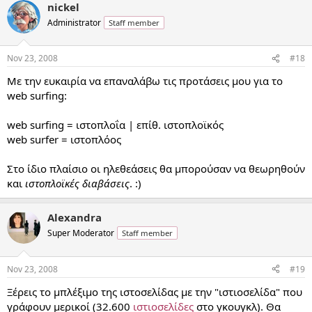
nickel
Administrator
Staff member
Nov 23, 2008
#18
Με την ευκαιρία να επαναλάβω τις προτάσεις μου για το
web surfing:
web surfing = ιστοπλοΐα | επίθ. ιστοπλοϊκός
web surfer = ιστοπλόος
Στο ίδιο πλαίσιο οι ηλεθεάσεις θα μπορούσαν να θεωρηθούν
και
ιστοπλοϊκές διαβάσεις
. :)
Alexandra
Super Moderator
Staff member
Nov 23, 2008
#19
Ξέρεις το μπλέξιμο της ιστοσελίδας με την "ιστιοσελίδα" που
γράφουν μερικοί (32.600
ιστιοσελίδες
στο γκουγκλ). Θα