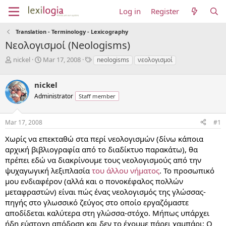
Log in
Register
Translation - Terminology - Lexicography
Νεολογισμοί (Neologisms)
T
S
T
nickel
Mar 17, 2008
neologisms
νεολογισμοί
h
t
a
r
a
g
nickel
e
r
s
a
t
Administrator
Staff member
d
d
s
a
Mar 17, 2008
#1
t
t
a
e
Χωρίς να επεκταθώ στα περί νεολογισμών (δίνω κάποια
r
αρχική βιβλιογραφία από το διαδίκτυο παρακάτω), θα
t
e
πρέπει εδώ να διακρίνουμε τους νεολογισμούς από την
r
ψυχαγωγική λεξιπλασία
του άλλου νήματος
. Το προσωπικό
μου ενδιαφέρον (αλλά και ο πονοκέφαλος πολλών
μεταφραστών) είναι πώς ένας νεολογισμός της γλώσσας-
πηγής στο γλωσσικό ζεύγος στο οποίο εργαζόμαστε
αποδίδεται καλύτερα στη γλώσσα-στόχο. Μήπως υπάρχει
ήδη εύστοχη απόδοση και δεν το έχουμε πάρει χαμπάρι; Ο