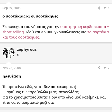
Sep 25, 2008
#16
ο σορτάκιας κι οι σορτάκηδες
Σε συνέχεια του νήματος για την
υποτιμητική κερδοσκοπία =
short selling
, ιδού και >5.000 γκουγκλεύσεις για
το σορτάκια
και τους σορτάκηδες
.
zephyrous
¥
Nov 23, 2008
#17
ηλεθέαση
Το προτείνω εδώ, γιατί δεν αστειεύομαι. :)
Ο αριθμός των προβολών μιας ιστοσελίδας.
Θα το χρησιμοποιούσατε; Πριν από λίγο μού κατέβηκε, και
είπα να το μοιραστώ μαζί σας.