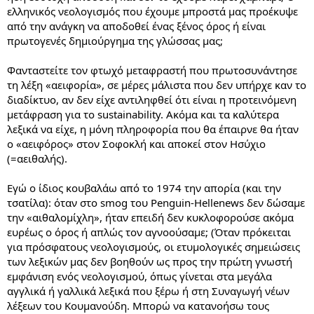
ελληνικός νεολογισμός που έχουμε μπροστά μας προέκυψε
από την ανάγκη να αποδοθεί ένας ξένος όρος ή είναι
πρωτογενές δημιούργημα της γλώσσας μας;
Φανταστείτε τον φτωχό μεταφραστή που πρωτοσυνάντησε
τη λέξη «αειφορία», σε μέρες μάλιστα που δεν υπήρχε καν το
διαδίκτυο, αν δεν είχε αντιληφθεί ότι είναι η προτεινόμενη
μετάφραση για το sustainability. Ακόμα και τα καλύτερα
λεξικά να είχε, η μόνη πληροφορία που θα έπαιρνε θα ήταν
ο «αειφόρος» στον Σοφοκλή και αποκεί στον Ησύχιο
(=αειθαλής).
Εγώ ο ίδιος κουβαλάω από το 1974 την απορία (και την
τσατίλα): όταν στο smog του Penguin-Hellenews δεν δώσαμε
την «αιθαλομίχλη», ήταν επειδή δεν κυκλοφορούσε ακόμα
ευρέως ο όρος ή απλώς τον αγνοούσαμε; (Όταν πρόκειται
για πρόσφατους νεολογισμούς, οι ετυμολογικές σημειώσεις
των λεξικών μας δεν βοηθούν ως προς την πρώτη γνωστή
εμφάνιση ενός νεολογισμού, όπως γίνεται στα μεγάλα
αγγλικά ή γαλλικά λεξικά που ξέρω ή στη Συναγωγή νέων
λέξεων του Κουμανούδη. Μπορώ να κατανοήσω τους