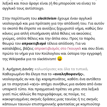
λεξικά και ποιο άραγε είναι (ή θα μπορούσε να είναι) το
αγγλικό τους αντίστοιχο.
Στην περίπτωση του
slacktivism
έχουμε έναν αγγλικό
νεολογισμό και μια πρόταση για την απόδοσή του. Για αυτόν
το σκοπό θα έπρεπε να ανοίξεις ξεχωριστό νήμα, καθώς δεν
κάνεις μια απλή επισήμανση αλλά θέλεις να ακούσεις
γνώμες, οπότε θέλεις και την άπλα σου. Προς το παρόν,
θεωρώ τον
απρακτιβισμό
τέλεια απόδοση. Για να
καταλάβεις, βάζεις
απρακτιβισμός στο Γκουγκλ
και σου δίνει
πρώτο το νήμα για τον Κούλογλου και ύστερα την εγγραφή
της Wikipedia για το slacktivism!
3. Αμήχανη Δανάη:
καλωσόρισες και όλα τα τυπικά
.
Καθιερωμένο θα έλεγα πια το «
αναληθοφανής
»,
νεολογισμός αν και όχι καραμπινάτος, καθότι ένα αντίθετο
με το στερητικό «α(ν)» απέχει συνήθως μια ανάσα από έναν
υπαρκτό τύπο. Και πραγματικά πρέπει να μπει στα λεξικά
γιατί πώς αλλιώς θα περιγράψουμε, ας πούμε, τις
κακοφτιαγμένες σκηνές δράσεις μιας ταινίας ή τις σκηνές
κάποιων ταινιών επιστημονικής φαντασίας με κομπιούτερ