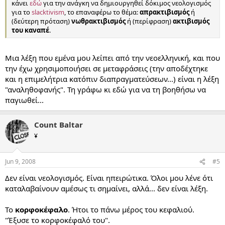
κάνει
εδώ
για την ανάγκη να δημιουργηθεί δόκιμος νεολογισμός
για το
slacktivism
, το επαναφέρω το θέμα:
απρακτιβισμός
ή
(δεύτερη πρόταση)
νωθρακτιβισμός
ή (περίφραση)
ακτιβισμός
του καναπέ
.
Μια λέξη που εμένα μου λείπει από την νεοελληνική, και που
την έχω χρησιμοποιήσει σε μεταφράσεις (την αποδέχτηκε
και η επιμελήτρια κατόπιν διαπραγματεύσεων...) είναι η λέξη
"αναληθοφανής". Τη γράφω κι εδώ για να τη βοηθήσω να
παγιωθεί...
Count Baltar
¥
Jun 9, 2008
#5
Δεν είναι νεολογισμός. Είναι ηπειρώτικα. Όλοι μου λένε ότι
καταλαβαίνουν αμέσως τι σημαίνει, αλλά... δεν είναι λέξη.
Το
κορφοκέφαλο
. Ήτοι το πάνω μέρος του κεφαλιού.
"Έξυσε το κορφοκέφαλό του".