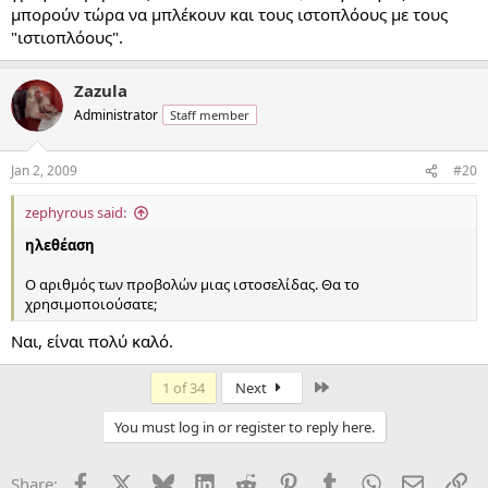
μπορούν τώρα να μπλέκουν και τους ιστοπλόους με τους
"ιστιοπλόους".
Zazula
Administrator
Staff member
Jan 2, 2009
#20
zephyrous said:
ηλεθέαση
Ο αριθμός των προβολών μιας ιστοσελίδας. Θα το
χρησιμοποιούσατε;
Ναι, είναι πολύ καλό.
Last
1 of 34
Next
You must log in or register to reply here.
Facebook
X
Bluesky
LinkedIn
Reddit
Pinterest
Tumblr
WhatsApp
Email
Li
Share: