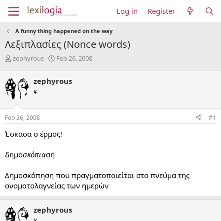
Log in
Register
A funny thing happened on the way
Λεξιπλασίες (Nonce words)
T
S
zephyrous
Feb 26, 2008
h
t
r
a
zephyrous
e
r
¥
a
t
d
d
s
a
Feb 26, 2008
#1
t
t
a
e
Έσκασα ο έρμος!
r
t
δημο
σκόπια
ση
e
r
Δημοσκόπηση που πραγματοποιείται στο πνεύμα της
ονοματολαγνείας των ημερών
zephyrous
¥