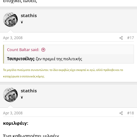
εποχικές ιώσεις
stathis
¥
Apr 3, 2008
#17
Count Baltar said:
Τσιπριτσέλης
: ζεν πρεμιέ της πολιτικής
Τα μεγάλα πνεύματα συναντώνται: το ίδιο ακριβώς είχα σκεφτεί κι εγώ, αλλά πρόλαβε και το
κατοχύρωσε ο σατανικός κόμης.
stathis
¥
Apr 3, 2008
#18
κομιλφέιγ:
Ένα καθωσπρέπει μιλφέιγ.