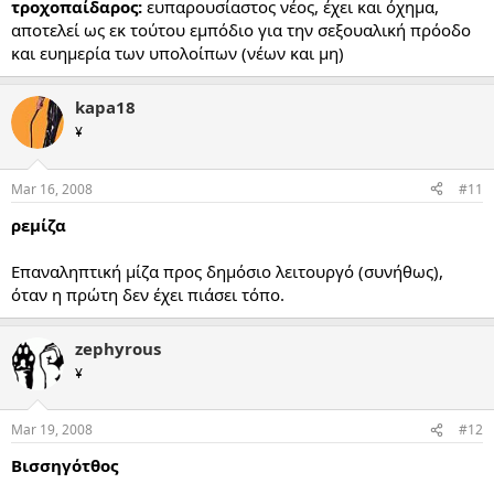
τροχοπαίδαρος:
ευπαρουσίαστος νέος, έχει και όχημα,
αποτελεί ως εκ τούτου εμπόδιο για την σεξουαλική πρόοδο
και ευημερία των υπολοίπων (νέων και μη)
kapa18
¥
Mar 16, 2008
#11
ρεμίζα
Επαναληπτική μίζα προς δημόσιο λειτουργό (συνήθως),
όταν η πρώτη δεν έχει πιάσει τόπο.
zephyrous
¥
Mar 19, 2008
#12
Βισσηγότθος