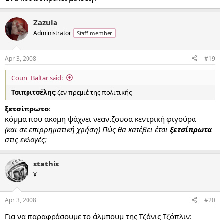
Zazula
Administrator
Staff member
Apr 3, 2008
#19
Count Baltar said:
Τσιπριτσέλης
: ζεν πρεμιέ της πολιτικής
ξετσίπρωτο
:
κόμμα που ακόμη ψάχνει νεανίζουσα κεντρική φιγούρα
(και σε επιρρηματική χρήση) Πώς θα κατέβει έτσι
ξετσίπρωτα
στις εκλογές;
stathis
¥
Apr 3, 2008
#20
Για να παραφράσουμε το άλμπουμ της Τζάνις Τζόπλιν: