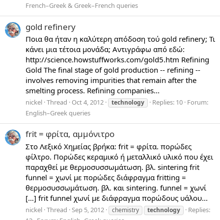
French–Greek & Greek–French queries
gold refinery
Ποια θα ήταν η καλύτερη απόδοση τού gold refinery; Τι
κάνει μια τέτοια μονάδα; Αντιγράφω από εδώ:
http://science.howstuffworks.com/gold5.htm Refining
Gold ­The final stage of gold production -- refining --
involves removing impurities that remain after the
smelting process. Refining companies...
nickel
Thread
Oct 4, 2012
Replies: 10
Forum:
technology
English–Greek queries
frit = φρίτα, αμμόνιτρο
Στο Λεξικό Χημείας βρήκα: frit = φρίτα. πορώδες
φίλτρο. Πορώδες κεραμικό ή μεταλλικό υλικό που έχει
παραχθεί με θερμοσυσσωμάτωση. βλ. sintering frit
funnel = χωνί με πορώδες διάφραγμα fritting =
θερμοσυσσωμάτωση. βλ. και sintering. funnel = χωνί
[…] frit funnel χωνί με διάφραγμα πορώδους υάλου...
nickel
Thread
Sep 5, 2012
Replies:
chemistry
technology