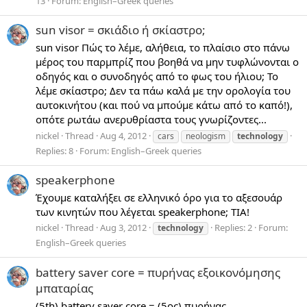
13
Forum:
English–Greek queries
sun visor = σκιάδιο ή σκίαστρο;
sun visor Πώς το λέμε, αλήθεια, το πλαίσιο στο πάνω
μέρος του παρμπρίζ που βοηθά να μην τυφλώνονται ο
οδηγός και ο συνοδηγός από το φως του ήλιου; Το
λέμε σκίαστρο; Δεν τα πάω καλά με την ορολογία του
αυτοκινήτου (και πού να μπούμε κάτω από το καπό!),
οπότε ρωτάω ανερυθρίαστα τους γνωρίζοντες...
nickel
Thread
Aug 4, 2012
cars
neologism
technology
Replies: 8
Forum:
English–Greek queries
speakerphone
Έχουμε καταλήξει σε ελληνικό όρο για το αξεσουάρ
των κινητών που λέγεται speakerphone; TIA!
nickel
Thread
Aug 3, 2012
Replies: 2
Forum:
technology
English–Greek queries
battery saver core = πυρήνας εξοικονόμησης
μπαταρίας
(5th) battery saver core = (5ος) πυρήνας