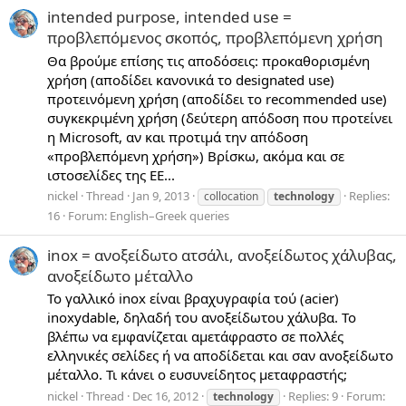
intended purpose, intended use =
προβλεπόμενος σκοπός, προβλεπόμενη χρήση
Θα βρούμε επίσης τις αποδόσεις: προκαθορισμένη
χρήση (αποδίδει κανονικά το designated use)
προτεινόμενη χρήση (αποδίδει το recommended use)
συγκεκριμένη χρήση (δεύτερη απόδοση που προτείνει
η Microsoft, αν και προτιμά την απόδοση
«προβλεπόμενη χρήση») Βρίσκω, ακόμα και σε
ιστοσελίδες της ΕΕ...
nickel
Thread
Jan 9, 2013
Replies:
collocation
technology
16
Forum:
English–Greek queries
inox = ανοξείδωτο ατσάλι, ανοξείδωτος χάλυβας,
ανοξείδωτο μέταλλο
Το γαλλικό inox είναι βραχυγραφία τού (acier)
inoxydable, δηλαδή του ανοξείδωτου χάλυβα. Το
βλέπω να εμφανίζεται αμετάφραστο σε πολλές
ελληνικές σελίδες ή να αποδίδεται και σαν ανοξείδωτο
μέταλλο. Τι κάνει ο ευσυνείδητος μεταφραστής;
nickel
Thread
Dec 16, 2012
Replies: 9
Forum:
technology