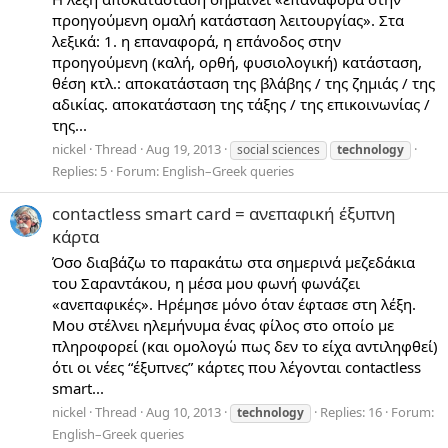
προηγούμενη ομαλή κατάσταση λειτουργίας». Στα
λεξικά: 1. η επαναφορά, η επάνοδος στην
προηγούμενη (καλή, ορθή, φυσιολογική) κατάσταση,
θέση κτλ.: αποκατάσταση της βλάβης / της ζημιάς / της
αδικίας. αποκατάσταση της τάξης / της επικοινωνίας /
της...
nickel
Thread
Aug 19, 2013
social sciences
technology
Replies: 5
Forum:
English–Greek queries
contactless smart card = ανεπαφική έξυπνη
κάρτα
Όσο διαβάζω το παρακάτω στα σημερινά μεζεδάκια
του Σαραντάκου, η μέσα μου φωνή φωνάζει
«ανεπαφικές». Ηρέμησε μόνο όταν έφτασε στη λέξη.
Μου στέλνει ηλεμήνυμα ένας φίλος στο οποίο με
πληροφορεί (και ομολογώ πως δεν το είχα αντιληφθεί)
ότι οι νέες “έξυπνες” κάρτες που λέγονται contactless
smart...
nickel
Thread
Aug 10, 2013
Replies: 16
Forum:
technology
English–Greek queries