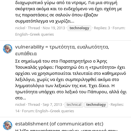
διαχωριστικό γύρω από τα ντραμς. Για μια στιγμή
σκέφτηκα ακόμα και το ενδεχόμενο να έχει σχέση με
τις παραστάσεις σε σαλούν όπου έβαζαν
συρματόπλεγμα να χωρίζει...
nickel
Thread
Nov 19, 2013
Replies: 3
Forum:
technology
English–Greek queries
vulnerability = τρωτότητα, ευαλωτότητα,
ευπάθεια
Σε σημείωμά του στο Παρατηρητήριο ο Άρης
Τσουκαλάς γράφει: Παρατηρώ ότι η «τρωτότητα» έχει
αρχίσει να χρησιμοποιείται τελευταία στο καθημερινό
λεξιλόγιο, χωρίς να έχει συμπεριληφθεί ακόμα στο
λημματολόγιο των λεξικών της κνε. Έχει δίκιο. Η
τρωτότητα υπάρχει στο λεξικό του Πάπυρου, αλλά όχι
στο...
nickel
Thread
Sep 7, 2013
Replies:
technical
technology
14
Forum:
English–Greek queries
establishment (of communication etc)
Η λέξη αποκατάσταση σημαίνει «επαναφορά στην