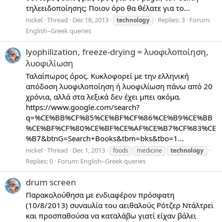
τηλεειδοποίησης; Ποιον όρο θα θέλατε για το...
nickel
Thread
Dec 18, 2013
Replies: 3
Forum:
technology
English–Greek queries
lyophilization, freeze-drying = λυοφιλοποίηση,
λυοφιλίωση
Ταλαίπωρος όρος. Κυκλοφορεί με την ελληνική
απόδοση λυοφιλοποίηση ή λυοφιλίωση πάνω από 20
χρόνια, αλλά στα λεξικά δεν έχει μπει ακόμα.
https://www.google.com/search?
q=%CE%BB%CF%85%CE%BF%CF%86%CE%B9%CE%BB
%CE%BF%CF%80%CE%BF%CE%AF%CE%B7%CF%83%CE
%B7&btnG=Search+Books&tbm=bks&tbo=1...
nickel
Thread
Dec 1, 2013
foods
medicine
technology
Replies: 0
Forum:
English–Greek queries
drum screen
Παρακολούθησα με ενδιαφέρον πρόσφατη
(10/8/2013) συναυλία του αειθαλούς Ρότζερ Ντάλτρεϊ
και προσπαθούσα να καταλάβω γιατί είχαν βάλει