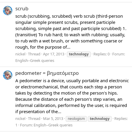
scrub
scrub (scrubbing, scrubbed) verb scrub (third-person
singular simple present scrubs, present participle
scrubbing, simple past and past participle scrubbed) 1.
(transitive) To rub hard; to wash with rubbing; usually,
to rub with a wet brush, or with something coarse or
rough, for the purpose of...
nickel
Thread
Apr 17, 2013
Replies: 0
Forum:
technology
English–Greek queries
pedometer = βηματόμετρο
A pedometer is a device, usually portable and electronic
or electromechanical, that counts each step a person
takes by detecting the motion of the person's hips.
Because the distance of each person's step varies, an
informal calibration, performed by the user, is required
if presentation of the...
nickel
Thread
Mar 5, 2013
Replies:
neologism
technology
1
Forum:
English–Greek queries