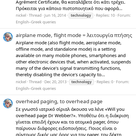
Agrément Certificate, θα καταλάβετε ότι κάτι τρέχει.
Πρόκειται για κάποιο πιστοποιητικό που αφορά...
nickel
Thread
Jun 16, 2014
Replies: 10
Forum:
technology
English–Greek queries
airplane mode, flight mode = λειτουργία πτήσης
Airplane mode (also flight mode, aeroplane mode,
offline mode, and standalone mode) is a setting
available on many mobile phones, smartphones and
other electronic devices that, when activated, suspends
many of the device's signal transmitting functions,
thereby disabling the device's capacity to...
nickel
Thread
Dec 20, 2013
Replies: 0
Forum:
technology
English–Greek queries
overhead paging, to overhead page
Σε γνωστό ιατρικό σίριαλ άκουσα να λένε «Will you
overhead page Dr Webber?». Υποθέτω ότι η διάκριση
γίνεται επειδή έχουν και τα ατομικά pager, όπου
παίρνουν διάφορες ειδοποιήσεις. Ποιος είναι ο
σύντομος δικός μας όρος για τον pager, τον δέκτη