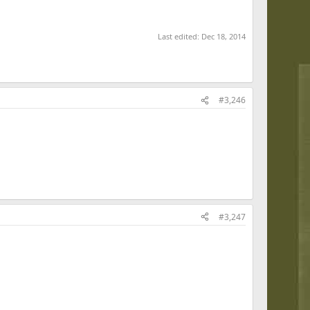
Last edited:
Dec 18, 2014
#3,246
#3,247