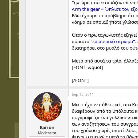
Την ώρα που ετοιμάζονται να 
Arm the gear = Όπλισε τον εξ
Εδώ έχουμε το πρόβλημα ότι ο 
νόημα σε οποιαδήποτε γλώσσ
Όταν ο πρωταγωνιστής εξηγεί 
αόριστο
"εσωτερικό στρώμα"
.
διατηρήσει στο μυαλό του ούτ
Μετά από αυτά τα τρία, άλλαξα
[FONT=&quot]
[/FONT]
Sep 15, 2011
Μα τι έχουν πάθει εκεί, στο 
διαφέρουν από τα υπόλοιπα κα
συγγραφείς» ένα γαλλικό ντοκ
των αναζητήσεων του συγγραφ
Earion
του χρόνου χωρίς υποτίτλους 
Moderator
ψυχρώ (ευτυχώς μετά το θάνατο