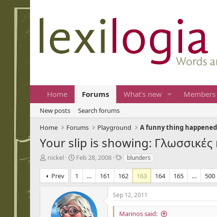
Home
Forums
What's new
Members
New posts
Search forums
Home
Forums
Playground
A funny thing happened
Your slip is showing: Γλωσσικέ
T
S
T
nickel
Feb 28, 2008
blunders
h
t
a
r
a
g
Prev
1
…
161
162
163
164
165
…
500
e
r
s
a
t
Sep 12, 2011
d
d
s
a
Marinos said: