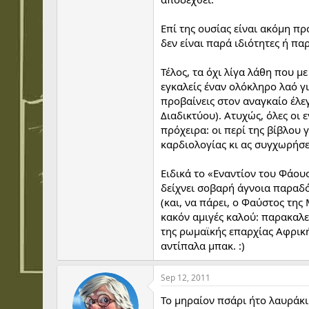
Να βρω εγώ τη δικαιολογία για λο
να το αποδώσουμε στην ανεξέλεγ
Επί της ουσίας είναι ακόμη π
δεν είναι παρά ιδιότητες ή π
:angry:
Τέλος, τα όχι λίγα λάθη που μ
εγκαλείς έναν ολόκληρο λαό γι
προβαίνεις στον αναγκαίο έλε
Διαδικτύου). Ατυχώς, όλες οι
πρόχειρα: οι περί της βίβλου 
καρδιολογίας κι ας συγχωρήσει
Ειδικά το «Εναντίον του Φάουσ
δείχνει σοβαρή άγνοια παραδ
(και, να πάρει, ο Φαύστος της
κακόν αμιγές καλού: παρακαλε
της ρωμαϊκής επαρχίας Αφρική
αντίπαλα μπακ. :)
Sep 12, 2011
Το μηραίον πσάρι ήτο λαυράκι