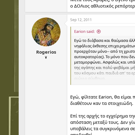
ο ΔΟΛιος αθλιοτικός ρεπόρτερ
Sep 12, 2011
Earion said:
Εγώ το διάβασα και θαύμασα άλλη
νηφάλιας έκθεσης επιχειρημάτων.
προερχόταν μόνο-- από τη χριστι
Rogerios
αυτοκρατορίας). Το μόνο που δεν
¥
μεταμορφώνει. Ασφαλώς και υπάρ
της αγάπης και πολύ φοβάμαι μήπ
του κόσμου κάτι παιδιά απ' τα ε
αιώνιο σύνθημα.
Και τώρα, αφού τα είπα και ξέσ
Εγώ, φίλτατε Earion, θα είμα
Το «Συμβούλιο του Βατικανού ΙΙ (
διαθέτουν καν τα στοιχειώδη.
Τρέντο, τον καιρό της Αντιμεταρ
Επί της αρχής το εγχείρημα τη
Αλλά το χειρότερο είναι να τσαλ
απόσταση μεταξύ τους. Δεν γίν
έγραψε ο άγιος διατριβή «Εναντ
του Μάνη» παρά «του Μανιχαίου»
υποβάλεις τα συγκρινόμενα σε
αποδεχθεί.