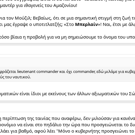
μαντέρ για ιθαγενείς του Αμαζονίου!
ια τον Μούζιλ; Βεβαίως, ότι σε μια σημαντική στιγμή στη ζωή τ
τι μας έγραψε ο υποτιτλατζής; «Στο
Μπερλαίν
»! Ναι, έτσι με ά
τόσο βίαια η προβολή για να μη σημειώσουμε το όνομα του υπ
φράζεται lieutenant commander και όχι commander, εδώ μιλάμε για κυβε
ύς του ναυτικού.
ματικών είναι ίδιοι με εκείνους των άλλων αξιωματικών του Σώ
η περίπτωση της ταινίας που αναφέρω, δεν μιλούσαν για κανένα
ρονόμιο να είναι στο πηδάλιο την ώρα που προσγειώνεται το δ
ιλάει για βαθμό, αφού λέει "Μόνο ο κυβερνήτης προσγειώνει το