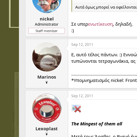
t
t
a
e
Αυτά όμως μπορεί να οφείλονται 
r
t
nickel
e
Σε υπερ
ενωτίκευση
, δηλαδή.
Administrator
r
:)
Staff member
Sep 12, 2011
Ε, αυτό τέλος πάντων. :) Εννο
τυπώνονται τετραγωνάκια, ας
.....................................................
Marinos
*Υπομνηματισμός nickel: Front
¥
Sep 12, 2011
The Mingest of them all
Lexoplast
¥
Μετά τους Άραβες, ο Βγενό έμα