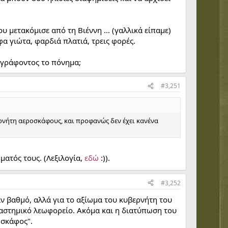
ου μετακόμισε από τη Βιέννη … (γαλλικά είπαμε)
λφα γιώτα, φαρδιά πλατιά, τρεις φορές.
ογράφοντος το πόνημα;
#3,251
ρνήτη αεροσκάφους, και προφανώς δεν έχει κανένα
ματός τους. (Λεξιλογία,
εδώ
:)).
#3,252
ν βαθμό, αλλά για το αξίωμα του κυβερνήτη του
ιαστημικό λεωφορείο. Ακόμα και η διατύπωση του
 σκάφος".