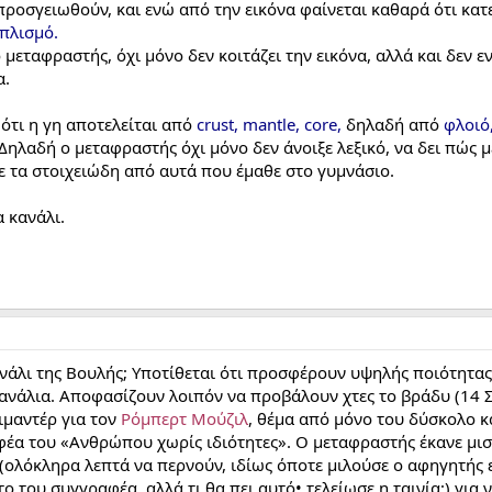
προσγειωθούν, και ενώ από την εικόνα φαίνεται καθαρά ότι κατε
οπλισμό.
μεταφραστής, όχι μόνο δεν κοιτάζει την εικόνα, αλλά και δεν 
α.
ότι η γη αποτελείται από
crust, mantle, core,
δηλαδή από
φλοιό
 Δηλαδή ο μεταφραστής όχι μόνο δεν άνοιξε λεξικό, να δει πώς 
ε τα στοιχειώδη από αυτά που έμαθε στο γυμνάσιο.
 κανάλι.
Κανάλι της Βουλής; Υποτίθεται ότι προσφέρουν υψηλής ποιότητας
νάλια. Αποφασίζουν λοιπόν να προβάλουν χτες το βράδυ (14 Σε
ιμαντέρ για τον
Ρόμπερτ Μούζιλ
, θέμα από μόνο του δύσκολο κ
έα του «Ανθρώπου χωρίς ιδιότητες». Ο μεταφραστής έκανε μισή
(ολόκληρα λεπτά να περνούν, ιδίως όποτε μιλούσε ο αφηγητής ε
 του συγγραφέα, αλλά τι θα πει αυτό• τελείωσε η ταινία;) για ν