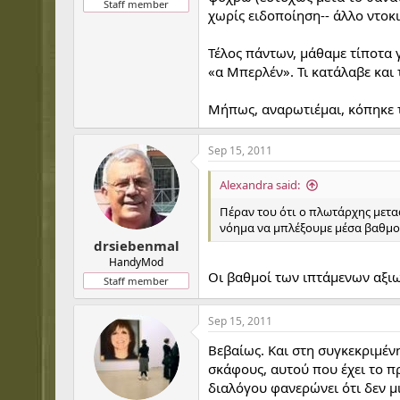
Staff member
χωρίς ειδοποίηση-- άλλο ντοκι
Τέλος πάντων, μάθαμε τίποτα γ
«α Μπερλέν». Τι κατάλαβε και 
Μήπως, αναρωτιέμαι, κόπηκε 
Sep 15, 2011
Alexandra said:
Πέραν του ότι ο πλωτάρχης μετα
νόημα να μπλέξουμε μέσα βαθμο
drsiebenmal
HandyMod
Οι βαθμοί των ιπτάμενων αξιω
Staff member
Sep 15, 2011
Βεβαίως. Και στη συγκεκριμέν
σκάφους, αυτού που έχει το π
διαλόγου φανερώνει ότι δεν μ