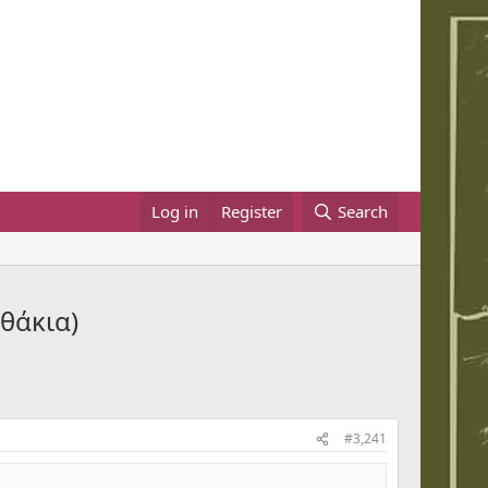
Log in
Register
Search
αθάκια)
#3,241