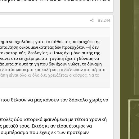
#3,244
όημα να σχολιάσω, γιατί το πάθος της υπερισχύει της
η απαίτηση οικουμενικότητας δεν προερχόταν --ή δεν
οκρατορικής ιδεολογίας, κι ίσως όχι μόνο αυτής της
ναντι στο επιχείρημα ότι η αγάπη έχει τη δύναμη να
σματα σ' αυτή τη γη που δεν έχουν νιώσει τη δύναμη
το διατύπωσαν μια και καλή και το διέδωσαν στα πέρατα
πη είναι όλο κι όλο ό,τι χρειάζεται ο κόσμος. Νά το
α που ξεκινούν τα σχολεία):
ί που θέλουν να μας κάνουν τον δάσκαλο χωρίς να
ού
(ή
Β΄ Βατικάνεια Σύνοδος
). Και –«το Συμβούλιο του
α ελληνικά Σύνοδο του Τριδέντου.
αστολές δύο ιστορικά φαινόμενα με τέτοια χρονική
Αυγουστίνο να συνομιλεί με τον
Φάουστ
!!! Όχι δεν
μεταξύ τους. Εκτός κι αν είσαι έτοιμος να
 (που θα ήταν καλύτερο να τους αποκαλούμε «μαθητές
α συμπέρασμα που έχεις εκ των προτέρων