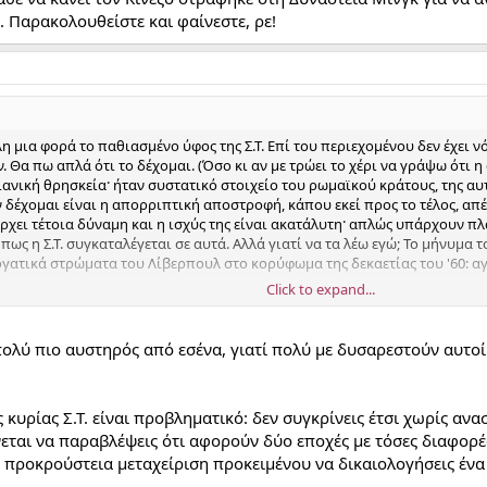
. Παρακολουθείστε και φαίνεστε, ρε!
 μια φορά το παθιασμένο ύφος της Σ.Τ. Επί του περιεχομένου δεν έχει ν
 Θα πω απλά ότι το δέχομαι. (Όσο κι αν με τρώει το χέρι να γράψω ότι 
ανική θρησκεία· ήταν συστατικό στοιχείο του ρωμαϊκού κράτους, της αυτ
 δέχομαι είναι η απορριπτική αποστροφή, κάπου εκεί προς το τέλος, απέ
χει τέτοια δύναμη και η ισχύς της είναι ακατάλυτη· απλώς υπάρχουν πλά
ως η Σ.Τ. συγκαταλέγεται σε αυτά. Αλλά γιατί να τα λέω εγώ; Το μήνυμα 
ργατικά στρώματα του Λίβερπουλ στο κορύφωμα της δεκαετίας του '60: αγά
Click to expand...
κασα, αφήστε με σας παρακαλώ να κάνω και το δάσκαλο (σήμερα πρώτη μέρ
ι πολύ πιο αυστηρός από εσένα, γιατί πολύ με δυσαρεστούν αυτο
1962-1965)» δεν είναι συμβούλιο, είναι η
Δεύτερη Σύνοδος
του Βατικαν
ρύθμισης», είναι κι αυτή εκκλησιαστική σύνοδος, που την αποκαλούμε στ
ς κυρίας Σ.Τ. είναι προβληματικό: δεν συγκρίνεις έτσι χωρίς αν
αβουτάει κανείς ανέτοιμος στα πατερικά κείμενα και να βγάζει τον άγιο 
εται να παραβλέψεις ότι αφορούν δύο εποχές με τόσες διαφορές 
ίον του Φάουστ», διάλογο με τον
Φαύστο
έκανε, επίσκοπο των Μανιχαίων
, αλλά δεν θα κολλήσουμε εκεί).
 προκρούστεια μεταχείριση προκειμένου να δικαιολογήσεις έν