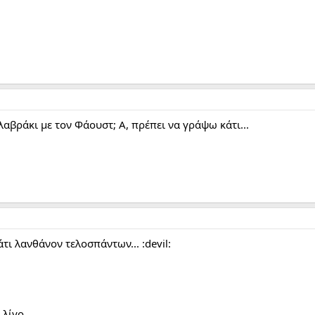
λαβράκι με τον Φάουστ; Α, πρέπει να γράψω κάτι...
άτι λανθάνον τελοσπάντων... :devil:
 λίγο...