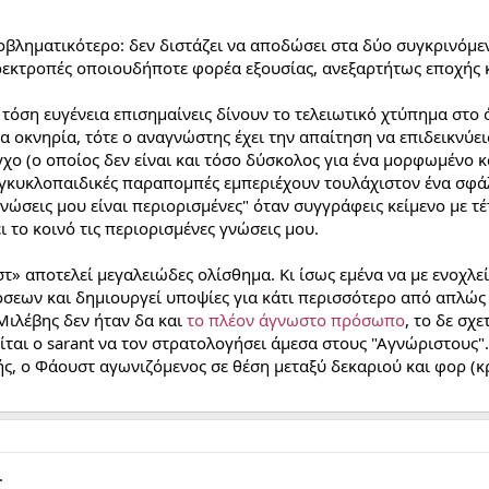
γαριασμό της Σ.Τ.; Εντάξει, μπορεί και αυτό το ολίσθημα (όπως και ένα δεύ
κτη βασιλεία του διορθωτή του Γουώρντ.
ροβληματικότερο: δεν διστάζει να αποδώσει στα δύο συγκρινόμε
αρεκτροπές οποιουδήποτε φορέα εξουσίας, ανεξαρτήτως εποχής κ
ε τόση ευγένεια επισημαίνεις δίνουν το τελειωτικό χτύπημα στ
α οκνηρία, τότε ο αναγνώστης έχει την απαίτηση να επιδεικνύε
γχο (ο οποίος δεν είναι και τόσο δύσκολος για ένα μορφωμένο 
 εγκυκλοπαιδικές παραπομπές εμπεριέχουν τουλάχιστον ένα σφάλ
γνώσεις μου είναι περιορισμένες" όταν συγγράφεις κείμενο με τ
 το κοινό τις περιορισμένες γνώσεις μου.
τ» αποτελεί μεγαλειώδες ολίσθημα. Κι ίσως εμένα να με ενοχλεί 
όσεων και δημιουργεί υποψίες για κάτι περισσότερο από απλώς
 Μιλέβης δεν ήταν δα και
το πλέον άγνωστο πρόσωπο
, το δε σχ
ίται ο sarant να τον στρατολογήσει άμεσα στους "Αγνώριστους
ς, ο Φάουστ αγωνιζόμενος σε θέση μεταξύ δεκαριού και φορ (κρ
.