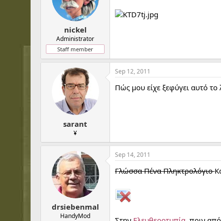
nickel
Administrator
Staff member
Sep 12, 2011
Πώς μου είχε ξεφύγει αυτό το 
sarant
¥
Sep 14, 2011
Γλώσσα Πένα Πληκτρολόγιο
Κ
drsiebenmal
HandyMod
Στην
Ελευθεροτυπία
, πριν από