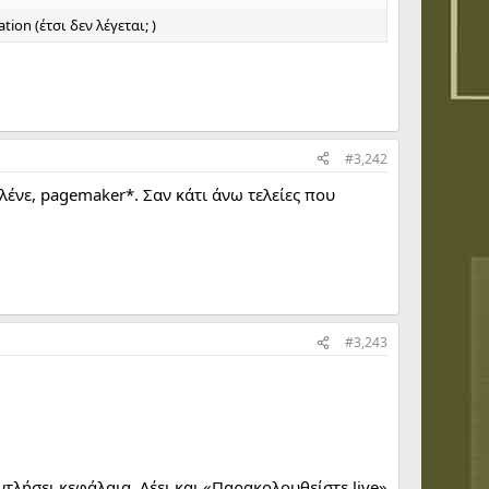
on (έτσι δεν λέγεται; )
#3,242
 λένε, pagemaker*. Σαν κάτι άνω τελείες που
#3,243
ντλήσει κεφάλαια. Λέει και «Παρακολουθείστε live»