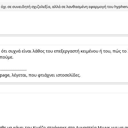
όχι σε συνειδητή σχιζολεξία, αλλά σε λανθασμένη εφαρμογή του hyphenati
ώ ότι συχνά είναι λάθος του επεξεργαστή κειμένου ή του, πώς το
 πούμε.
........................
page, λέγεται, που φτιάχνει ιστοσελίδες.
θε να κάνει τον Κινέζο στράφηκε στη Δυναστεία Μινγκ για να α