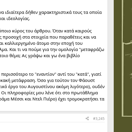
τερο, στο τέλος, για τον «Σλάβο» --αντί Σλάβοϊ-- Ζίζεκ)
να ιδιαίτερα δήθεν χαρακτηριστικά τους τα οποία
αι ιδεολογίας.
ο όποιο κύρος του άρθρου. Όταν κατά καιρούς
ις προσοχή στα στοιχεία που παραθέτεις και να
και καλλιεργημένο άτομο στην εποχή του
μα. Και τι να πούμε για την ομολογία "μεταφράζω
έτοιο θέμα; Ας γράψω και γω ένα βιβλίο
περισσότερο το "εναντίον" αντί του "κατά", γιατί
 κακή μετάφραση. Όσο για τούτον τον Φάουστ
ετικό έργο του Αυγουστίνου ακόμη λιγότερο), ουδέν
". Οι πληροφορίες μου λένε ότι στο πρωτάθλημα
άμα Μέσσι και Ντελ Πιέρο) έχει τρομοκρατήσει τα
#3,245