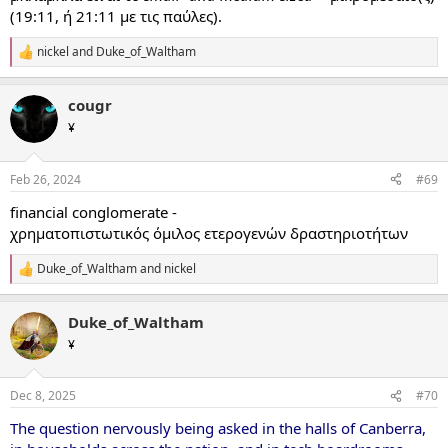
(19:11, ή 21:11 με τις παύλες).
nickel
and
Duke_of_Waltham
R
e
a
cougr
c
t
¥
i
o
n
Feb 26, 2024
#69
s
:
financial conglomerate -
χρηματοπιστωτικός όμιλος ετερογενών δραστηριοτήτων
Duke_of_Waltham
and
nickel
R
e
a
Duke_of_Waltham
c
t
¥
i
o
n
Dec 8, 2025
#70
s
:
The question nervously being asked in the halls of Canberra,