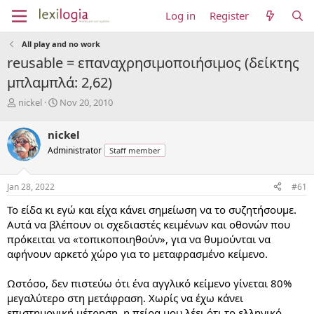
Log in
Register
All play and no work
reusable = επαναχρησιμοποιήσιμος (δείκτης
μπλαμπλά: 2,62)
T
S
nickel
Nov 20, 2010
h
t
r
a
nickel
e
r
Administrator
Staff member
a
t
d
d
s
a
Jan 28, 2022
#61
t
t
a
e
Το είδα κι εγώ και είχα κάνει σημείωση να το συζητήσουμε.
r
Αυτά να βλέπουν οι σχεδιαστές κειμένων και οθονών που
t
πρόκειται να «τοπικοποιηθούν», για να θυμούνται να
e
αφήνουν αρκετό χώρο για το μεταφρασμένο κείμενο.
r
Ωστόσο, δεν πιστεύω ότι ένα αγγλικό κείμενο γίνεται 80%
μεγαλύτερο στη μετάφραση. Χωρίς να έχω κάνει
επιστημονική μέτρηση, η πείρα μου λέει ότι το ελληνικό