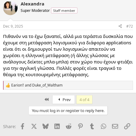
Alexandra
c
t
Super Moderator
Staff member
i
o
n
Dec 9, 2025
#72
s
:
Πιθανόν να το έχω ξαναπεί, αλλά μια τεράστια δυσκολία που
έχουμε στη μετάφραση λογισμικού για διάφορα applications
είναι ότι οι δημιουργοί των λογισμικών απαιτούν να
χωρέσει η ελληνική μετάφραση (ή άλλης γλώσσας με
ανάλογους δείκτες μπλα-μπλα) στον χώρο που έχουν φτιάξει
για την αγγλική γλώσσα. Πολλές φορές είναι τραγικό το
θέαμα της κουτσουρεμένης μετάφρασης.
Earion†
and
Duke_of_Waltham
R
e
a
First
Prev
4 of 4
c
t
You must log in or register to reply here.
i
o
n
Facebook
X
Bluesky
LinkedIn
Reddit
Pinterest
Tumblr
WhatsApp
Email
Li
Share:
s
: