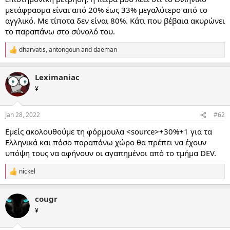
μετάφρασμα είναι από 20% έως 33% μεγαλύτερο από το
αγγλικό. Με τίποτα δεν είναι 80%. Κάτι που βέβαια ακυρώνει
το παραπάνω στο σύνολό του.
dharvatis
,
antongoun
and
daeman
R
e
a
Leximaniac
c
t
¥
i
o
n
Jan 28, 2022
#62
s
:
Εμείς ακολουθούμε τη φόρμουλα <source>+30%+1 για τα
Ελληνικά και πόσο παραπάνω χώρο θα πρέπει να έχουν
υπόψη τους να αφήνουν οι αγαπημένοι από το τμήμα DEV.
nickel
R
e
a
cougr
c
t
¥
i
o