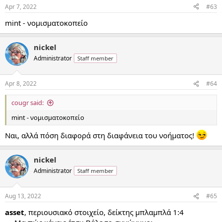
n
Apr 7, 2022
#63
s
:
mint - νομισματοκοπείο
nickel
Administrator
Staff member
Apr 8, 2022
#64
cougr said:
mint - νομισματοκοπείο
Ναι, αλλά πόση διαφορά στη διαφάνεια του νοήματος!
nickel
Administrator
Staff member
Aug 13, 2022
#65
asset
, περιουσιακό στοιχείο, δείκτης μπλαμπλά 1:4