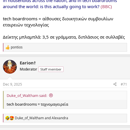
in households across the nation, and in tech boardrooms
around the world: is this actually going to work?
(BBC)
tech boardrooms = αίθουσες διοικητικών συμβουλίων
εταιρειών τεχνολογίας
Δείκτης μπλαμπλά: 3,5 σε γράμματα, διπλάσιος σε συλλαβές
pontios
R
e
a
Earion†
c
t
Moderator
Staff member
i
o
n
Dec 9, 2025
#71
s
:
Duke_of_Waltham said:
tech boardrooms = τεχνομαγειρεία
Duke_of_Waltham
and
Alexandra
R
e
a