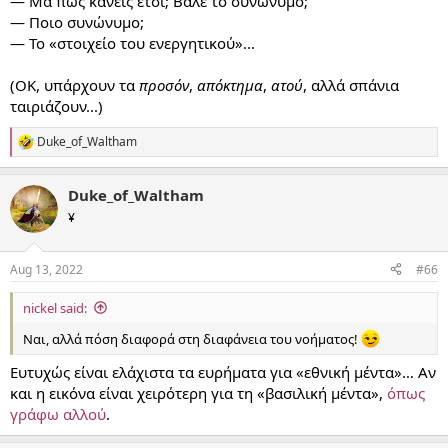
— Μα πώς κάνεις έτσι; Βάλε το συνώνυμο;
— Ποιο συνώνυμο;
— Το «στοιχείο του ενεργητικού»...
(ΟΚ, υπάρχουν τα
προσόν
,
απόκτημα
,
ατού
, αλλά σπάνια
ταιριάζουν...)
Duke_of_Waltham
R
e
a
Duke_of_Waltham
c
t
¥
i
o
n
Aug 13, 2022
#66
s
:
nickel said:
Ναι, αλλά πόση διαφορά στη διαφάνεια του νοήματος!
Ευτυχώς είναι ελάχιστα τα ευρήματα για «εθνική μέντα»… Αν
και η εικόνα είναι χειρότερη για τη «βασιλική μέντα»,
όπως
γράφω αλλού
.