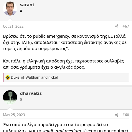
sarant
¥
Oct 21, 2022
#67
Βρίσκω ότι το public emergency, σε κανονισμό της ΕΕ (αλλά
όχι στην ΙΑΤΕ), αποδίδεται "κατάσταση έκτακτης ανάγκης σε
τομείς δημόσιου συμφέροντος".
Και πάλι, η ελληνική απόδοση έχει περισσότερες συλλαβές
απ' όσα γράμματα έχει ο αγγλικός όρος.
Duke_of_Waltham
and
nickel
R
e
a
dharvatis
c
t
¥
i
o
n
May 25, 2023
#68
s
:
Ένα από τα λίγα παραδείγματα αντίστροφου δείκτη
μπλαμπλά είναι το
small- and medium-sized
= μικρομεσαίο(ς)