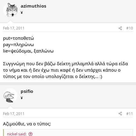
azimuthios
¥
Feb 17, 2011
#10
put=τοποθετώ
pay=πληρώνω
lie=ψεύδομαι, ξαπλώνω
Συγγνώμη που δεν βάζω δείκτη μπλαμπλά αλλά τώρα είδα
το νήμα και ή δεν έχω πιει καφέ ή δεν υπάρχει κάπου ο
τύπος με τον οποίο υπολογίζεται ο δείκτης... :)
psifio
¥
Feb 17, 2011
#11
Αζιμούθιε, να ο τύπος:
nickel said: