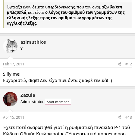
Έφτιαξα έναν δείκτη υπερδιόγκωσης, που τον ονομάζω
δείκτη
μπλαμπλά
, και είναι
ο λόγος του αριθμού των γραμμάτων της
ελληνικής λέξης προς τον αριθμό των γραμμάτων της
αγγλικής λέξης.
azimuthios
¥
Feb 17, 2011
#12
Silly me!
Ευχαριστώ, digit! Δεν είχα πιει όντως καφέ τελικά! :)
Zazula
Administrator
Staff member
Apr 15, 2011
#13
Έχετε ποτέ αναρωτηθεί γιατί η ρυθμιστική πινακίδα Ρ-1 τού
Κώδικα Οδικής Κυκλοφορίας ("Υποχρεωτική παραχώρηση