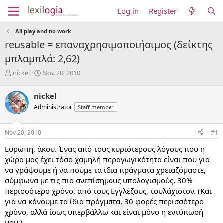
Log in
Register
All play and no work
reusable = επαναχρησιμοποιήσιμος (δείκτης
μπλαμπλά: 2,62)
T
S
nickel
Nov 20, 2010
h
t
r
a
nickel
e
r
Administrator
Staff member
a
t
d
d
s
a
Nov 20, 2010
#1
t
t
a
e
Ευρώπη, άκου. Ένας από τους κυριότερους λόγους που η
r
χώρα μας έχει τόσο χαμηλή παραγωγικότητα είναι που για
t
να γράψουμε ή να πούμε τα ίδια πράγματα χρειαζόμαστε,
e
σύμφωνα με τις πιο ανεπίσημους υπολογισμούς, 30%
r
περισσότερο χρόνο, από τους Εγγλέζους, τουλάχιστον. (Και
για να κάνουμε τα ίδια πράγματα, 30 φορές περισσότερο
χρόνο, αλλά ίσως υπερβάλλω και είναι μόνο η εντύπωσή
μου.)