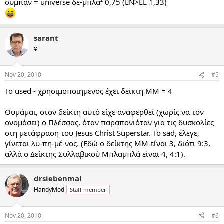
σύμπαν = universe δε-μπλα² 0,75 (ΕΝ>ΕL 1,33)
sarant
¥
Nov 20, 2010
#5
Το used - χρησιμοποιημένος έχει δείκτη ΜΜ = 4
Θυμάμαι, στον δείκτη αυτό είχε αναφερθεί (χωρίς να τον
ονομάσει) ο Πλέσσας, όταν παραπονιόταν για τις δυσκολίες
στη μετάφραση του Jesus Christ Superstar. Το sad, έλεγε,
γίνεται λυ-πη-μέ-νος. (Εδώ ο δείκτης ΜΜ είναι 3, διότι 9:3,
αλλά ο Δείκτης Συλλαβικού Μπλαμπλά είναι 4, 4:1).
drsiebenmal
HandyMod
Staff member
Nov 20, 2010
#6