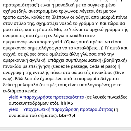
προτεραιότητας") είναι η μοναδική με το συγκεκριμένο
σχήμα (δηλ. ανεστραμμένο τρίγωνο); Λέγεται ότι με τον
τρόπο αυτόν, καθώς τη βλέπουν οι οδηγοί από μακριά πάνω
στον στύλο της, σχηματίζει νοερά το γράμμα Υ. Και τώρα θα
μου πείτε, και τι μ' αυτό; Μα, το Υ είναι το αρχικό γράμμα τής
ονομασίας που έχει η εν λόγω πινακίδα στον
αμερικανόφωνο κόσμο: yield. (Όμως αυτό πρέπει να είσαι
αμερικανός σημειολόγος για να το καταλάβεις. ;)) Γι' αυτό και
συχνά, σε χώρες όπου ομιλείται άλλη γλώσσα από την
αμερικανική αγγλική, υπάρχει συμπληρωματική (βοηθητική)
πινακίδα με επεξήγηση (Cedez le passage, Ceda el paso) ή
αναγραφή τής εντολής πάνω στο σώμα τής πινακίδας (Give
way). Εδώ λοιπόν έχουμε ένα από τα κορυφαία δείγματα
δείκτη μπλαμπλά (οι τιμές τους είναι υπολογισμένες με τα
ενδιάμεσα κενά):
yield = παραχωρήστε προτεραιότητα
(σε λευκές πινακίδες
αυτοκινητοδρόμων κτό),
bbi=5
yield = Υποχρεωτική παραχώρηση προτεραιότητας
(η
ονομασία τού σήματος),
bbi=7,4