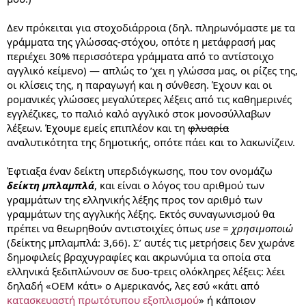
Δεν πρόκειται για στοχοδιάρροια (δηλ. πληρωνόμαστε με τα
γράμματα της γλώσσας-στόχου, οπότε η μετάφρασή μας
περιέχει 30% περισσότερα γράμματα από το αντίστοιχο
αγγλικό κείμενο) — απλώς το ’χει η γλώσσα μας, οι ρίζες της,
οι κλίσεις της, η παραγωγή και η σύνθεση. Έχουν και οι
ρομανικές γλώσσες μεγαλύτερες λέξεις από τις καθημερινές
εγγλέζικες, το παλιό καλό αγγλικό στοκ μονοσύλλαβων
λέξεων. Έχουμε εμείς επιπλέον και τη
φλυαρία
αναλυτικότητα της δημοτικής, οπότε πάει και το λακωνίζειν.
Έφτιαξα έναν δείκτη υπερδιόγκωσης, που τον ονομάζω
δείκτη μπλαμπλά
, και είναι ο λόγος του αριθμού των
γραμμάτων της ελληνικής λέξης προς τον αριθμό των
γραμμάτων της αγγλικής λέξης. Εκτός συναγωνισμού θα
πρέπει να θεωρηθούν αντιστοιχίες όπως
use = χρησιμοποιώ
(δείκτης μπλαμπλά: 3,66). Σ’ αυτές τις μετρήσεις δεν χωράνε
δημοφιλείς βραχυγραφίες και ακρωνύμια τα οποία στα
ελληνικά ξεδιπλώνουν σε δυο-τρεις ολόκληρες λέξεις: λέει
δηλαδή «OEM κάτι» ο Αμερικανός, λες εσύ «κάτι από
κατασκευαστή πρωτότυπου εξοπλισμού
» ή κάποιον