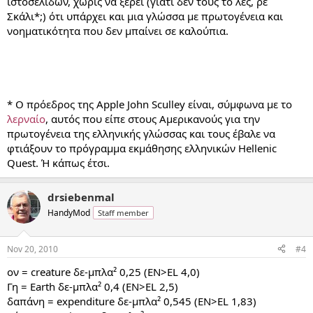
ιστοσελίδων, χωρίς να ξέρει (γιατί δεν τους το λες, ρε
Σκάλι*;) ότι υπάρχει και μια γλώσσα με πρωτογένεια και
νοηματικότητα που δεν μπαίνει σε καλούπια.
* Ο πρόεδρος της Apple John Sculley είναι, σύμφωνα με το
λερναίο
, αυτός που είπε στους Αμερικανούς για την
πρωτογένεια της ελληνικής γλώσσας και τους έβαλε να
φτιάξουν το πρόγραμμα εκμάθησης ελληνικών Hellenic
Quest. Ή κάπως έτσι.
drsiebenmal
HandyMod
Staff member
Nov 20, 2010
#4
ον = creature δε-μπλα² 0,25 (ΕΝ>ΕL 4,0)
Γη = Earth δε-μπλα² 0,4 (ΕΝ>ΕL 2,5)
δαπάνη = expenditure δε-μπλα² 0,545 (ΕΝ>ΕL 1,83)