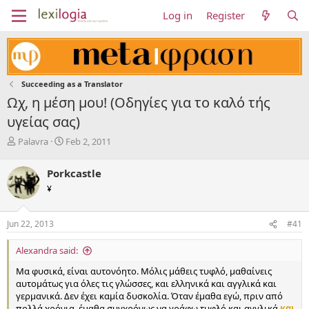
Log in
Register
Succeeding as a Translator
Ωχ, η μέση μου! (Οδηγίες για το καλό τής
υγείας σας)
T
S
Palavra
Feb 2, 2011
h
t
r
a
Porkcastle
e
r
¥
a
t
d
d
s
a
Jun 22, 2013
#41
t
t
a
e
Alexandra said:
r
t
Μα φυσικά, είναι αυτονόητο. Μόλις μάθεις τυφλό, μαθαίνεις
e
αυτομάτως για όλες τις γλώσσες, και ελληνικά και αγγλικά και
r
γερμανικά. Δεν έχει καμία δυσκολία. Όταν έμαθα εγώ, πριν από
πολλά χρόνια, έμαθα συγχρόνως να γράφω τυφλό και αγγλικά
και