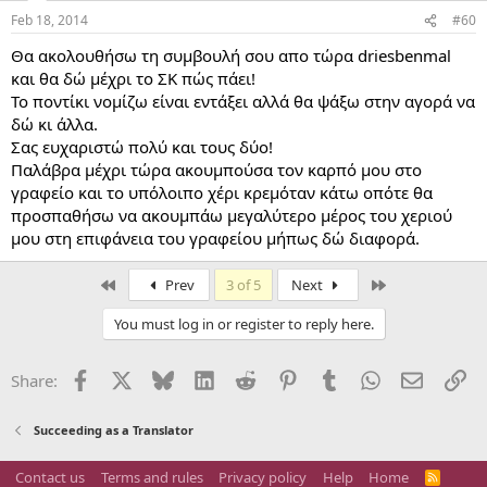
Feb 18, 2014
#60
Θα ακολουθήσω τη συμβουλή σου απο τώρα driesbenmal
και θα δώ μέχρι το ΣΚ πώς πάει!
Το ποντίκι νομίζω είναι εντάξει αλλά θα ψάξω στην αγορά να
δώ κι άλλα.
Σας ευχαριστώ πολύ και τους δύο!
Παλάβρα μέχρι τώρα ακουμπούσα τον καρπό μου στο
γραφείο και το υπόλοιπο χέρι κρεμόταν κάτω οπότε θα
προσπαθήσω να ακουμπάω μεγαλύτερο μέρος του χεριού
μου στη επιφάνεια του γραφείου μήπως δώ διαφορά.
First
Last
Prev
3 of 5
Next
You must log in or register to reply here.
Facebook
X
Bluesky
LinkedIn
Reddit
Pinterest
Tumblr
WhatsApp
Email
Li
Share:
Succeeding as a Translator
Contact us
Terms and rules
Privacy policy
Help
Home
R