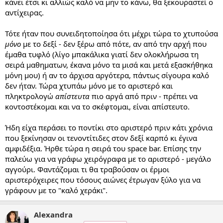
κάνει έτσι κι αλλιώς καλό να μην το κάνω, θα ξεκουραστεί ο
αντίχειρας.
Τότε ήταν που συνειδητοποίησα ότι μέχρι τώρα το χτυπούσα
μόνο
με το δεξί - δεν ξέρω από πότε, αν από την αρχή που
έμαθα τυφλό (λίγο μπακάλικα γιατί δεν ολοκλήρωσα τη
σειρά μαθηματων, έκανα μόνο τα μισά και μετά εξασκήθηκα
μόνη μου) ή αν το άρχισα αργότερα, πάντως σίγουρα καλό
δεν ήταν. Τώρα χτυπάω μόνο με το αριστερό και
πληκτρολογώ
απίστευτα
πιο αργά από πριν - πρέπει να
κοντοστέκομαι και να το σκέφτομαι, είναι απίστευτο.
Ήδη είχα περάσει το ποντίκι στο αριστερό πριν κάτι χρόνια
που ξεκίνησαν οι τενοντίτιδες στον δεξί καρπό κι έγινα
αμφιδέξια. Ήρθε τώρα η σειρά του space bar. Επίσης την
παλεύω για να γράφω χειρόγραφα με το αριστερό - μεγάλο
αγγούρι. Φαντάζομαι τι θα τραβούσαν οι έρμοι
αριστερόχειρες που τόσους αιώνες έτρωγαν ξύλο για να
γράφουν με το "καλό χεράκι".
Alexandra