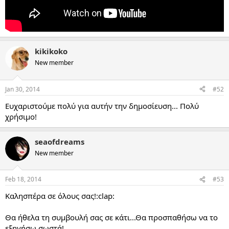
kikikoko
New member
Jan 30, 2014
#52
Ευχαριστούμε πολύ για αυτήν την δημοσίευση... Πολύ
χρήσιμο!
seaofdreams
New member
Feb 18, 2014
#53
Καλησπέρα σε όλους σας!:clap:
Θα ήθελα τη συμβουλή σας σε κάτι...Θα προσπαθήσω να το
εξηγήσω σωστά!