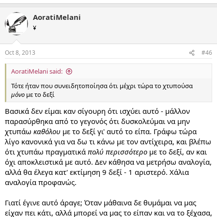
AoratiMelani
¥
Oct 8, 2013
#46
AoratiMelani said:
Τότε ήταν που συνειδητοποίησα ότι μέχρι τώρα το χτυπούσα
μόνο
με το δεξί
Βασικά δεν είμαι καν σίγουρη ότι ισχύει αυτό - μάλλον
παρασύρθηκα από το γεγονός ότι δυσκολεύμαι να μην
χτυπάω
καθόλου
με το δεξί γι' αυτό το είπα. Γράφω τώρα
λίγο κανονικά για να δω τι κάνω με τον αντίχειρα, και βλέπω
ότι χτυπάω πραγματικά
πολύ περισσότερο
με το δεξί, αν και
όχι αποκλειστικά με αυτό. Δεν κάθησα να μετρήσω αναλογία,
αλλά θα έλεγα κατ' εκτίμηση 9 δεξί - 1 αριστερό. Χάλια
αναλογία προφανώς.
Γιατί έγινε αυτό άραγε; Όταν μάθαινα δε θυμάμαι να μας
είχαν πει κάτι, αλλά μπορεί να μας το είπαν και να το ξέχασα,