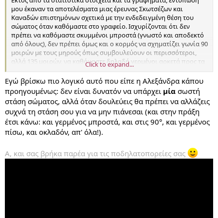
Εκτός από τα στατιστικά στοιχεία και τα γραφήματα, εντύπωση
μου έκαναν τα αποτελέσματα μιας έρευνας Σκωτσέζων και
Καναδών επιστημόνων σχετικά με την ενδεδειγμένη θέση του
σώματος όταν καθόμαστε στο γραφείο. Ισχυρίζονται ότι δεν
πρέπει να καθόμαστε σκυμμένοι μπροστά (γνωστό και αποδεκτό
από όλους), δεν πρέπει όμως και ο κορμός να σχηματίζει γωνία 90
μοιρών με τους μηρούς όπως συμβουλεύουν οι περισσότεροι,
αλλά 135 μοιρών, να καθόμαστε δηλαδή γερμένοι αρκετά προς τα
Click to expand...
πίσω, πάντα με τα πόδια στο πάτωμα:
Εγώ βρίσκω πιο λογικό αυτό που είπε η Αλεξάνδρα κάπου
προηγουμένως: δεν είναι δυνατόν να υπάρχει
μία
σωστή
στάση σώματος, αλλά όταν δουλεύεις θα πρέπει να αλλάζεις
συχνά τη στάση σου για να μην πιάνεσαι (και στην πράξη
έτσι κάνω: και γερμένος μπροστά, και στις 90°, και γερμένος
πίσω, και οκλαδόν, απ' όλα!).
Α, και σας βρήκα παρέα για τις ποδηλατοπορείες σας