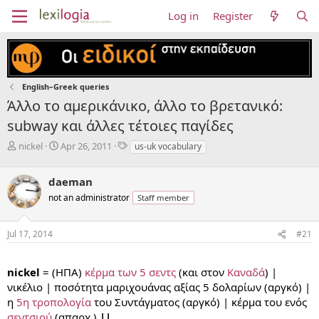
Log in
Register
English–Greek queries
Άλλο το αμερικάνικο, άλλο το βρετανικό:
subway και άλλες τέτοιες παγίδες
T
S
T
nickel
Apr 26, 2011
us-uk vocabulary
h
t
a
r
a
g
daeman
e
r
s
a
t
not an administrator
Staff member
d
d
s
a
Jul 17, 2014
#21
t
t
a
e
...
r
nickel
= (ΗΠΑ)
κέρμα των 5 σεντς
(και στον
Καναδά
) |
t
e
νικέλιο | ποσότητα μαριχουάνας αξίας 5 δολαρίων (αργκό) |
r
η
5η τροπολογία
του Συντάγματος (αργκό) | κέρμα του ενός
σεντσιού
(απαρχ.)
||