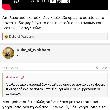
Απολαυστικό σκετσάκι! Δεν κατάλαβα όμως το αστείο με το
dozen. Τι διαφορά έχει το dozen μεταξύ αμερικάνικων και
βρετανικών αγγλικών;
Duke_of_Waltham
R
e
a
Duke_of_Waltham
c
t
¥
i
o
n
Oct 9, 2024
#35
s
:
skol said:
Απολαυστικό σκετσάκι! Δεν κατάλαβα όμως το αστείο με το dozen.
Τι διαφορά έχει το dozen μεταξύ αμερικάνικων και βρετανικών
αγγλικών;
Μου φαίνεται ότι απλώς σπάνε πλάκα με τον τρόπο που
χρησιμοποιούν τη γλώσσα… Δεν νομίζω ότι χρησιμοποιείται