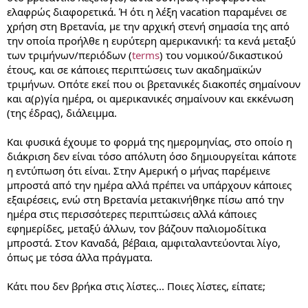
ελαφρώς διαφορετικά. Ή ότι η λέξη vacation παραμένει σε
χρήση στη Βρετανία, με την αρχική στενή σημασία της από
την οποία προήλθε η ευρύτερη αμερικανική: τα κενά μεταξύ
των τριμήνων/περιόδων (
terms
) του νομικού/δικαστικού
έτους, και σε κάποιες περιπτώσεις των ακαδημαϊκών
τριμήνων. Οπότε εκεί που οι βρετανικές διακοπές σημαίνουν
και α(ρ)γία ημέρα, οι αμερικανικές σημαίνουν και εκκένωση
(της έδρας), διάλειμμα.
Και φυσικά έχουμε το φορμά της ημερομηνίας, στο οποίο η
διάκριση δεν είναι τόσο απόλυτη όσο δημιουργείται κάποτε
η εντύπωση ότι είναι. Στην Αμερική ο μήνας παρέμεινε
μπροστά από την ημέρα αλλά πρέπει να υπάρχουν κάποιες
εξαιρέσεις, ενώ στη Βρετανία μετακινήθηκε πίσω από την
ημέρα στις περισσότερες περιπτώσεις αλλά κάποιες
εφημερίδες, μεταξύ άλλων, τον βάζουν παλιομοδίτικα
μπροστά. Στον Καναδά, βέβαια, αμφιταλαντεύονται λίγο,
όπως με τόσα άλλα πράγματα.
Κάτι που δεν βρήκα στις λίστες... Ποιες λίστες, είπατε;