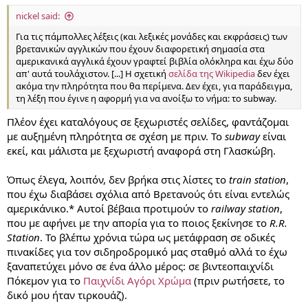
nickel said:
Για τις πάμπολλες λέξεις (και λεξικές μονάδες και εκφράσεις) των
βρετανικών αγγλικών που έχουν διαφορετική σημασία στα
αμερικανικά αγγλικά έχουν γραφτεί βιβλία ολόκληρα και έχω δύο
απ' αυτά τουλάχιστον. [...] Η σχετική
σελίδα της Wikipedia
δεν έχει
ακόμα την πληρότητα που θα περίμενα. Δεν έχει, για παράδειγμα,
τη λέξη που έγινε η αφορμή για να ανοίξω το νήμα: το subway.
Πλέον έχει καταλόγους σε ξεχωριστές σελίδες, φαντάζομαι
με αυξημένη πληρότητα σε σχέση με πριν. Το
subway
είναι
εκεί, και μάλιστα με ξεχωριστή αναφορά στη Γλασκώβη.
Όπως έλεγα, λοιπόν, δεν βρήκα στις λίστες το
train station
,
που έχω διαβάσει σχόλια από Βρετανούς ότι είναι εντελώς
αμερικάνικο.* Αυτοί βέβαια προτιμούν το
railway station
,
που με αφήνει με την απορία για το ποιος ξεκίνησε το
R.R.
Station
. Το βλέπω χρόνια τώρα ως μετάφραση σε οδικές
πινακίδες για τον σιδηροδρομικό μας σταθμό αλλά το έχω
ξαναπετύχει μόνο σε ένα άλλο μέρος: σε βιντεοπαιχνίδι
Πόκεμον για το
Παιχνίδι Αγόρι Χρώμα
(πριν ρωτήσετε, το
δικό μου ήταν τιρκουάζ).