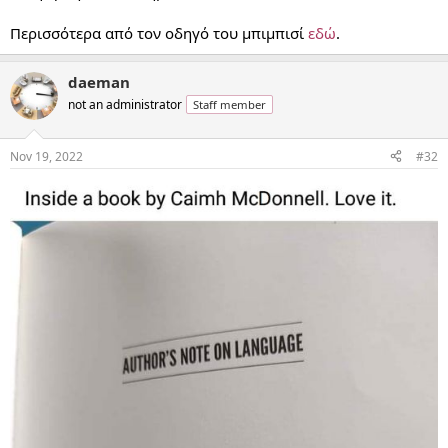
Περισσότερα από τον οδηγό του μπιμπισί
εδώ
.
daeman
not an administrator
Staff member
Nov 19, 2022
#32