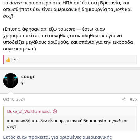
το
dozen
περισσότερο στις ΗΠΑ απ' ό,τι στη Βρετανία, και
οπωσδήποτε δεν είναι αμερικανική δημιουργία τα
pork
και
beef
!
(Επίσης, άφησαν απ' έξω το
score
— έστω κι αν
χρησιμοποιείται πια συνήθως στον πληθυντικό για να
υποδείξει μεγάλους αριθμούς, και σπάνια για την εικοσάδα
συγκεκριμένα.)
skol
R
e
a
cougr
c
t
¥
i
o
n
Oct 10, 2024
#36
s
:
Duke_of_Waltham said:
και οπωσδήποτε δεν είναι αμερικανική δημιουργία τα
pork
και
beef
!
Εκτός κι αν πρόκειται για ορισμένες αμερικανικής