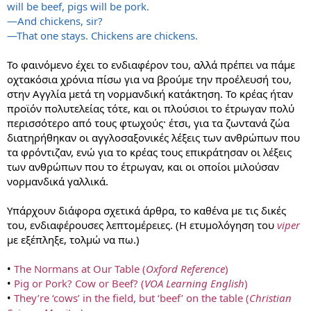
will be beef, pigs will be pork.
—And chickens, sir?
—That one stays. Chickens are chickens.
Το φαινόμενο έχει το ενδιαφέρον του, αλλά πρέπει να πάμε
οχτακόσια χρόνια πίσω για να βρούμε την προέλευσή του,
στην Αγγλία μετά τη νορμανδική κατάκτηση. Το κρέας ήταν
προϊόν πολυτελείας τότε, και οι πλούσιοι το έτρωγαν πολύ
περισσότερο από τους φτωχούς· έτσι, για τα ζωντανά ζώα
διατηρήθηκαν οι αγγλοσαξονικές λέξεις των ανθρώπων που
τα φρόντιζαν, ενώ για το κρέας τους επικράτησαν οι λέξεις
των ανθρώπων που το έτρωγαν, και οι οποίοι μιλούσαν
νορμανδικά γαλλικά.
Υπάρχουν διάφορα σχετικά άρθρα, το καθένα με τις δικές
του, ενδιαφέρουσες λεπτομέρειες. (Η ετυμολόγηση του
viper
με εξέπληξε, τολμώ να πω.)
•
The Normans at Our Table (
Oxford Reference
)
•
Pig or Pork? Cow or Beef? (
VOA Learning English
)
•
They’re ‘cows’ in the field, but ‘beef’ on the table (
Christian