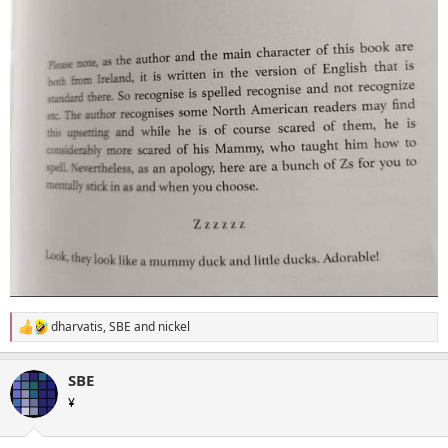
dharvatis
,
SBE
and
nickel
R
e
a
SBE
c
t
¥
i
o
n