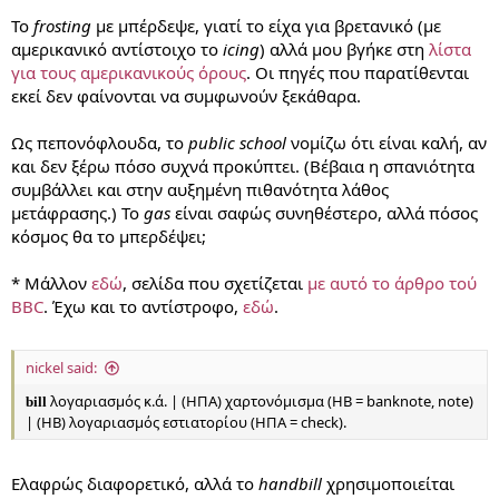
Το
frosting
με μπέρδεψε, γιατί το είχα για βρετανικό (με
αμερικανικό αντίστοιχο το
icing
) αλλά μου βγήκε στη
λίστα
για τους αμερικανικούς όρους
. Οι πηγές που παρατίθενται
εκεί δεν φαίνονται να συμφωνούν ξεκάθαρα.
Ως πεπονόφλουδα, το
public school
νομίζω ότι είναι καλή, αν
και δεν ξέρω πόσο συχνά προκύπτει. (Βέβαια η σπανιότητα
συμβάλλει και στην αυξημένη πιθανότητα λάθος
μετάφρασης.) Το
gas
είναι σαφώς συνηθέστερο, αλλά πόσος
κόσμος θα το μπερδέψει;
* Μάλλον
εδώ
, σελίδα που σχετίζεται
με αυτό το άρθρο τού
BBC
. Έχω και το αντίστροφο,
εδώ
.
nickel said:
λογαριασμός κ.ά. | (ΗΠΑ) χαρτονόμισμα (ΗΒ = banknote, note)
bill
| (ΗΒ) λογαριασμός εστιατορίου (ΗΠΑ = check).
Ελαφρώς διαφορετικό, αλλά το
handbill
χρησιμοποιείται