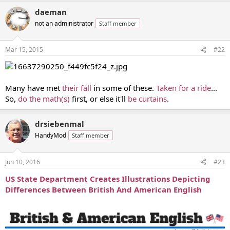
daeman
not an administrator
Staff member
Mar 15, 2015
#22
Many have met
their fall
in some of these.
Taken for a ride
...
So,
do the math(s)
first, or else it'll
be curtains
.
drsiebenmal
HandyMod
Staff member
Jun 10, 2016
#23
US State Department Creates Illustrations Depicting
Differences Between British And American English