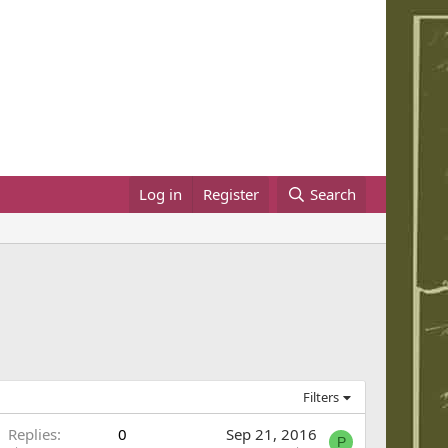
Log in
Register
Search
Filters
Replies
0
Sep 21, 2016
P