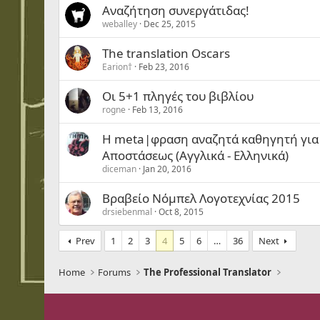
Αναζήτηση συνεργάτιδας!
weballey
Dec 25, 2015
The translation Oscars
Earion†
Feb 23, 2016
Οι 5+1 πληγές του βιβλίου
rogne
Feb 13, 2016
Η meta|φραση αναζητά καθηγητή για
Αποστάσεως (Αγγλικά - Ελληνικά)
diceman
Jan 20, 2016
Βραβείο Νόμπελ Λογοτεχνίας 2015
drsiebenmal
Oct 8, 2015
Prev
1
2
3
4
5
6
…
36
Next
Home
Forums
The Professional Translator