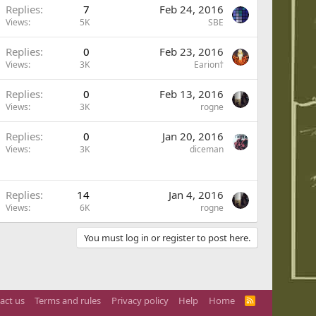
Replies
7
Feb 24, 2016
Views
5K
SBE
Replies
0
Feb 23, 2016
Views
3K
Earion†
Replies
0
Feb 13, 2016
Views
3K
rogne
Replies
0
Jan 20, 2016
Views
3K
diceman
Replies
14
Jan 4, 2016
Views
6K
rogne
You must log in or register to post here.
act us
Terms and rules
Privacy policy
Help
Home
R
S