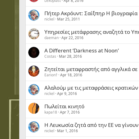
Lexoplast
Apr 8, 2016
Πήτερ Ακρόυντ: Σαίξπηρ Η βιογραφία
nickel
Mar 25, 2011
Υπηρεσίες μετάφρασης αναζητά το Υπ
daeman
Apr 22, 2016
A Different ‘Darkness at Noon’
Costas
Mar 28, 2016
Ζητείται μεταφραστής από αγγλικά σε
Earion†
Apr 18, 2016
Αλαλούμ με τις μεταφράσεις κρατικώ
nickel
Apr 9, 2016
Πωλείται κινητό
kapa18
Apr 7, 2016
Η Λευκωσία ζητά από την ΕΕ να γίνου
nickel
Mar 1, 2016