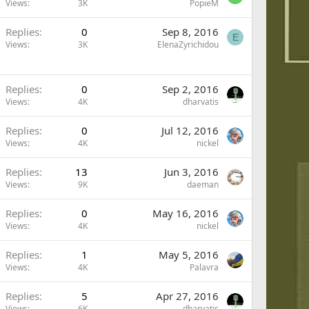
Views
3K
PopieM
Replies
0
Sep 8, 2016
E
Views
3K
ElenaZyrichidou
Replies
0
Sep 2, 2016
Views
4K
dharvatis
Replies
0
Jul 12, 2016
Views
4K
nickel
Replies
13
Jun 3, 2016
Views
9K
daeman
Replies
0
May 16, 2016
Views
4K
nickel
Replies
1
May 5, 2016
Views
4K
Palavra
Replies
5
Apr 27, 2016
Views
6K
dharvatis