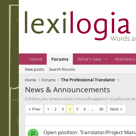
Home
Forums
What's new
Members
New posts
Search forums
Home
Forums
The Professional Translator
News & Announcements
Ειδήσεις και ανακοινώσεις που ενδιαφέρουν τα μέλη και τ
Prev
1
2
3
4
5
6
…
36
Next
Open position: Translator/Project Ma
P