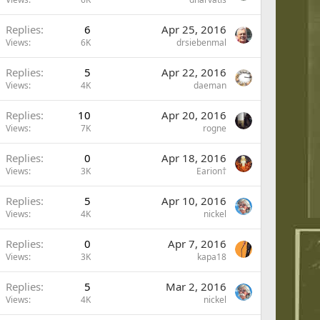
Replies
6
Apr 25, 2016
Views
6K
drsiebenmal
Replies
5
Apr 22, 2016
Views
4K
daeman
Replies
10
Apr 20, 2016
Views
7K
rogne
Replies
0
Apr 18, 2016
Views
3K
Earion†
Replies
5
Apr 10, 2016
Views
4K
nickel
Replies
0
Apr 7, 2016
Views
3K
kapa18
Replies
5
Mar 2, 2016
Views
4K
nickel