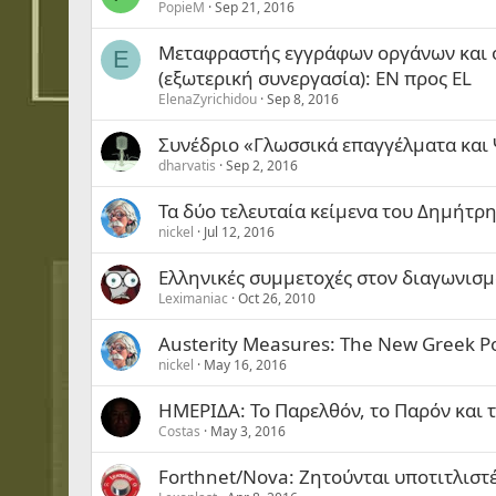
PopieM
Sep 21, 2016
Μεταφραστής εγγράφων οργάνων και 
E
(εξωτερική συνεργασία): EN προς EL
ElenaZyrichidou
Sep 8, 2016
Συνέδριο «Γλωσσικά επαγγέλματα και
dharvatis
Sep 2, 2016
Τα δύο τελευταία κείμενα του Δημήτ
nickel
Jul 12, 2016
Ελληνικές συμμετοχές στον διαγωνισμό
Leximaniac
Oct 26, 2010
Austerity Measures: The New Greek P
nickel
May 16, 2016
ΗΜΕΡΙΔΑ: Το Παρελθόν, το Παρόν και 
Costas
May 3, 2016
Forthnet/Nova: Ζητούνται υποτιτλιστ