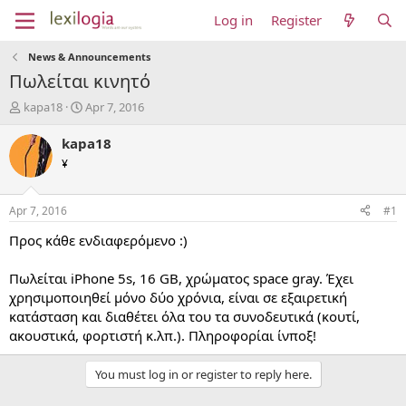
Log in
Register
News & Announcements
Πωλείται κινητό
T
S
kapa18
Apr 7, 2016
h
t
r
a
kapa18
e
r
¥
a
t
d
d
s
a
Apr 7, 2016
#1
t
t
a
e
Προς κάθε ενδιαφερόμενο :)
r
t
Πωλείται iPhone 5s, 16 GB, χρώματος space gray. Έχει
e
χρησιμοποιηθεί μόνο δύο χρόνια, είναι σε εξαιρετική
r
κατάσταση και διαθέτει όλα του τα συνοδευτικά (κουτί,
ακουστικά, φορτιστή κ.λπ.). Πληροφορίαι ίνποξ!
You must log in or register to reply here.