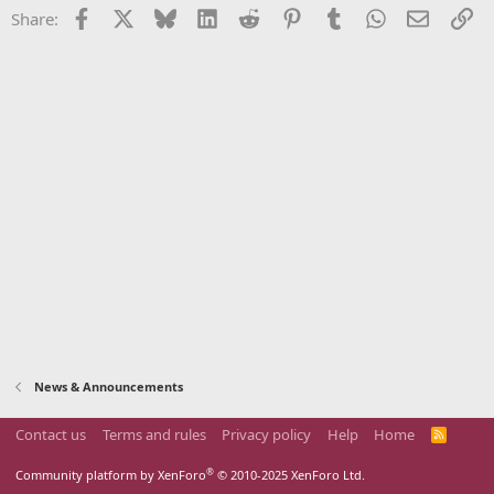
Facebook
X
Bluesky
LinkedIn
Reddit
Pinterest
Tumblr
WhatsApp
Email
Li
Share:
News & Announcements
Contact us
Terms and rules
Privacy policy
Help
Home
R
S
S
®
Community platform by XenForo
© 2010-2025 XenForo Ltd.