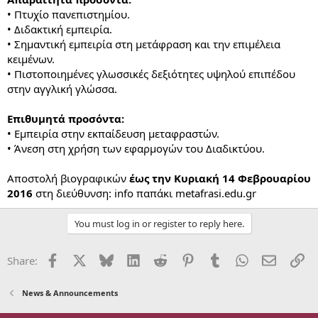
• Πτυχίο πανεπιστημίου.
• Διδακτική εμπειρία.
• Σημαντική εμπειρία στη μετάφραση και την επιμέλεια
κειμένων.
• Πιστοποιημένες γλωσσικές δεξιότητες υψηλού επιπέδου
στην αγγλική γλώσσα.
Επιθυμητά προσόντα:
• Εμπειρία στην εκπαίδευση μεταφραστών.
• Άνεση στη χρήση των εφαρμογών του Διαδικτύου.
Αποστολή βιογραφικών
έως την Κυριακή 14 Φεβρουαρίου
2016
στη διεύθυνση: info παπάκι metafrasi.edu.gr
You must log in or register to reply here.
Facebook
X
Bluesky
LinkedIn
Reddit
Pinterest
Tumblr
WhatsApp
Email
Li
Share:
News & Announcements