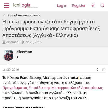
Log in
Register
News & Announcements
Η meta|φραση αναζητά καθηγητή για το
Πρόγραμμα Εκπαίδευσης Μεταφραστών εξ
Αποστάσεως (Αγγλικά - Ελληνικά)
T
S
diceman
Jan 20, 2016
h
t
r
a
diceman
e
r
¥
a
t
d
d
s
a
Jan 20, 2016
#1
t
t
a
e
To Κέντρο Eκπαίδευσης Μεταφραστών
meta
|
φραση
r
αναζητά συνεργάτη-καθηγητή για τη στελέχωση του
t
Προγράμματος Εκπαίδευσης Μεταφραστών εξ Αποστάσεως
e
στον γλωσσικό συνδυασμό Αγγλικά - Ελληνικά, με
r
προοπτική συνεργασίας από την άνοιξη του 2016.
Απαραίτητα προσόντα: