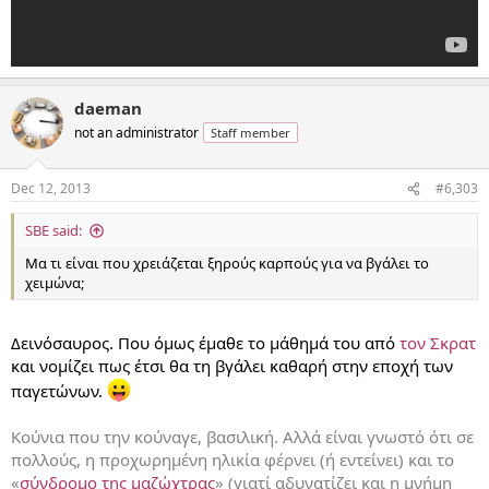
daeman
not an administrator
Staff member
Dec 12, 2013
#6,303
SBE said:
Μα τι είναι που χρειάζεται ξηρούς καρπούς για να βγάλει το
χειμώνα;
Δεινόσαυρος. Που όμως έμαθε το μάθημά του από
τον Σκρατ
και νομίζει πως έτσι θα τη βγάλει καθαρή στην εποχή των
παγετώνων.
Κούνια που την κούναγε, βασιλική. Αλλά είναι γνωστό ότι σε
πολλούς, η προχωρημένη ηλικία φέρνει (ή εντείνει) και το
«
σύνδρομο της μαζώχτρας
» (γιατί αδυνατίζει και η μνήμη