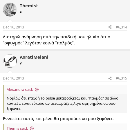
Themis†
¥
Dec 16, 2013
#6,314
Διατηρώ ανάμνηση από την παιδική μου ηλικία ότι ο
"σφυγμός" λεγόταν κοινά "παλμός".
AoratiMelani
¥
Dec 16, 2013
#6,315
Alexandra said:
Νομίζω ότι επειδή το pulse μεταφράζεται και "παλμός" σε άλλο
κόντεξτ, είναι εύκολο αν μεταφράζεις λίγο αφηρημένα να σου
ξεφύγει.
Εννοείται αυτό, και μένα θα μπορούσε να μου ξεφύγει.
Themis said: