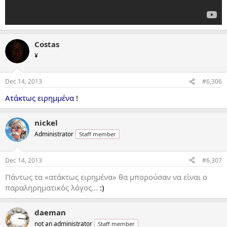
Costas
¥
Dec 14, 2013
#6,306
Ατάκτως ειρημμένα
!
nickel
Administrator
Staff member
Dec 14, 2013
#6,307
Πάντως τα «ατάκτως ειρημένα» θα μπορούσαν να είναι ο
παραληρηματικός λόγος...
:)
daeman
not an administrator
Staff member