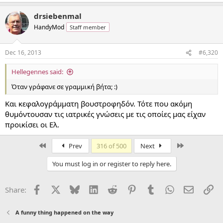
drsiebenmal
HandyMod
Staff member
Dec 16, 2013
#6,320
Hellegennes said:
Όταν γράφανε σε γραμμική βήτα; :)
Και κεφαλογράμματη βουστροφηδόν. Τότε που ακόμη
θυμόντουσαν τις ιατρικές γνώσεις με τις οποίες μας είχαν
προικίσει οι Ελ.
First
Last
Prev
316 of 500
Next
You must log in or register to reply here.
Facebook
X
Bluesky
LinkedIn
Reddit
Pinterest
Tumblr
WhatsApp
Email
Li
Share:
A funny thing happened on the way