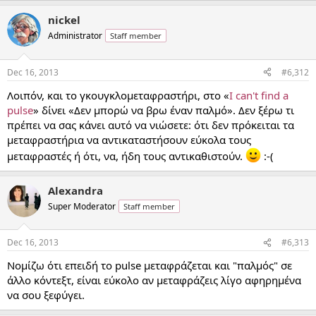
nickel
Administrator
Staff member
Dec 16, 2013
#6,312
Λοιπόν, και το γκουγκλομεταφραστήρι, στο «
I can't find a
pulse
» δίνει «Δεν μπορώ να βρω έναν παλμό». Δεν ξέρω τι
πρέπει να σας κάνει αυτό να νιώσετε: ότι δεν πρόκειται τα
μεταφραστήρια να αντικαταστήσουν εύκολα τους
μεταφραστές ή ότι, να, ήδη τους αντικαθιστούν.
:-(
Alexandra
Super Moderator
Staff member
Dec 16, 2013
#6,313
Νομίζω ότι επειδή το pulse μεταφράζεται και "παλμός" σε
άλλο κόντεξτ, είναι εύκολο αν μεταφράζεις λίγο αφηρημένα
να σου ξεφύγει.