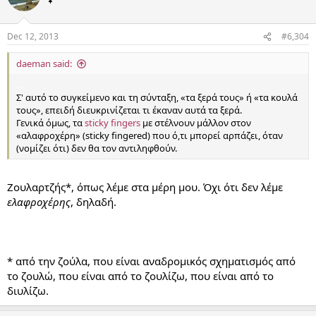
¥
Dec 12, 2013
#6,304
daeman said:
...
Σ' αυτό το συγκείμενο και τη σύνταξη, «τα ξερά τους» ή «τα κουλά
τους», επειδή διευκρινίζεται τι έκαναν αυτά τα ξερά.
Γενικά όμως, τα
sticky fingers
με στέλνουν μάλλον στον
«αλαφροχέρη» (sticky fingered) που ό,τι μπορεί αρπάζει, όταν
(νομίζει ότι) δεν θα τον αντιληφθούν.
Ζουλαρτζής*, όπως λέμε στα μέρη μου. Όχι ότι δεν λέμε
ελαφροχέρης
, δηλαδή.
* από την ζούλα, που είναι αναδρομικός σχηματισμός από
το ζουλώ, που είναι από το ζουλίζω, που είναι από το
διυλίζω.