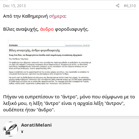
Dec 15, 2013
#6,310
Από την Καθημερινή
σήμερα
:
Βίλες αναψυχής,
άνδρο
φοροδιαφυγής.
Πήγαν να ευπρεπίσουν το "άντρο", μόνο που σύμφωνα με το
λεξικό μου, η λέξη "άντρο" είναι η αρχαία λέξη "άντρον",
ουδέποτε ήταν "άνδρο".
AoratiMelani
¥