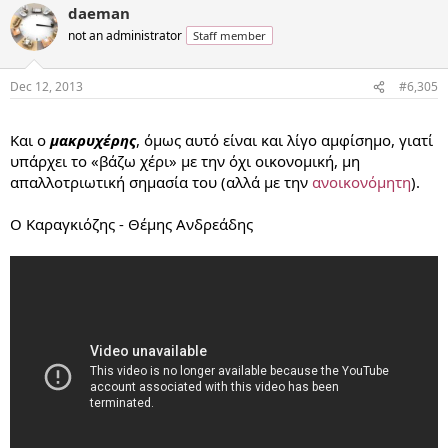
daeman
not an administrator
Staff member
Dec 12, 2013
#6,305
...
Και ο
μακρυχέρης
, όμως αυτό είναι και λίγο αμφίσημο, γιατί
υπάρχει το «βάζω χέρι» με την όχι οικονομική, μη
απαλλοτριωτική σημασία του (αλλά με την
ανοικονόμητη
).
Ο Καραγκιόζης - Θέμης Ανδρεάδης