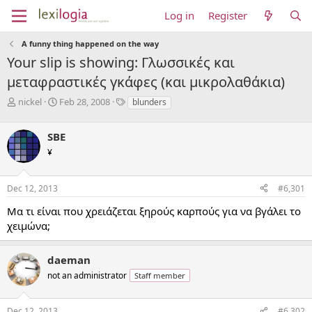
Log in
Register
A funny thing happened on the way
Your slip is showing: Γλωσσικές και
μεταφραστικές γκάφες (και μικρολαθάκια)
T
S
T
nickel
Feb 28, 2008
blunders
h
t
a
r
a
g
SBE
e
r
s
a
t
¥
d
d
s
a
Dec 12, 2013
#6,301
t
t
a
e
Μα τι είναι που χρειάζεται ξηρούς καρπούς για να βγάλει το
r
χειμώνα;
t
e
r
daeman
not an administrator
Staff member
Dec 12, 2013
#6,302