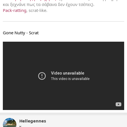
και ξεχνάνε πως τα σάβανα δεν έχουν τσέπες).
Pack-ratting
, scrat-like.
Gone Nutty - Scrat
Hellegennes