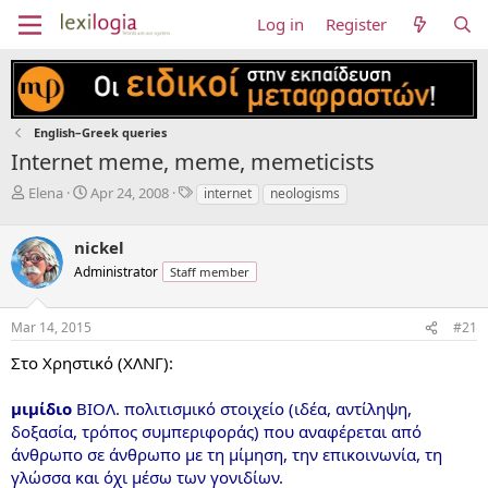
Log in
Register
English–Greek queries
Internet meme, meme, memeticists
T
S
T
Elena
Apr 24, 2008
internet
neologisms
h
t
a
r
a
g
nickel
e
r
s
a
t
Administrator
Staff member
d
d
s
a
Mar 14, 2015
#21
t
t
a
e
Στο Χρηστικό (ΧΛΝΓ):
r
t
e
μιμίδιο
ΒΙΟΛ. πολιτισμικό στοιχείο (ιδέα, αντίληψη,
r
δοξασία, τρόπος συμπεριφοράς) που αναφέρεται από
άνθρωπο σε άνθρωπο με τη μίμηση, την επικοινωνία, τη
γλώσσα και όχι μέσω των γονιδίων.