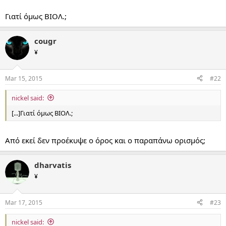
Γιατί όμως ΒΙΟΛ.;
cougr
¥
Mar 15, 2015
#22
nickel said:
[...]Γιατί όμως ΒΙΟΛ.;
Από εκεί δεν προέκυψε ο όρος και ο παραπάνω ορισμός;
dharvatis
¥
Mar 17, 2015
#23
nickel said: