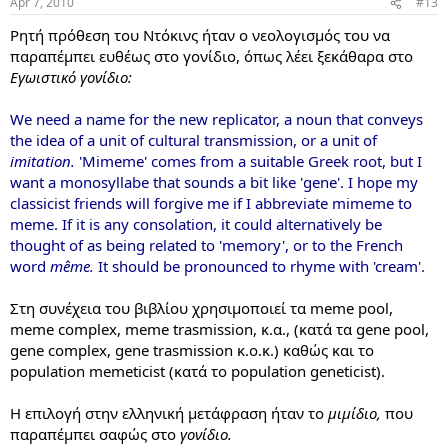
Apr 7, 2010
#13
Ρητή πρόθεση του Ντόκινς ήταν ο νεολογισμός του να
παραπέμπει ευθέως στο γονίδιο, όπως λέει ξεκάθαρα στο
Εγωιστικό γονίδιο:
We need a name for the new replicator, a noun that conveys
the idea of a unit of cultural transmission, or a unit of
imitation.
'Mimeme' comes from a suitable Greek root, but I
want a monosyllabe that sounds a bit like 'gene'. I hope my
classicist friends will forgive me if I abbreviate mimeme to
meme. If it is any consolation, it could alternatively be
thought of as being related to 'memory', or to the French
word
même.
It should be pronounced to rhyme with 'cream'.
Στη συνέχεια του βιβλίου χρησιμοποιεί τα meme pool,
meme complex, meme trasmission, κ.α., (κατά τα gene pool,
gene complex, gene trasmission κ.ο.κ.) καθώς και το
population memeticist (κατά το population geneticist).
Η επιλογή στην ελληνική μετάφραση ήταν το
μιμίδιο,
που
παραπέμπει σαφώς στο
γονίδιο.