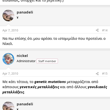
Ειδάλλως, υπάρχει και το
μεμετική
.)
panadeli
¥
Apr 7, 2010
#14
Να πω επίσης ότι μου αρέσει το
ιστομιμίδιο
που προτείνει ο
Νίκελ.
nickel
Administrator
Staff member
Apr 7, 2010
#15
Με κάτι τέτοια, το
genetic mutations
μεταφράζεται από
κάποιους
γενετικές μεταλλάξεις
και από άλλους
γονιδιακές
μεταλλάξεις
.
panadeli
¥