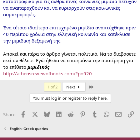
καταστροφικά για τις ανθρώπινες κοινωνίες μιμίδια πέτυχαν
να αναπαραχθούν και να κυριαρχούν στις κοινωνικές
συμπεριφορές.
Ένα τέτοιο ιδιαίτερα επιτυχημένο μιμίδιο αναπτύχθηκε πριν
40 περίπου χρόνια στην ελληνική κοινωνία και κατέκλυσε
την μιμιδική δεξαμενή της.
Αποκεί και πέρα το άρθρο γίνεται πολιτικό, Να το διαβάσετε
εκεί αν θέλετε. Εγώ ήθελα να επισημάνω την προτίμηση για
το επίθετο
μιμιδικός
.
http://athensreviewofbooks.com/?p=920
Last
1 of 2
Next
You must log in or register to reply here.
Facebook
X
Bluesky
LinkedIn
Reddit
Pinterest
Tumblr
WhatsApp
Email
Li
Share:
English–Greek queries