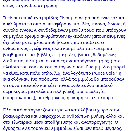
όπως τα γονίδια στη φύση.
Τι είναι τυπικά ένα μιμίδιο; Είναι μια σειρά από εγκεφαλικά
κυκλώματα τα οποία μεταφέρουν μια ιδέα, εικόνα, έννοια, ή
σύνολο εννοιών, συνδεδεμένων μεταξύ τους, που υπάρχουν
σε μεγάλο αριθμό ανθρώπινων εγκεφάλων (αποθηκευμένες
όχι μόνο με τα μέσα αποθήκευσης που διαθέτει ο
ανθρώπινος εγκέφαλος αλλά και με όλα τα εξωτερικά
βοηθήματά του, βιβλία, εφημερίδες, βάσεις δεδομένων,
διαδίκτυο, κ.λπ.) και οι οποίες αναπαράγονται (ή όχι) στο
πλαίσιο του κοινωνικού ανταγωνισμού. Ένα μιμίδιο μπορεί
να είναι κάτι πολύ απλό, λ.χ. ένα λογότυπο (“Coca Cola”) ή
ένα σλόγκαν, ένα πρόσωπο, αλλά τα μιμίδια θα μπορούσαν
να συναποτελούν και κάτι πολυσύνθετο, ένα μιμιδικό
σύμπλεγμα: μια γλώσσα (ελληνικά), μια ιδεολογία
(κομμουνισμός), μια θρησκεία, ή ακόμη και ένα κόμμα.
Όλα αυτά ανταγωνίζονται για να καταλάβουν χώρο στην
βραχυχρόνια και μακροχρόνια ανθρώπινη μνήμη, αλλά και
στα εξωτερικά μέσα αποθήκευσης και αναπαραγωγής. Ο
όγκος των λειτουργικών μιμιδίων είναι μεν πολύ μεγάλος,