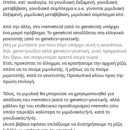
Οπότε, κατ' αναλογία, τα γονιδιακή δεξαμενή, γονιδιακή
μεταβίβαση, γονιδιακό σύμπλεγμα κ.ο.κ. γίνονται μιμιδιακή
δεξαμενή, μιμιδιακή μεταβίβαση, μιμιδιακό σύμπλεγμα κλπ.
Από την άλλη, στο memeticist (από το geneticist) υπάρχει
ένα μικρό πρόβλημα. Το geneticist αποδίδεται στα ελληνικά
γενετιστής
(από το genetics=γενετική).
(Μη με ρωτήσετε για ποιο λόγο υπάρχει αυτή η ασυνέπεια,
δηλ. gene=γονίδιο αλλά genetics=γενετική, γιατί πραγματικά
δεν ξέρω, και αναρωτιέμαι αρκετό καιρό τώρα)
Έτσι, προκύπτει το δίλημμα: να κρατήσουμε την αρχική ρίζα,
οπότε να το πούμε
μιμιδιστής
, ή μήπως να το πούμε
μεμετιστής,
κατά το γενετιστής; Προσωπικά κλίνω προς την
πρώτη επιλογή.
Τέλος, το
μιμιδική
θα μπορούσε να χρησιμοποιηθεί για
απόδοση του memetics (κατά το genetics=γενετική), αλλά
μάλλον όχι του επιθετικού προσδιορισμού memetic (στο
οποίο ταιριάζει καλύτερα το μιμιδιακός/ή/ό, κατά το
γονιδιακός/ή/ό).
(Αυτό βέβαια εφόσον επιλέξουμε να διατηρήσουμε τη ρίζα.