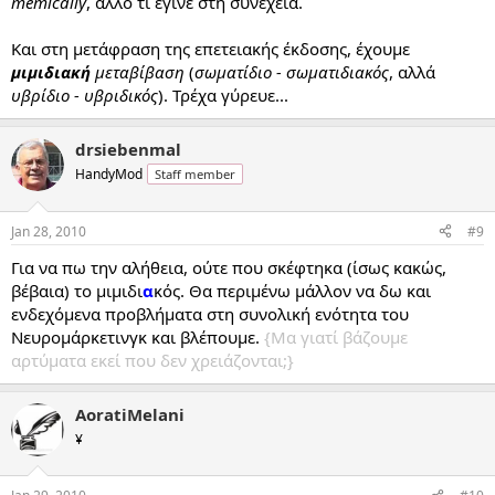
memically
, άλλο τι έγινε στη συνέχεια.
Και στη μετάφραση της επετειακής έκδοσης, έχουμε
μιμιδιακή
μεταβίβαση
(
σωματίδιο - σωματιδιακός
, αλλά
υβρίδιο - υβριδικός
). Τρέχα γύρευε...
drsiebenmal
HandyMod
Staff member
Jan 28, 2010
#9
Για να πω την αλήθεια, ούτε που σκέφτηκα (ίσως κακώς,
βέβαια) το μιμιδι
α
κός. Θα περιμένω μάλλον να δω και
ενδεχόμενα προβλήματα στη συνολική ενότητα του
Νευρομάρκετινγκ και βλέπουμε.
{Μα γιατί βάζουμε
αρτύματα εκεί που δεν χρειάζονται;}
AoratiMelani
¥