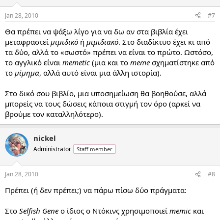
Jan 28, 2010
#7
Θα πρέπει να ψάξω λίγο για να δω αν στα βιβλία έχει
μεταφραστεί
μιμιδικό
ή
μιμιδιακό
. Στο διαδίκτυο έχει κι από
τα δύο, αλλά το «σωστό» πρέπει να είναι το πρώτο. Ωστόσο,
το αγγλικό είναι
memetic
(μια και το
meme
σχηματίστηκε από
το
μίμημα
, αλλά αυτό είναι μια άλλη ιστορία).
Στο δικό σου βιβλίο, μια υποσημείωση θα βοηθούσε, αλλά
μπορείς να τους δώσεις κάποια στιγμή τον όρο (αρκεί να
βρούμε τον καταλληλότερο).
nickel
Administrator
Staff member
Jan 28, 2010
#8
Πρέπει (ή δεν πρέπει;) να πάρω πίσω δύο πράγματα:
Στο
Selfish Gene
ο ίδιος ο Ντόκινς χρησιμοποιεί
memic
και