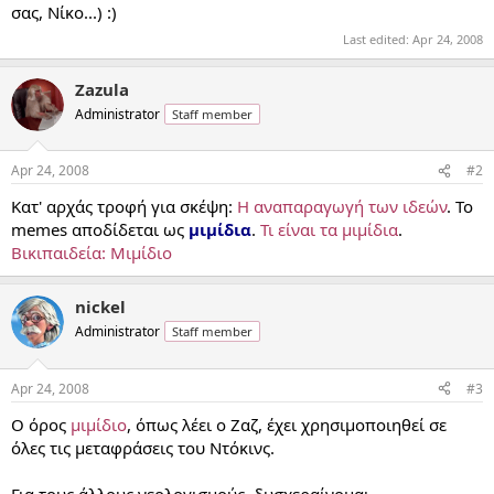
σας, Νίκο...) :)
Last edited:
Apr 24, 2008
Zazula
Administrator
Staff member
Apr 24, 2008
#2
Κατ' αρχάς τροφή για σκέψη:
Η αναπαραγωγή των ιδεών
. Το
memes αποδίδεται ως
μιμίδια
.
Τι είναι τα μιμίδια
.
Βικιπαιδεία: Μιμίδιο
nickel
Administrator
Staff member
Apr 24, 2008
#3
Ο όρος
μιμίδιο
, όπως λέει ο Ζαζ, έχει χρησιμοποιηθεί σε
όλες τις μεταφράσεις του Ντόκινς.
Για τους άλλους νεολογισμούς, δυσχεραίνομαι...