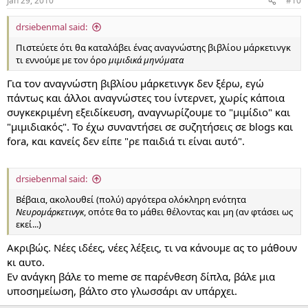
Jan 29, 2010
#10
drsiebenmal said:
Πιστεύετε ότι θα καταλάβει ένας αναγνώστης βιβλίου μάρκετινγκ
τι εννούμε με τον όρο
μιμιδικά μηνύματα
Για τον αναγνώστη βιβλίου μάρκετινγκ δεν ξέρω, εγώ
πάντως και άλλοι αναγνώστες του ίντερνετ, χωρίς κάποια
συγκεκριμένη εξειδίκευση, αναγνωρίζουμε το "μιμίδιο" και
"μιμιδιακός". Το έχω συναντήσει σε συζητήσεις σε blogs και
fora, και κανείς δεν είπε "ρε παιδιά τι είναι αυτό".
drsiebenmal said:
Βέβαια, ακολουθεί (πολύ) αργότερα ολόκληρη ενότητα
Νευρομάρκετινγκ
, οπότε θα το μάθει θέλοντας και μη (αν φτάσει ως
εκεί...)
Ακριβώς. Νέες ιδέες, νέες λέξεις, τι να κάνουμε ας το μάθουν
κι αυτο.
Εν ανάγκη βάλε το meme σε παρένθεση δίπλα, βάλε μια
υποσημείωση, βάλτο στο γλωσσάρι αν υπάρχει.