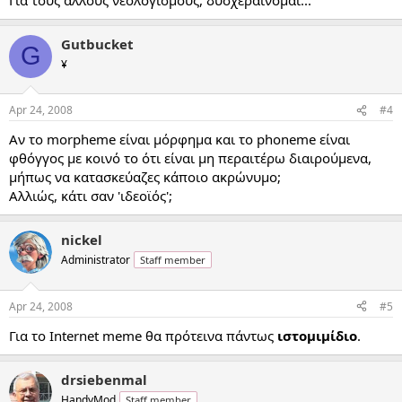
Gutbucket
G
¥
Apr 24, 2008
#4
Αν το morpheme είναι μόρφημα και το phoneme είναι
φθόγγος με κοινό το ότι είναι μη περαιτέρω διαιρούμενα,
μήπως να κατασκεύαζες κάποιο ακρώνυμο;
Αλλιώς, κάτι σαν 'ιδεοϊός';
nickel
Administrator
Staff member
Apr 24, 2008
#5
Για το Internet meme θα πρότεινα πάντως
ιστομιμίδιο
.
drsiebenmal
HandyMod
Staff member