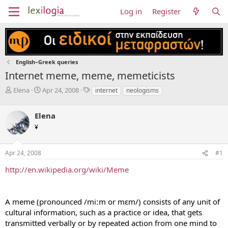
Log in
Register
English–Greek queries
Internet meme, meme, memeticists
T
S
T
Elena
Apr 24, 2008
internet
neologisms
h
t
a
r
a
g
Elena
e
r
s
a
t
¥
d
d
s
a
Apr 24, 2008
#1
t
t
a
e
http://en.wikipedia.org/wiki/Meme
r
t
e
r
A meme (pronounced /miːm or mɛm/) consists of any unit of
cultural information, such as a practice or idea, that gets
transmitted verbally or by repeated action from one mind to