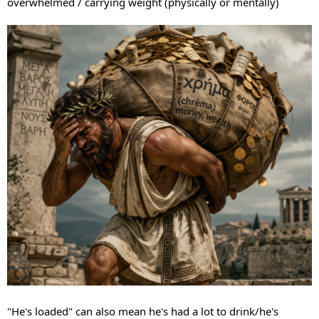
overwhelmed / carrying weight (physically or mentally)
"He's loaded" can also mean he's had a lot to drink/he's