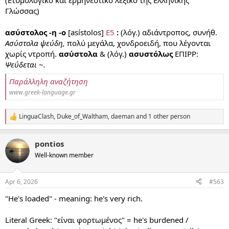
Γλώσσας)
ασύστολος -η -ο
[asístolos]
Ε5
:
(λόγ.) αδιάντροπος, συνήθ.
Aσύστολα ψεύδη,
πολύ μεγάλα, χονδροειδή, που λέγονται
χωρίς ντροπή.
ασύστολα
& (λόγ.)
ασυστόλως
ΕΠIΡΡ:
Ψεύδεται
~
.
Παράλληλη αναζήτηση
www.greek-language.gr
LinguaClash
,
Duke_of_Waltham
,
daeman
and 1 other person
R
e
a
pontios
c
t
Well-known member
i
o
n
Apr 6, 2026
#563
s
:
"He's loaded" - meaning: he's very rich.
Literal Greek: "είναι φορτωμένος" = he's burdened /