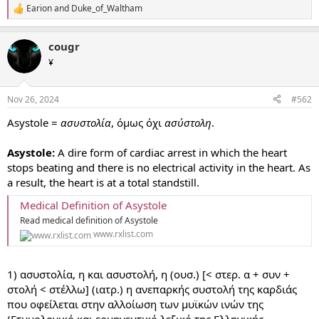
Earion
and
Duke_of_Waltham
R
e
a
cougr
c
t
¥
i
o
n
Nov 26, 2024
#562
s
:
Asystole =
ασυστολία
, όμως όχι
ασύστολη
.
Asystole:
A dire form of cardiac arrest in which the heart
stops beating and there is no electrical activity in the heart. As
a result, the heart is at a total standstill.
Medical Definition of Asystole
Read medical definition of Asystole
www.rxlist.com
1) ασυστολία, η και ασυστολή, η (ουσ.) [< στερ. α + συν +
στολή < στέλλω] (ιατρ.) η ανεπαρκής συστολή της καρδιάς
που οφείλεται στην αλλοίωση των μυϊκών ινών της
(Ετυμολογικό και ερμηνευτικό λεξικό της Ελληνικής