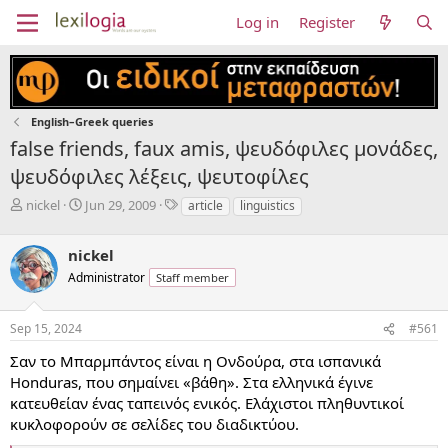
Log in
Register
English–Greek queries
false friends, faux amis, ψευδόφιλες μονάδες,
ψευδόφιλες λέξεις, ψευτοφίλες
T
S
T
nickel
Jun 29, 2009
article
linguistics
h
t
a
r
a
g
nickel
e
r
s
a
t
Administrator
Staff member
d
d
s
a
Sep 15, 2024
#561
t
t
a
e
Σαν το Μπαρμπάντος είναι η Ονδούρα, στα ισπανικά
r
Honduras, που σημαίνει «βάθη». Στα ελληνικά έγινε
t
e
κατευθείαν ένας ταπεινός ενικός. Ελάχιστοι πληθυντικοί
r
κυκλοφορούν σε σελίδες του διαδικτύου.