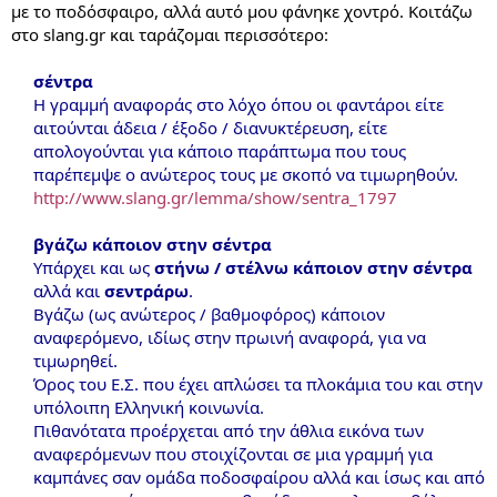
με το ποδόσφαιρο, αλλά αυτό μου φάνηκε χοντρό. Κοιτάζω
στο slang.gr και ταράζομαι περισσότερο:
σέντρα
Η γραμμή αναφοράς στο λόχο όπου οι φαντάροι είτε
αιτούνται άδεια / έξοδο / διανυκτέρευση, είτε
απολογούνται για κάποιο παράπτωμα που τους
παρέπεμψε ο ανώτερος τους με σκοπό να τιμωρηθούν.
http://www.slang.gr/lemma/show/sentra_1797
βγάζω κάποιον στην σέντρα
Υπάρχει και ως
στήνω / στέλνω κάποιον στην σέντρα
αλλά και
σεντράρω
.
Βγάζω (ως ανώτερος / βαθμοφόρος) κάποιον
αναφερόμενο, ιδίως στην πρωινή αναφορά, για να
τιμωρηθεί.
Όρος του Ε.Σ. που έχει απλώσει τα πλοκάμια του και στην
υπόλοιπη Ελληνική κοινωνία.
Πιθανότατα προέρχεται από την άθλια εικόνα των
αναφερόμενων που στοιχίζονται σε μια γραμμή για
καμπάνες σαν ομάδα ποδοσφαίρου αλλά και ίσως και από