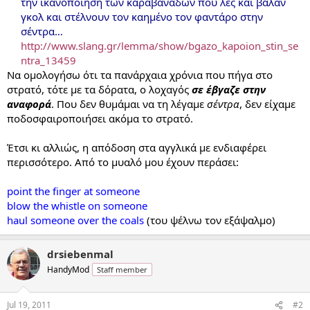
την ικανοποίηση των καραβανάδων που λες και βάλαν
γκολ και στέλνουν τον καημένο τον φαντάρο στην
σέντρα…
http://www.slang.gr/lemma/show/bgazo_kapoion_stin_se
ntra_13459
Να ομολογήσω ότι τα πανάρχαια χρόνια που πήγα στο
στρατό, τότε με τα δόρατα, ο λοχαγός
σε έβγαζε στην
αναφορά
. Που δεν θυμάμαι να τη λέγαμε
σέντρα
, δεν είχαμε
ποδοσφαιροποιήσει ακόμα το στρατό.
Έτσι κι αλλιώς, η απόδοση στα αγγλικά με ενδιαφέρει
περισσότερο. Από το μυαλό μου έχουν περάσει:
point the finger at someone
blow the whistle on someone
haul someone over the coals
(του ψέλνω τον εξάψαλμο)
drsiebenmal
HandyMod
Staff member
Jul 19, 2011
#2