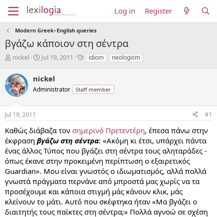
Log in
Register
Modern Greek–English queries
βγάζω κάποιον στη σέντρα
T
S
T
nickel
Jul 19, 2011
idiom
neologism
h
t
a
r
a
g
nickel
e
r
s
Administrator
Staff member
a
t
d
d
s
a
Jul 19, 2011
#1
t
t
a
e
Καθώς διάβαζα τον
σημερινό Πρετεντέρη
, έπεσα πάνω στην
r
έκφραση
βγάζω στη σέντρα
: «Ακόμη κι έτσι, υπάρχει πάντα
t
ένας άλλος Τύπος που βγάζει στη σέντρα τους αληταράδες -
e
όπως έκανε στην προκειμένη περίπτωση ο εξαιρετικός
r
Guardian». Μου είναι γνωστός ο ιδιωματισμός, αλλά πολλά
γνωστά πράγματα περνάνε από μπροστά μας χωρίς να τα
προσέχουμε και κάποια στιγμή μάς κάνουν κλικ, μάς
κλείνουν το μάτι. Αυτό που σκέφτηκα ήταν «Μα βγάζει ο
διαιτητής τους παίκτες στη σέντρα;» Πολλά αγνοώ σε σχέση