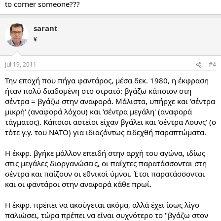
to corner someone???
sarant
¥
Jul 19, 2011
#4
Την εποχή που πήγα φαντάρος, μέσα δεκ. 1980, η έκφραση
ήταν πολύ διαδομένη στο στρατό: βγάζω κάποιον στη
σέντρα = βγάζω στην αναφορά. Μάλιστα, υπήρχε και 'σέντρα
μικρή' (αναφορά λόχου) και 'σέντρα μεγάλη' (αναφορά
τάγματος). Κάποιοι αστείοι είχαν βγάλει και 'σέντρα Λουνς' (ο
τότε γ.γ. του ΝΑΤΟ) για ιδιαζόντως ειδεχθή παραπτώματα.
Η έκφρ. βγήκε μάλλον επειδή στην αρχή του αγώνα, ιδίως
στις μεγάλες διοργανώσεις, οι παίχτες παρατάσσονται στη
σέντρα και παίζουν οι εθνικοί ύμνοι. Έτσι παρατάσσονται
και οι φαντάροι στην αναφορά κάθε πρωί.
Η έκφρ. πρέπει να ακούγεται ακόμα, αλλά έχει ίσως λίγο
παλιώσει, τώρα πρέπει να είναι συχνότερο το "βγάζω στον