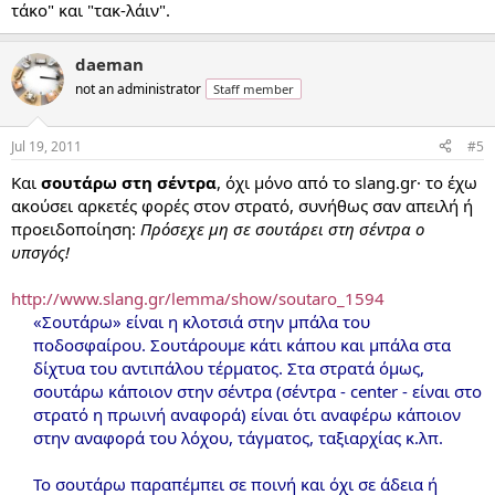
τάκο" και "τακ-λάιν".
daeman
not an administrator
Staff member
Jul 19, 2011
#5
Και
σουτάρω στη σέντρα
, όχι μόνο από το slang.gr· το έχω
ακούσει αρκετές φορές στον στρατό, συνήθως σαν απειλή ή
προειδοποίηση:
Πρόσεχε μη σε σουτάρει στη σέντρα ο
υπσγός!
http://www.slang.gr/lemma/show/soutaro_1594
«Σουτάρω» είναι η κλοτσιά στην μπάλα του
ποδοσφαίρου. Σουτάρουμε κάτι κάπου και μπάλα στα
δίχτυα του αντιπάλου τέρματος. Στα στρατά όμως,
σουτάρω κάποιον στην σέντρα (σέντρα - center - είναι στο
στρατό η πρωινή αναφορά) είναι ότι αναφέρω κάποιον
στην αναφορά του λόχου, τάγματος, ταξιαρχίας κ.λπ.
Το σουτάρω παραπέμπει σε ποινή και όχι σε άδεια ή