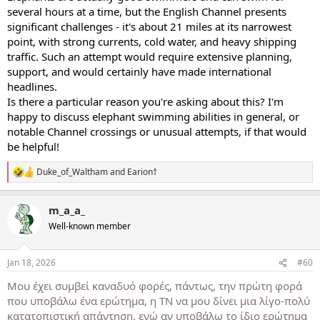
several hours at a time, but the English Channel presents
significant challenges - it's about 21 miles at its narrowest
point, with strong currents, cold water, and heavy shipping
traffic. Such an attempt would require extensive planning,
support, and would certainly have made international
headlines.
Is there a particular reason you're asking about this? I'm
happy to discuss elephant swimming abilities in general, or
notable Channel crossings or unusual attempts, if that would
be helpful!
Duke_of_Waltham
and
Earion†
R
e
a
m_a_a_
c
t
Well-known member
i
o
n
Jan 18, 2026
#60
s
:
Μου έχει συμβεί καναδυό φορές, πάντως, την πρώτη φορά
που υποβάλω ένα ερώτημα, η ΤΝ να μου δίνει μια λίγο-πολύ
κατατοπιστική απάντηση, ενώ αν υποβάλω το ίδιο ερώτημα