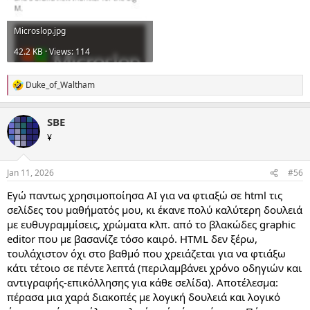
Microslop.jpg
42.2 KB · Views: 114
Duke_of_Waltham
R
e
a
SBE
c
t
¥
i
o
n
Jan 11, 2026
#56
s
:
Εγώ παντως χρησιμοποίησα ΑΙ για να φτιαξώ σε html τις
σελίδες του μαθήματός μου, κι έκανε πολύ καλύτερη δουλειά
με ευθυγραμμίσεις, χρώματα κλπ. από το βλακώδες graphic
editor που με βασανίζε τόσο καιρό. HTML δεν ξέρω,
τουλάχιστον όχι στο βαθμό που χρειάζεται για να φτιάξω
κάτι τέτοιο σε πέντε λεπτά (περιλαμβάνει χρόνο οδηγιών και
αντιγραφής-επικόλλησης για κάθε σελίδα). Αποτέλεσμα:
πέρασα μια χαρά διακοπές με λογική δουλειά και λογικό