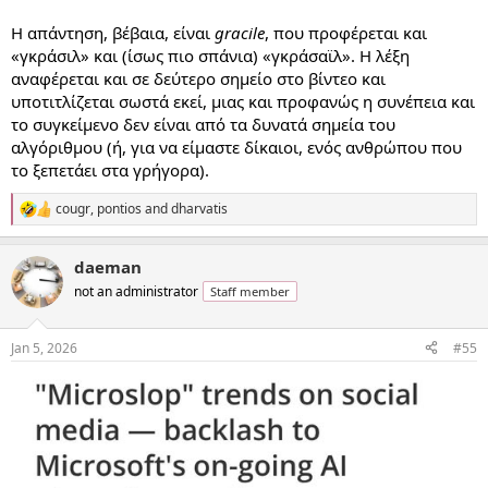
Η απάντηση, βέβαια, είναι
gracile
, που προφέρεται και
«γκράσιλ» και (ίσως πιο σπάνια) «γκράσαϊλ». Η λέξη
αναφέρεται και σε δεύτερο σημείο στο βίντεο και
υποτιτλίζεται σωστά εκεί, μιας και προφανώς η συνέπεια και
το συγκείμενο δεν είναι από τα δυνατά σημεία του
αλγόριθμου (ή, για να είμαστε δίκαιοι, ενός ανθρώπου που
το ξεπετάει στα γρήγορα).
cougr
,
pontios
and
dharvatis
R
e
a
daeman
c
t
not an administrator
Staff member
i
o
n
Jan 5, 2026
#55
s
: