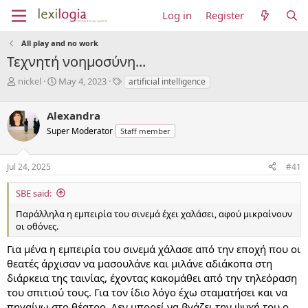
Log in
Register
All play and no work
Τεχνητή νοημοσύνη...
T
S
T
nickel
May 4, 2023
artificial intelligence
h
t
a
r
a
g
Alexandra
e
r
s
a
t
Super Moderator
Staff member
d
d
s
a
Jul 24, 2025
#41
t
t
a
e
r
SBE said:
t
Παράλληλα η εμπειρία του σινεμά έχει χαλάσει, αφού μικραίνουν
e
οι οθόνες.
r
Για μένα η εμπειρία του σινεμά χάλασε από την εποχή που οι
θεατές άρχισαν να μασουλάνε και μιλάνε αδιάκοπα στη
διάρκεια της ταινίας, έχοντας κακομάθει από την τηλεόραση
του σπιτιού τους. Για τον ίδιο λόγο έχω σταματήσει και να
πηγαίνω στο θέατρο. Δεν μπορεί να βγάζει την ψυχή του ο