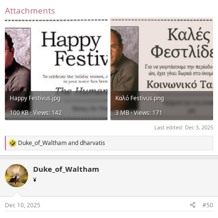
Attachments
Happy Festivus.jpg
Καλό Festivus.png
100 KB · Views: 142
3 MB · Views: 171
Last edited:
Dec 3, 2025
Duke_of_Waltham
and
dharvatis
R
e
a
Duke_of_Waltham
c
t
¥
i
o
n
Dec 10, 2025
#50
s
: