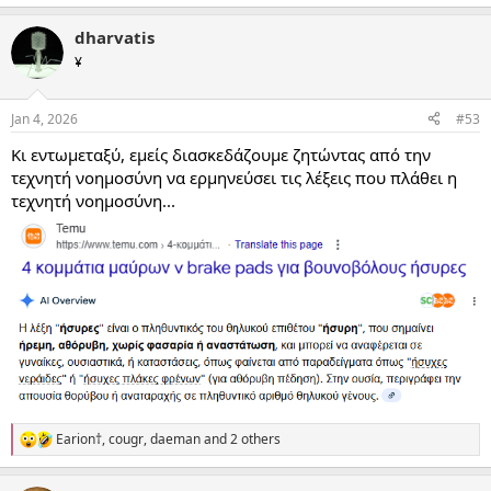
e
a
dharvatis
c
t
¥
i
o
n
Jan 4, 2026
#53
s
:
Κι εντωμεταξύ, εμείς διασκεδάζουμε ζητώντας από την
τεχνητή νοημοσύνη να ερμηνεύσει τις λέξεις που πλάθει η
τεχνητή νοημοσύνη...
Earion†
,
cougr
,
daeman
and 2 others
R
e
a