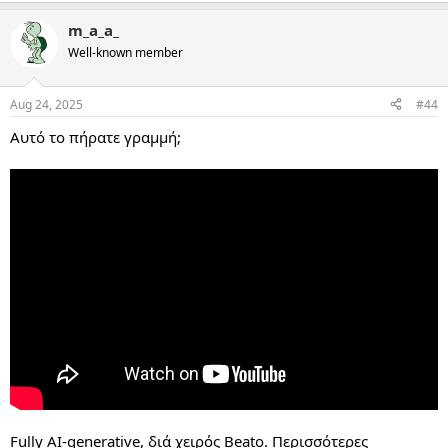
m_a_a_
Well-known member
Aug 24, 2025
#44
Αυτό το πήρατε γραμμή;
Fully AI-generative, διά χειρός Beato. Περισσότερες