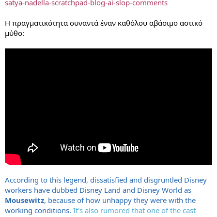
satya-nadella-scratchpad-blog-ai-slop-comments
Η πραγματικότητα συναντά έναν καθόλου αβάσιμο αστικό
μύθο:
According to this legend, dissatisfied and disgruntled Disney
workers have dubbed Disney Land and Disney World as
Mousewitz
, because of how unhappy they were with the
working conditions.
It's also rumored that one of the cast