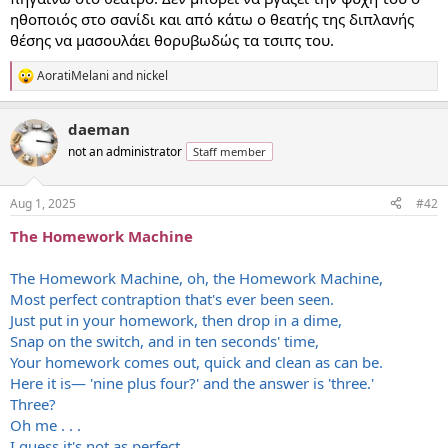
ηθοποιός στο σανίδι και από κάτω ο θεατής της διπλανής
θέσης να μασουλάει θορυβωδώς τα τσιπς του.
AoratiMelani
and
nickel
R
e
a
daeman
c
t
not an administrator
Staff member
i
o
n
Aug 1, 2025
#42
s
:
The Homework Machine
The Homework Machine, oh, the Homework Machine,
Most perfect contraption that's ever been seen.
Just put in your homework, then drop in a dime,
Snap on the switch, and in ten seconds' time,
Your homework comes out, quick and clean as can be.
Here it is— 'nine plus four?' and the answer is 'three.'
Three?
Oh me . . .
I guess it's not as perfect