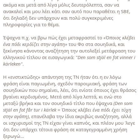
ακόμα και μετά από λίγα μόλις δευτερόλεπτα, σαν να
ανακαλεί και μου λέει κάτι σαν αυτό που παραθέτει η SBE,
ότι δηλαδή δεν υπάρχουν και πολύ συγκεκριμένες
πληροφορίες για το θέμα.
Έψαχνα π.χ. να βρω πώς έχει μεταφραστεί το
«Όποιος κλέβει
ένα πόδι κερδίζει στην αγάπη»
του Φο στα σουηδικά, και
ξεκίνησα κάνοντας αναζήτηση την αυτολεξεί μετάφραση του
ελληνικού τίτλου σε εισαγωγικά:
"Den som stjäl en fot vinner i
kärleken"
.
Η «ενστικτώδης» απάντηση της ΤΝ ήταν ότι η εν λόγω
φράση είναι παγιωμένη, σχεδόν παροιμιακή, φράση των
σουηδικών που σημαίνει, λέει, ότι ενίοτε όποιος έχει θράσος
βγαίνει κερδισμένος. Μετά από λίγα λεπτά, κι ενώ στο
μεταξύ βρήκα και τον σουηδικό τίτλο που έψαχνα
(Den som
stjäl en fot får tur i kärlek = Όποιος κλέβει ένα πόδι έχει τύχη
στην αγάπη)
, επανέλαβα την ίδια ακριβώς αναζήτηση, αλλά
οι ισχυρισμοί της ΤΝ είχαν γίνει καπνός, και πλέον μου 'λεγε
ότι δεν υπάρχει τέτοια φράση σε καταγεγραμμένη χρήση
ξερωγώ…