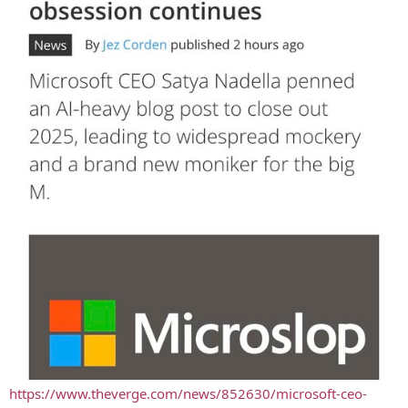
https://www.theverge.com/news/852630/microsoft-ceo-