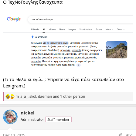
Ο ΤεχΝοΓούγλης ξαναχτυπά:
(Τι το 'θελα κι εγώ…; Έπρεπε να είχα πάει κατευθείαν στο
Lexigram.)
m_a_a_
,
skol
,
daeman
and 1 other person
R
e
a
nickel
c
t
Administrator
Staff member
i
o
n
Dec 10, 2025
#51