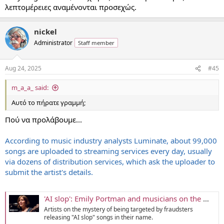
λεπτομέρειες αναμένονται προσεχώς.
nickel
Administrator
Staff member
Aug 24, 2025
#45
m_a_a_ said:
Αυτό το πήρατε γραμμή;
Πού να προλάβουμε...
According to music industry analysts Luminate, about 99,000
songs are uploaded to streaming services every day, usually
via dozens of distribution services, which ask the uploader to
submit the artist's details.
'AI slop': Emily Portman and musicians on the mystery of fraudsters releasing songs in their name
Artists on the mystery of being targeted by fraudsters
releasing "AI slop" songs in their name.