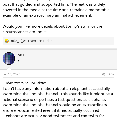
boat that guided and supported him. The feat was widely
covered in the media at the time and remains a memorable
example of an extraordinary animal achievement.
Would you like more details about Sonny’s swim or the
circumstances around it?
Duke_of_Waltham
and
Earion†
R
e
a
SBE
c
t
¥
i
o
n
Jan 16, 2026
#59
s
:
Εμένα παντως μου είπε:
I don't have any information about an elephant successfully
swimming the English Channel. This sounds like it might be a
fictional scenario or perhaps a test question, as elephants
swimming the English Channel would be an extraordinary
and well-documented event if it had actually occurred.
Elephants are actually good swimmers and can swim for