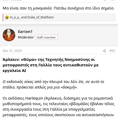
s
:
Μα είναι σαν τη
μονομανία
. Πατάω συνέχεια στο ίδιο σημείο.
m_a_a_
and
Duke_of_Waltham
R
e
a
Earion†
c
t
Moderator
Staff member
i
o
n
Dec 31, 2025
#52
s
:
Άρλεκιν: «Θύμα» της Τεχνητής Νοημοσύνης οι
μεταφραστές στη Γαλλία τους αντικαθιστούν με
εργαλεία ΑΙ
Ο εκδοτικός οίκος από την πλευρά του λέει ότι, σε αυτό το
στάδιο, πρόκειται απλώς για μια «δοκιμή».
Οι εκδόσεις Harlequin (Άρλεκιν), διάσημες για τα ρομαντικά
μυθιστορήματά τους, τις τελευταίες εβδομάδες έβαλαν τέλος
στη συνεργασία τους στη Γαλλία με επαγγελματίες
μεταφραστές, τους οποίους σκοπεύουν να αντικαταστήσουν