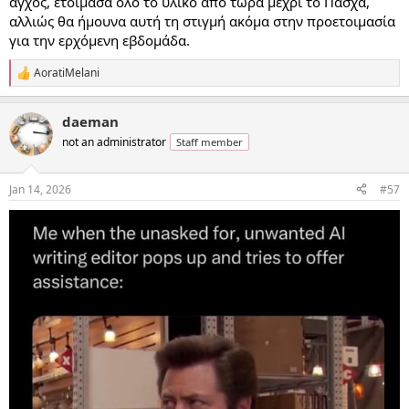
άγχος, ετοίμασα όλο το υλικό από τώρα μέχρι το Πάσχα,
αλλιώς θα ήμουνα αυτή τη στιγμή ακόμα στην προετοιμασία
για την ερχόμενη εβδομάδα.
AoratiMelani
R
e
a
daeman
c
t
not an administrator
Staff member
i
o
n
Jan 14, 2026
#57
s
: