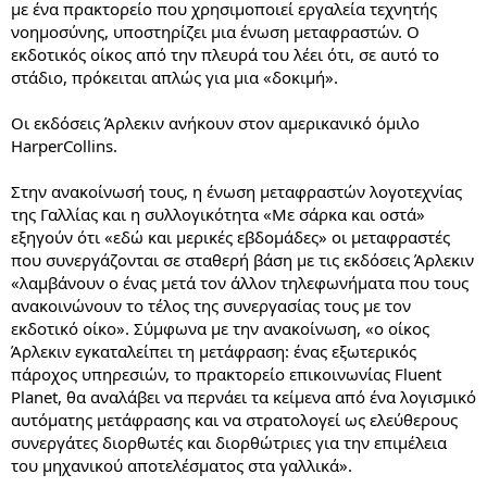
με ένα πρακτορείο που χρησιμοποιεί εργαλεία τεχνητής
νοημοσύνης, υποστηρίζει μια ένωση μεταφραστών. Ο
εκδοτικός οίκος από την πλευρά του λέει ότι, σε αυτό το
στάδιο, πρόκειται απλώς για μια «δοκιμή».
Οι εκδόσεις Άρλεκιν ανήκουν στον αμερικανικό όμιλο
HarperCollins.
Στην ανακοίνωσή τους, η ένωση μεταφραστών λογοτεχνίας
της Γαλλίας και η συλλογικότητα «Με σάρκα και οστά»
εξηγούν ότι «εδώ και μερικές εβδομάδες» οι μεταφραστές
που συνεργάζονται σε σταθερή βάση με τις εκδόσεις Άρλεκιν
«λαμβάνουν ο ένας μετά τον άλλον τηλεφωνήματα που τους
ανακοινώνουν το τέλος της συνεργασίας τους με τον
εκδοτικό οίκο». Σύμφωνα με την ανακοίνωση, «ο οίκος
Άρλεκιν εγκαταλείπει τη μετάφραση: ένας εξωτερικός
πάροχος υπηρεσιών, το πρακτορείο επικοινωνίας Fluent
Planet, θα αναλάβει να περνάει τα κείμενα από ένα λογισμικό
αυτόματης μετάφρασης και να στρατολογεί ως ελεύθερους
συνεργάτες διορθωτές και διορθώτριες για την επιμέλεια
του μηχανικού αποτελέσματος στα γαλλικά».