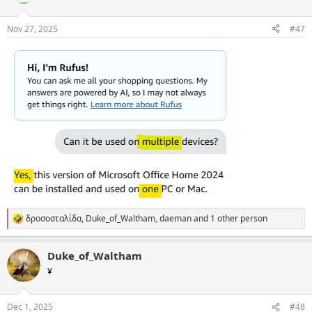
i
o
n
Nov 27, 2025
#47
s
:
δροσοσταλίδα
,
Duke_of_Waltham
,
daeman
and 1 other person
R
e
a
Duke_of_Waltham
c
t
¥
i
o
n
Dec 1, 2025
#48
s