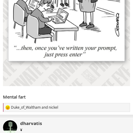
Mental fart
Duke_of_Waltham
and
nickel
R
e
a
dharvatis
c
t
¥