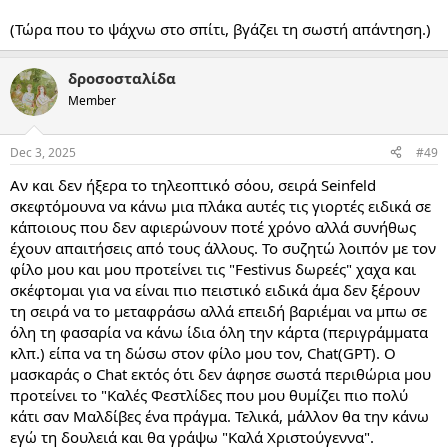
(Τώρα που το ψάχνω στο σπίτι, βγάζει τη σωστή απάντηση.)
δροσοσταλίδα
Member
Dec 3, 2025
#49
Αν και δεν ήξερα το τηλεοπτικό σόου, σειρά Seinfeld
σκεφτόμουνα να κάνω μια πλάκα αυτές τις γιορτές ειδικά σε
κάποιους που δεν αφιερώνουν ποτέ χρόνο αλλά συνήθως
έχουν απαιτήσεις από τους άλλους. Το συζητώ λοιπόν με τον
φίλο μου και μου προτείνει τις "Festivus δωρεές" χαχα και
σκέφτομαι για να είναι πιο πειστικό ειδικά άμα δεν ξέρουν
τη σειρά να το μεταφράσω αλλά επειδή βαριέμαι να μπω σε
όλη τη φασαρία να κάνω ίδια όλη την κάρτα (περιγράμματα
κλπ.) είπα να τη δώσω στον φίλο μου τον, Chat(GPT). Ο
μασκαράς ο Chat εκτός ότι δεν άφησε σωστά περιθώρια μου
προτείνει τo "Καλές Φεστλίδες που μου θυμίζει πιο πολύ
κάτι σαν Μαλδίβες ένα πράγμα. Τελικά, μάλλον θα την κάνω
εγώ τη δουλειά και θα γράψω "Καλά Χριστούγεννα".