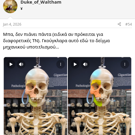
Duke_of_Waltham
c
t
¥
i
o
n
Jan 4, 2026
#54
s
:
Μπα, δεν πιάνει πάντα (ειδικά αν πρόκειται για
διαφορετικές ΤΝ). Γκούγκλαρα αυτό εδώ το δείγμα
μηχανικού υποτιτλισμού…