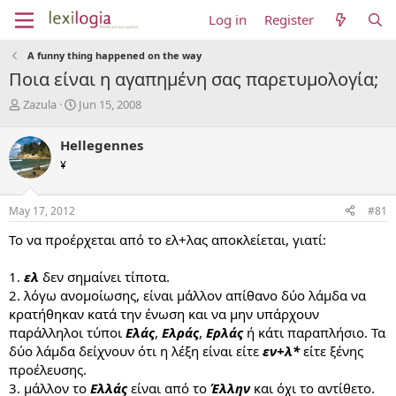
Log in
Register
A funny thing happened on the way
Ποια είναι η αγαπημένη σας παρετυμολογία;
T
S
Zazula
Jun 15, 2008
h
t
r
a
Hellegennes
e
r
¥
a
t
d
d
s
a
May 17, 2012
#81
t
t
a
e
Το να προέρχεται από το ελ+λας αποκλείεται, γιατί:
r
t
1.
ελ
δεν σημαίνει τίποτα.
e
2. λόγω ανομοίωσης, είναι μάλλον απίθανο δύο λάμδα να
r
κρατήθηκαν κατά την ένωση και να μην υπάρχουν
παράλληλοι τύποι
Ελάς
,
Ελράς
,
Ερλάς
ή κάτι παραπλήσιο. Τα
δύο λάμδα δείχνουν ότι η λέξη είναι είτε
εν+λ*
είτε ξένης
προέλευσης.
3. μάλλον το
Ελλάς
είναι από το
Έλλην
και όχι το αντίθετο.