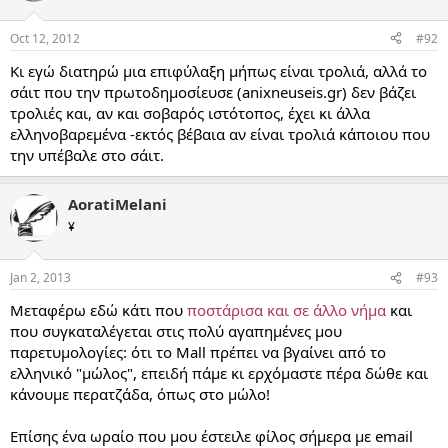
Oct 12, 2012
#92
Κι εγώ διατηρώ μια επιφύλαξη μήπως είναι τρολιά, αλλά το
σάιτ που την πρωτοδημοσίευσε (anixneuseis.gr) δεν βάζει
τρολιές και, αν και σοβαρός ιστότοπος, έχει κι άλλα
ελληνοβαρεμένα -εκτός βέβαια αν είναι τρολιά κάποιου που
την υπέβαλε στο σάιτ.
AoratiMelani
¥
Jan 2, 2013
#93
Μεταφέρω εδώ κάτι που
ποστάρισα και σε άλλο νήμα
και
που συγκαταλέγεται στις πολύ αγαπημένες μου
παρετυμολογίες: ότι το Mall πρέπει να βγαίνει από το
ελληνικό "μώλος", επειδή πάμε κι ερχόμαστε πέρα δώθε και
κάνουμε περατζάδα, όπως στο μώλο!
Επίσης ένα ωραίο που μου έστειλε φίλος σήμερα με email