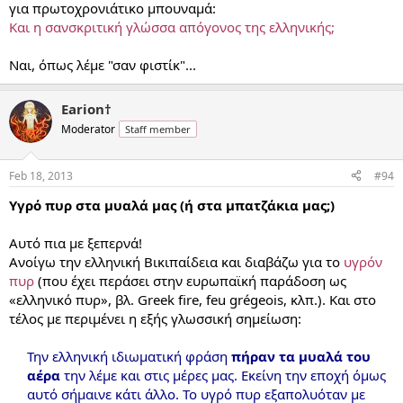
για πρωτοχρονιάτικο μπουναμά:
Και η σανσκριτική γλώσσα απόγονος της ελληνικής;
Ναι, όπως λέμε "σαν φιστίκ"...
Earion†
Moderator
Staff member
Feb 18, 2013
#94
Υγρό πυρ στα μυαλά μας (ή στα μπατζάκια μας;)
Αυτό πια με ξεπερνά!
Ανοίγω την ελληνική Βικιπαίδεια και διαβάζω για το
υγρόν
πυρ
(που έχει περάσει στην ευρωπαϊκή παράδοση ως
«ελληνικό πυρ», βλ. Greek fire, feu grégeois, κλπ.). Και στο
τέλος με περιμένει η εξής γλωσσική σημείωση:
Την ελληνική ιδιωματική φράση
πήραν τα μυαλά του
αέρα
την λέμε και στις μέρες μας. Εκείνη την εποχή όμως
αυτό σήμαινε κάτι άλλο. Το υγρό πυρ εξαπολυόταν με