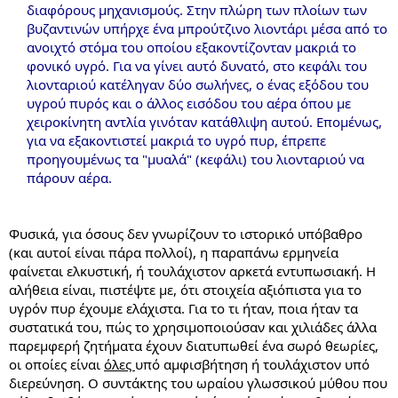
διαφόρους μηχανισμούς. Στην πλώρη των πλοίων των
βυζαντινών υπήρχε ένα μπρούτζινο λιοντάρι μέσα από το
ανοιχτό στόμα του οποίου εξακοντίζονταν μακριά το
φονικό υγρό. Για να γίνει αυτό δυνατό, στο κεφάλι του
λιονταριού κατέληγαν δύο σωλήνες, ο ένας εξόδου του
υγρού πυρός και ο άλλος εισόδου του αέρα όπου με
χειροκίνητη αντλία γινόταν κατάθλιψη αυτού. Επομένως,
για να εξακοντιστεί μακριά το υγρό πυρ, έπρεπε
προηγουμένως τα "μυαλά" (κεφάλι) του λιονταριού να
πάρουν αέρα.
Φυσικά, για όσους δεν γνωρίζουν το ιστορικό υπόβαθρο
(και αυτοί είναι πάρα πολλοί), η παραπάνω ερμηνεία
φαίνεται ελκυστική, ή τουλάχιστον αρκετά εντυπωσιακή. Η
αλήθεια είναι, πιστέψτε με, ότι στοιχεία αξιόπιστα για το
υγρόν πυρ έχουμε ελάχιστα. Για το τι ήταν, ποια ήταν τα
συστατικά του, πώς το χρησιμοποιούσαν και χιλιάδες άλλα
παρεμφερή ζητήματα έχουν διατυπωθεί ένα σωρό θεωρίες,
οι οποίες είναι
όλες
υπό αμφισβήτηση ή τουλάχιστον υπό
διερεύνηση. Ο συντάκτης του ωραίου γλωσσικού μύθου που