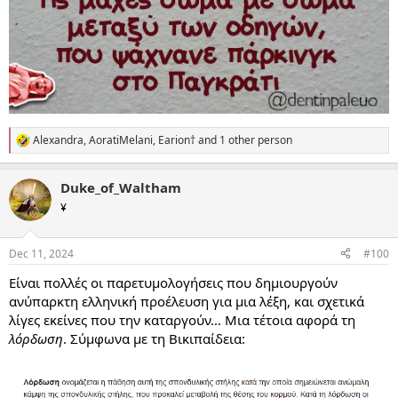
Alexandra
,
AoratiMelani
,
Earion†
and 1 other person
R
e
a
Duke_of_Waltham
c
t
¥
i
o
n
Dec 11, 2024
#100
s
:
Είναι πολλές οι παρετυμολογήσεις που δημιουργούν
ανύπαρκτη ελληνική προέλευση για μια λέξη, και σχετικά
λίγες εκείνες που την καταργούν… Μια τέτοια αφορά τη
λόρδωση
. Σύμφωνα με τη Βικιπαίδεια: