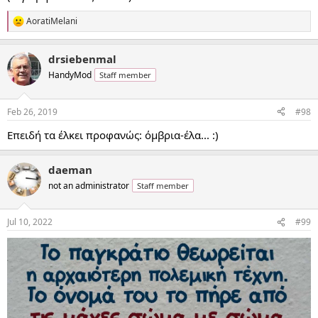
AoratiMelani
R
e
a
drsiebenmal
c
t
HandyMod
Staff member
i
o
n
Feb 26, 2019
#98
s
:
Επειδή τα έλκει προφανώς: όμβρια-έλα... :)
daeman
not an administrator
Staff member
Jul 10, 2022
#99