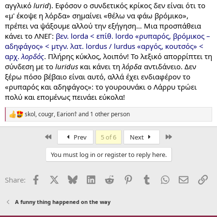
αγγλικό
lurid
). Εφόσον ο συνδετικός κρίκος δεν είναι ότι το
«μ' έκοψε η λόρδα» σημαίνει «θέλω να φάω βρόμικο»,
πρέπει να ψάξουμε αλλού την εξήγηση… Μια προσπάθεια
κάνει το ΛΝΕΓ:
βεν. lorda < επίθ. lordo «ρυπαρός, βρόμικος –
αδηφάγος» < μτγν. λατ. lordus / lurdus «αργός, κουτσός» <
αρχ.
λορδός
. Πλήρης κύκλος, λοιπόν! Το λεξικό απορρίπτει τη
σύνδεση με το
luridus
και κάνει τη
λόρδα
αντιδάνειο. Δεν
ξέρω πόσο βέβαιο είναι αυτό, αλλά έχει ενδιαφέρον το
«ρυπαρός και αδηφάγος»: το γουρουνάκι ο Λάρρυ τρώει
πολύ και επομένως πεινάει εύκολα!
skol
,
cougr
,
Earion†
and 1 other person
R
e
a
First
Last
Prev
5 of 6
Next
c
t
You must log in or register to reply here.
i
o
n
Facebook
X
Bluesky
LinkedIn
Reddit
Pinterest
Tumblr
WhatsApp
Email
Li
Share:
s
:
A funny thing happened on the way