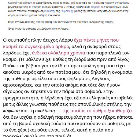
Ο συμπαθής πλην άτυχος Λάρρυ
έχει πέντε μήνες που
κοσμεί το συγκεκριμένο άρθρο
, αλλά η αναφορά στους
λόρδους έχει
ένδεκα ολόκληρα χρόνια
που παραπλανά τον
κόσμο. (Ή μάλλον είχε, καθώς τη διόρθωσα πριν από λίγο.)
Πρόκειται βέβαια για την ίδια παρετυμολόγηση που είχα
ακούσει μικρός από τον πατέρα μου, ότι δηλαδή η ονομασία
της πάθησης οφείλεται στους ψηλομύτες Άγγλους
αριστοκράτες, και την οποία ακόμα και τότε δεν ήμουν
σίγουρος αν έπρεπε να την πάρω στα σοβαρά. Στην
πραγματικότητα, η
λόρδωση
έχει εξίσου ελληνικές καταβολές
με τις άλλες γνωστές παθήσεις της σπονδυλικής στήλης, την
κύφωση
και τη
σκολίωση
—
της οποίας το άρθρο ξεκαθαρίζει
ότι δεν ισχύει η αδελφή παρετυμολόγηση που ήξερα κάποτε,
από τη βαριά σχολική τσάντα που κρατούσαν οι μαθητές με
το ένα χέρι (και ούτε είναι, τελικά, αυτή η αιτία που
προκαλεί σκολίωση στα παιδιά).