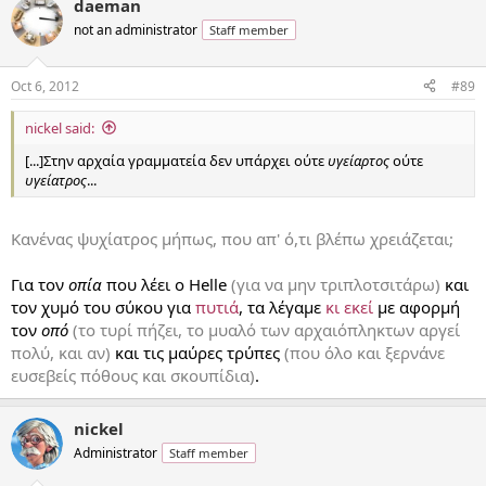
daeman
not an administrator
Staff member
Oct 6, 2012
#89
nickel said:
[...]Στην αρχαία γραμματεία δεν υπάρχει ούτε
υγείαρτος
ούτε
υγείατρος
...
Κανένας ψυχίατρος μήπως, που απ' ό,τι βλέπω χρειάζεται;
Για τον
οπία
που λέει ο Helle
(για να μην τριπλοτσιτάρω)
και
τον χυμό του σύκου για
πυτιά
, τα λέγαμε
κι εκεί
με αφορμή
τον
οπό
(το τυρί πήζει, το μυαλό των αρχαιόπληκτων αργεί
πολύ, και αν)
και τις μαύρες τρύπες
(που όλο και ξερνάνε
ευσεβείς πόθους και σκουπίδια)
.
nickel
Administrator
Staff member