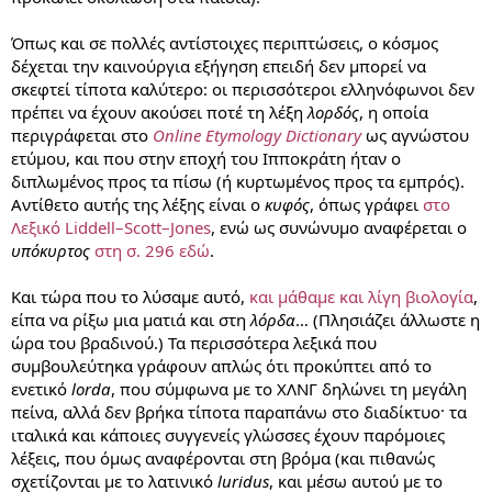
Όπως και σε πολλές αντίστοιχες περιπτώσεις, ο κόσμος
δέχεται την καινούργια εξήγηση επειδή δεν μπορεί να
σκεφτεί τίποτα καλύτερο: οι περισσότεροι ελληνόφωνοι δεν
πρέπει να έχουν ακούσει ποτέ τη λέξη
λορδός
, η οποία
περιγράφεται στο
Online Etymology Dictionary
ως αγνώστου
ετύμου, και που στην εποχή του Ιπποκράτη ήταν ο
διπλωμένος προς τα πίσω (ή κυρτωμένος προς τα εμπρός).
Αντίθετο αυτής της λέξης είναι ο
κυφός
, όπως γράφει
στο
Λεξικό Liddell–Scott–Jones
, ενώ ως συνώνυμο αναφέρεται ο
υπόκυρτος
στη σ. 296 εδώ
.
Και τώρα που το λύσαμε αυτό,
και μάθαμε και λίγη βιολογία
,
είπα να ρίξω μια ματιά και στη
λόρδα
… (Πλησιάζει άλλωστε η
ώρα του βραδινού.) Τα περισσότερα λεξικά που
συμβουλεύτηκα γράφουν απλώς ότι προκύπτει από το
ενετικό
lorda
, που σύμφωνα με το ΧΛΝΓ δηλώνει τη μεγάλη
πείνα, αλλά δεν βρήκα τίποτα παραπάνω στο διαδίκτυο· τα
ιταλικά και κάποιες συγγενείς γλώσσες έχουν παρόμοιες
λέξεις, που όμως αναφέρονται στη βρόμα (και πιθανώς
σχετίζονται με το λατινικό
luridus
, και μέσω αυτού με το