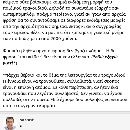
κείμενο ούτε βρίσκουμε καμμιά ενδιάμεση μορφή του
παιδικού τραγουδιού. Δηλαδή το συναντάμε εξαρχής σαν
αμπεμπαμπλόμ, πράγμα περίεργο, γιατί αν ήταν από αρχαία
φράση θα το συναντούσαμε σε διάφορες ενδιάμεσες μορφές,
από την αρχαιότητα ως σήμερα, εκτός κι αν ο συγγραφέας
του κειμένου θέλει να μας πει ότι ξύπνησε η γενετική μνήμη
των παιδιών, μετά από 2000 χρόνια.
Φυσικά η δήθεν αρχαία φράση δεν βγάζει νόημα... Η δε
φράση "του κείθεν" δεν είναι καν ελληνικά. (
*εδώ εξηγώ
γιατί*
)
Υπάρχει βέβαια και το θέμα της λειτουργίας του τραγουδιού.
Η έννοια είναι να τραγουδιέται συλλαβιστά, γιατί σκοπός
είναι η επιλογή ατόμου. Σε κάθε περίπτωση, αν ήταν ένα
τραγουδάκι που λεγόταν συλλαβιστά, δεν γίνεται να έχασε
συλλαβές στην πορεία. Εδώ έχουμε δυο συλλαβές να λείπουν
από το σύγχρονο κομμάτι.
sarant
¥