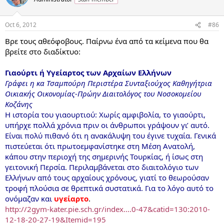
Oct 6, 2012
#86
Βρε τους αθεόφοβους. Παίρνω ένα από τα κείμενα που θα
βρείτε στο διαδίκτυο:
Γιαούρτι ή Υγείαρτος των Αρχαίων Ελλήνων
Γράφει η κα Τσαμπούρη Περιστέρα Συνταξιούχος Καθηγήτρια
Οικιακής Οικονομίας-Πρώην Διαιτολόγος του Νοσοκομείου
Κοζάνης
Η ιστορία του γιαουρτιού: Χωρίς αμφιβολία, το γιαούρτι,
υπήρχε πολλά χρόνια πριν οι άνθρωποι γράψουν γι’ αυτό.
Είναι πολύ πιθανό ότι η ανακάλυψη του έγινε τυχαία. Γενικά
πιστεύεται ότι πρωτοεμφανίστηκε στη Μέση Ανατολή,
κάπου στην περιοχή της σημερινής Τουρκίας, ή ίσως στη
γειτονική Περσία. Περιλαμβάνεται στο διαιτολόγιο των
Ελλήνων από τους αρχαίους χρόνους, γιατί το θεωρούσαν
τροφή πλούσια σε θρεπτικά συστατικά. Για το λόγο αυτό το
ονόμαζαν και
υγείαρτο
.
http://2gym-kater.pie.sch.gr/index....0-47&catid=130:2010-
12-18-20-27-19&Itemid=195