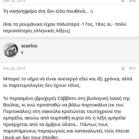
Feb 18, 2013
#96
Τη
νοσ[ο/η]φόρο άτη
δεν είδα πουθενά... :)
(Και τα ρουμάνικα είχαν παλιότερα -17ος, 18ος αι.- πολύ
περισσότερες ελληνικές λέξεις)
stathis
¥
Feb 26, 2019
#97
Μπορεί το νήμα να είναι ανενεργό εδώ και έξι χρόνια, αλλά
οι παρετυμολογίες δεν έχουν τέλος.
Το περασμένο (βροχερό) Σάββατο στη βιολογική λαϊκή της
Βούλας, κι ενώ προσπαθώ να βάλω πορτοκάλια (εκ του
Πορτοκάλος) στη σακούλα κρατώντας ταυτόχρονα την
ομπρέλα, ακούω από συμπαθή κυρία ότι η λέξη
ομπρέλα
προέρχεται από τα
όμβρια
ύδατα... Πάντως τους
παριστάμενους παραγωγούς και καταναλωτές τούς έπεισε
(σιγά μη δεν τους έπειθε).