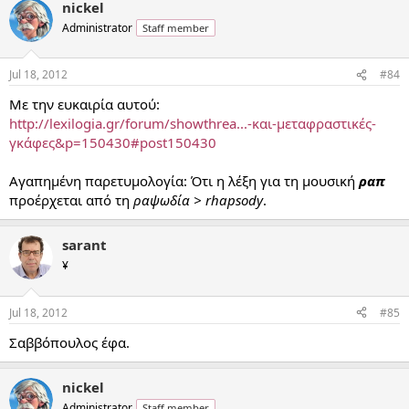
nickel
Administrator
Staff member
Jul 18, 2012
#84
Με την ευκαιρία αυτού:
http://lexilogia.gr/forum/showthrea...-και-μεταφραστικές-
γκάφες&p=150430#post150430
Αγαπημένη παρετυμολογία: Ότι η λέξη για τη μουσική
ραπ
προέρχεται από τη
ραψωδία > rhapsody
.
sarant
¥
Jul 18, 2012
#85
Σαββόπουλος έφα.
nickel
Administrator
Staff member