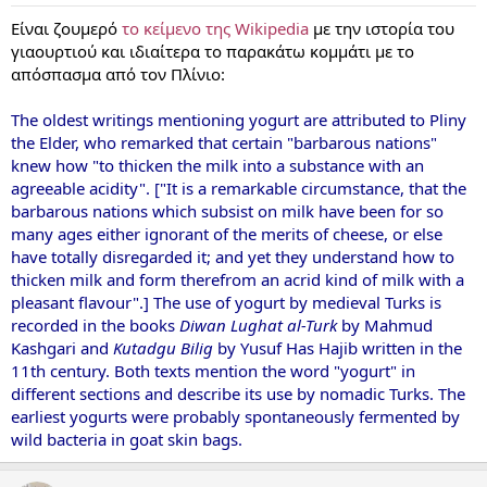
Είναι ζουμερό
το κείμενο της Wikipedia
με την ιστορία του
γιαουρτιού και ιδιαίτερα το παρακάτω κομμάτι με το
απόσπασμα από τον Πλίνιο:
The oldest writings mentioning yogurt are attributed to Pliny
the Elder, who remarked that certain "barbarous nations"
knew how "to thicken the milk into a substance with an
agreeable acidity". ["It is a remarkable circumstance, that the
barbarous nations which subsist on milk have been for so
many ages either ignorant of the merits of cheese, or else
have totally disregarded it; and yet they understand how to
thicken milk and form therefrom an acrid kind of milk with a
pleasant flavour".] The use of yogurt by medieval Turks is
recorded in the books
Diwan Lughat al-Turk
by Mahmud
Kashgari and
Kutadgu Bilig
by Yusuf Has Hajib written in the
11th century. Both texts mention the word "yogurt" in
different sections and describe its use by nomadic Turks. The
earliest yogurts were probably spontaneously fermented by
wild bacteria in goat skin bags.