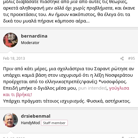
μόλις διαβάσατε πιάστηκε από
μία
από αυτές τις θεωρίες,
αρκετά αληθοφανή μεν
αλλά όχι χωρίς προβλήματα
, και έκανε
τις προεκτάσεις του. Αν ήμουν κακόπιστος, θα έλεγα ότι τα
δικά του μυαλά πήρανε κάμποσο αέρα...
bernardina
Moderator
Feb 18, 2013
#95
Πριν από κάτι μέρες, μια σχολιάστρια του Σαραντ ρώτησε αν
υπάρχει καμιά βάση στον ισχυρισμό ότι η λέξη Νοσφεράτου
προέρχεται από το ελληνικο(πρεπές/φανές) *νοσοφόρος.
Επειδή μπήκε ο δγιάλος μέσα μου,
pun intended
,
γούγλισα
και τι βρήκα;!
Υπάρχει πράγματι τέτοιος
ισχυρισμός
. Φυσικά, αστήρικτος.
drsiebenmal
HandyMod
Staff member