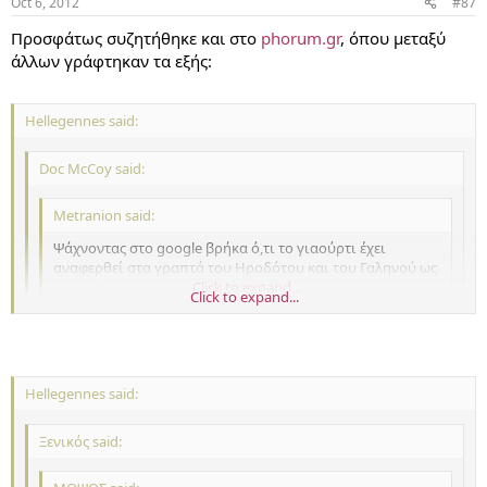
Oct 6, 2012
#87
Προσφάτως συζητήθηκε και στο
phorum.gr
, όπου μεταξύ
άλλων γράφτηκαν τα εξής:
Hellegennes said:
Doc McCoy said:
Metranion said:
Ψάχνοντας στο google βρήκα ό,τι το γιαούρτι έχει
αναφερθεί στα γραπτά του Ηροδότου και του Γαληνού ως
υγείαρτος
Click to expand...
Click to expand...
Πού καταγράφεται αυτή η λέξη;
Click to expand...
Πουθενά. Δεν υπάρχει τέτοια λέξη.
Hellegennes said:
Το google δεν είναι λεξικό. Τέτοια λέξη δεν υπάρχει πουθενά, σε
κανένα λεξικό. Ούτε τα σύγχρονα λεξικά την γνωρίζουν, σαν πηγή
Ξενικός said:
της σύγχρονης, ούτε και τα λεξικά αρχαίων την γνωρίζουν, όπως
το Liddell-Scott. Ούτε φυσικά στο TLG υπάρχει, που περιέχει όλα