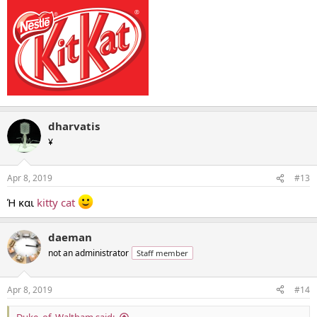
dharvatis
¥
Apr 8, 2019
#13
Ή και
kitty cat
daeman
not an administrator
Staff member
Apr 8, 2019
#14
Duke_of_Waltham said: