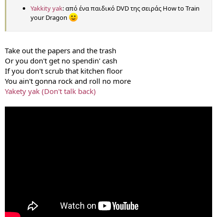
Yakkity yak
: από ένα παιδικό DVD της σειράς How to Train
your Dragon
Take out the papers and the trash
Or you don't get no spendin' cash
If you don't scrub that kitchen floor
You ain't gonna rock and roll no more
Yakety yak (Don't talk back)