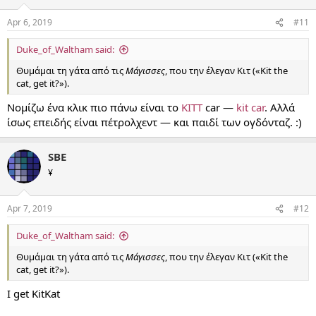
Apr 6, 2019
#11
Duke_of_Waltham said:
Θυμάμαι τη γάτα από τις
Μάγισσες
, που την έλεγαν Κιτ («Kit the
cat, get it?»).
Νομίζω ένα κλικ πιο πάνω είναι το
KITT
car —
kit car
. Αλλά
ίσως επειδής είναι πέτρολχεντ — και παιδί των ογδόνταζ. :)
SBE
¥
Apr 7, 2019
#12
Duke_of_Waltham said:
Θυμάμαι τη γάτα από τις
Μάγισσες
, που την έλεγαν Κιτ («Kit the
cat, get it?»).
I get KitKat