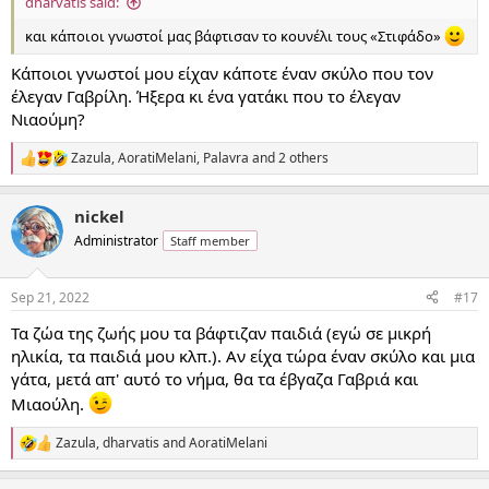
dharvatis said:
και κάποιοι γνωστοί μας βάφτισαν το κουνέλι τους «Στιφάδο»
Κάποιοι γνωστοί μου είχαν κάποτε έναν σκύλο που τον
έλεγαν Γαβρίλη. Ήξερα κι ένα γατάκι που το έλεγαν
Νιαούμη?
Zazula
,
AoratiMelani
,
Palavra
and 2 others
R
e
a
nickel
c
t
Administrator
Staff member
i
o
n
Sep 21, 2022
#17
s
:
Τα ζώα της ζωής μου τα βάφτιζαν παιδιά (εγώ σε μικρή
ηλικία, τα παιδιά μου κλπ.). Αν είχα τώρα έναν σκύλο και μια
γάτα, μετά απ' αυτό το νήμα, θα τα έβγαζα Γαβριά και
Μιαούλη.
Zazula
,
dharvatis
and
AoratiMelani
R
e
a