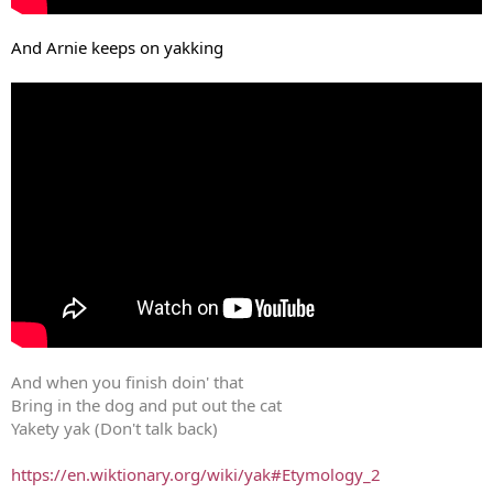
And Arnie keeps on yakking
And when you finish doin' that
Bring in the dog and put out the cat
Yakety yak (Don't talk back)
https://en.wiktionary.org/wiki/yak#Etymology_2