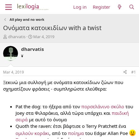
Log in
Register
All play and no work
Ονόματα κατοικιδίων with a twist
T
S
dharvatis
Mar 4, 2019
h
t
r
a
dharvatis
e
r
¥
a
t
d
d
s
a
Mar 4, 2019
#1
t
t
a
e
Ξεκινώ μια συλλογή με ονόματα κατοικίδιων ζώων που
r
σχηματίζουν φράσεις - συμπληρώστε ελεύθερα:
t
e
r
Pat the dog: το ήξερα από τον
πορσελάνινο σκύλο
του
Joey στα Φιλαράκια, αλλά τώρα υπάρχει και
παιδική
σειρά
με αυτό το όνομα
Quoth the raven: έτσι βάφτισε ο Terry Pratchett ένα
ομιλούν κοράκι
, από το
ποίημα
του Edgar Allan Poe