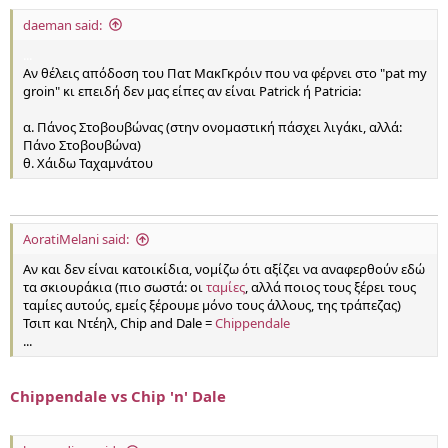
daeman said:
...
Αν θέλεις απόδοση του Πατ ΜακΓκρόιν που να φέρνει στο "pat my
groin" κι επειδή δεν μας είπες αν είναι Patrick ή Patricia:
α. Πάνος Στοβουβώνας (στην ονομαστική πάσχει λιγάκι, αλλά:
Πάνο Στοβουβώνα)
θ. Χάιδω Ταχαμνάτου
AoratiMelani said:
Αν και δεν είναι κατοικίδια, νομίζω ότι αξίζει να αναφερθούν εδώ
τα σκιουράκια (πιο σωστά: οι
ταμίες
, αλλά ποιος τους ξέρει τους
ταμίες αυτούς, εμείς ξέρουμε μόνο τους άλλους, της τράπεζας)
Τσιπ και Ντέηλ, Chip and Dale =
Chippendale
...
Chippendale vs Chip 'n' Dale