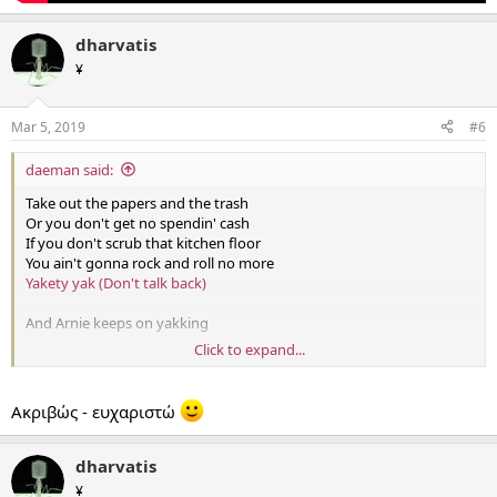
dharvatis
¥
Mar 5, 2019
#6
daeman said:
Take out the papers and the trash
Or you don't get no spendin' cash
If you don't scrub that kitchen floor
You ain't gonna rock and roll no more
Yakety yak (Don't talk back)
And Arnie keeps on yakking
Click to expand...
And when you finish doin' that
Bring in the dog and put out the cat
Yakety yak (Don't talk back)
Ακριβώς - ευχαριστώ
https://en.wiktionary.org/wiki/yak#Etymology_2
dharvatis
¥