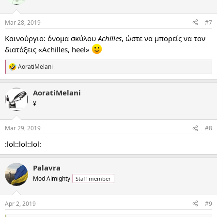
Mar 28, 2019
#7
Καινούργιο: όνομα σκύλου
Achilles
, ώστε να μπορείς να τον
διατάξεις «Achilles, heel»
AoratiMelani
R
e
a
AoratiMelani
c
t
¥
i
o
n
Mar 29, 2019
#8
s
:
:lol::lol::lol:
Palavra
Mod Almighty
Staff member
Apr 2, 2019
#9