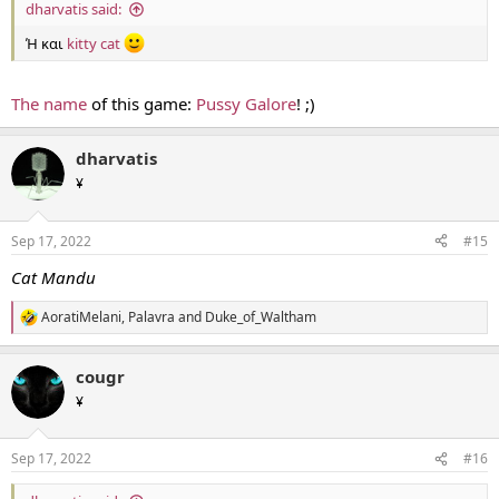
dharvatis said:
Ή και
kitty cat
The name
of this game:
Pussy Galore
! ;)
dharvatis
¥
Sep 17, 2022
#15
Cat Mandu
AoratiMelani
,
Palavra
and
Duke_of_Waltham
R
e
a
cougr
c
t
¥
i
o
n
Sep 17, 2022
#16
s
: