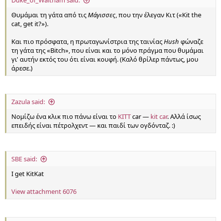
Θυμάμαι τη γάτα από τις
Μάγισσες
, που την έλεγαν Κιτ («Kit the
cat, get it?»).
Και πιο πρόσφατα, η πρωταγωνίστρια της ταινίας
Hush
φώναζε
τη γάτα της «Bitch», που είναι και το μόνο πράγμα που θυμάμαι
γι' αυτήν εκτός του ότι είναι κουφή. (Καλό θρίλερ πάντως, μου
άρεσε.)
Zazula said:
Νομίζω ένα κλικ πιο πάνω είναι το
KITT
car —
kit car
. Αλλά ίσως
επειδής είναι πέτρολχεντ — και παιδί των ογδόνταζ. :)
SBE said:
I get KitKat
View attachment 6076