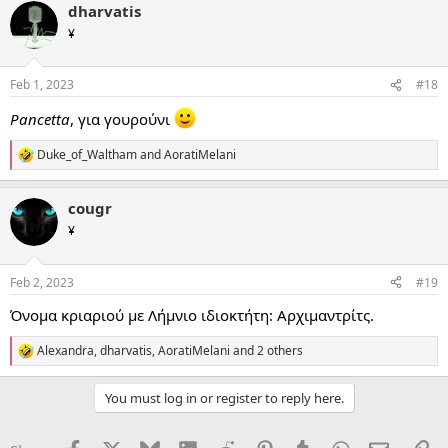
dharvatis
c
t
¥
i
o
n
Feb 1, 2023
#18
s
:
Pancetta
, για γουρούνι
Duke_of_Waltham
and
AoratiMelani
R
e
a
cougr
c
t
¥
i
o
n
Feb 2, 2023
#19
s
:
Όνομα κριαριού με Λήμνιο ιδιοκτήτη: Αρχιμαντρίτς.
Alexandra
,
dharvatis
,
AoratiMelani
and 2 others
R
e
a
You must log in or register to reply here.
c
t
i
Facebook
X
Bluesky
LinkedIn
Reddit
Pinterest
Tumblr
WhatsApp
Email
Li