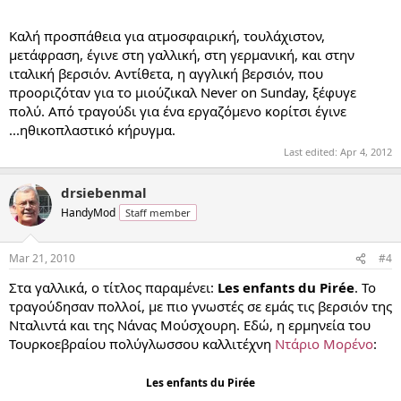
Καλή προσπάθεια για ατμοσφαιρική, τουλάχιστον,
μετάφραση, έγινε στη γαλλική, στη γερμανική, και στην
ιταλική βερσιόν. Αντίθετα, η αγγλική βερσιόν, που
προοριζόταν για το μιούζικαλ Never on Sunday, ξέφυγε
πολύ. Από τραγούδι για ένα εργαζόμενο κορίτσι έγινε
...ηθικοπλαστικό κήρυγμα.
Last edited:
Apr 4, 2012
drsiebenmal
HandyMod
Staff member
Mar 21, 2010
#4
Στα γαλλικά, ο τίτλος παραμένει:
Les enfants du Pirée
. Το
τραγούδησαν πολλοί, με πιο γνωστές σε εμάς τις βερσιόν της
Νταλιντά και της Νάνας Μούσχουρη. Εδώ, η ερμηνεία του
Τουρκοεβραίου πολύγλωσσου καλλιτέχνη
Ντάριο Μορένο
:
Les enfants du Pirée