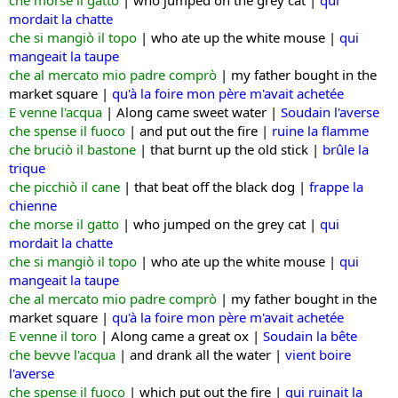
mordait la chatte
che si mangiò il topo
|
who ate up the white mouse |
qui
mangeait la taupe
che al mercato mio padre comprò
| m
y father bought in the
market square |
qu'à la foire mon père m'avait achetée
E venne l'acqua
|
Along came sweet water |
Soudain l'averse
che spense il fuoco
|
and put out the fire |
ruine la flamme
che bruciò il bastone
| that
burnt up the old stick |
brûle la
trique
che picchiò il cane
| that
beat off the black dog |
frappe la
chienne
che morse il gatto
| w
ho jumped on the grey cat |
qui
mordait la chatte
che si mangiò il topo
|
who ate up the white mouse |
qui
mangeait la taupe
che al mercato mio padre comprò
| m
y father bought in the
market square |
qu'à la foire mon père m'avait achetée
E venne il toro
|
Along came a great ox |
Soudain la bête
che bevve l'acqua
|
and drank all the water |
vient boire
l'averse
che spense il fuoco
| w
hich put out the fire |
qui ruinait la