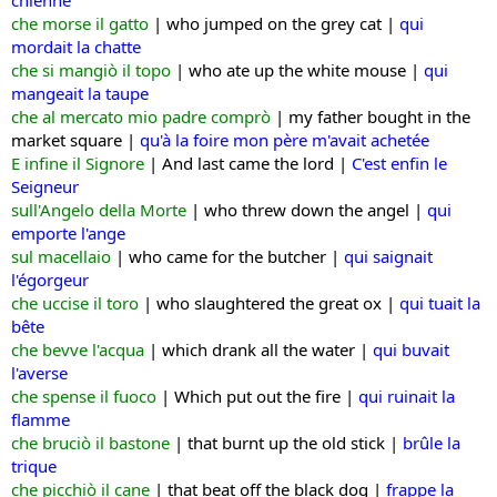
che morse il gatto
| w
ho jumped on the grey cat |
qui
mordait la chatte
che si mangiò il topo
|
who ate up the white mouse |
qui
mangeait la taupe
che al mercato mio padre comprò
| m
y father bought in the
market square |
qu'à la foire mon père m'avait achetée
E infine il Signore
|
And last came the lord |
C'est enfin le
Seigneur
sull'Angelo della Morte
|
who threw down the angel |
qui
emporte l'ange
sul macellaio
| w
ho came for the butcher |
qui saignait
l'égorgeur
che uccise il toro
| w
ho slaughtered the great ox |
qui tuait la
bête
che bevve l'acqua
|
which drank all the water |
qui buvait
l'averse
che spense il fuoco
|
Which put out the fire |
qui ruinait la
flamme
che bruciò il bastone
|
that burnt up the old stick |
brûle la
trique
che picchiò il cane
|
that beat off the black dog |
frappe la