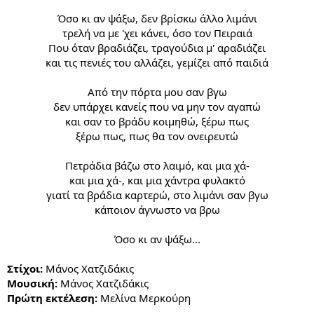
Όσο κι αν ψάξω, δεν βρίσκω άλλο λιμάνι
τρελή να με 'χει κάνει, όσο τον Πειραιά
Που όταν βραδιάζει, τραγούδια μ' αραδιάζει
και τις πενιές του αλλάζει, γεμίζει από παιδιά
Aπό την πόρτα μου σαν βγω
δεν υπάρχει κανείς που να μην τον αγαπώ
και σαν το βράδυ κοιμηθώ, ξέρω πως
ξέρω πως, πως θα τον ονειρευτώ
Πετράδια βάζω στο λαιμό, και μια χά-
και μια χά-, και μια χάντρα φυλακτό
γιατί τα βράδια καρτερώ, στο λιμάνι σαν βγω
κάποιον άγνωστο να βρω
Όσο κι αν ψάξω...​
Στίχοι:
Μάνος Χατζιδάκις
Μουσική:
Μάνος Χατζιδάκις
Πρώτη εκτέλεση:
Μελίνα Μερκούρη