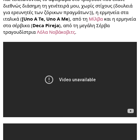
διεθνώς διάσημη τη γενέτειρά μου, χωρίς στίχους (δουλειά
για ερευνητές των ζόρικων πραγμάτων:)), η ερμηνεία στα
ιταλικά (
[Uno A Te, Uno A Me
), από τη
Μίλβα
και η ερμηνεία
στα σέρβικα (
Deca Pireja
), από τη μεγάλη Σέρβα
τραγουδίστρια
Λόλα Νοβάκοβιτς
.