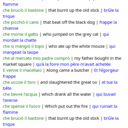
flamme
che bruciò il bastone
|
that burnt up the old stick |
brûle la
trique
che picchiò il cane
|
that beat off the black dog |
frappe la
chienne
che morse il gatto
| w
ho jumped on the grey cat |
qui
mordait la chatte
che si mangiò il topo
|
who ate up the white mouse |
qui
mangeait la taupe
che al mercato mio padre comprò
| m
y father bought in the
market square |
qu'à la foire mon père m'avait achetée
E venne il macellaio
|
Along came a butcher |
Et l'égorgeur
frappe
che uccise il toro
|
and slaughtered the great ox |
et tue la
bête
che bevve l'acqua
|
which drank all the water |
qui buvait
l'averse
che spense il fuoco
|
Which put out the fire |
qui ruinait la
flamme
che bruciò il bastone
|
that burnt up the old stick |
brûle la
trique