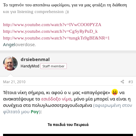
Το τερπνόν του αποπάνω ωφελίμου, για να μας φτιάξει τη διάθεση
και για listening comprehension ;)
:
http://www.youtube.com/watch?v=IVwCOO0PYZA
http://www.youtube.com/watch?v=CgSyRyPuD_k
http://www.youtube.com/watch?v=tungkTs9gBE&NR=1
Angel
overdose.
drsiebenmal
HandyMod
Staff member
Mar 21, 2010
#3
Τέτοια νίκη σήμερα, κι αφού ο ν. μας «απαγόρεψε»
να
ανακατέψουμε το
εσιόδοξο νίμα
, μόνο μία μπορεί να είναι η
συνέχεια στα πολυγλωσσοτραγουδισμένα
(αφιερωμένη στον
φίλτατό μου
Ρογ
)
:
Τα παιδιά του Πειραιά