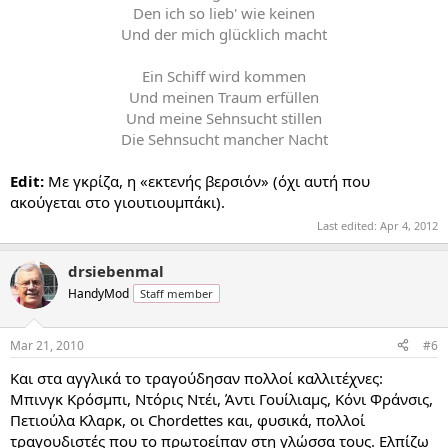
Den ich so lieb' wie keinen
Und der mich glücklich macht
Ein Schiff wird kommen
Und meinen Traum erfüllen
Und meine Sehnsucht stillen
Die Sehnsucht mancher Nacht
Edit:
Με γκρίζα, η «εκτενής βερσιόν» (όχι αυτή που
ακούγεται στο γιουτιουμπάκι).
Last edited:
Apr 4, 2012
drsiebenmal
HandyMod
Staff member
Mar 21, 2010
#6
Και στα αγγλικά το τραγούδησαν πολλοί καλλιτέχνες:
Μπινγκ Κρόσμπι, Ντόρις Ντέι, Άντι Γουίλιαμς, Κόνι Φράνσις,
Πετιούλα Κλαρκ, οι Chordettes και, φυσικά, πολλοί
τραγουδιστές που το πρωτοείπαν στη γλώσσα τους. Ελπίζω