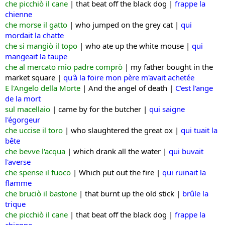
che picchiò il cane
|
that beat off the black dog |
frappe la
chienne
che morse il gatto
| w
ho jumped on the grey cat |
qui
mordait la chatte
che si mangiò il topo
|
who ate up the white mouse |
qui
mangeait la taupe
che al mercato mio padre comprò
| m
y father bought in the
market square |
qu'à la foire mon père m'avait achetée
E l'Angelo della Morte
|
And the angel of death |
C'est l'ange
de la mort
sul macellaio
|
came by for the butcher |
qui saigne
l'égorgeur
che uccise il toro
| w
ho slaughtered the great ox |
qui tuait la
bête
che bevve l'acqua
|
which drank all the water |
qui buvait
l'averse
che spense il fuoco
|
Which put out the fire |
qui ruinait la
flamme
che bruciò il bastone
|
that burnt up the old stick |
brûle la
trique
che picchiò il cane
|
that beat off the black dog |
frappe la
chienne