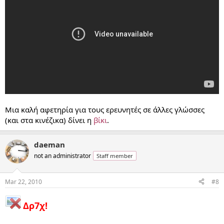
Μια καλή αφετηρία για τους ερευνητές σε άλλες γλώσσες
(και στα κινέζικα) δίνει η
βίκι
.
daeman
not an administrator
Staff member
Mar 22, 2010
#8
Δρ7χ!