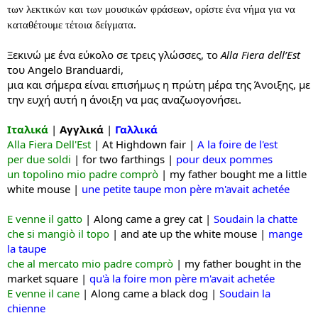
των λεκτικών και των μουσικών φράσεων, ορίστε ένα νήμα για να
καταθέτουμε τέτοια δείγματα.
Ξεκινώ με ένα εύκολο σε τρεις γλώσσες, το
Alla Fiera dell’
Est
του
Angelo
Branduardi,
μια και σήμερα είναι επισήμως η πρώτη μέρα της Άνοιξης, με
την ευχή αυτή η άνοιξη να μας αναζωογονήσει
.
Ιταλικά
|
Αγγλικά
|
Γαλλικά
Alla Fiera Dell'Est
|
At Highdown fair
|
A la foire de l'est
per due soldi
|
for two farthings
|
pour deux pommes
un topolino mio padre comprò
| m
y father bought me a little
white mouse |
une petite taupe mon père m'avait achetée
...|...|...
E venne il gatto
|
Along came a grey cat |
Soudain la chatte
che si mangiò il topo
|
and ate up the white mouse
|
mange
la taupe
che al mercato mio padre comprò
| m
y father bought in the
market square |
qu'à la foire mon père m'avait achetée
E venne il cane
|
Along came a black dog |
Soudain la
chienne