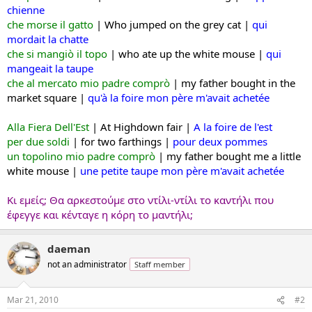
chienne
che morse il gatto
|
Who jumped on the grey cat |
qui
mordait la chatte
che si mangiò il topo
|
who ate up the white mouse |
qui
mangeait la taupe
che al mercato mio padre comprò
| m
y father bought in the
market square |
qu'à la foire mon père m'avait achetée
...|...|...
Alla Fiera Dell'Est
|
At Highdown fair |
A la foire de l'est
per due soldi
|
for two farthings |
pour deux pommes
un topolino mio padre comprò
| m
y father bought me a little
white mouse |
une petite taupe mon père m'avait achetée
Κι εμείς; Θα αρκεστούμε στο ντίλι-ντίλι το καντήλι που
έφεγγε και κένταγε η κόρη το μαντήλι;
daeman
not an administrator
Staff member
Mar 21, 2010
#2