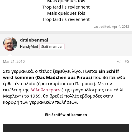
Mais quelques fois
Trop tard ils reviennent
Mais quelques fois
Trop tard ils reviennent​
Last edited:
Apr 4, 2012
drsiebenmal
HandyMod
Staff member
Mar 21, 2010
#5
Στα γερμανικά, ο τίτλος ξεφεύγει λίγο. Γίνεται
Ein Schiff
wird kommen (Das Mädchen aus Piräus)
που θα πει «Θα
έρθει ένα πλοίο (ή «το κορίτσι του Πειραιά»). Με την
εκτέλεση της
Λάλε Άντερσεν
(της τραγουδίστριας του «Λιλί
Μαρλέν») το 1959, θα βρεθεί πολλές εβδομάδες στην
κορυφή των γερμανικών πωλήσεων.
Ein Schiff wird kommen