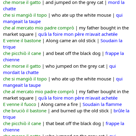
che morse il gatto
|
and jumped on the grey cat |
mord la
chatte
che si mangiò il topo
| w
ho ate up the white mouse |
qui
mangeait la taupe
che al mercato mio padre comprò
| m
y father bought in the
market square |
qu'à la foire mon père m'avait achetée
E venne il bastone
|
Along came an old stick |
Soudain la
trique
che picchiò il cane
|
and beat off the black dog |
frappe la
chienne
che morse il gatto
| w
ho jumped on the grey cat |
qui
mordait la chatte
che si mangiò il topo
|
who ate up the white mouse |
qui
mangeait la taupe
che al mercato mio padre comprò
| m
y father bought in the
market square |
qu'à la foire mon père m'avait achetée
E venne il fuoco
|
Along came a fire |
Soudain la flamme
che bruciò il bastone
|
and burned up the old stick |
brûle la
trique
che picchiò il cane
|
that beat off the black dog |
frappe la
chienne
che morse il gatto
| w
ho jumped on the grey cat |
qui