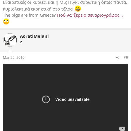
Εξαιρετικές οι κυρίες, και η Μις Πίγκι σαρωτική όπως πάντα,
κυριολεκτικά εκρηκτική στο τέλος!
The pigs are from Greece?
Πού να 'ξερε ο σεναριογράφος...
AoratiMelani
¥
Mar 25, 2010
#9