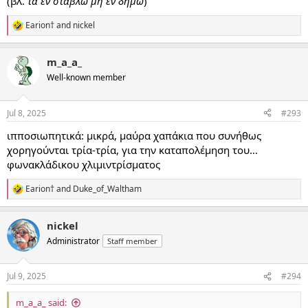
(βλ.
τα εν στάβλω μη εν δήμω
)
Earion†
and
nickel
R
e
a
m_a_a_
c
t
Well-known member
i
o
n
Jul 8, 2025
#293
s
:
ιπποσιωπητικά: μικρά, μαύρα χαπάκια που συνήθως
χορηγούνται τρία-τρία, για την καταπολέμηση του…
φωνακλάδικου χλιμιντρίσματος
Earion†
and
Duke_of_Waltham
R
e
a
nickel
c
t
Administrator
Staff member
i
o
n
Jul 9, 2025
#294
s
:
m_a_a_ said: