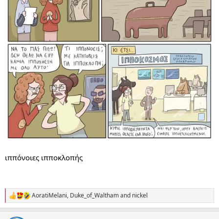
ιππόνοιες ιπποκλοπής
AoratiMelani
,
Duke_of_Waltham
and
nickel
R
e
a