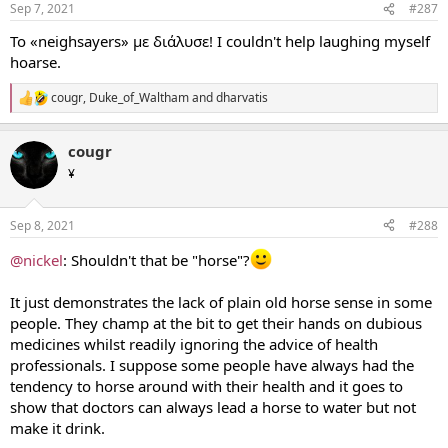
Sep 7, 2021
#287
s
:
Το «neighsayers» με διάλυσε! I couldn't help laughing myself
hoarse.
cougr
,
Duke_of_Waltham
and
dharvatis
R
e
a
cougr
c
t
¥
i
o
n
Sep 8, 2021
#288
s
:
@nickel
: Shouldn't that be "horse"?
It just demonstrates the lack of plain old horse sense in some
people. They champ at the bit to get their hands on dubious
medicines whilst readily ignoring the advice of health
professionals. I suppose some people have always had the
tendency to horse around with their health and it goes to
show that doctors can always lead a horse to water but not
make it drink.