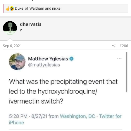
Duke_of_Waltham
and
nickel
R
e
a
dharvatis
c
t
¥
i
o
n
Sep 6, 2021
#286
s
: