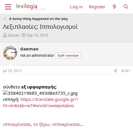
Log in
Register
A funny thing happened on the way
Λεξιπλασίες: Ιππολογισμοί
T
S
Zazula
Sep 10, 2010
h
t
r
a
daeman
e
r
not an administrator
Staff member
a
t
d
d
s
a
Jul 10, 2017
#281
t
t
a
e
...
r
σύνθετο
εξ ιφφαρπαγής
:
t
e
ιππηγή:
https://translate.google.gr/?
r
hl=en&tab=wT#en/el/sweepstakes
ιπποκρίνεσαι, το ξέρω, ιπποκρίνεσαι
...