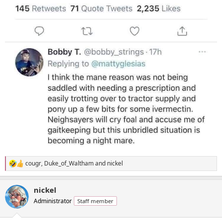
cougr
,
Duke_of_Waltham
and
nickel
R
e
a
nickel
c
t
Administrator
Staff member
i
o
n