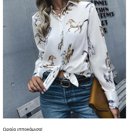
Ωραία ιπποκάμισα!