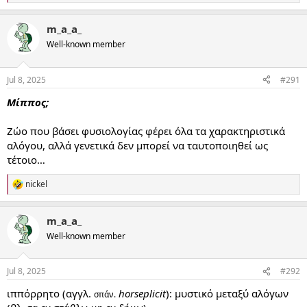
e
a
m_a_a_
c
t
Well-known member
i
o
n
Jul 8, 2025
#291
s
:
Μίππος;
Ζώο που βάσει φυσιολογίας φέρει όλα τα χαρακτηριστικά
αλόγου, αλλά γενετικά δεν μπορεί να ταυτοποιηθεί ως
τέτοιο…
nickel
R
e
a
m_a_a_
c
t
Well-known member
i
o
n
Jul 8, 2025
#292
s
:
ιππόρρητο (αγγλ.
horseplicit
): μυστικό μεταξύ αλόγων
σπάν.