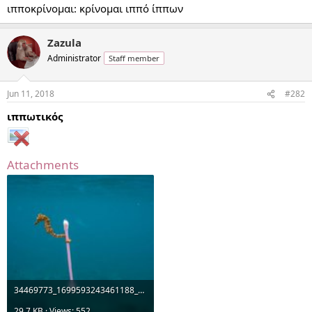
ιπποκρίνομαι: κρίνομαι ιππό ίππων
Zazula
Administrator
Staff member
Jun 11, 2018
#282
ιππωτικός
Attachments
34469773_1699593243461188_4815340422572277760_o.jpg
29.7 KB · Views: 552