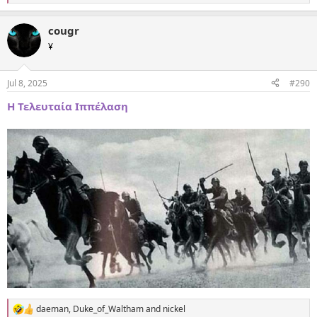
e
a
cougr
c
t
¥
i
o
n
Jul 8, 2025
#290
s
:
Η Τελευταία Ιππέλαση
daeman
,
Duke_of_Waltham
and
nickel
R