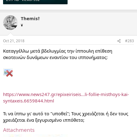
Themis†
¥
Oct 21, 2018
#283
Καταγγέλλω μετά βδελυγμίας την ίππουλη επίθεση
σκοτεινών δυνάμεων εναντίον του ιππονήματος:
https://www.news247.gr/epixeiriseis...li-follie-misthoys-kai-
syntaxeis.6659844.html
Τι να ίππω γι' αυτό το "υποθεί"; Τους χρειάζεται ή δεν τους
χρειάζεται ένα ξεγυρισμένο ιππόθετο;
Attachments