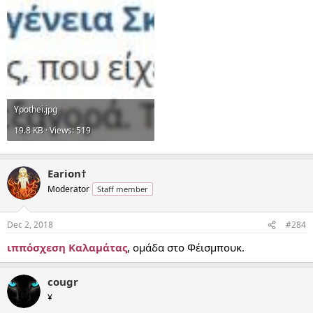
Ypothei.jpg
19.8 KB · Views: 519
Earion†
Moderator
Staff member
Dec 2, 2018
#284
ιππόσχεση Καλαμάτας
, ομάδα στο Φέισμπουκ.
cougr
¥