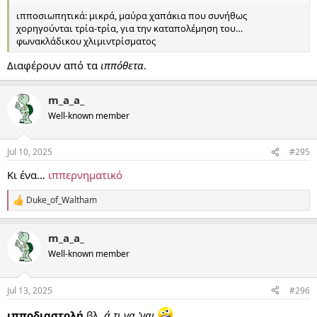
ιπποσιωπητικά: μικρά, μαύρα χαπάκια που συνήθως
χορηγούνται τρία-τρία, για την καταπολέμηση του…
φωνακλάδικου χλιμιντρίσματος
Διαφέρουν από τα
ιππόθετα
.
m_a_a_
Well-known member
Jul 10, 2025
#295
Κι ένα…
ιππερνηματικό
Duke_of_Waltham
R
e
a
m_a_a_
c
t
Well-known member
i
o
n
Jul 13, 2025
#296
s
:
ιπποδιαστολή
βλ.
ά,τι να 'ναι