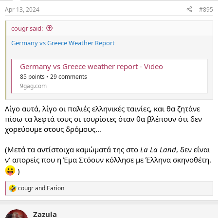
n
Apr 13, 2024
#895
s
:
cougr said:
Germany vs Greece Weather Report
Germany vs Greece weather report - Video
85 points • 29 comments
9gag.com
Λίγο αυτά, λίγο οι παλιές ελληνικές ταινίες, και θα ζητάνε
πίσω τα λεφτά τους οι τουρίστες όταν θα βλέπουν ότι δεν
χορεύουμε στους δρόμους…
(Μετά τα αντίστοιχα καμώματά της στο
La La Land
, δεν είναι
ν' απορείς που η Έμα Στόουν κόλλησε με Έλληνα σκηνοθέτη.
)
cougr
and
Earion
R
e
a
Zazula
c