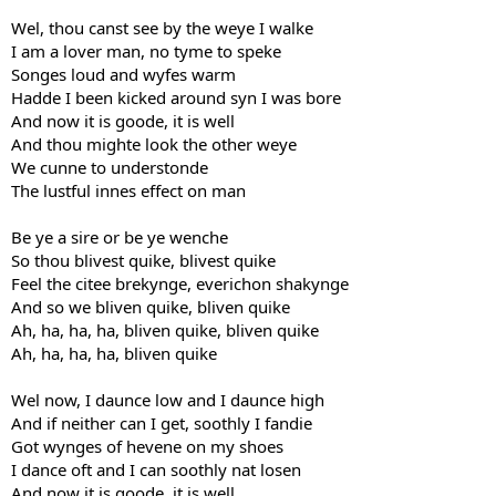
Wel, thou canst see by the weye I walke
I am a lover man, no tyme to speke
Songes loud and wyfes warm
Hadde I been kicked around syn I was bore
And now it is goode, it is well
And thou mighte look the other weye
We cunne to understonde
The lustful innes effect on man
Be ye a sire or be ye wenche
So thou blivest quike, blivest quike
Feel the citee brekynge, everichon shakynge
And so we bliven quike, bliven quike
Ah, ha, ha, ha, bliven quike, bliven quike
Ah, ha, ha, ha, bliven quike
Wel now, I daunce low and I daunce high
And if neither can I get, soothly I fandie
Got wynges of hevene on my shoes
I dance oft and I can soothly nat losen
And now it is goode, it is well