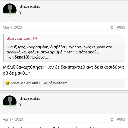
a
dharvatis
c
t
¥
i
o
n
Mar 9, 2023
#882
s
:
dharvatis said:
Η σύζυγος, κουρασμένη, διαβάζει μεγαλοφώνως κείμενο στα
αγγλικά και φτάνει στον αριθμό "16th". Οπότε ακούω:
...δη
δεκαέξθ
ποζίσιον...
Μόλιξ ξαναχτύπησε! "..ον δε δεκαπέντιεθ αντ δε εικοσιδύοντ
οβ δε μανθ..."
AoratiMelani
and
Duke_of_Waltham
R
e
a
dharvatis
c
t
¥
i
o
n
Apr 17, 2023
#883
s
: