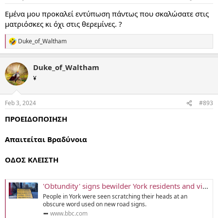
s
:
Εμένα μου προκαλεί εντύπωση πάντως που σκαλώσατε στις
ματριόσκες κι όχι στις θερεμίνες. ?
Duke_of_Waltham
R
e
a
Duke_of_Waltham
c
t
¥
i
o
n
Feb 3, 2024
#893
s
:
ΠΡΟΕΙΔΟΠΟΙΗΣΗ
Απαιτείται Βραδύνοια
ΟΔΟΣ ΚΛΕΙΣΤΗ
'Obtundity' signs bewilder York residents and visitors
People in York were seen scratching their heads at an
obscure word used on new road signs.
www.bbc.com