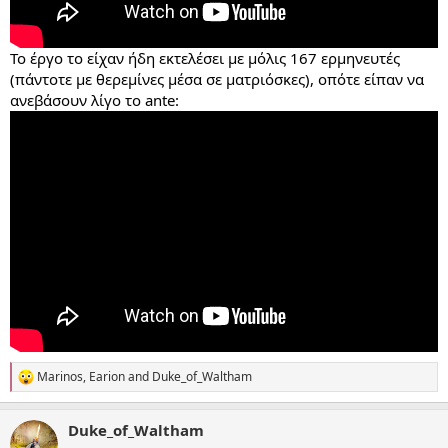
Το έργο το είχαν ήδη εκτελέσει με μόλις 167 ερμηνευτές
(πάντοτε με θερεμίνες μέσα σε ματριόσκες), οπότε είπαν να
ανεβάσουν λίγο το ante:
Marinos
,
Earion
and
Duke_of_Waltham
R
e
a
Duke_of_Waltham
c
t