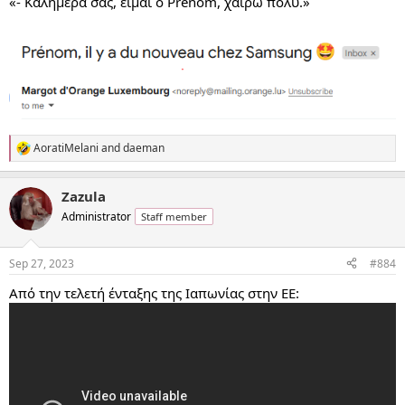
«- Καλημέρα σας, είμαι ο Prénom, χαίρω πολύ.»
AoratiMelani
and
daeman
R
e
a
Zazula
c
t
Administrator
Staff member
i
o
n
Sep 27, 2023
#884
s
:
Από την τελετή ένταξης της Ιαπωνίας στην ΕΕ: