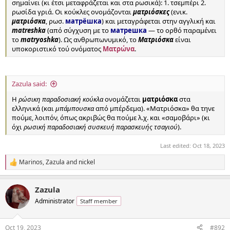
σημαίνει (κι έτσι μεταφράζεται και στα ρωσικά): 1. τσεμπέρι 2.
ρωσίδα γριά. Οι κούκλες ονομάζονται
ματριόσκες
(ενικ.
ματριόσκα
, ρωσ.
матрёшка
) και μεταγράφεται στην αγγλική και
matreshka
(από σύγχυση με το
матрешка
— το ορθό παραμένει
το
matryoshka
). Ως ανθρωπωνυμικό, το
Ματριόσκα
είναι
υποκοριστικό τού ονόματος
Ματρώνα
.
Zazula said:
Η
ρώσικη παραδοσιακή κούκλα
ονομάζεται
ματριόσκα
στα
ελληνικά (και
μπάμπουσκα
από μπέρδεμα). «Ματριόσκα» θα τηνε
πούμε, λοιπόν, όπως ακριβώς θα πούμε λ.χ. και «σαμοβάρι» (κι
όχι
ρωσική παραδοσιακή συσκευή παρασκευής τσαγιού
).
Last edited:
Oct 18, 2023
Marinos
,
Zazula
and
nickel
R
e
a
Zazula
c
t
Administrator
Staff member
i
o
n
Oct 19, 2023
#892