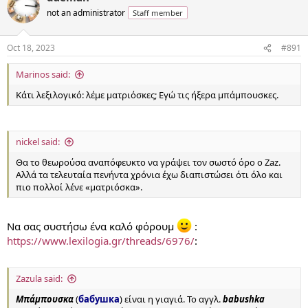
t
not an administrator
Staff member
i
o
n
Oct 18, 2023
#891
s
:
Marinos said:
Κάτι λεξιλογικό: λέμε ματριόσκες; Εγώ τις ήξερα μπάμπουσκες.
nickel said:
Θα το θεωρούσα αναπόφευκτο να γράψει τον σωστό όρο ο Zaz.
Αλλά τα τελευταία πενήντα χρόνια έχω διαπιστώσει ότι όλο και
πιο πολλοί λένε «ματριόσκα».
Να σας συστήσω ένα καλό φόρουμ
:
https://www.lexilogia.gr/threads/6976/
:
Zazula said:
Μπάμπουσκα
(
бабушка
) είναι η γιαγιά. Το αγγλ.
babushka