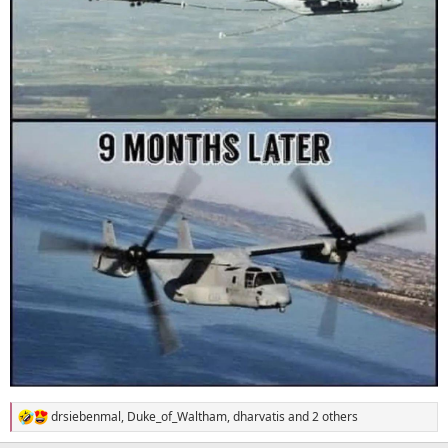
drsiebenmal
,
Duke_of_Waltham
,
dharvatis
and 2 others
R
e