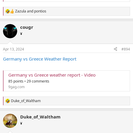
Zazula
and
pontios
R
e
a
cougr
c
t
¥
i
o
n
Apr 13, 2024
#894
s
:
Germany vs Greece Weather Report
Germany vs Greece weather report - Video
85 points • 29 comments
9gag.com
Duke_of_Waltham
R
e
a
Duke_of_Waltham
c
t
¥
i
o