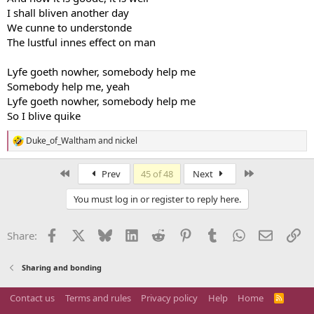
I shall bliven another day
We cunne to understonde
The lustful innes effect on man
Lyfe goeth nowher, somebody help me
Somebody help me, yeah
Lyfe goeth nowher, somebody help me
So I blive quike
Duke_of_Waltham
and
nickel
R
e
a
First
Last
Prev
45 of 48
Next
c
t
You must log in or register to reply here.
i
o
n
Facebook
X
Bluesky
LinkedIn
Reddit
Pinterest
Tumblr
WhatsApp
Email
Li
Share:
s
:
Sharing and bonding
Contact us
Terms and rules
Privacy policy
Help
Home
R
S