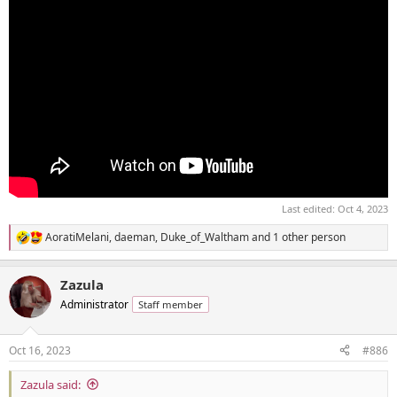
Last edited:
Oct 4, 2023
AoratiMelani
,
daeman
,
Duke_of_Waltham
and 1 other person
R
e
a
Zazula
c
t
Administrator
Staff member
i
o
n
Oct 16, 2023
#886
s
:
Zazula said: