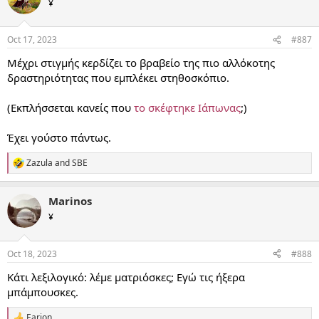
¥
i
o
n
Oct 17, 2023
#887
s
:
Μέχρι στιγμής κερδίζει το βραβείο της πιο αλλόκοτης
δραστηριότητας που εμπλέκει στηθοσκόπιο.
(Εκπλήσσεται κανείς που
το σκέφτηκε Ιάπωνας
;)
Έχει γούστο πάντως.
Zazula
and
SBE
R
e
a
Marinos
c
t
¥
i
o
n
Oct 18, 2023
#888
s
:
Κάτι λεξιλογικό: λέμε ματριόσκες; Εγώ τις ήξερα
μπάμπουσκες.
Earion