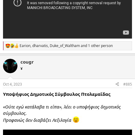
Earion
,
dharvatis
,
Duke_of_Waltham
and 1 other person
R
e
a
cougr
c
t
¥
i
o
n
Oct 4, 2023
#885
s
:
Υποψήφιος Δημοτικός Σύμβουλος Πτολεμαΐδας
«Ούτε εγώ κατάλαβα τι είπα», λέει ο υποψήφιος δημοτικός
σύμβουλος.
Προφανώς δεν διαβάζει Λεξιλογία