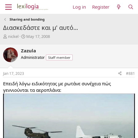
Log in
Register
Sharing and bonding
Διασκεδάστε και μ' αυτό...
T
S
nickel
May 17, 2008
h
t
r
a
Zazula
e
r
Administrator
Staff member
a
t
d
d
s
a
Jan 17, 2023
#881
t
t
a
e
Επειδή λόγω ειδικότητας με ρωτάνε συνέχεια πώς
r
γεννιούνται τα αεροπλάνα:
t
e
r