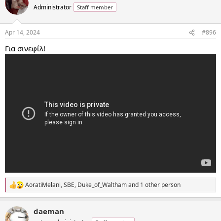
t
Administrator
Staff member
i
o
n
Apr 14, 2024
#896
s
:
Για σινεφίλ!
AoratiMelani
,
SBE
,
Duke_of_Waltham
and 1 other person
R
e
a
daeman
c
t