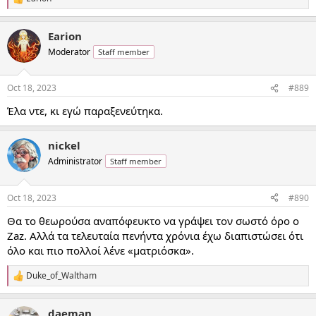
R
e
a
Earion
c
t
Moderator
Staff member
i
o
n
Oct 18, 2023
#889
s
:
Έλα ντε, κι εγώ παραξενεύτηκα.
nickel
Administrator
Staff member
Oct 18, 2023
#890
Θα το θεωρούσα αναπόφευκτο να γράψει τον σωστό όρο ο
Zaz. Αλλά τα τελευταία πενήντα χρόνια έχω διαπιστώσει ότι
όλο και πιο πολλοί λένε «ματριόσκα».
Duke_of_Waltham
R
e
a
daeman
c