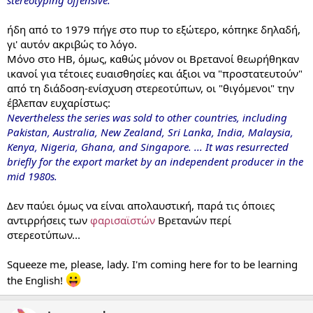
stereotyping offensive.
ήδη από το 1979 πήγε στο πυρ το εξώτερο, κόπηκε δηλαδή,
γι' αυτόν ακριβώς το λόγο.
Μόνο στο ΗΒ, όμως, καθώς μόνον οι Βρετανοί θεωρήθηκαν
ικανοί για τέτοιες ευαισθησίες και άξιοι να "προστατευτούν"
από τη διάδοση-ενίσχυση στερεοτύπων, οι "θιγόμενοι" την
έβλεπαν ευχαρίστως:
Nevertheless the series was sold to other countries, including
Pakistan
,
Australia
,
New Zealand
,
Sri Lanka
,
India
,
Malaysia
,
Kenya
,
Nigeria
,
Ghana
, and
Singapore
. ...
It was resurrected
briefly for the export market by an independent producer in the
mid 1980s.
Δεν παύει όμως να είναι απολαυστική, παρά τις όποιες
αντιρρήσεις των
φαρισαϊστών
Βρετανών περί
στερεοτύπων...
Squeeze me, please, lady. I'm coming here for to be learning
the English!