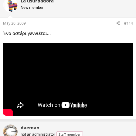
La usurpadora
New member
May 20, 2009
#114
Ένα αστέρι γεννιέται...
daeman
not an administrator
Staff member