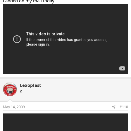
Landed on my mail today.
Lexoplast
¥
May 14, 2009
#110