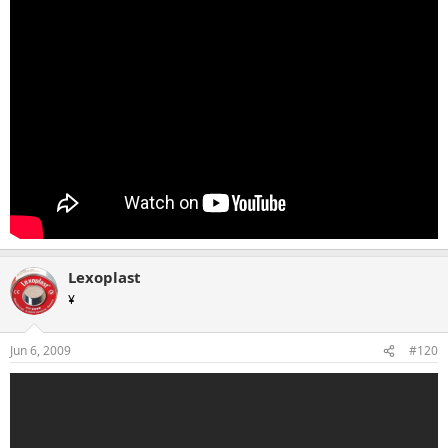
Lexoplast
¥
Jun 6, 2009
#120