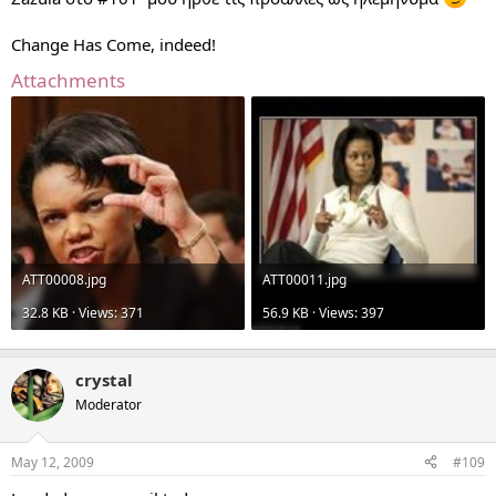
Change Has Come, indeed!
Attachments
ATT00008.jpg
ATT00011.jpg
32.8 KB · Views: 371
56.9 KB · Views: 397
crystal
Moderator
May 12, 2009
#109