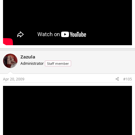
Zazula
Administrator
Staff member
Apr 20, 2009
#105