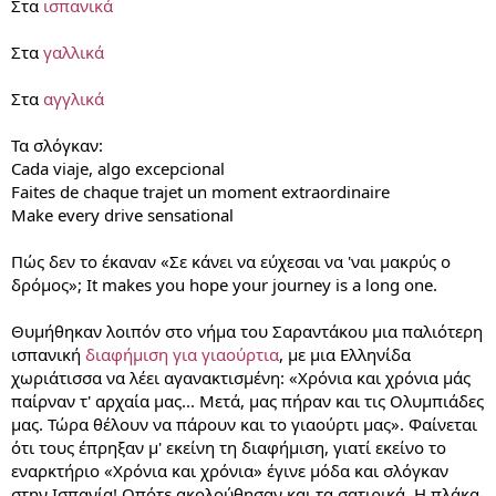
Στα
ισπανικά
Στα
γαλλικά
Στα
αγγλικά
Τα σλόγκαν:
Cada viaje, algo excepcional
Faites de chaque trajet un moment extraordinaire
Make every drive sensational
Πώς δεν το έκαναν «Σε κάνει να εύχεσαι να 'ναι μακρύς ο
δρόμος»; It makes you hope your journey is a long one.
Θυμήθηκαν λοιπόν στο νήμα του Σαραντάκου μια παλιότερη
ισπανική
διαφήμιση για γιαούρτια
, με μια Ελληνίδα
χωριάτισσα να λέει αγανακτισμένη: «Χρόνια και χρόνια μάς
παίρναν τ' αρχαία μας... Μετά, μας πήραν και τις Ολυμπιάδες
μας. Τώρα θέλουν να πάρουν και το γιαούρτι μας». Φαίνεται
ότι τους έπρηξαν μ' εκείνη τη διαφήμιση, γιατί εκείνο το
εναρκτήριο «Χρόνια και χρόνια» έγινε μόδα και σλόγκαν
στην Ισπανία! Οπότε ακολούθησαν και τα σατιρικά. Η πλάκα