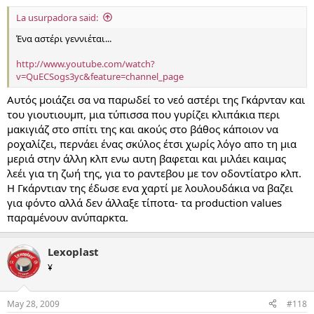
La usurpadora said:
Ένα αστέρι γεννιέται...
http://www.youtube.com/watch?
v=QuECSogs3yc&feature=channel_page
Αυτός μοιάζει σα να παρωδεί το νεό αστέρι της Γκάρνταν και
του γιουτιουμπ, μια τύπισσα που γυρίζει κλιπάκια περι
μακιγιάζ στο σπίτι της και ακούς στο βάθος κάποιον να
ροχαλίζει, περνάει ένας σκύλος έτσι χωρίς λόγο απο τη μια
μεριά στην άλλη κλπ ενω αυτη βαφεται και μιλάει καιμας
λεέι για τη ζωή της, για το ραντεβου με τον οδοντίατρο κλπ.
Η Γκάρντιαν της έδωσε ενα χαρτί με λουλουδάκια να βαζει
για φόντο αλλά δεν άλλαξε τίποτα- τα production values
παραμένουν ανύπαρκτα.
Lexoplast
¥
May 28, 2009
#118