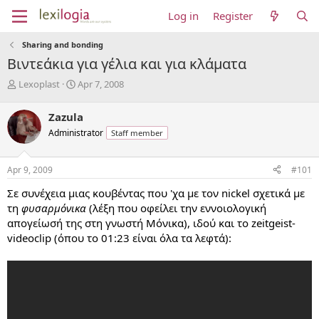
Log in
Register
Sharing and bonding
Βιντεάκια για γέλια και για κλάματα
T
S
Lexoplast
Apr 7, 2008
h
t
r
a
Zazula
e
r
Administrator
Staff member
a
t
d
d
s
a
Apr 9, 2009
#101
t
t
a
e
Σε συνέχεια μιας κουβέντας που 'χα με τον nickel σχετικά με
r
τη
φυσαρμόνικα
(λέξη που οφείλει την εννοιολογική
t
απογείωσή της στη γνωστή Μόνικα), ιδού και το zeitgeist-
e
videoclip (όπου το 01:23 είναι όλα τα λεφτά):
r