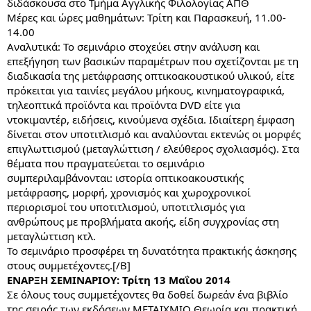
διδάσκουσα στο Τμήμα Αγγλικής Φιλολογίας ΑΠΘ
Μέρες και ώρες μαθημάτων: Τρίτη και Παρασκευή, 11.00-
14.00
Αναλυτικά: Το σεμινάριο στοχεύει στην ανάλυση και
επεξήγηση των βασικών παραμέτρων που σχετίζονται με τη
διαδικασία της μετάφρασης οπτικοακουστικού υλικού, είτε
πρόκειται για ταινίες μεγάλου μήκους, κινηματογραφικά,
τηλεοπτικά προϊόντα και προϊόντα DVD είτε για
ντοκιμαντέρ, ειδήσεις, κινούμενα σχέδια. Ιδιαίτερη έμφαση
δίνεται στον υποτιτλισμό και αναλύονται εκτενώς οι μορφές
επιγλωττισμού (μεταγλώττιση / ελεύθερος σχολιασμός). Στα
θέματα που πραγματεύεται το σεμινάριο
συμπεριλαμβάνονται: ιστορία οπτικοακουστικής
μετάφρασης, μορφή, χρονισμός και χωροχρονικοί
περιορισμοί του υποτιτλισμού, υποτιτλισμός για
ανθρώπους με προβλήματα ακοής, είδη συγχρονίας στη
μεταγλώττιση κτλ.
Το σεμινάριο προσφέρει τη δυνατότητα πρακτικής άσκησης
στους συμμετέχοντες.[/B]
ΕΝΑΡΞΗ ΣΕΜΙΝΑΡΙΟΥ: Τρίτη 13 Μαΐου 2014
Σε όλους τους συμμετέχοντες θα δοθεί δωρεάν ένα βιβλίο
της σειράς των εκδόσεων ΜΕΤΑΙΧΜΙΟ Θεωρία και πρακτική