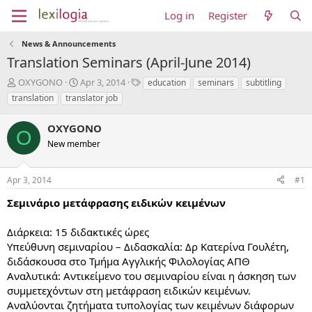
Log in
Register
News & Announcements
Translation Seminars (April-June 2014)
T
S
T
OXYGONO
Apr 3, 2014
education
seminars
subtitling
h
t
a
translation
translator job
r
a
g
e
r
s
OXYGONO
a
t
O
d
New member
d
s
a
t
t
Apr 3, 2014
#1
a
e
r
Σεμινάριο μετάφρασης ειδικών κειμένων
t
e
Διάρκεια: 15 διδακτικές ώρες
r
Υπεύθυνη σεμιναρίου – Διδασκαλία: Δρ Κατερίνα Γουλέτη,
διδάσκουσα στο Τμήμα Αγγλικής Φιλολογίας ΑΠΘ
Αναλυτικά: Αντικείμενο του σεμιναρίου είναι η άσκηση των
συμμετεχόντων στη μετάφραση ειδικών κειμένων.
Αναλύονται ζητήματα τυπολογίας των κειμένων διάφορων