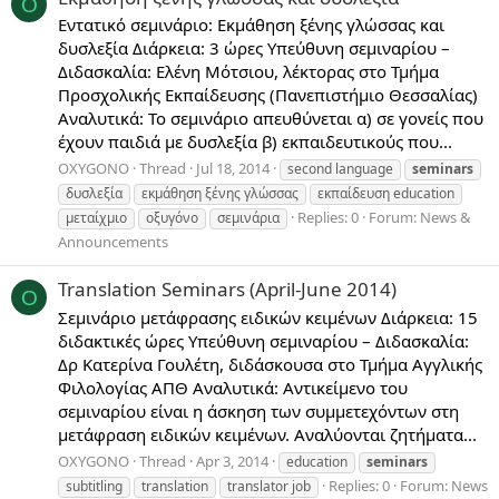
O
Εντατικό σεμινάριο: Εκμάθηση ξένης γλώσσας και
δυσλεξία Διάρκεια: 3 ώρες Υπεύθυνη σεμιναρίου –
Διδασκαλία: Ελένη Μότσιου, λέκτορας στο Τμήμα
Προσχολικής Εκπαίδευσης (Πανεπιστήμιο Θεσσαλίας)
Αναλυτικά: Το σεμινάριο απευθύνεται α) σε γονείς που
έχουν παιδιά με δυσλεξία β) εκπαιδευτικούς που...
OXYGONO
Thread
Jul 18, 2014
second language
seminars
δυσλεξία
εκμάθηση ξένης γλώσσας
εκπαίδευση education
Replies: 0
Forum:
News &
μεταίχμιο
οξυγόνο
σεμινάρια
Announcements
Translation Seminars (April-June 2014)
O
Σεμινάριο μετάφρασης ειδικών κειμένων Διάρκεια: 15
διδακτικές ώρες Υπεύθυνη σεμιναρίου – Διδασκαλία:
Δρ Κατερίνα Γουλέτη, διδάσκουσα στο Τμήμα Αγγλικής
Φιλολογίας ΑΠΘ Αναλυτικά: Αντικείμενο του
σεμιναρίου είναι η άσκηση των συμμετεχόντων στη
μετάφραση ειδικών κειμένων. Αναλύονται ζητήματα...
OXYGONO
Thread
Apr 3, 2014
education
seminars
Replies: 0
Forum:
News
subtitling
translation
translator job