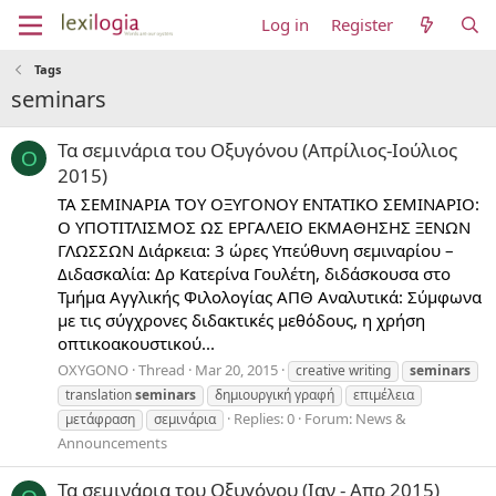
Log in
Register
Tags
seminars
Τα σεμινάρια του Οξυγόνου (Απρίλιος-Ιούλιος
O
2015)
ΤΑ ΣΕΜΙΝΑΡΙΑ ΤΟΥ ΟΞΥΓΟΝΟΥ ΕΝΤΑΤΙΚΟ ΣΕΜΙΝΑΡΙΟ:
O ΥΠΟΤΙΤΛΙΣΜΟΣ ΩΣ ΕΡΓΑΛΕΙΟ ΕΚΜΑΘΗΣΗΣ ΞΕΝΩΝ
ΓΛΩΣΣΩΝ Διάρκεια: 3 ώρες Υπεύθυνη σεμιναρίου –
Διδασκαλία: Δρ Κατερίνα Γουλέτη, διδάσκουσα στο
Τμήμα Αγγλικής Φιλολογίας ΑΠΘ Αναλυτικά: Σύμφωνα
με τις σύγχρονες διδακτικές μεθόδους, η χρήση
οπτικοακουστικού...
OXYGONO
Thread
Mar 20, 2015
creative writing
seminars
translation
seminars
δημιουργική γραφή
επιμέλεια
Replies: 0
Forum:
News &
μετάφραση
σεμινάρια
Announcements
Τα σεμινάρια του Οξυγόνου (Ιαν - Απρ 2015)