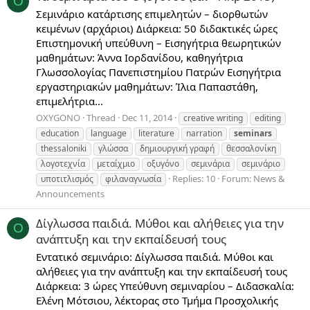
O
Σεμινάριο κατάρτισης επιμελητών – διορθωτών
κειμένων (αρχάριοι) Διάρκεια: 50 διδακτικές ώρες
Επιστημονική υπεύθυνη – Εισηγήτρια θεωρητικών
μαθημάτων: Άννα Ιορδανίδου, καθηγήτρια
Γλωσσολογίας Πανεπιστημίου Πατρών Εισηγήτρια
εργαστηριακών μαθημάτων: Ίλια Παπαστάθη,
επιμελήτρια...
OXYGONO
Thread
Dec 11, 2014
creative writing
editing
education
language
literature
narration
seminars
thessaloniki
γλώσσα
δημιουργική γραφή
θεσσαλονίκη
λογοτεχνία
μεταίχμιο
οξυγόνο
σεμινάρια
σεμινάριο
Replies: 10
Forum:
News &
υποτιτλισμός
φιλαναγνωσία
Announcements
Δίγλωσσα παιδιά. Μύθοι και αλήθειες για την
O
ανάπτυξη και την εκπαίδευσή τους
Εντατικό σεμινάριο: Δίγλωσσα παιδιά. Μύθοι και
αλήθειες για την ανάπτυξη και την εκπαίδευσή τους
Διάρκεια: 3 ώρες Υπεύθυνη σεμιναρίου – Διδασκαλία:
Ελένη Μότσιου, λέκτορας στο Τμήμα Προσχολικής