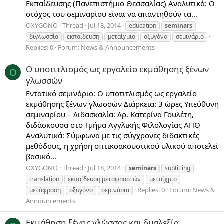
Εκπαίδευσης (Πανεπιστήμιο Θεσσαλίας) Αναλυτικά: Ο
στόχος του σεμιναρίου είναι να απαντηθούν τα...
OXYGONO
Thread
Jul 18, 2014
education
seminars
διγλωσσία
εκπαίδευση
μεταίχμιο
οξυγόνο
σεμινάριο
Replies: 0
Forum:
News & Announcements
O υποτιτλισμός ως εργαλείο εκμάθησης ξένων
O
γλωσσών
Εντατικό σεμινάριο: O υποτιτλισμός ως εργαλείο
εκμάθησης ξένων γλωσσών Διάρκεια: 3 ώρες Υπεύθυνη
σεμιναρίου – Διδασκαλία: Δρ. Κατερίνα Γουλέτη,
διδάσκουσα στο Τμήμα Αγγλικής Φιλολογίας ΑΠΘ
Αναλυτικά: Σύμφωνα με τις σύγχρονες διδακτικές
μεθόδους, η χρήση οπτικοακουστικού υλικού αποτελεί
βασικό...
OXYGONO
Thread
Jul 18, 2014
seminars
subtitling
translation
εκπαίδευση μεταφραστών
μεταίχμιο
Replies: 0
Forum:
News &
μετάφραση
οξυγόνο
σεμινάρια
Announcements
Εκμάθηση ξένης γλώσσας και δυσλεξία