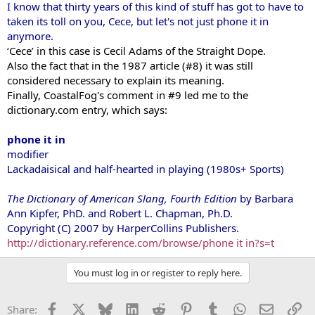
I know that thirty years of this kind of stuff has got to have to
taken its toll on you, Cece, but let's not just phone it in
anymore.
‘Cece’ in this case is Cecil Adams of the Straight Dope.
Also the fact that in the 1987 article (#8) it was still
considered necessary to explain its meaning.
Finally, CoastalFog's comment in #9 led me to the
dictionary.com entry, which says:
phone it in
modifier
Lackadaisical and half-hearted in playing (1980s+ Sports)
The Dictionary of American Slang, Fourth Edition
by Barbara
Ann Kipfer, PhD. and Robert L. Chapman, Ph.D.
Copyright (C) 2007 by HarperCollins Publishers.
http://dictionary.reference.com/browse/phone it in?s=t
You must log in or register to reply here.
Facebook
X
Bluesky
LinkedIn
Reddit
Pinterest
Tumblr
WhatsApp
Email
Li
Share: