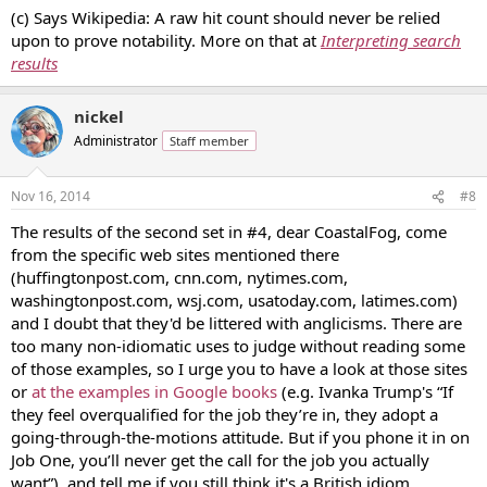
(c) Says Wikipedia: A raw hit count should never be relied
upon to prove notability. More on that at
Interpreting search
results
nickel
Administrator
Staff member
Nov 16, 2014
#8
The results of the second set in #4, dear CoastalFog, come
from the specific web sites mentioned there
(huffingtonpost.com, cnn.com, nytimes.com,
washingtonpost.com, wsj.com, usatoday.com, latimes.com)
and I doubt that they'd be littered with anglicisms. There are
too many non-idiomatic uses to judge without reading some
of those examples, so I urge you to have a look at those sites
or
at the examples in Google books
(e.g. Ivanka Trump's “If
they feel overqualified for the job they’re in, they adopt a
going-through-the-motions attitude. But if you phone it in on
Job One, you’ll never get the call for the job you actually
want”), and tell me if you still think it's a British idiom.