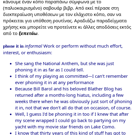
κάνουμε έναν κόπο παραπάνω σύμφωνα με το
(παλιοκαιρισμένο) σαβουάρ βιβρ. Από εκεί πέρασε στη
διεκπεραίωση υποθέσεων με τον ελάχιστο κόπο, σαν να
πρόκειται για υπόθεση ρουτίνας. Αραδιάζω παραδείγματα
χρήσης και μπορείτε να προτείνετε κι άλλες αποδόσεις εκτός
από το
ξεπετάω
.
informal
Work or perform without much effort,
phone it in
interest, or enthusiasm:
She sang the National Anthem, but she was just
phoning it in as far as I could tell.
I think of my playing as committed—I can’t remember
ever phoning it in at any performance
Because Bill Barol and his beloved Blather Blog has
returned after a months-long hiatus, including a few
weeks there when he was obviously just sort of phoning
it in, not that we don't all do that on occasion, of course.
Well, I guess I'd be phoning it in too if I knew that after
my scene wrapped I could go back to partying on my
yacht with my movie star friends on Lake Como.
I know that thirty years of this kind of stuff has got to