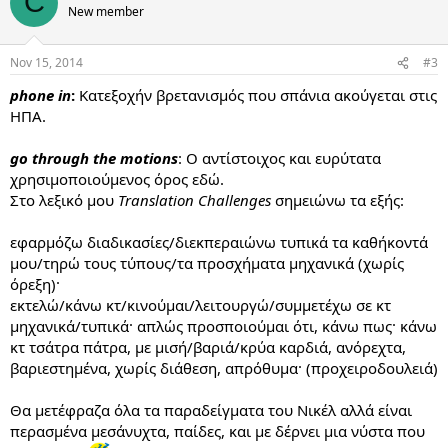
C
New member
Nov 15, 2014
#3
phone in
:
Κατεξοχήν βρετανισμός που σπάνια ακούγεται στις
ΗΠΑ.
go through the motions
: O αντίστοιχος και ευρύτατα
χρησιμοποιούμενος όρος εδώ.
Στο λεξικό μου
Translation Challenges
σημειώνω τα εξής:
εφαρμόζω διαδικασίες/διεκπεραιώνω τυπικά τα καθήκοντά
μου/τηρώ τους τύπους/τα προσχήματα μηχανικά (χωρίς
όρεξη)·
εκτελώ/κάνω κτ/κινούμαι/λειτουργώ/συμμετέχω σε κτ
μηχανικά/τυπικά· απλώς προσποιούμαι ότι, κάνω πως· κάνω
κτ τσάτρα πάτρα, με μισή/βαριά/κρύα καρδιά, ανόρεχτα,
βαριεστημένα, χωρίς διάθεση, απρόθυμα· (προχειροδουλειά)
Θα μετέφραζα όλα τα παραδείγματα του Νικέλ αλλά είναι
περασμένα μεσάνυχτα, παίδες, και με δέρνει μια νύστα που