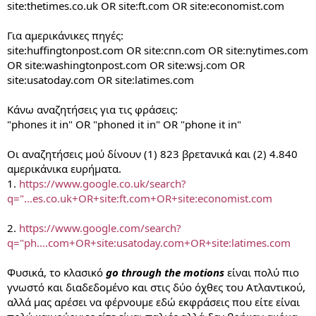
site:thetimes.co.uk OR site:ft.com OR site:economist.com
Για αμερικάνικες πηγές:
site:huffingtonpost.com OR site:cnn.com OR site:nytimes.com
OR site:washingtonpost.com OR site:wsj.com OR
site:usatoday.com OR site:latimes.com
Κάνω αναζητήσεις για τις φράσεις:
"phones it in" OR "phoned it in" OR "phone it in"
Οι αναζητήσεις μού δίνουν (1) 823 βρετανικά και (2) 4.840
αμερικάνικα ευρήματα.
1.
https://www.google.co.uk/search?
q="...es.co.uk+OR+site:ft.com+OR+site:economist.com
2.
https://www.google.com/search?
q="ph....com+OR+site:usatoday.com+OR+site:latimes.com
Φυσικά, το κλασικό
go through the motions
είναι πολύ πιο
γνωστό και διαδεδομένο και στις δύο όχθες του Ατλαντικού,
αλλά μας αρέσει να φέρνουμε εδώ εκφράσεις που είτε είναι