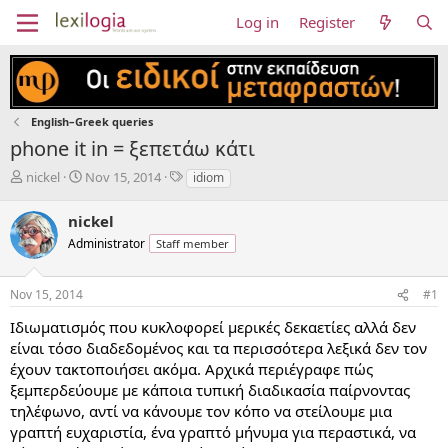
Log in
Register
English–Greek queries
phone it in = ξεπετάω κάτι
T
S
T
nickel
Nov 15, 2014
idiom
h
t
a
r
a
g
nickel
e
r
s
Administrator
Staff member
a
t
d
d
s
a
Nov 15, 2014
#1
t
t
a
e
Ιδιωματισμός που κυκλοφορεί μερικές δεκαετίες αλλά δεν
r
είναι τόσο διαδεδομένος και τα περισσότερα λεξικά δεν τον
t
έχουν τακτοποιήσει ακόμα. Αρχικά περιέγραφε πώς
e
ξεμπερδεύουμε με κάποια τυπική διαδικασία παίρνοντας
r
τηλέφωνο, αντί να κάνουμε τον κόπο να στείλουμε μια
γραπτή ευχαριστία, ένα γραπτό μήνυμα για περαστικά, να