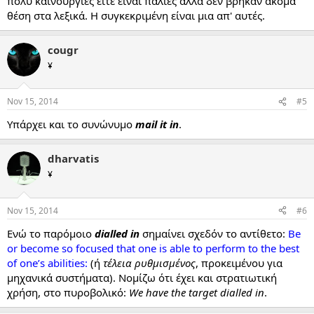
πολύ καινούργιες είτε είναι παλιές αλλά δεν βρήκαν ακόμα
θέση στα λεξικά. Η συγκεκριμένη είναι μια απ' αυτές.
cougr
¥
Nov 15, 2014
#5
Υπάρχει και το συνώνυμο
mail it in
.
dharvatis
¥
Nov 15, 2014
#6
Ενώ το παρόμοιο
dialled in
σημαίνει σχεδόν το αντίθετο:
Be
or become so focused that one is able to perform to the best
of one’s abilities:
(ή
τέλεια ρυθμισμένος
, προκειμένου για
μηχανικά συστήματα). Νομίζω ότι έχει και στρατιωτική
χρήση, στο πυροβολικό:
We have the target dialled in
.