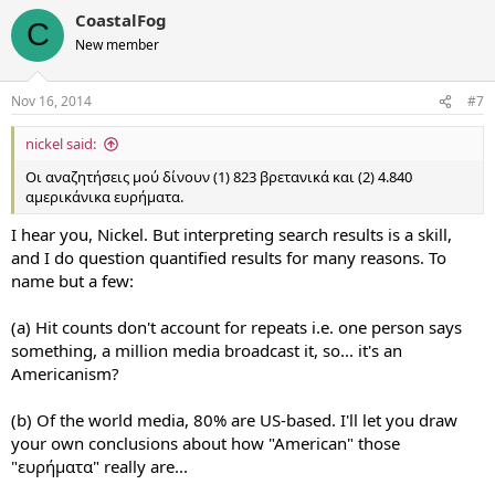
CoastalFog
C
New member
Nov 16, 2014
#7
nickel said:
Οι αναζητήσεις μού δίνουν (1) 823 βρετανικά και (2) 4.840
αμερικάνικα ευρήματα.
I hear you, Nickel. But interpreting search results is a skill,
and I do question quantified results for many reasons. To
name but a few:
(a) Hit counts don't account for repeats i.e. one person says
something, a million media broadcast it, so... it's an
Americanism?
(b) Of the world media, 80% are US-based. I'll let you draw
your own conclusions about how "American" those
"ευρήματα" really are...