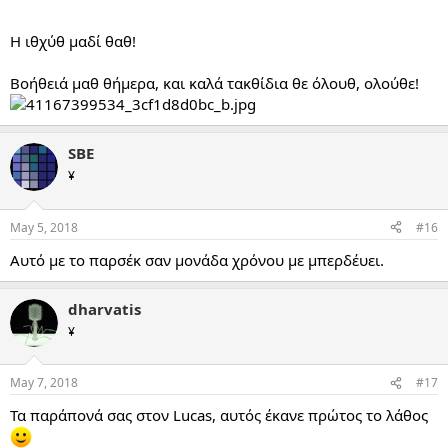
...
Η ιθχύθ μαδί θαθ!
Βοήθειά μαθ θήμερα, και καλά τακθίδια θε όλουθ, ολούθε!
SBE
¥
May 5, 2018
#16
Aυτό με το παρσέκ σαν μονάδα χρόνου με μπερδέυει.
dharvatis
¥
May 7, 2018
#17
Τα παράπονά σας στον Lucas, αυτός έκανε πρώτος το λάθος