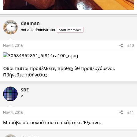
daeman
not an administrator
Staff member
Nov 4, 2016
#10
Όθοι πιθτοί προθέλθετε, προθεχώθ προθευχόμενοι.
Πθήνεθτε, πθήνεθτε;
SBE
¥
Nov 4, 2016
#11
Μπράβο αυτουνού που το σκέφτηκε. Έξυπνο.