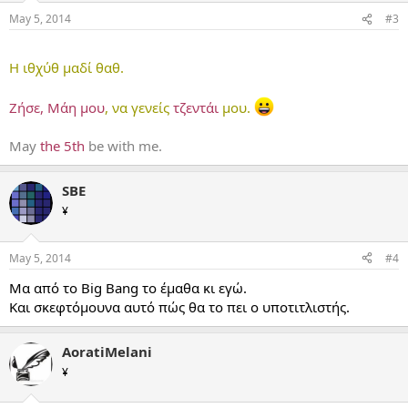
May 5, 2014
#3
...
Η ιθχύθ μαδί θαθ.
Ζήσε, Μάη μου
, να γενείς
τζεντάι
μου.
May
the 5th
be with me.
SBE
¥
May 5, 2014
#4
Μα από το Big Bang το έμαθα κι εγώ.
Και σκεφτόμουνα αυτό πώς θα το πει ο υποτιτλιστής.
AoratiMelani
¥