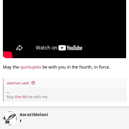
May the
quintuples
be with you in the fourth, in force.
daeman said:
...
May
the 5th
be with me.
AoratiMelani
¥