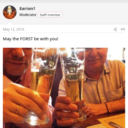
a
Earion†
c
t
Moderator
Staff member
i
o
n
May 12, 2016
#9
s
:
May the FORST be with you!