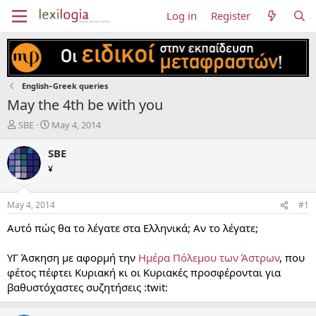
Log in
Register
English–Greek queries
May the 4th be with you
T
S
SBE
May 4, 2014
h
t
r
a
SBE
e
r
¥
a
t
d
d
s
a
May 4, 2014
#1
t
t
a
e
Αυτό πώς θα το λέγατε στα Ελληνικά; Αν το λέγατε;
r
t
ΥΓ Άσκηση με αφορμή την
Ημέρα Πόλεμου των Άστρων
, που
e
φέτος πέφτει Κυριακή κι οι Κυριακές προσφέρονται για
r
βαθυστόχαστες συζητήσεις :twit: