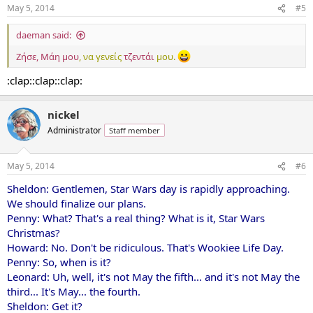
May 5, 2014
#5
daeman said:
Ζήσε, Μάη μου
, να γενείς
τζεντάι
μου.
:clap::clap::clap:
nickel
Administrator
Staff member
May 5, 2014
#6
Sheldon: Gentlemen, Star Wars day is rapidly approaching.
We should finalize our plans.
Penny: What? That's a real thing? What is it, Star Wars
Christmas?
Howard: No. Don't be ridiculous. That's Wookiee Life Day.
Penny: So, when is it?
Leonard: Uh, well, it's not May the fifth... and it's not May the
third... It's May... the fourth.
Sheldon: Get it?