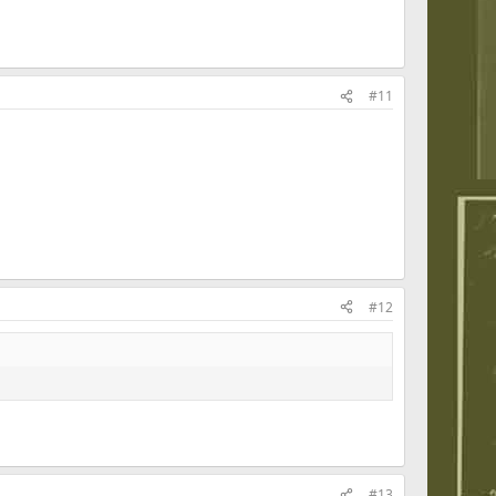
#11
#12
#13