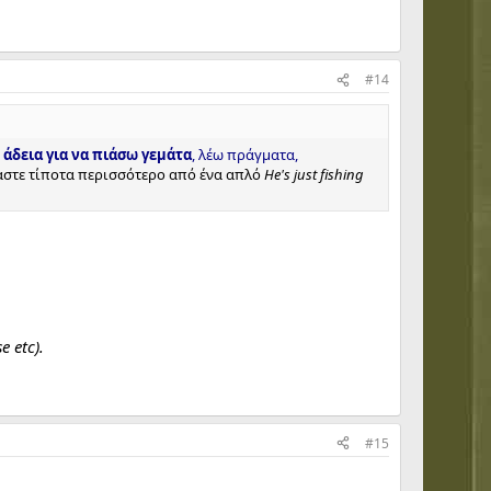
#14
 άδεια για να πιάσω γεμάτα
, λέω πράγματα,
στε τίποτα περισσότερο από ένα απλό
He's just fishing
e etc).
#15