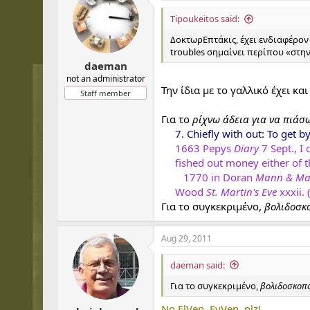
Tipoukeitos said:
ΔοκτωρΕπτάκις, έχει ενδιαφέρον
troubles σημαίνει περίπου «στη
daeman
not an administrator
Την ίδια με το γαλλικό έχει κα
Staff member
Για το
ρίχνω άδεια για να πιάσ
7. Chiefly with out: To get by 
1663 Pepys
Diary
7 Sept., I
fished out money either of
1770 in Doran
Mann & Ma
Wood
St. Martin's Eve
xxxii.
Για τo συγκεκριμένo,
βολιδοσκ
Aug 29, 2011
daeman said:
Για τo συγκεκριμένo,
βολιδοσκoπ
Νο ElVen, EvVen, plz!