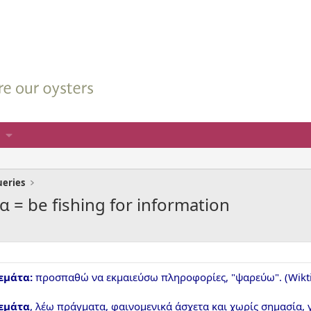
ueries
 = be fishing for information
γεμάτα:
προσπαθώ να εκμαιεύσω πληροφορίες, "ψαρεύω". (Wikt
γεμάτα
, λέω πράγματα, φαινομενικά άσχετα και χωρίς σημασία,