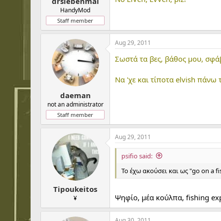
drsiebenmal
HandyMod
Staff member
Aug 29, 2011
Σωστά τα βες, βάθος μου, σφάβ
Να 'χε και τίποτα elvish πάνω
daeman
not an administrator
Staff member
Aug 29, 2011
psifio said:
Το έχω ακούσει και ως "go on a fi
Tipoukeitos
Ψηφίο, μέα κούλπα, fishing ex
¥
Aug 30, 2011