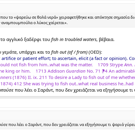
 που το «ψαρεύω σε θολά νερά» χειραφετήθηκε και απόκτησε σημασία δια
ν αναμπουμπούλα ο λύκος χαίρεται».
ι το αγγλικό ξαδέρφι του
fish in troubled waters
, βέβαια.
ω γεμάτα
, υπάρχει και το
fish out (of / from)
(OED):
artifice or patient effort; to ascertain, elicit (a fact or opinion). Co
 could not fish from him‥what was the matter. 1709 Strype
Ann. 
 the king or him. 1713 Addison
Guardian
No. 71 ⁋4 An admirable 
nners
(1876) II. ix. 211 To desire a Lady to fish out of me wheth
 (1874) 412 She was trying to fish out‥what real business he‥had 
oπούσε
που λέει ο Σαράντ, που δεν χρειάζεται να εξηγήσουμε τι
ούσε
που λέει ο Σαράντ, που δεν χρειάζεται να εξηγήσουμε τι ψαριά γύρευ