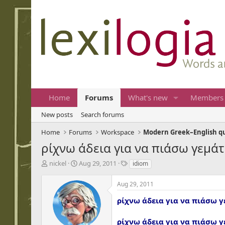
Home
Forums
What's new
Members
New posts
Search forums
Home
Forums
Workspace
Modern Greek–English q
ρίχνω άδεια για να πιάσω γεμάτα
T
S
T
nickel
Aug 29, 2011
idiom
h
t
a
r
a
g
Aug 29, 2011
e
r
s
a
t
ρίχνω άδεια για να πιάσω 
d
d
s
a
ρίχνω άδεια για να πιάσω 