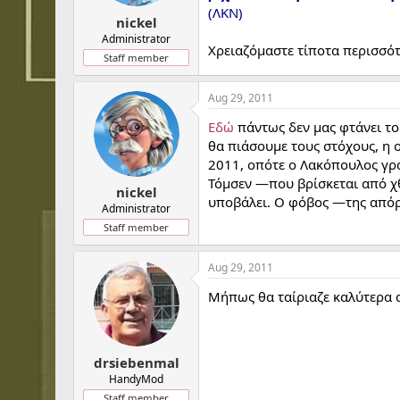
t
t
(ΛΚΝ)
a
e
nickel
r
Administrator
Χρειαζόμαστε τίποτα περισσό
t
Staff member
e
r
Aug 29, 2011
Εδώ
πάντως δεν μας φτάνει τ
θα πιάσουμε τους στόχους, η
2011, οπότε ο Λακόπουλος γρά
Τόμσεν —που βρίσκεται από χθ
nickel
υποβάλει. Ο φόβος —της απόρ
Administrator
Staff member
Aug 29, 2011
Μήπως θα ταίριαζε καλύτερα α
drsiebenmal
HandyMod
Staff member