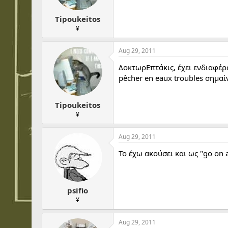
Tipoukeitos
¥
Aug 29, 2011
ΔοκτωρΕπτάκις, έχει ενδιαφέρ
pêcher en eaux troubles σημα
Tipoukeitos
¥
Aug 29, 2011
Το έχω ακούσει και ως "go on a
psifio
¥
Aug 29, 2011