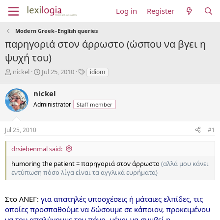
Log in
Register
Modern Greek–English queries
παρηγοριά στον άρρωστο (ώσπου να βγει η
ψυχή του)
T
S
T
nickel
Jul 25, 2010
idiom
h
t
a
r
a
g
nickel
e
r
s
Administrator
Staff member
a
t
d
d
s
a
Jul 25, 2010
#1
t
t
a
e
drsiebenmal said:
r
t
humoring the patient = παρηγοριά στον άρρωστο
(αλλά μου κάνει
e
εντύπωση πόσο λίγα είναι τα αγγλικά ευρήματα)
r
Στο ΛΝΕΓ:
για απατηλές υποσχέσεις ή μάταιες ελπίδες, τις
οποίες προσπαθούμε να δώσουμε σε κάποιον, προκειμένου
να του απαλύνουμε τον πόνο, μέχρι να συμβεί η