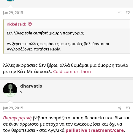
Jan 29, 2015
#2
nickel said:
Συνήθως:
cold comfort
(μαύρη παρηγοριά)
Αν ξέρετε κι άλλες εκφράσεις με τις οποίες βολεύονται οι
Αγγλοσάξονες, πατήστε Reply.
Άλλες εκφράσεις δεν ξέρω, αλλά θυμάμαι μια όμορφη ταινία
με την Κέιτ Μπέκινσεϊλ:
Cold comfort farm
dharvatis
¥
Jan 29, 2015
#3
Παρηγορητική
βέβαια ονομάζεται και η θεραπεία που δίνεται
σε έναν άρρωστο με στόχο να τον ανακουφίσει και όχι να
τον θεραπεύσει - στα Αγγλικά
palliative treatment/care
.