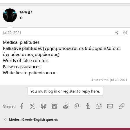
cougr
¥
Jul 20, 2021
#4
Medical platitudes
Palliative platitudes (χρησιμοποιείται σε διάφορα πλαίσια,
όχι μόνο στους αρρώστους)
Words of false comfort
False reassurances
White lies to patients κ.ο.κ.
Last edited:
Jul 20, 2021
You must log in or register to reply here.
Facebook
X
Bluesky
LinkedIn
Reddit
Pinterest
Tumblr
WhatsApp
Email
Li
Share:
Modern Greek–English queries