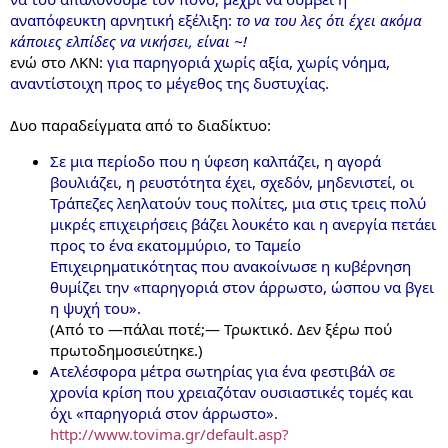
αναπόφευκτη αρνητική εξέλιξη:
το να του λες ότι έχει ακόμα
κάποιες ελπίδες να νικήσει, είναι ~!
ενώ στο ΛΚΝ:
για παρηγοριά χωρίς αξία, χωρίς νόημα,
αναντίστοιχη προς το μέγεθος της δυστυχίας.
Δυο παραδείγματα από το διαδίκτυο:
Σε μια περίοδο που η ύφεση καλπάζει, η αγορά
βουλιάζει, η ρευστότητα έχει, σχεδόν, μηδενιστεί, οι
Τράπεζες λεηλατούν τους πολίτες, μια στις τρεις πολύ
μικρές επιχειρήσεις βάζει λουκέτο και η ανεργία πετάει
προς το ένα εκατομμύριο, το Ταμείο
Επιχειρηματικότητας που ανακοίνωσε η κυβέρνηση
θυμίζει την «παρηγοριά στον άρρωστο, ώσπου να βγει
η ψυχή του».
(Από το —πάλαι ποτέ;— Τρωκτικό. Δεν ξέρω πού
πρωτοδημοσιεύτηκε.)
Ατελέσφορα μέτρα σωτηρίας για ένα φεστιβάλ σε
χρονία κρίση που χρειαζόταν ουσιαστικές τομές και
όχι «παρηγοριά στον άρρωστο».
http://www.tovima.gr/default.asp?